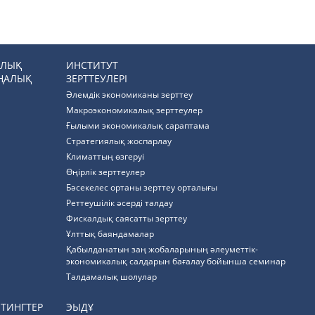
РЛЫҚ
ИНСТИТУТ
ҢАЛЫҚ
ЗЕРТТЕУЛЕРІ
Әлемдік экономиканы зерттеу
Макроэкономикалық зерттеулер
Ғылыми экономикалық сараптама
Стратегиялық жоспарлау
Климаттың өзгеруі
Өңірлік зерттеулер
Бәсекелес ортаны зерттеу орталығы
Реттеушілік әсерді талдау
Фискалдық саясатты зерттеу
Ұлттық баяндамалар
Қабылданатын заң жобаларының әлеуметтік-
экономикалық салдарын бағалау бойынша семинар
Талдамалық шолулар
ЙТИНГТЕР
ЭЫДҰ