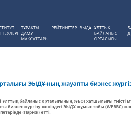
СТИТУТ
ТҰРАҚТЫ
РЕЙТИНГТЕР
ЭЫДҰ
ҰЛТТЫҚ
Б
ТТЕУЛЕРІ
ДАМУ
БАЙЛАНЫС
Д
МАҚСАТТАРЫ
ОРТАЛЫҒЫ
рталығы ЭЫДҰ-ның жауапты бизнес жүргі
гі Ұлттық байланыс орталығының (ҰБО) хатшылығы тиісті 
пты бизнес жүргізу жөніндегі ЭЫДҰ жұмыс тобы (WPRBC) жән
әтерінде (Париж) өтті.