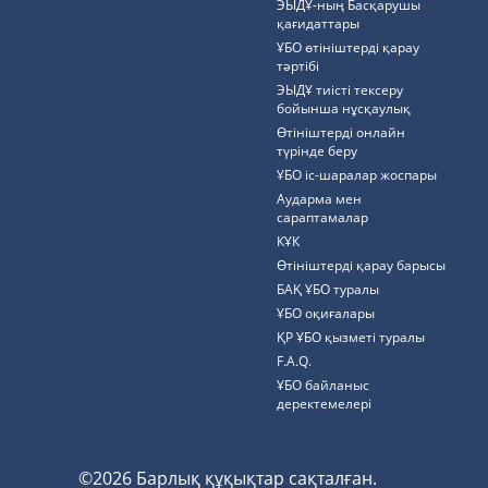
ЭЫДҰ-ның Басқарушы
қағидаттары
ҰБО өтініштерді қарау
тәртібі
ЭЫДҰ тиісті тексеру
бойынша нұсқаулық
Өтініштерді онлайн
түрінде беру
ҰБО іс-шаралар жоспары
Аударма мен
сараптамалар
КҰК
Өтініштерді қарау барысы
БАҚ ҰБО туралы
ҰБО оқиғалары
ҚР ҰБО қызметі туралы
F.A.Q.
ҰБО байланыс
деректемелерi
©2026 Барлық құқықтар сақталған.