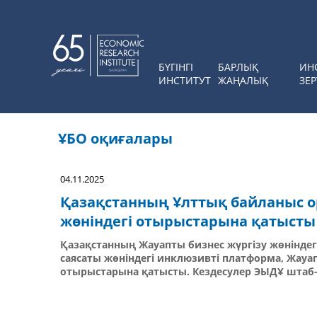
БҮГІНГІ
БАРЛЫҚ
ИН
ИНСТИТУТ
ЖАҢАЛЫҚ
ЗЕР
ҰБО оқиғалары
04.11.2025
Қазақстанның Ұлттық байланыс о
жөніндегі отырыстарына қатысты
Қазақстанның Жауапты бизнес жүргізу жөнінде
саясаты жөніндегі инклюзивті платформа, Жауа
отырыстарына қатысты. Кездесулер ЭЫДҰ штаб-п