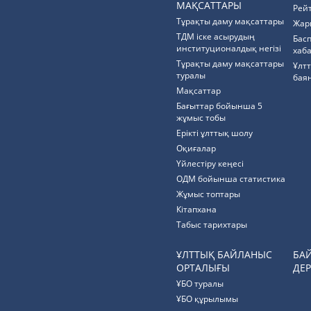
МАҚСАТТАРЫ
Рей
Тұрақты даму мақсаттары
Жар
ТДМ іске асырудың
Бас
институционалдық негізі
хаб
Тұрақты даму мақсаттары
Ұлт
туралы
бая
Мақсаттар
Бағыттар бойынша 5
жұмыс тобы
Ерікті ұлттық шолу
Оқиғалар
Үйлестіру кеңесі
ОДМ бойынша статистика
Жұмыс топтары
Кітапхана
Табыс тарихтары
ҰЛТТЫҚ БАЙЛАНЫС
БА
ОРТАЛЫҒЫ
ДЕР
ҰБО туралы
ҰБО құрылымы