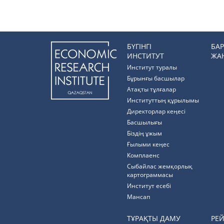
БҮГІНГІ
БА
ИНСТИТУТ
ЖА
Институт туралы
Бұрынғы басшылар
Атақты тұлғалар
Институттың құрылымы
Директорлар кеңесі
Басшылығы
Біздің ұжым
Ғылыми кеңес
Комплаенс
Cыбайлас жемқорлық
картограммасы
Институт есебі
Мансап
ТҰРАҚТЫ ДАМУ
РЕ