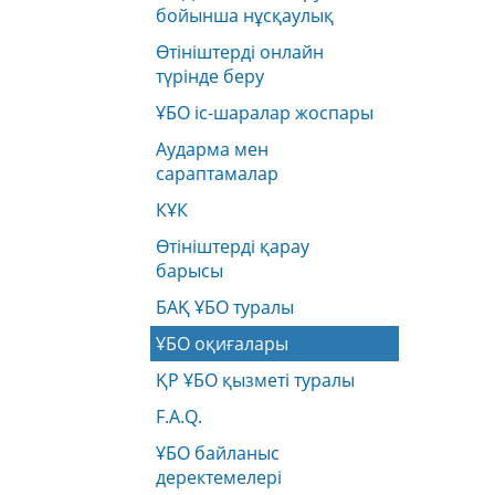
бойынша нұсқаулық
Өтініштерді онлайн
түрінде беру
ҰБО іс-шаралар жоспары
Аударма мен
сараптамалар
КҰК
Өтініштерді қарау
барысы
БАҚ ҰБО туралы
ҰБО оқиғалары
ҚР ҰБО қызметі туралы
F.A.Q.
ҰБО байланыс
деректемелерi