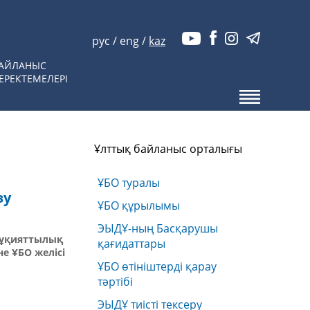
рус
/
eng
/
kaz
АЙЛАНЫС
ЕРЕКТЕМЕЛЕРІ
Ұлттық байланыс орталығы
ҰБО туралы
зу
ҰБО құрылымы
ЭЫДҰ-ның Басқарушы
мұқияттылық
қағидаттары
е ҰБО желісі
ҰБО өтініштерді қарау
тәртібі
ЭЫДҰ тиісті тексеру