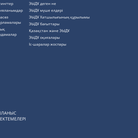
тингтер
ЭЫДҰ деген не
ияланымдар
ЭЫДҰ мүше елдері
пасөз
ЭЫДҰ Хатшылығының құрылымы
арламалары
ЭЫДҰ бағыттары
тық
Қазақстан және ЭЫДҰ
ндамалар
ЭЫДҰ оқиғалары
Іс-шаралар жоспары
ЙЛАНЫС
ЕКТЕМЕЛЕРІ