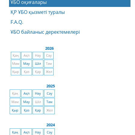
ҰБО оқиғалары
ҚР ҰБО қызметі туралы
F.A.Q.
ҰБО байланыс деректемелерi
2026
Қаң
Ақп
Нау
Сәу
Мам
Мау
Шіл
Там
Қыр
Қаз
Қар
Жел
2025
Қаң
Ақп
Нау
Сәу
Мам
Мау
Шіл
Там
Қыр
Қаз
Қар
Жел
2024
Қаң
Ақп
Нау
Сәу