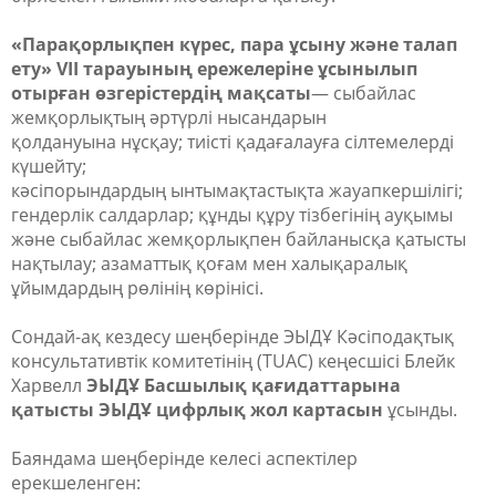
«Парақорлықпен күрес, пара ұсыну және талап
ету» VII тарауының ережелеріне ұсынылып
отырған өзгерістердің мақсаты
— сыбайлас
жемқорлықтың әртүрлі нысандарын
қолдану
ына
нұсқау
; тиісті
қадағалауға
сілтемелерді
күшейту;
кәсіпорындардың
ынтымақтастықта
жауапкершілігі;
гендерлік салдарлар; құн
ды құру
тізбегінің ауқымы
және сыбайлас жемқорлық
пен байланысқа қатысты
нақтылау
; азаматтық қоғам мен халықаралық
ұйымдардың рөлінің көрінісі.
Сондай-ақ кездесу шеңберінде ЭЫДҰ Кәсіподақтық
консультативтік комитетінің (TUAC) кеңесшісі Блейк
Харвелл
ЭЫДҰ Басшылық қағидаттарына
қатысты ЭЫДҰ цифрлық жол картасын
ұсынды.
Баяндама шеңберінде келесі аспектілер
ерекшеленген: