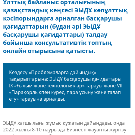
Ұлттық байланыс орталығының
қазақстандық кеңсесі ЭЫДҰ көпұлттық
кәсіпорындарға арналған басқарушы
қағидаттарын (бұдан әрі ЭЫДҰ
басқарушы қағидаттары) талдау
бойынша консультативтік топтың
онлайн отырысына қатысты.
Кездесу «Проблемаларға дайындық»
тақырыптарына: ЭЫДҰ басқарушы қағидаттары
IX «Ғылым және технологиялар» тарауы және VII
«Парақорлықпен күрес, пара ұсыну және талап
ету» тарауына арналды.
ЭЫДҰ хатшылығы жұмыс құжатын дайындады, онда
2022 жылғы 8-10 наурызда Бизнесті жауапты жүргізу