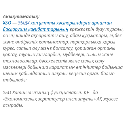
Анықтамалық
:
ҰБО
—
ЭЫДҰ
көп ұлтты кәсіпорындарға арналған
Басқарушы қағидаттарының
ережелерін бұзу туралы,
оның ішінде ақпаратты ашу, адам құқықтары, еңбек
және өндірістік қатынастар, парақорлыққа қарсы
күрес, сатып алу және бопсалау, қоршаған ортаны
қорғау, тұтынушылардың мүдделері, ғылым және
технологиялар, бәсекелестік және салық салу
мәселелері бойынша қаралатын өтініштер бойынша
шешім қабылдайтын алқалы кеңесші орган болып
табылады
ҰБО Хатшылығының функцияларын ҚР –да
«Экономикалық зерттеулер институты» АҚ жүзеге
асырады.