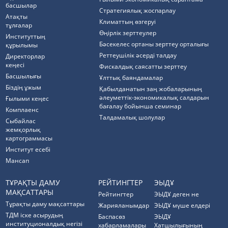
басшылар
Стратегиялық жоспарлау
Атақты
Климаттың өзгеруі
тұлғалар
Өңірлік зерттеулер
Институттың
Бәсекелес ортаны зерттеу орталығы
құрылымы
Реттеушілік әсерді талдау
Директорлар
кеңесі
Фискалдық саясатты зерттеу
Басшылығы
Ұлттық баяндамалар
Біздің ұжым
Қабылданатын заң жобаларының
әлеуметтік-экономикалық салдарын
Ғылыми кеңес
бағалау бойынша семинар
Комплаенс
Талдамалық шолулар
Cыбайлас
жемқорлық
картограммасы
Институт есебі
Мансап
ТҰРАҚТЫ ДАМУ
РЕЙТИНГТЕР
ЭЫДҰ
МАҚСАТТАРЫ
Рейтингтер
ЭЫДҰ деген не
Тұрақты даму мақсаттары
Жарияланымдар
ЭЫДҰ мүше елдері
ТДМ іске асырудың
Баспасөз
ЭЫДҰ
институционалдық негізі
хабарламалары
Хатшылығының