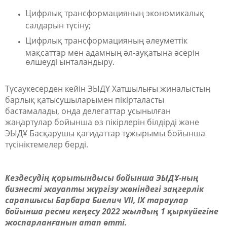
Цифрлық трансформацияның экономикалық
салдарын түсіну;
Цифрл
ық трансформацияның әлеуметтік
мақсаттар мен адамның әл-ауқатына әсерін
өлшеуді ынталандыру.
Тұсаукесерден кейін ЭЫДҰ Хатшылығы жиналыстың
барлық қатысушыларымен пікірталас
ты
бастамалады
, онда делегаттар ұсынылған
жаңартулар бойынша өз пікірлерін білдірді және
ЭЫДҰ
Басқарушы қағидаттар
тұжырымы бойынша
түсініктеме
лер
берді.
Кездесудің қорытындысы бойынша ЭЫДҰ-ның
бизнес
ті
жауапты жүргізу жөніндегі заңгерлік
сарапшысы Барбара
Биелич
VII, IX тараулар
бойынша ресми ке
ң
есу 2022 жылдың 1 қыркүйегіне
жоспарланғанын атап өтті.