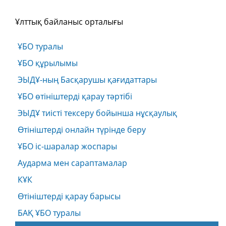
Ұлттық байланыс орталығы
ҰБО туралы
ҰБО құрылымы
ЭЫДҰ-ның Басқарушы қағидаттары
ҰБО өтініштерді қарау тәртібі
ЭЫДҰ тиісті тексеру бойынша нұсқаулық
Өтініштерді онлайн түрінде беру
ҰБО іс-шаралар жоспары
Аударма мен сараптамалар
КҰК
Өтініштерді қарау барысы
БАҚ ҰБО туралы