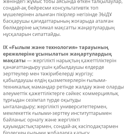
жөніндегі жұмыс тобы аясында өткен талқылаулар,
сондай-ақ бейресми консультативтік топ
мүшелерінен алынған пікірлер негізінде ЭЫДҰ
басқарушы қағидаттарының жоғарыда аталған
бөлімдеріне ықтимал мақсатты жаңартулардың
нұсқаларын сипаттайды.
IX «Ғылым және технология» тарауының
ережелеріне ұсынылатын жаңартулардың
мақсаты
— жергілікті нарықтың қажеттіліктерін
қанағаттандыру үшін қабылдаушы елдерде
зерттеулер мен тәжірибелерді жүргізу;
қабылдаушы елдің қызметкерлерін ғылыми-
техникалық мамандар ретінде жалдау және оларды
әлеуметтік қажеттіліктерге сәйкес коммерциялық
тұрғыдан сезімтал түрде оқытуды
ынталандыру;
жергілікті университеттермен,
мемлекеттік ғылыми-зерттеу институттарымен
байланыс орнату және жергілікті
қауымдастықтармен, сондай-ақ кәсіподақтармен
бірлескен ғылыми жобаларға қатысу.