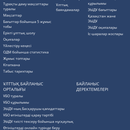
құрылымы
Тұрақты даму мақсаттары
Ұлттық
туралы
баяндамалар
ЭЫДҰ бағыттары
Мақсаттар
Қазақстан және
ЭЫДҰ
Бағыттар бойынша 5 жұмыс
тобы
ЭЫДҰ оқиғалары
Ерікті ұлттық шолу
Іс-шаралар жоспары
Оқиғалар
Үйлестіру кеңесі
ОДМ бойынша статистика
Жұмыс топтары
Кітапхана
Табыс тарихтары
ҰЛТТЫҚ БАЙЛАНЫС
БАЙЛАНЫС
ОРТАЛЫҒЫ
ДЕРЕКТЕМЕЛЕРІ
ҰБО туралы
ҰБО құрылымы
ЭЫДҰ-ның Басқарушы қағидаттары
ҰБО өтініштерді қарау тәртібі
ЭЫДҰ тиісті тексеру бойынша нұсқаулық
Өтініштерді онлайн түрінде беру