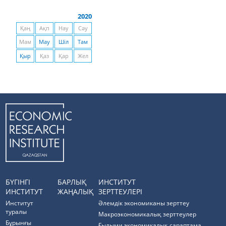
2020
Қаң
Ақп
Нау
Сәу
Мам
Мау
Шіл
Там
Қыр
Қаз
Қар
Жел
БҮГІНГІ
БАРЛЫҚ
ИНСТИТУТ
ИНСТИТУТ
ЖАҢАЛЫҚ
ЗЕРТТЕУЛЕРІ
Институт
Әлемдік экономиканы зерттеу
туралы
Макроэкономикалық зерттеулер
Бұрынғы
Ғылыми экономикалық сараптама