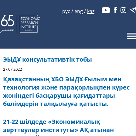
рус
/
eng
/
kaz
ЭЫДҰ консультативтік тобы
27.07.2022
Қазақстанның ҰБО ЭЫДҰ Ғылым мен
технология және парақорлықпен күрес
жөніндегі басқарушы қағидаттары
бөлімдерін талқылауға қатысты.
21-22 шілдеде «Экономикалық
зерттеулер институты» АҚ атынан