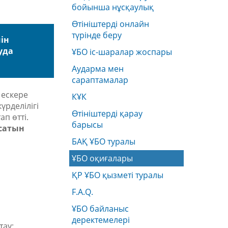
бойынша нұсқаулық
Өтініштерді онлайн
түрінде беру
ін
уда
ҰБО іс-шаралар жоспары
Аударма мен
сараптамалар
 ескере
КҰК
үрделілігі
Өтініштерді қарау
п өтті.
барысы
ясатын
БАҚ ҰБО туралы
ҰБО оқиғалары
ҚР ҰБО қызметі туралы
F.A.Q.
ҰБО байланыс
деректемелерi
тау;