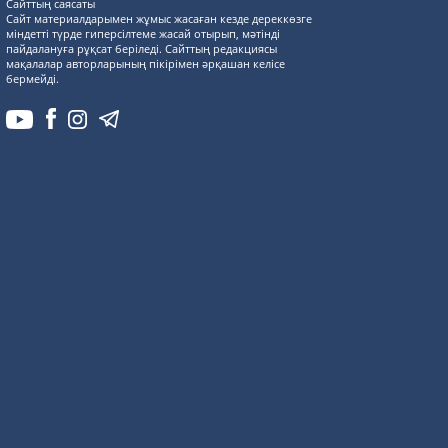
Сайттың саясаты
Сайт материалдарымен жұмыс жасаған кезде дереккөзге
міндетті түрде гиперсілтеме жасай отырып, мәтінді
пайдалануға рұқсат беріледі. Сайттың редакциясы
мақалалар авторларының пікірімен әрқашан келісе
бермейді.