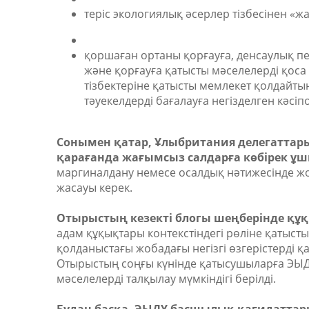
теріс экологиялық әсерлер тізбесінен «ж
қоршаған ортаны қорғауға, денсаулық пе
және қорғауға қатысты мәселелерді қоса
тізбектеріне қатысты мемлекет қолдайты
тәуекелдерді бағалауға негізделген кәсіп
Сонымен қатар, Ұлыбритания делегаттары 
қарағанда жағымсыз салдарға көбірек ұшы
маргиналдану немесе осалдық нәтижесінде ж
жасауы керек.
Отырыстың кезекті блогы шеңберінде қ
адам құқықтары контекстіндегі рөліне қатыст
қолданыстағы жобадағы негізгі өзгерістерді қ
Отырыстың соңғы күнінде қатысушыларға ЭЫДҰ-
мәселелерді талқылау мүмкіндігі берілді.