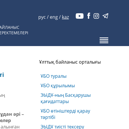
рус
/
eng
/
kaz
АЙЛАНЫС
ЕРЕКТЕМЕЛЕРІ
Ұлттық байланыс орталығы
ті
ҰБО туралы
ҰБО құрылымы
ың
ЭЫДҰ-ның Басқарушы
қағидаттары
ҰБО өтініштерді қарау
дан әрі –
тәртібі
елер
 алынған
ЭЫДҰ тиісті тексеру