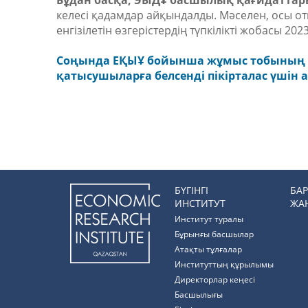
Бұдан басқа, ЭЫДҰ басшылық қағидатта
келесі қадамдар айқындалды. Мәселен, осы 
енгізілетін өзгерістердің түпкілікті жобасы 20
Соңында ЕҚЫҰ бойынша жұмыс тобының т
қатысушыларға белсенді пікірталас үшін а
БҮГІНГІ
БА
ИНСТИТУТ
ЖА
Институт туралы
Бұрынғы басшылар
Атақты тұлғалар
Институттың құрылымы
Директорлар кеңесі
Басшылығы