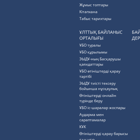
Жұмыс топтары
Кітапхана
Табыс тарихтары
ҰЛТТЫҚ БАЙЛАНЫС
БА
ОРТАЛЫҒЫ
ДЕР
ҰБО туралы
ҰБО құрылымы
ЭЫДҰ-ның Басқарушы
қағидаттары
ҰБО өтініштерді қарау
тәртібі
ЭЫДҰ тиісті тексеру
бойынша нұсқаулық
Өтініштерді онлайн
түрінде беру
ҰБО іс-шаралар жоспары
Аударма мен
сараптамалар
КҰК
Өтініштерді қарау барысы