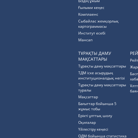
Біздің ұжым
Ғылыми кеңес
Комплаенс
Cыбайлас жемқорлық
картограммасы
Институт есебі
Мансап
ТҰРАҚТЫ ДАМУ
РЕ
МАҚСАТТАРЫ
Рей
Тұрақты даму мақсаттары
Жар
ТДМ іске асырудың
Бас
институционалдық негізі
хаб
Тұрақты даму мақсаттары
Ұлт
туралы
бая
Мақсаттар
Бағыттар бойынша 5
жұмыс тобы
Ерікті ұлттық шолу
Оқиғалар
Үйлестіру кеңесі
ОДМ бойынша статистика