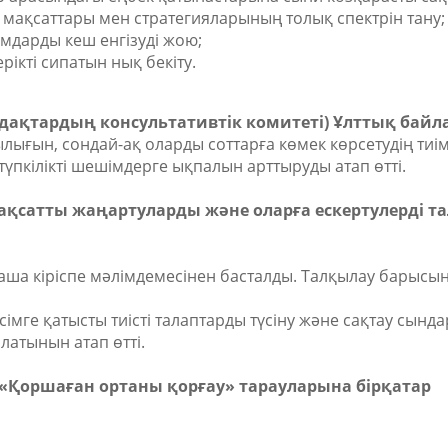
і мақсаттары мен стратегияларының толық спектрін тану;
ымдарды кеш енгізуді жою;
рікті сипатын нық бекіту.
дақтардың консультативтік комитеті) Ұлттық байл
ығын, сондай-ақ оларды соттарға көмек көрсетудің тиімді
түпкілікті шешімдерге ықпалын арттыруды атап өтті.
ақсатты жаңартуларды және оларға ескертулерді т
аша кіріспе мәлімдемесінен басталды. Талқылау барысынд
імге қатысты тиісті талаптарды түсіну және сақтау сынд
латынын атап өтті.
VI «Қоршаған ортаны қорғау» тарауларына бірқатар