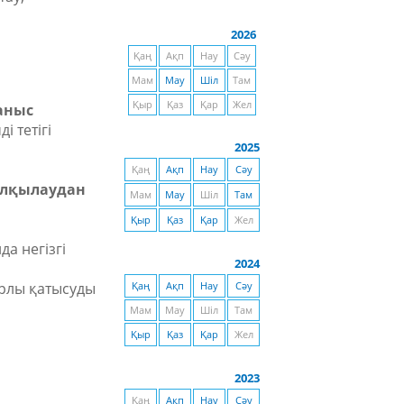
2026
Қаң
Ақп
Нау
Сәу
Мам
Мау
Шіл
Там
Қыр
Қаз
Қар
Жел
аныс
 тетігі
2025
Қаң
Ақп
Нау
Сәу
алқылаудан
Мам
Мау
Шіл
Там
Қыр
Қаз
Қар
Жел
а негізгі
2024
арлы қатысуды
Қаң
Ақп
Нау
Сәу
Мам
Мау
Шіл
Там
Қыр
Қаз
Қар
Жел
2023
Қаң
Ақп
Нау
Сәу