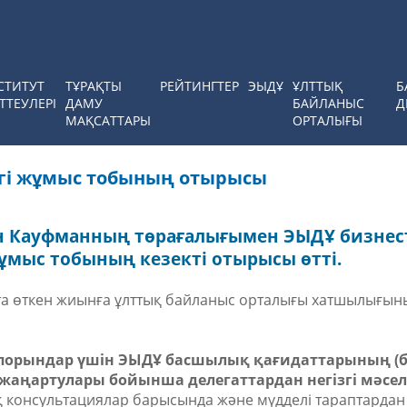
СТИТУТ
ТҰРАҚТЫ
РЕЙТИНГТЕР
ЭЫДҰ
ҰЛТТЫҚ
Б
ТТЕУЛЕРІ
ДАМУ
БАЙЛАНЫС
Д
МАҚСАТТАРЫ
ОРТАЛЫҒЫ
егі жұмыс тобының отырысы
ин Кауфманның төрағалығымен ЭЫДҰ бизнес
ұмыс тобының кезекті отырысы өтті.
та өткен жиынға ұлттық байланыс орталығы хатшылығын
іпорындар үшін ЭЫДҰ басшылық қағидаттарының (бұ
аңартулары бойынша делегаттардан негізгі мәсел
 консультациялар барысында және мүдделі тараптардан