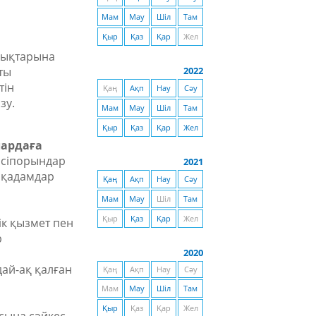
Мам
Мау
Шіл
Там
Қыр
Қаз
Қар
Жел
ұқықтарына
ты
2022
тін
Қаң
Ақп
Нау
Сәу
зу.
Мам
Мау
Шіл
Там
Қыр
Қаз
Қар
Жел
лардаға
әсіпорындар
2021
 қадамдар
Қаң
Ақп
Нау
Сәу
Мам
Мау
Шіл
Там
Қыр
Қаз
Қар
Жел
ік қызмет пен
р
2020
дай-ақ қалған
Қаң
Ақп
Нау
Сәу
Мам
Мау
Шіл
Там
Қыр
Қаз
Қар
Жел