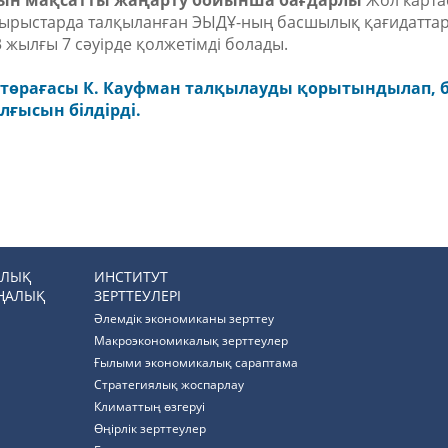
рын мақсатты жаңарту бойынша бағдарлы
Жол карта
отырыстарда талқыланған ЭЫДҰ-ның басшылық қағидатта
23 жылғы 7 сәуірде қолжетімді болады.
өрағасы К. Кауфман талқылауды қорытындылап, 
лғысын білдірді.
РЛЫҚ
ИНСТИТУТ
ҢАЛЫҚ
ЗЕРТТЕУЛЕРІ
Әлемдік экономиканы зерттеу
Макроэкономикалық зерттеулер
Ғылыми экономикалық сараптама
Стратегиялық жоспарлау
Климаттың өзгеруі
Өңірлік зерттеулер