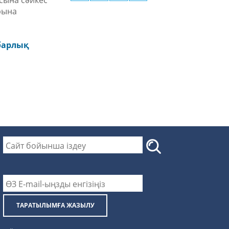
сына сәйкес
рына
барлық
ТАРАТЫЛЫМҒА ЖАЗЫЛУ