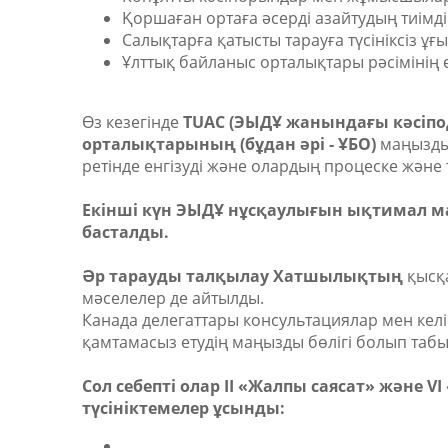
Қоршаған ортаға әсерді азайтудың тиімд
Салықтарға қатысты тарауға түсініксіз ұғ
Ұлттық байланыс орталықтары рәсімінің е
Өз кезегінде
TUAC (ЭЫДҰ жанындағы кәсіпо
орталықтарының (бұдан әрі - ҰБО)
маңыздыл
ретінде енгізуді және олардың процеске және 
Екінші күн ЭЫДҰ нұсқаулығын ықтимал м
басталды.
Әр тарауды талқылау Хатшылықтың
қысқ
мәселелер де айтылды.
Канада делегаттары консультациялар мен келіс
қамтамасыз етудің маңызды бөлігі болып табы
Сол себепті олар II «Жалпы саясат» және 
түсініктемелер ұсынды: