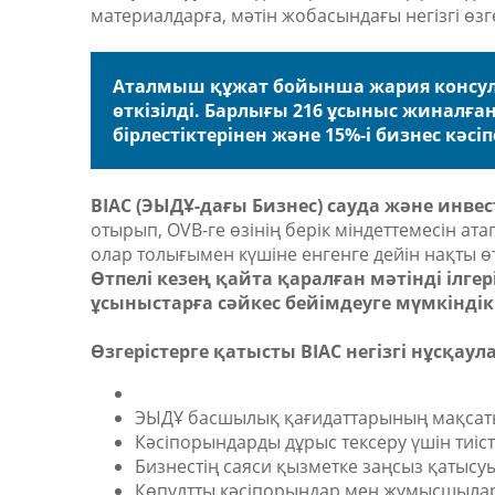
материалдарға, мәтін жобасындағы негізгі өзг
Аталмыш құжат бойынша жария консуль
өткізілді. Барлығы 216 ұсыныс жиналға
бірлестіктерінен және 15%-і бизнес кә
BIAC (ЭЫДҰ-дағы Бизнес) сауда және инв
отырып, OVB-ге өзінің берік міндеттемесін атап 
олар толығымен күшіне енгенге дейін нақты өтп
Өтпелі кезең қайта қаралған мәтінді ілге
ұсыныстарға сәйкес бейімдеуге мүмкіндік 
Өзгерістерге қатысты BIAC негізгі нұсқау
ЭЫДҰ басшылық қағидаттарының мақсаты
Кәсіпорындарды дұрыс тексеру үшін тиіст
Бизнестің саяси қызметке заңсыз қатыс
Көпұлтты кәсіпорындар мен жұмысшылар 