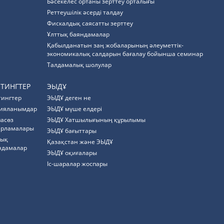
Бәсекелес ортаны зерттеу орталығы
Реттеушілік әсерді талдау
Фискалдық саясатты зерттеу
Ұлттық баяндамалар
Қабылданатын заң жобаларының әлеуметтік-
экономикалық салдарын бағалау бойынша семинар
Талдамалық шолулар
ЙТИНГТЕР
ЭЫДҰ
тингтер
ЭЫДҰ деген не
ияланымдар
ЭЫДҰ мүше елдері
пасөз
ЭЫДҰ Хатшылығының құрылымы
арламалары
ЭЫДҰ бағыттары
тық
Қазақстан және ЭЫДҰ
ндамалар
ЭЫДҰ оқиғалары
Іс-шаралар жоспары