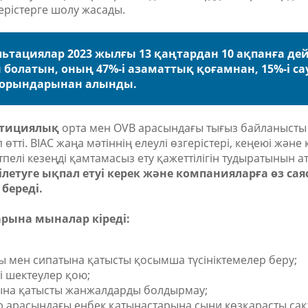
ерістерге шолу жасады.
тациялар 2023 жылғы 13 қаңтардан 10 ақпанға дей
н болатын, оның 47%-і азаматтық қоғамнан, 15%-і са
сіпорындарынан алынды.
естициялық
орта мен OVB арасындағы тығыз байланысты
өтті. BIAC жаңа мәтіннің елеулі өзгерістері, кеңеюі және к
елі кезеңді қамтамасыз ету қажеттілігін тудыратынын ата
рілетуге ықпал етуі керек және компанияларға өз са
береді.
ларына мыналар кіреді:
 мен сипатына қатысты қосымша түсініктемелер беру;
і шектеулер қою;
уына қатысты жанжалдарды болдырмау;
арасындағы еңбек қатынастарына сыни көзқарасты сақ