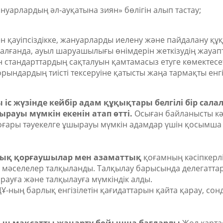
ануарлардың әл-ауқатына зиян» бөлігін алып тастау;
н қауіпсіздікке, жануарларды иелену және пайдалану қ
 алғанда, ауыл шаруашылығы өнімдерін жеткізудің жауап
н стандарттардың сақталуын қамтамасыз етуге көмектесе
орындардың тиісті тексеруіне қатысты жаңа тармақты енгі
іс жүзінде кейбір адам құқықтары белгілі бір сала
рауы мүмкін екенін атап өтті.
Осыған байланысты к
оғары тәуекелге ұшырауы мүмкін адамдар үшін қосымша
ұқық қорғаушылар мен азаматтық
қоғамның кәсіпкерл
ы мәселелер талқыланды. Талқылау барысында делегатта
арауға және талқылауға мүмкіндік алды.
ның барлық енгізілетін қағидаттарын қайта қарау, сон