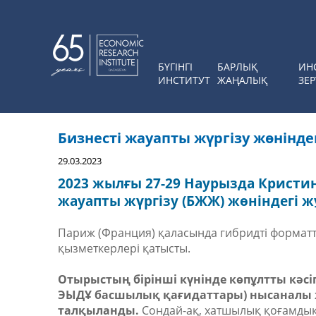
БҮГІНГІ
БАРЛЫҚ
ИН
ИНСТИТУТ
ЖАҢАЛЫҚ
ЗЕР
Бизнесті жауапты жүргізу жөнінд
29.03.2023
2023 жылғы 27-29 Наурызда Крист
жауапты жүргізу (БЖЖ) жөніндегі ж
Париж (Франция) қаласында гибридті формат
қызметкерлері қатысты.
Отырыстың бірінші күнінде көпұлтты кәс
ЭЫДҰ басшылық қағидаттары) нысаналы ж
талқыланды.
Сондай-ақ, хатшылық қоғамдық