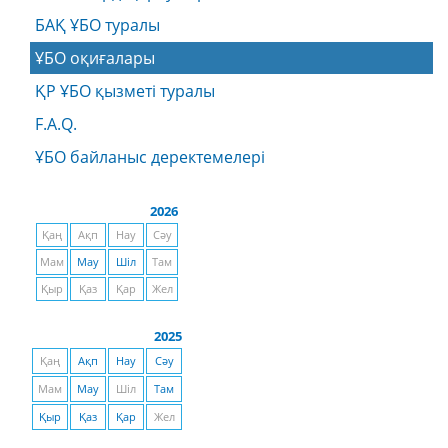
БАҚ ҰБО туралы
ҰБО оқиғалары
ҚР ҰБО қызметі туралы
F.A.Q.
ҰБО байланыс деректемелерi
2026
Қаң
Ақп
Нау
Сәу
Мам
Мау
Шіл
Там
Қыр
Қаз
Қар
Жел
2025
Қаң
Ақп
Нау
Сәу
Мам
Мау
Шіл
Там
Қыр
Қаз
Қар
Жел