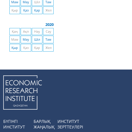
Мам
Мау
Шіл
Там
Қыр
Қаз
Қар
Жел
2020
Қаң
Ақп
Нау
Сәу
Мам
Мау
Шіл
Там
Қыр
Қаз
Қар
Жел
БҮГІНГІ
БАРЛЫҚ
ИНСТИТУТ
ИНСТИТУТ
ЖАҢАЛЫҚ
ЗЕРТТЕУЛЕРІ