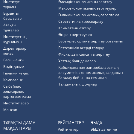
Институт
Әлемдік экономиканы зерттеу
туралы
Макроэкономикалық зерттеулер
Бұрынғы
Ғылыми экономикалық сараптама
басшылар
Стратегиялық жоспарлау
Атақты
Климаттың өзгеруі
тұлғалар
Өңірлік зерттеулер
Институттың
Бәсекелес ортаны зерттеу орталығы
құрылымы
Реттеушілік әсерді талдау
Директорлар
кеңесі
Фискалдық саясатты зерттеу
Басшылығы
Ұлттық баяндамалар
Біздің ұжым
Қабылданатын заң жобаларының
әлеуметтік-экономикалық салдарын
Ғылыми кеңес
бағалау бойынша семинар
Комплаенс
Талдамалық шолулар
Cыбайлас
жемқорлық
картограммасы
Институт есебі
Мансап
ТҰРАҚТЫ ДАМУ
РЕЙТИНГТЕР
ЭЫДҰ
МАҚСАТТАРЫ
Рейтингтер
ЭЫДҰ деген не