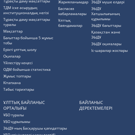
Тұрақты даму мақсаттары
Жарияланымдар
ЭЫДҰ мүше елдері
ТДМ іске асырудың
Баспасөз
ЭЫДҰ
институционалдық негізі
хабарламалары
Хатшылығының
құрылымы
Тұрақты даму мақсаттары
Ұлттық
туралы
баяндамалар
ЭЫДҰ бағыттары
Мақсаттар
Қазақстан және
ЭЫДҰ
Бағыттар бойынша 5 жұмыс
тобы
ЭЫДҰ оқиғалары
Ерікті ұлттық шолу
Іс-шаралар жоспары
Оқиғалар
Үйлестіру кеңесі
ОДМ бойынша статистика
Жұмыс топтары
Кітапхана
Табыс тарихтары
ҰЛТТЫҚ БАЙЛАНЫС
БАЙЛАНЫС
ОРТАЛЫҒЫ
ДЕРЕКТЕМЕЛЕРІ
ҰБО туралы
ҰБО құрылымы
ЭЫДҰ-ның Басқарушы қағидаттары
ҰБО өтініштерді қарау тәртібі