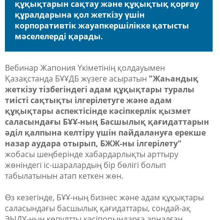
құқықтарын сақтау және құқықтық қорғау
құралдарына қол жеткізу үшін
корпоративтік жауапкершілікке қатысты
мәселелерді қарады.
Вебинар Жапония Үкіметінің қолдауымен
Қазақстанда БҰҰДБ жүзеге асыратын
"Жаһандық
жеткізу тізбегіндегі адам құқықтары туралы
тиісті сақтықты ілгерілетуге және адам
құқықтары аспектісінде кәсіпкерлік қызмет
саласындағы БҰҰ-ның Басшылық қағидаттарын
әділ қалпына келтіру үшін пайдалануға ерекше
назар аудара отырып, БЖЖ-ны ілгерілету"
жобасы шеңберінде хабардарлықты арттыру
жөніндегі іс-шаралардың бір бөлігі болып
табылатынын атап кеткен жөн.
Өз кезегінде, БҰҰ-ның бизнес және адам құқықтары
саласындағы басшылық қағидаттары, сондай-ақ
ЭЫДҰ-ның көпұлтты кәсіпорындарға арналған