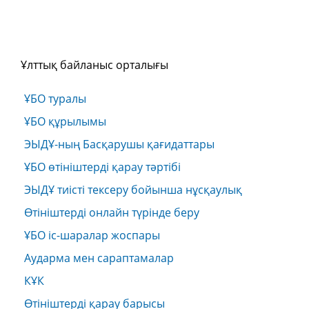
Ұлттық байланыс орталығы
ҰБО туралы
ҰБО құрылымы
ЭЫДҰ-ның Басқарушы қағидаттары
ҰБО өтініштерді қарау тәртібі
ЭЫДҰ тиісті тексеру бойынша нұсқаулық
Өтініштерді онлайн түрінде беру
ҰБО іс-шаралар жоспары
Аударма мен сараптамалар
КҰК
Өтініштерді қарау барысы