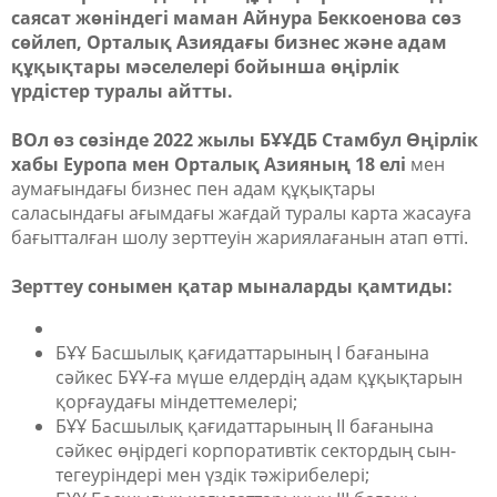
саясат жөніндегі маман Айнура Беккоенова сөз
сөйлеп, Орталық Азиядағы бизнес және адам
құқықтары мәселелері бойынша өңірлік
үрдістер туралы айтты.
ВОл өз сөзінде 2022 жылы БҰҰДБ Стамбул Өңірлік
хабы Еуропа мен Орталық Азияның 18 елі
мен
аумағындағы бизнес пен адам құқықтары
саласындағы ағымдағы жағдай туралы карта жасауға
бағытталған шолу зерттеуін жариялағанын атап өтті.
Зерттеу сонымен қатар мыналарды қамтиды:
БҰҰ Басшылық қағидаттарының I бағанына
сәйкес БҰҰ-ға мүше елдердің адам құқықтарын
қорғаудағы міндеттемелері;
БҰҰ Басшылық қағидаттарының II бағанына
сәйкес өңірдегі корпоративтік сектордың сын-
тегеуріндері мен үздік тәжірибелері;