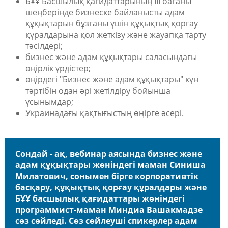
БҰҰ Басшылық қағидаттарының III бағаны
шеңберінде бизнеске байланысты адам
құқықтарын бұзғаны үшін құқықтық қорғау
құралдарына қол жеткізу және жауапқа тарту
тәсілдері;
бизнес және адам құқықтары саласындағы
өңірлік үрдістер;
өңірдегі "Бизнес және адам құқықтары" күн
тәртібін одан әрі жетілдіру бойынша
ұсынымдар;
Украинадағы қақтығыстың өңірге әсері.
Сондай - ақ, вебинар аясында бизнес және
адам құқықтары жөніндегі маман Синиша
Милатович, сонымен бірге корпоративтік
басқару, құқықтық қорғау құралдары және
БҰҰ басшылық қағидаттары жөніндегі
программист-маман Миндиа Вашакмадзе
сөз сөйледі. Сөз сөйлеуші спикерлер адам