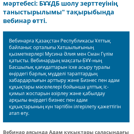
мәртебесі: БҰҰДБ шолу зерттеуінің
таныстырылымы" тақырыбында
вебинар өтті.
Вебинарға Қазақстан Республикасы Ұлттық
байланыс орталығы Хатшылығының
қызметкерлері Мусина Әлия мен Сман Гүлім
қатысты. Вебинардың мақсаты-БҰҰ-ның
Басшылық қағидаттарын іске асыру туралы
өңірдегі барлық мүдделі тараптардың
хабардарлығын арттыру және Бизнес пен адам
құқықтары мәселелері бойынша ұлттық іс-
қимыл жоспарын әзірлеу және қабылдау
арқылы өңірдегі бизнес пен адам
құқықтарының күн тәртібін ілгерілету қажеттігін
атап өту.
Вебинар аясында Адам құқықтары саласындағы