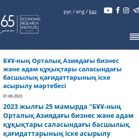
рус
/
eng
/
kaz
БҰҰ-ның Орталық Азиядағы бизнес
және адам құқықтары саласындағы
басшылық қағидаттарының іске
асырылу мәртебесі
01.06.2023
2023 жылғы 25 мамырда "БҰҰ-ның
Орталық Азиядағы бизнес және адам
құқықтары саласындағы басшылық
қағидаттарының іске асырылу