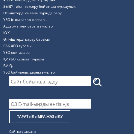
ЭЫДҰ тиісті тексеру бойынша нұсқаулық
Өтініштерді онлайн түрінде беру
ҰБО іс-шаралар жоспары
Аударма мен сараптамалар
КҰК
Өтініштерді қарау барысы
БАҚ ҰБО туралы
ҰБО оқиғалары
ҚР ҰБО қызметі туралы
F.A.Q.
ҰБО байланыс деректемелерi
ТАРАТЫЛЫМҒА ЖАЗЫЛУ
Сайттың саясаты