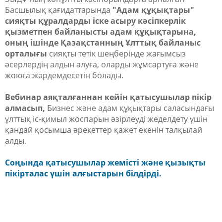
Басшылық қағидаттарында
"Адам құқықтары"
сияқты құралдарды іске асыру кәсіпкерлік
қызметпен байланысты адам құқықтарына,
оның ішінде Қазақстанның Ұлттық байланыс
орталығы
сияқты тетік шеңберінде жағымсыз
әсерлердің алдын алуға, оларды жұмсартуға және
жоюға жәрдемдесетін болады.
Вебинар аяқталғаннан кейін қатысушылар пікір
алмасып,
Бизнес және адам құқықтары саласындағы
ұлттық іс-қимыл жоспарын әзірлеуді жеделдету үшін
қандай қосымша әрекеттер қажет екенін талқылай
алды.
Соңында қатысушылар жемісті және қызықты
пікірталас үшін алғыстарын білдірді.