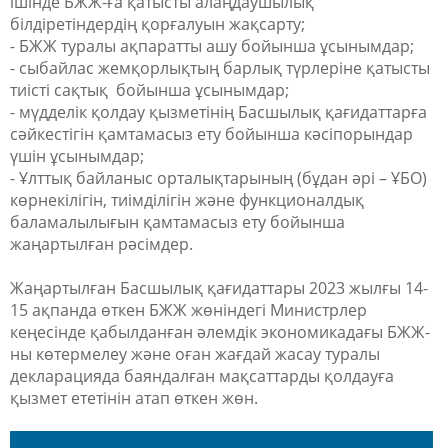
ішінде БЖЖ-ға қатысты алаңдаушылық
білдіретіндердің қорғалуын жақсарту;
- БЖЖ туралы ақпаратты ашу бойынша ұсынымдар;
- сыбайлас жемқорлықтың барлық түрлеріне қатысты
тиісті сақтық бойынша ұсынымдар;
- мүдделік қолдау қызметінің Басшылық қағидаттарға
сәйкестігін қамтамасыз ету бойынша кәсіпорындар
үшін ұсынымдар;
- Ұлттық байланыс орталықтарының (бұдан әрі – ҰБО)
көрнекілігін, тиімділігін және функционалдық
баламалылығын қамтамасыз ету бойынша
жаңартылған рәсімдер.
Жаңартылған Басшылық қағидаттары 2023 жылғы 14-
15 ақпанда өткен БЖЖ жөніндегі Министрлер
кеңесінде қабылданған әлемдік экономикадағы БЖЖ-
ны көтермелеу және оған жағдай жасау туралы
декларацияда баяндалған мақсаттарды қолдауға
қызмет ететінін атап өткен жөн.