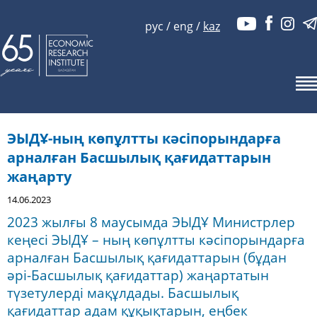
рус
/
eng
/
kaz
ЭЫДҰ-ның көпұлтты кәсіпорындарға
арналған Басшылық қағидаттарын
жаңарту
14.06.2023
2023 жылғы 8 маусымда ЭЫДҰ Министрлер
кеңесі ЭЫДҰ – ның көпұлтты кәсіпорындарға
арналған Басшылық қағидаттарын (бұдан
әрі-Басшылық қағидаттар) жаңартатын
түзетулерді мақұлдады. Басшылық
қағидаттар адам құқықтарын, еңбек