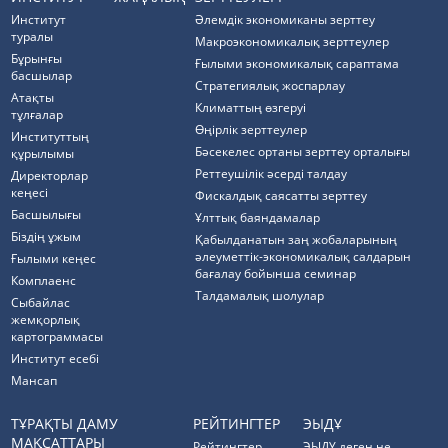
Институт
Әлемдік экономиканы зерттеу
туралы
Макроэкономикалық зерттеулер
Бұрынғы
Ғылыми экономикалық сараптама
басшылар
Стратегиялық жоспарлау
Атақты
Климаттың өзгеруі
тұлғалар
Өңірлік зерттеулер
Институттың
Бәсекелес ортаны зерттеу орталығы
құрылымы
Реттеушілік әсерді талдау
Директорлар
кеңесі
Фискалдық саясатты зерттеу
Басшылығы
Ұлттық баяндамалар
Біздің ұжым
Қабылданатын заң жобаларының
әлеуметтік-экономикалық салдарын
Ғылыми кеңес
бағалау бойынша семинар
Комплаенс
Талдамалық шолулар
Cыбайлас
жемқорлық
картограммасы
Институт есебі
Мансап
ТҰРАҚТЫ ДАМУ
РЕЙТИНГТЕР
ЭЫДҰ
МАҚСАТТАРЫ
Рейтингтер
ЭЫДҰ деген не