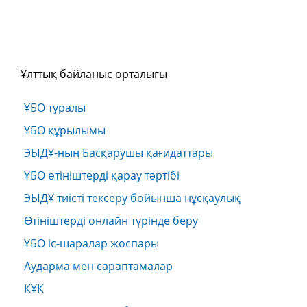
Ұлттық байланыс орталығы
ҰБО туралы
ҰБО құрылымы
ЭЫДҰ-ның Басқарушы қағидаттары
ҰБО өтініштерді қарау тәртібі
ЭЫДҰ тиісті тексеру бойынша нұсқаулық
Өтініштерді онлайн түрінде беру
ҰБО іс-шаралар жоспары
Аударма мен сараптамалар
КҰК