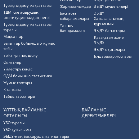
Тұрақты даму мақсаттары
Жарияланымдар
ЭЫДҰ мүше елдері
ТДМ іске асырудың
Баспасөз
ЭЫДҰ
институционалдық негізі
хабарламалары
Хатшылығының
құрылымы
Тұрақты даму мақсаттары
Ұлттық
туралы
баяндамалар
ЭЫДҰ бағыттары
Мақсаттар
Қазақстан және
ЭЫДҰ
Бағыттар бойынша 5 жұмыс
тобы
ЭЫДҰ оқиғалары
Ерікті ұлттық шолу
Іс-шаралар жоспары
Оқиғалар
Үйлестіру кеңесі
ОДМ бойынша статистика
Жұмыс топтары
Кітапхана
Табыс тарихтары
ҰЛТТЫҚ БАЙЛАНЫС
БАЙЛАНЫС
ОРТАЛЫҒЫ
ДЕРЕКТЕМЕЛЕРІ
ҰБО туралы
ҰБО құрылымы
ЭЫДҰ-ның Басқарушы қағидаттары