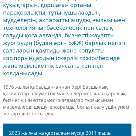
құқықтарын, қоршаған ортаны,
парақорлықты, тұтынушылардың
мүдделерін, ақпаратты ашуды, ғылым мен
технологияны, бәсекелестік пен салық
салуды қоса алғанда, бизнесті жауапты
жүргізудің (бұдан әрі – БЖЖ) барлық негізгі
салаларын қамтиды және көпұлтты
кәсіпорындардың іскерлік тәжірибесінде
және мемлекеттік саясатта кеңінен
қолданылады.
1976 жылы қабылданғаннан бері Басшылық
қағидаттар әлеуметтік мәселелер мен халықаралық
бизнес үшін өзгермелі жағдайлар тұрғысынан
мәселелерді шешуге жарамды болып қалу үшін үнемі
жаңартылып отырды.
2023 жылғы жаңартылған нұсқа 2011 жылы