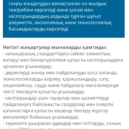
соңғы жаңартудан жинақталған он жылдық
тәжірибені көрсетеді және қоғам мен
кәсіпорындардың алдында тұрған шұғыл
әлеуметтік, экологиялық және технологиялық
басымдықтарды көрсетеді.
Негізгі жаңартулар мыналарды қамтиды:
- халықаралық стандарттарға сәйкес климаттың
өзгеруі мен биоәртүрлілікке қатысты кәсіпорындарға
арналған ұсынымдар;
- деректерді жинау мен пайдалануды қоса алғанда,
технологияларды әзірлеу, қаржыландыру, сату,
лицензиялау, сауда және пайдалану мәселелерінде
тиісті тексеруге қатысты ұсынымдар;
- кәсіпорындар үшін тауарлар мен қызметтерді
пайдалануға байланысты салдарлар мен іскерлік
қатынастарға қатысты кешенді тексеру жүргізу
мәселелері бойынша ұсынымдар;
- тәуекелге ұшыраған адамдар мен топтарды, соның