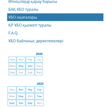
Өтініштерді қарау барысы
БАҚ ҰБО туралы
ҰБО оқиғалары
ҚР ҰБО қызметі туралы
F.A.Q.
ҰБО байланыс деректемелерi
2026
Қаң
Ақп
Нау
Сәу
Мам
Мау
Шіл
Там
Қыр
Қаз
Қар
Жел
2025
Қаң
Ақп
Нау
Сәу
Мам
Мау
Шіл
Там
Қыр
Қаз
Қар
Жел