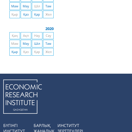
Мам
Мау
Шіл
Там
Қыр
Қаз
Қар
Жел
2020
Қаң
Ақп
Нау
Сәу
Мам
Мау
Шіл
Там
Қыр
Қаз
Қар
Жел
БҮГІНГІ
БАРЛЫҚ
ИНСТИТУТ
ИНСТИТУТ
ЖАҢАЛЫҚ
ЗЕРТТЕУЛЕРІ