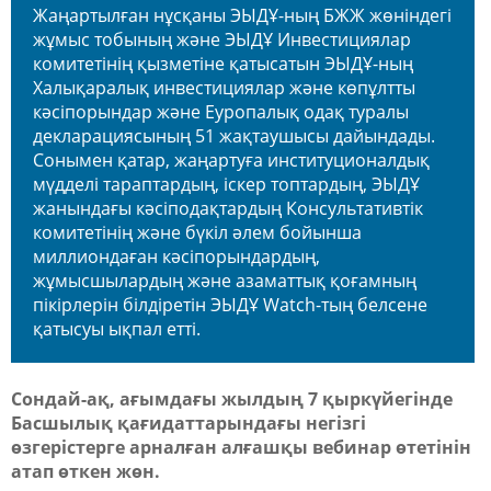
Жаңартылған нұсқаны ЭЫДҰ-ның БЖЖ жөніндегі
жұмыс тобының және ЭЫДҰ Инвестициялар
комитетінің қызметіне қатысатын ЭЫДҰ-ның
Халықаралық инвестициялар және көпұлтты
кәсіпорындар және Еуропалық одақ туралы
декларациясының 51 жақтаушысы дайындады.
Сонымен қатар, жаңартуға институционалдық
мүдделі тараптардың, іскер топтардың, ЭЫДҰ
жанындағы кәсіподақтардың Консультативтік
комитетінің және бүкіл әлем бойынша
миллиондаған кәсіпорындардың,
жұмысшылардың және азаматтық қоғамның
пікірлерін білдіретін ЭЫДҰ Watch-тың белсене
қатысуы ықпал етті.
Сондай-ақ, ағымдағы жылдың 7 қыркүйегінде
Басшылық қағидаттарындағы негізгі
өзгерістерге арналған алғашқы вебинар өтетінін
атап өткен жөн.