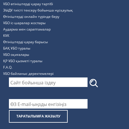
ҰБО өтініштерді қарау тәртібі
ЭЫДҰ тиісті тексеру бойынша нұсқаулық
Өтініштерді онлайн түрінде беру
ҰБО іс-шаралар жоспары
Аударма мен сараптамалар
КҰК
Өтініштерді қарау барысы
БАҚ ҰБО туралы
ҰБО оқиғалары
ҚР ҰБО қызметі туралы
F.A.Q.
ҰБО байланыс деректемелерi
ТАРАТЫЛЫМҒА ЖАЗЫЛУ