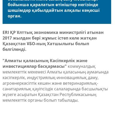
бойынша қаралатын өтініштер негізінде
шешімдер қабылдайтын алқалы кеңесші
орган.
ERI ҚР Ұлттық экономика министрлігі атынан
2017 жылдан бері жұмыс істеп келе жатқан
Қазақстан ҰБО-ның Хатшылығы болып
белгіленді.
"Алматы қаласының Кәсіпкерлік және
инвестициялар басқармасы"
коммуналдық
мемлекеттік мекемесі Алматы қаласының аумағында
кәсіпкерлік, индустриялық-инновациялық даму,
агроөнеркәсіптік кешен және ветеринариялық-
санитариялық қауіпсіздік салаларында басшылықты
жүзеге асыратын Қазақстан Республикасының
мемлекеттік органы болып табылады.