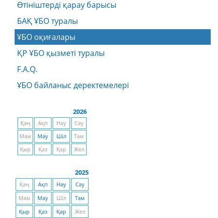
Өтініштерді қарау барысы
БАҚ ҰБО туралы
ҰБО оқиғалары
ҚР ҰБО қызметі туралы
F.A.Q.
ҰБО байланыс деректемелерi
2026
Қаң
Ақп
Нау
Сәу
Мам
Мау
Шіл
Там
Қыр
Қаз
Қар
Жел
2025
Қаң
Ақп
Нау
Сәу
Мам
Мау
Шіл
Там
Қыр
Қаз
Қар
Жел