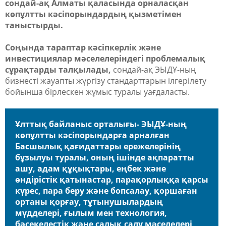
сондай-ақ Алматы қаласында орналасқан
көпұлтты кәсіпорындардың қызметімен
таныстырды.
Соңында тараптар кәсіпкерлік және
инвестициялар мәселелеріндегі проблемалық
сұрақтарды талқылады,
сондай-ақ ЭЫДҰ-ның
бизнесті жауапты жүргізу стандарттарын ілгерілету
бойынша бірлескен жұмыс туралы уағдаласты.
Ұлттық байланыс орталығы- ЭЫДҰ-ның
көпұлтты кәсіпорындарға арналған
Басшылық қағидаттары ережелерінің
бұзылуы туралы, оның ішінде ақпаратты
ашу, адам құқықтары, еңбек және
өндірістік қатынастар, парақорлыққа қарсы
күрес, пара беру және бопсалау, қоршаған
ортаны қорғау, тұтынушылардың
мүдделері, ғылым мен технология,
бәсекелестік және салық салу мәселелері