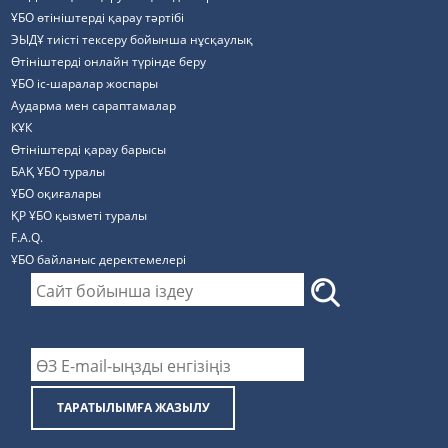
ҰБО өтініштерді қарау тәртібі
ЭЫДҰ тиісті тексеру бойынша нұсқаулық
Өтініштерді онлайн түрінде беру
ҰБО іс-шаралар жоспары
Аударма мен сараптамалар
КҰК
Өтініштерді қарау барысы
БАҚ ҰБО туралы
ҰБО оқиғалары
ҚР ҰБО қызметі туралы
F.A.Q.
ҰБО байланыс деректемелерi
ТАРАТЫЛЫМҒА ЖАЗЫЛУ