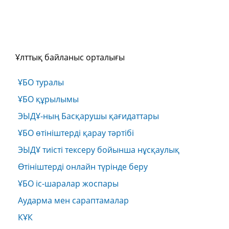
Ұлттық байланыс орталығы
ҰБО туралы
ҰБО құрылымы
ЭЫДҰ-ның Басқарушы қағидаттары
ҰБО өтініштерді қарау тәртібі
ЭЫДҰ тиісті тексеру бойынша нұсқаулық
Өтініштерді онлайн түрінде беру
ҰБО іс-шаралар жоспары
Аударма мен сараптамалар
КҰК