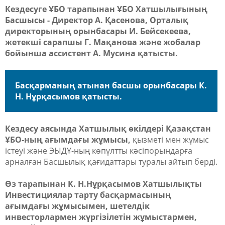
Кездесуге ҰБО тарапынан ҰБО Хатшылығының
Басшысы - Директор А. Қасенова, Орталық
директорының орынбасары И. Бейсекеева,
жетекші сарапшы Г. Мақанова және жобалар
бойынша ассистент А. Мусина қатысты.
Басқарманың атынан басшы орынбасары К.
Н. Нұрқасымов қатысты.
Кездесу аясында Хатшылық өкілдері Қазақстан
ҰБО-ның ағымдағы жұмысы,
қызметі мен жұмыс
істеуі және ЭЫДҰ-ның көпұлтты кәсіпорындарға
арналған Басшылық қағидаттары туралы айтып берді.
Өз тарапынан К. Н.Нұрқасымов Хатшылықты
Инвестициялар тарту басқармасының
ағымдағы жұмысымен, шетелдік
инвесторлармен жүргізілетін жұмыстармен,