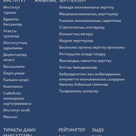
ИНСТИТУТ
ЖАҢАЛЫҚ
ЗЕРТТЕУЛЕРІ
Институт
Әлемдік экономиканы зерттеу
туралы
Макроэкономикалық зерттеулер
Бұрынғы
Ғылыми экономикалық сараптама
басшылар
Стратегиялық жоспарлау
Атақты
Климаттың өзгеруі
тұлғалар
Өңірлік зерттеулер
Институттың
Бәсекелес ортаны зерттеу орталығы
құрылымы
Реттеушілік әсерді талдау
Директорлар
кеңесі
Фискалдық саясатты зерттеу
Басшылығы
Ұлттық баяндамалар
Біздің ұжым
Қабылданатын заң жобаларының
әлеуметтік-экономикалық салдарын
Ғылыми кеңес
бағалау бойынша семинар
Комплаенс
Талдамалық шолулар
Cыбайлас
жемқорлық
картограммасы
Институт есебі
Мансап
ТҰРАҚТЫ ДАМУ
РЕЙТИНГТЕР
ЭЫДҰ
МАҚСАТТАРЫ