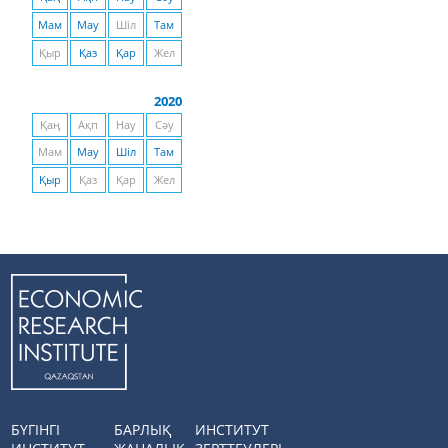
Мам
Мау
Шіл
Там
Қыр
Қаз
Қар
Жел
2020
Қаң
Ақп
Нау
Сәу
Мам
Мау
Шіл
Там
Қыр
Қаз
Қар
Жел
БҮГІНГІ
БАРЛЫҚ
ИНСТИТУТ