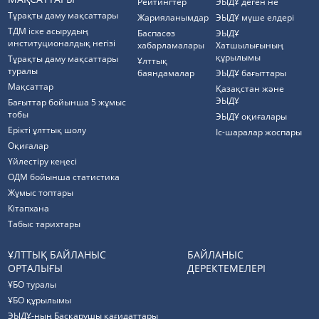
Рейтингтер
ЭЫДҰ деген не
Тұрақты даму мақсаттары
Жарияланымдар
ЭЫДҰ мүше елдері
ТДМ іске асырудың
Баспасөз
ЭЫДҰ
институционалдық негізі
хабарламалары
Хатшылығының
құрылымы
Тұрақты даму мақсаттары
Ұлттық
туралы
баяндамалар
ЭЫДҰ бағыттары
Мақсаттар
Қазақстан және
ЭЫДҰ
Бағыттар бойынша 5 жұмыс
тобы
ЭЫДҰ оқиғалары
Ерікті ұлттық шолу
Іс-шаралар жоспары
Оқиғалар
Үйлестіру кеңесі
ОДМ бойынша статистика
Жұмыс топтары
Кітапхана
Табыс тарихтары
ҰЛТТЫҚ БАЙЛАНЫС
БАЙЛАНЫС
ОРТАЛЫҒЫ
ДЕРЕКТЕМЕЛЕРІ
ҰБО туралы
ҰБО құрылымы
ЭЫДҰ-ның Басқарушы қағидаттары