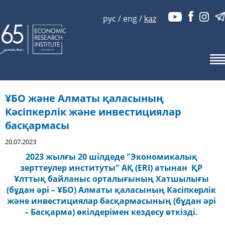
рус
/
eng
/
kaz
ҰБО және Алматы қаласының
Кәсіпкерлік және инвестициялар
басқармасы
20.07.2023
2023 жылғы 20 шілдеде "Экономикалық
зерттеулер институты" АҚ (ERI) атынан ҚР
Ұлттық байланыс орталығының Хатшылығы
(бұдан әрі – ҰБО) Алматы қаласының Кәсіпкерлік
және инвестициялар басқармасының (бұдан әрі
– Басқарма) өкілдерімен кездесу өткізді.