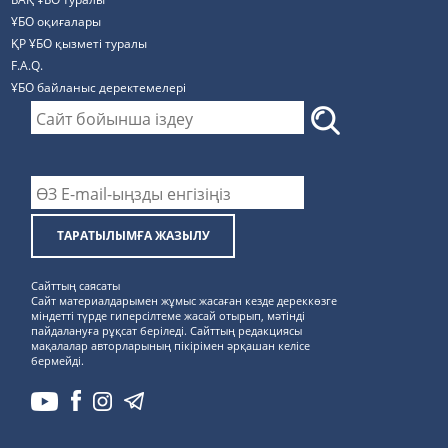
ҰБО оқиғалары
ҚР ҰБО қызметі туралы
F.A.Q.
ҰБО байланыс деректемелерi
ТАРАТЫЛЫМҒА ЖАЗЫЛУ
Сайттың саясаты
Сайт материалдарымен жұмыс жасаған кезде дереккөзге
міндетті түрде гиперсілтеме жасай отырып, мәтінді
пайдалануға рұқсат беріледі. Сайттың редакциясы
мақалалар авторларының пікірімен әрқашан келісе
бермейді.