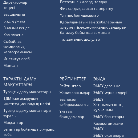
Реттеушілік әсерді талдау
Директорлар
кеңесі
Фискалдық саясатты зерттеу
Басшылығы
Ұлттық баяндамалар
Біздің ұжым
Қабылданатын заң жобаларының
әлеуметтік-экономикалық салдарын
Ғылыми кеңес
бағалау бойынша семинар
Комплаенс
Талдамалық шолулар
Cыбайлас
жемқорлық
картограммасы
Институт есебі
Мансап
ТҰРАҚТЫ ДАМУ
РЕЙТИНГТЕР
ЭЫДҰ
МАҚСАТТАРЫ
Рейтингтер
ЭЫДҰ деген не
Тұрақты даму мақсаттары
Жарияланымдар
ЭЫДҰ мүше елдері
ТДМ іске асырудың
Баспасөз
ЭЫДҰ
институционалдық негізі
хабарламалары
Хатшылығының
құрылымы
Тұрақты даму мақсаттары
Ұлттық
туралы
баяндамалар
ЭЫДҰ бағыттары
Мақсаттар
Қазақстан және
ЭЫДҰ
Бағыттар бойынша 5 жұмыс
тобы
ЭЫДҰ оқиғалары