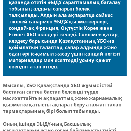
қазанда өтетін ЭЫДҰ сараптамалық бағалау
тобының алдағы сапарын бөлек
талқылады. Алдын ала ақпаратқа сәйкес
тікелей сапармен ЭЫДҰ қызметкерлері,
сондай-ақ Франция, Оңтүстік Корея және
Египет ҰБО өкілдері келеді. Сонымен қатар,
кездесу барысында Қазақстанның ҰБО-на
қойылатын талаптар, сапар алдында және
одан әрі іс-қимыл жасау үшін қандай негізгі
материалдар мен есептерді ұсыну қажет
екендігі атап өтілді.
Мысалы, ҰБО Қазақстанда ҰБО жұмыс істей
ба
стаған сәттен бастап белсенді түрде
насихаттайтын ақпараттық және жарнамалық
қызметке қатысты ақпарат беру аталған талап
тармақтарының бірі болып табылады.
Оның ішінде ЭЫДҰ-ның Басшылық
қағидаттарын және соған байланысты тиісті