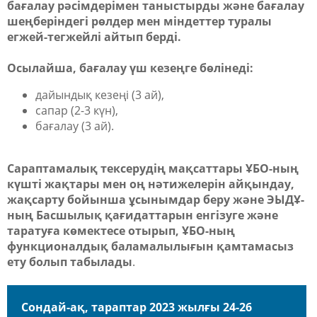
бағалау рәсімдерімен таныстырды және бағалау
шеңберіндегі рөлдер мен міндеттер туралы
егжей-тегжейлі айтып берді.
Осылайша, бағалау үш кезеңге бөлінеді:
дайындық кезеңі (3 ай),
сапар (2-3 күн),
бағалау (3 ай).
Сараптамалық тексерудің мақсаттары ҰБО-ның
күшті жақтары мен оң нәтижелерін айқындау,
жақсарту бойынша ұсынымдар беру және ЭЫДҰ-
ның Басшылық қағидаттарын енгізуге және
таратуға көмектесе отырып, ҰБО-ның
функционалдық баламалылығын қамтамасыз
ету болып табылады
.
Сондай-ақ, тараптар 2023 жылғы 24-26