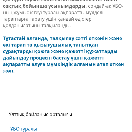
сақтық бойынша ұсынымдарды,
сондай-ақ ҰБО-
ның жұмыс істеуі туралы ақпаратты мүдделі
тараптарға тарату үшін қандай әдістер
қолданылатыны талқыланды.
Тұтастай алғанда, талқылау сәтті өткенін және
екі тарап та қызығушылық танытқан
сұрақтарды қоюға және қажетті құжаттарды
дайындау процесін бастау үшін қажетті
ақпаратты алуға мүмкіндік алғанын атап өткен
жөн.
Ұлттық байланыс орталығы
ҰБО туралы