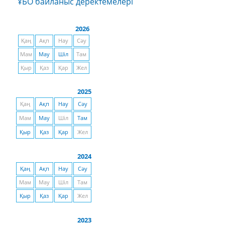
ҰБО байланыс деректемелерi
2026
Қаң
Ақп
Нау
Сәу
Мам
Мау
Шіл
Там
Қыр
Қаз
Қар
Жел
2025
Қаң
Ақп
Нау
Сәу
Мам
Мау
Шіл
Там
Қыр
Қаз
Қар
Жел
2024
Қаң
Ақп
Нау
Сәу
Мам
Мау
Шіл
Там
Қыр
Қаз
Қар
Жел
2023