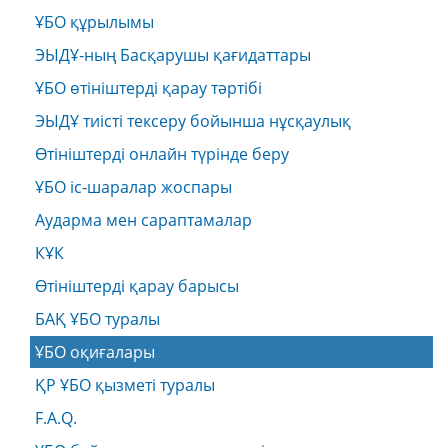
ҰБО құрылымы
ЭЫДҰ-ның Басқарушы қағидаттары
ҰБО өтініштерді қарау тәртібі
ЭЫДҰ тиісті тексеру бойынша нұсқаулық
Өтініштерді онлайн түрінде беру
ҰБО іс-шаралар жоспары
Аударма мен сараптамалар
КҰК
Өтініштерді қарау барысы
БАҚ ҰБО туралы
ҰБО оқиғалары
ҚР ҰБО қызметі туралы
F.A.Q.