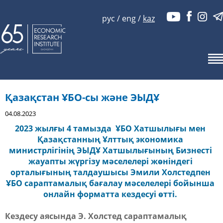
рус
/
eng
/
kaz
Қазақстан ҰБО-сы және ЭЫДҰ
04.08.2023
2023 жылғы 4 тамызда ҰБО Хатшылығы мен
Қазақстанның Ұлттық экономика
министрлігінің ЭЫДҰ Хатшылығының Бизнесті
жауапты жүргізу мәселелері жөніндегі
орталығының талдаушысы Эмили Холстедпен
ҰБО сараптамалық бағалау мәселелері бойынша
онлайн форматта кездесуі өтті.
Кездесу аясында Э. Холстед сараптамалық