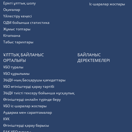
Ерікті ұлттық шолу
Іс-шаралар жоспары
Оқиғалар
Үйлестіру кеңесі
ОДМ бойынша статистика
Жұмыс топтары
Кітапхана
Табыс тарихтары
ҰЛТТЫҚ БАЙЛАНЫС
БАЙЛАНЫС
ОРТАЛЫҒЫ
ДЕРЕКТЕМЕЛЕРІ
ҰБО туралы
ҰБО құрылымы
ЭЫДҰ-ның Басқарушы қағидаттары
ҰБО өтініштерді қарау тәртібі
ЭЫДҰ тиісті тексеру бойынша нұсқаулық
Өтініштерді онлайн түрінде беру
ҰБО іс-шаралар жоспары
Аударма мен сараптамалар
КҰК
Өтініштерді қарау барысы
БАҚ ҰБО туралы