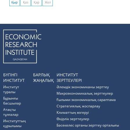
Қыр
Қаз
Қар
Жел
БҮГІНГІ
БАРЛЫҚ
ИНСТИТУТ
ИНСТИТУТ
ЖАҢАЛЫҚ
ЗЕРТТЕУЛЕРІ
Институт
Әлемдік экономиканы зерттеу
туралы
Макроэкономикалық зерттеулер
Бұрынғы
Ғылыми экономикалық сараптама
басшылар
Стратегиялық жоспарлау
Атақты
Климаттың өзгеруі
тұлғалар
Өңірлік зерттеулер
Институттың
Бәсекелес ортаны зерттеу орталығы
құрылымы