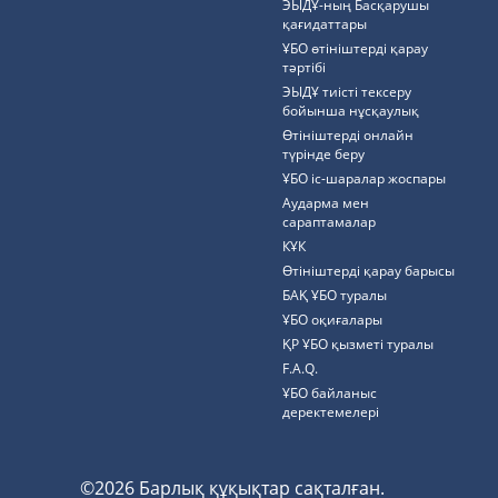
ЭЫДҰ-ның Басқарушы
қағидаттары
ҰБО өтініштерді қарау
тәртібі
ЭЫДҰ тиісті тексеру
бойынша нұсқаулық
Өтініштерді онлайн
түрінде беру
ҰБО іс-шаралар жоспары
Аударма мен
сараптамалар
КҰК
Өтініштерді қарау барысы
БАҚ ҰБО туралы
ҰБО оқиғалары
ҚР ҰБО қызметі туралы
F.A.Q.
ҰБО байланыс
деректемелерi
©2026 Барлық құқықтар сақталған.