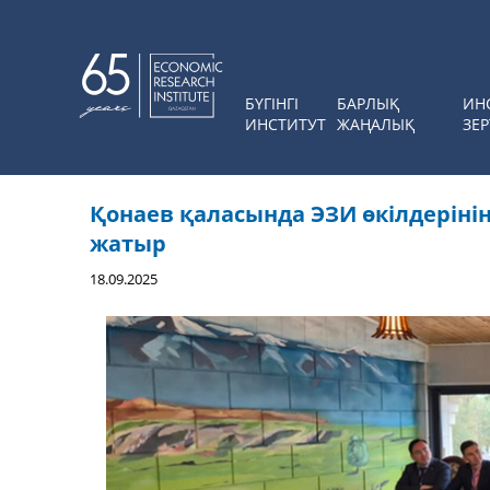
БҮГІНГІ
БАРЛЫҚ
ИН
ИНСТИТУТ
ЖАҢАЛЫҚ
ЗЕР
Қонаев қаласында ЭЗИ өкілдерін
жатыр
18.09.2025