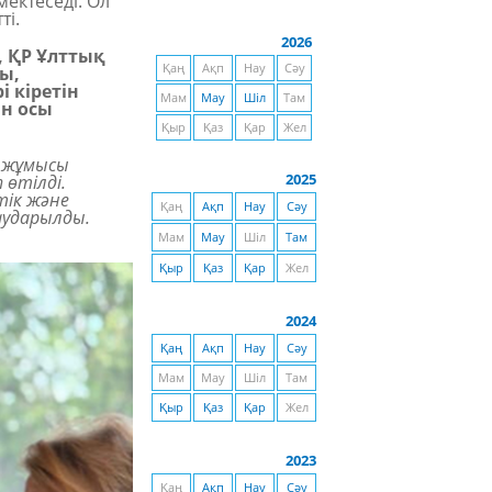
ектеседі. Ол
ті.
2026
, ҚР Ұлттық
Қаң
Ақп
Нау
Сәу
ы,
 кіретін
Мам
Мау
Шіл
Там
ін осы
Қыр
Қаз
Қар
Жел
 жұмысы
2025
өтілді.
тік және
Қаң
Ақп
Нау
Сәу
аударылды.
Мам
Мау
Шіл
Там
Қыр
Қаз
Қар
Жел
2024
Қаң
Ақп
Нау
Сәу
Мам
Мау
Шіл
Там
Қыр
Қаз
Қар
Жел
2023
Қаң
Ақп
Нау
Сәу