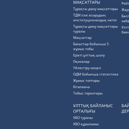
МАҚСАТТАРЫ
Рей
Тұрақты даму мақсаттары
Жар
ТДМ іске асырудың
Бас
институционалдық негізі
хаб
Тұрақты даму мақсаттары
Ұлт
туралы
бая
Мақсаттар
Бағыттар бойынша 5
жұмыс тобы
Ерікті ұлттық шолу
Оқиғалар
Үйлестіру кеңесі
ОДМ бойынша статистика
Жұмыс топтары
Кітапхана
Табыс тарихтары
ҰЛТТЫҚ БАЙЛАНЫС
БА
ОРТАЛЫҒЫ
ДЕР
ҰБО туралы
ҰБО құрылымы