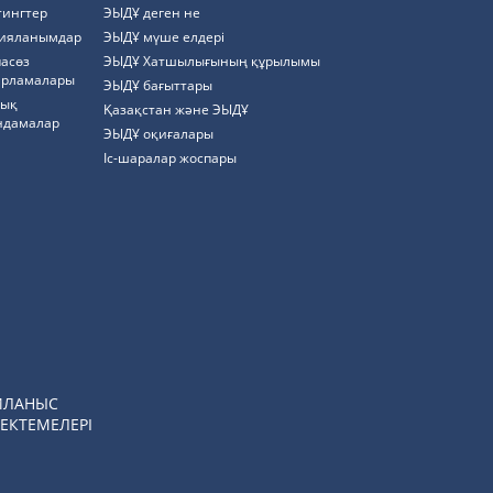
тингтер
ЭЫДҰ деген не
ияланымдар
ЭЫДҰ мүше елдері
пасөз
ЭЫДҰ Хатшылығының құрылымы
арламалары
ЭЫДҰ бағыттары
тық
Қазақстан және ЭЫДҰ
ндамалар
ЭЫДҰ оқиғалары
Іс-шаралар жоспары
ЙЛАНЫС
ЕКТЕМЕЛЕРІ