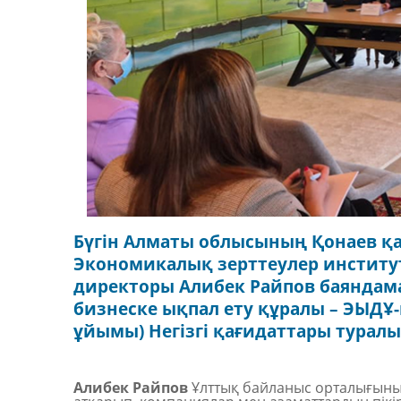
Бүгін Алматы облысының Қонаев қа
Экономикалық зерттеулер институ
директоры Алибек Райпов баяндам
бизнеске ықпал ету құралы – ЭЫД
ұйымы) Негізгі қағидаттары туралы
А
либек
Райпов
Ұлттық байланыс орталығыны