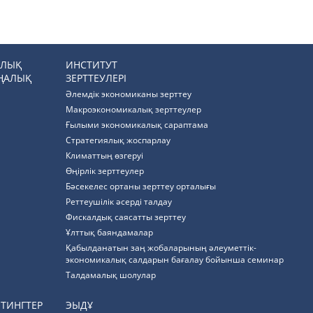
РЛЫҚ
ИНСТИТУТ
ҢАЛЫҚ
ЗЕРТТЕУЛЕРІ
Әлемдік экономиканы зерттеу
Макроэкономикалық зерттеулер
Ғылыми экономикалық сараптама
Стратегиялық жоспарлау
Климаттың өзгеруі
Өңірлік зерттеулер
Бәсекелес ортаны зерттеу орталығы
Реттеушілік әсерді талдау
Фискалдық саясатты зерттеу
Ұлттық баяндамалар
Қабылданатын заң жобаларының әлеуметтік-
экономикалық салдарын бағалау бойынша семинар
Талдамалық шолулар
ЙТИНГТЕР
ЭЫДҰ