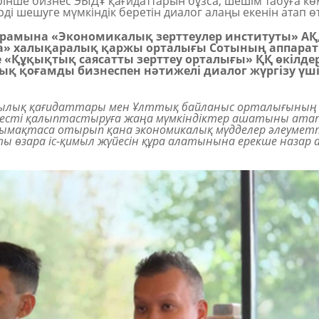
рінше бизнес ЭЫДҰ қағидаттарын бұзса, шешім табуға көм
і шешуге мүмкіндік беретін диалог алаңы екенін атап өт
құрамына «Экономикалық зерттеулер институты» АҚ
ана» халықаралық қаржы орталығы Сотының аппарат
«Құқықтық саясатты зерттеу орталығы» ҚҚ өкілдері
ттық қоғамды бизнеспен
нәтижелі
диалог жүргізу үш
шылық қағидаттары мен Ұлттық байланыс орталығының
несті қалыптастыруға жаңа мүмкіндіктер ашатыны атап 
тымақтас
а отырып қана
экономикалық мүдделер әлеумет
өзара іс-қимыл жүйесін құра алатынына ерекше назар 