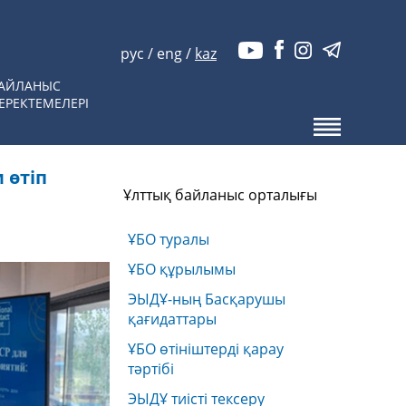
рус
/
eng
/
kaz
АЙЛАНЫС
ЕРЕКТЕМЕЛЕРІ
 өтіп
Ұлттық байланыс орталығы
ҰБО туралы
ҰБО құрылымы
ЭЫДҰ-ның Басқарушы
қағидаттары
ҰБО өтініштерді қарау
тәртібі
ЭЫДҰ тиісті тексеру