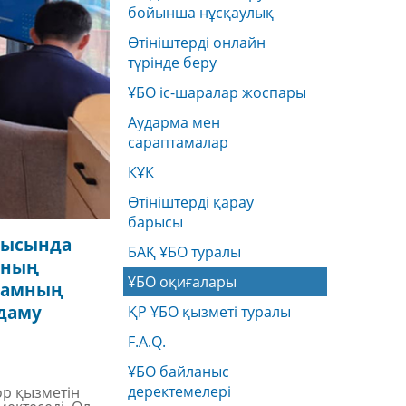
бойынша нұсқаулық
Өтініштерді онлайн
түрінде беру
ҰБО іс-шаралар жоспары
Аударма мен
сараптамалар
КҰК
Өтініштерді қарау
барысы
рысында
БАҚ ҰБО туралы
ының
ҰБО оқиғалары
оғамның
даму
ҚР ҰБО қызметі туралы
F.A.Q.
ҰБО байланыс
деректемелерi
ор қызметін