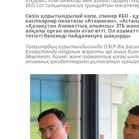
атқарып, компаниялар мен азаматтар
дың
пікі
ҰБО сот талқылауынсыз туындайтын мәселелерд
Сөзін қорытындылай келе, спикер ҰБО - 
кәсіпкерлер палатасы «Атамекен», «Аст
«Қазақстан Азаматтық альянсы» ЗТБ және 
алқалы орган екенін атап өтті. Ол азама
тетікті белсенді пайдалануға шақырды.
Талқылаудың қорытындысында ОЭСР-дің Бас
Қазақстанда неғұрлым жауапты әрі ашық биз
Мемлекет, бизнес және азаматтық қоғам ын
этикалық қағидаттармен ұштасатын орнықты 