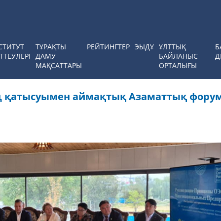
СТИТУТ
ТҰРАҚТЫ
РЕЙТИНГТЕР
ЭЫДҰ
ҰЛТТЫҚ
Б
ТТЕУЛЕРІ
ДАМУ
БАЙЛАНЫС
Д
МАҚСАТТАРЫ
ОРТАЛЫҒЫ
ің қатысуымен аймақтық Азаматтық форум