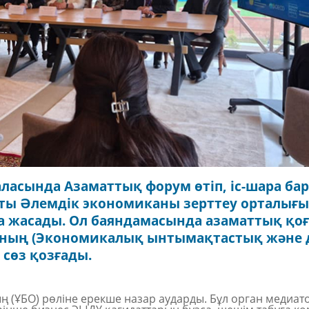
ласында Азаматтық форум өтіп, іс-шара ба
ты Әлемдік экономиканы зерттеу орталығ
а жасады. Ол баяндамасында азаматтық қ
Ұ-ның (Экономикалық ынтымақтастық және 
 сөз қозғады.
ң (ҰБО)
рөліне ерекше назар аударды. Бұл орган медиат