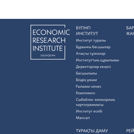
БҮГІНГІ
БА
ИНСТИТУТ
ЖА
Институт туралы
Бұрынғы басшылар
Атақты тұлғалар
Институттың құрылымы
Директорлар кеңесі
Басшылығы
Біздің ұжым
Ғылыми кеңес
Комплаенс
Cыбайлас жемқорлық
картограммасы
Институт есебі
Мансап
ТҰРАҚТЫ ДАМУ
РЕ