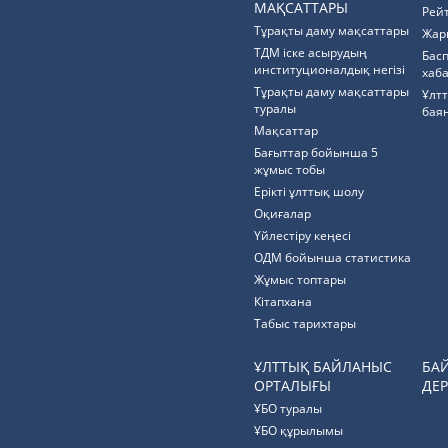
МАҚСАТТАРЫ
Рей
Тұрақты даму мақсаттары
Жар
ТДМ іске асырудың
Бас
институционалдық негізі
хаб
Тұрақты даму мақсаттары
Ұлт
туралы
бая
Мақсаттар
Бағыттар бойынша 5
жұмыс тобы
Ерікті ұлттық шолу
Оқиғалар
Үйлестіру кеңесі
ОДМ бойынша статистика
Жұмыс топтары
Кітапхана
Табыс тарихтары
ҰЛТТЫҚ БАЙЛАНЫС
БА
ОРТАЛЫҒЫ
ДЕР
ҰБО туралы
ҰБО құрылымы