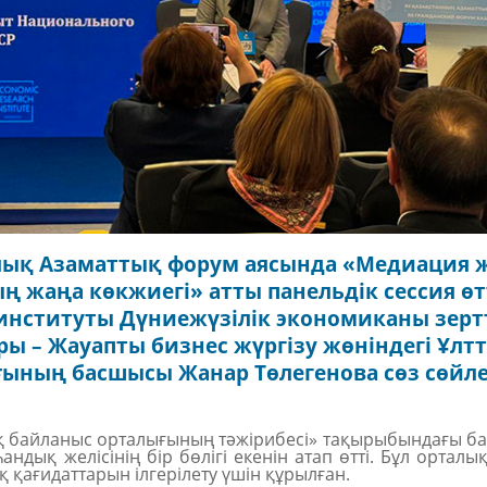
алық Азаматтық форум аясында «Медиация 
 жаңа көкжиегі» атты панельдік сессия өтті
институты Дүниежүзілік экономиканы зерт
 – Жауапты бизнес жүргізу жөніндегі Ұлт
ының басшысы Жанар Төлегенова сөз сөйле
ық байланыс орталығының тәжірибесі» тақырыбындағы б
дық желісінің бір бөлігі екенін атап өтті. Бұл орталы
қ қағидаттарын
ілгерілету үшін құрылған.