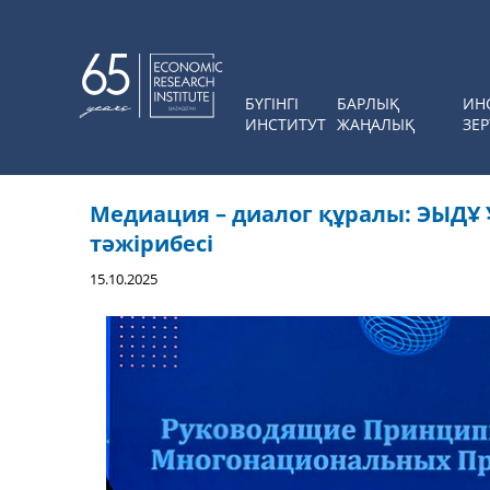
БҮГІНГІ
БАРЛЫҚ
ИН
ИНСТИТУТ
ЖАҢАЛЫҚ
ЗЕР
Медиация – диалог құралы: ЭЫДҰ
тәжірибесі
15.10.2025