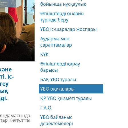
бойынша нұсқаулық
Өтініштерді онлайн
түрінде беру
ҰБО іс-шаралар жоспары
Аударма мен
сараптамалар
КҰК
Өтініштерді қарау
және
барысы
. Іс-
БАҚ ҰБО туралы
теу
ҰБО оқиғалары
тық
ді.
ҚР ҰБО қызметі туралы
F.A.Q.
аяндамасында
ҰБО байланыс
қтар
Көпұлтты
деректемелерi