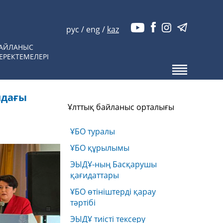
рус
/
eng
/
kaz
АЙЛАНЫС
ЕРЕКТЕМЕЛЕРІ
ндағы
Ұлттық байланыс орталығы
ҰБО туралы
ҰБО құрылымы
ЭЫДҰ-ның Басқарушы
қағидаттары
ҰБО өтініштерді қарау
тәртібі
ЭЫДҰ тиісті тексеру