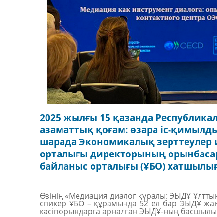
2025 жылғы 15 қазанда Республик
азаматтық қоғам: өзара іс-қимылдың
шарада Экономикалық зерттеулер 
орталығы директорының орынбасары
байланыс орталығы (ҰБО) хатшылығ
Өзінің «Медиация диалог құралы: ЭЫДҰ Ұлтт
спикер ҰБО – құрамында 52 ел бар ЭЫДҰ жаһан
кәсіпорындарға арналған ЭЫДҰ-ның басшылы