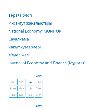
Төраға блогі
Институт жаңалықтары
National Economy: MONITOR
Сауалнама
Уақыт куәгерлері
Жедел желі
Journal of Economy and Finance (Мұрағат)
2025
Қаң
Ақп
Нау
Сәу
Мам
Мау
Шіл
Там
Қыр
Қаз
Қар
Жел
2024