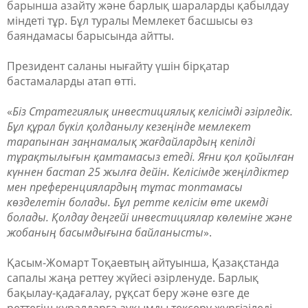
барынша азайту және барлық шараларды қабылдау
міндеті тұр. Бұл туралы Мемлекет басшысы өз
баяндамасы барысында айтты.
Президент саланы нығайту үшін бірқатар
бастамаларды атап өтті.
«
Біз Стратегиялық инвестициялық келісімді әзірледік.
Бұл құрал бүкіл қолданылу кезеңінде мемлекет
тарапынан заңнамалық жағдайлардың кепілді
тұрақтылығын қамтамасыз етеді. Яғни қол қойылған
күннен бастап 25 жылға дейін. Келісімде жеңілдіктер
мен преференциялардың тұтас топтамасы
көзделетін болады. Бұл ретте келісім өте икемді
болады. Қолдау деңгейі инвестициялар көлеміне және
жобаның басымдығына байланысты
».
Қасым-Жомарт Тоқаевтың айтуынша, Қазақстанда
сапалы жаңа реттеу жүйесі әзірленуде. Барлық
бақылау-қадағалау, рұқсат беру және өзге де