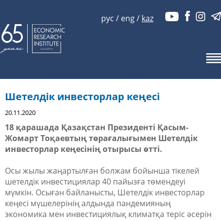
рус
/
eng
/
kaz
Шетелдік инвесторлар кеңесі
20.11.2020
18 қарашада Қазақстан Президенті Қасым-
Жомарт Тоқаевтың төрағалығымен Шетелдік
инвесторлар кеңесінің отырысы өтті.
Осы жылы жаңартылған болжам бойынша тікелей
шетелдік инвестициялар 40 пайызға төмендеуі
мүмкін. Осыған байланысты, Шетелдік инвесторлар
кеңесі мүшелерінің алдында пандемияның
экономика мен инвестициялық климатқа теріс әсерін