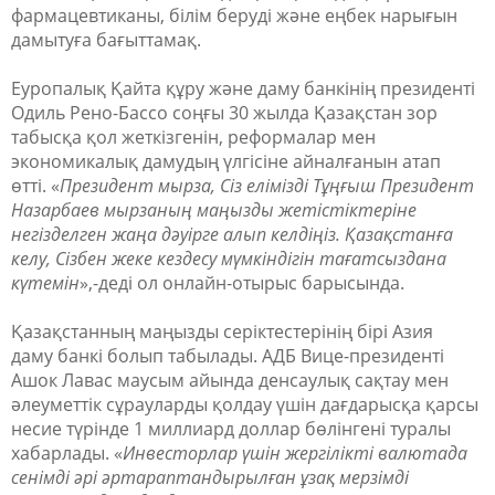
фармацевтиканы, білім беруді және еңбек нарығын
дамытуға бағыттамақ.
Еуропалық Қайта құру және даму банкінің президенті
Одиль Рено-Бассо соңғы 30 жылда Қазақстан зор
табысқа қол жеткізгенін, реформалар мен
экономикалық дамудың үлгісіне айналғанын атап
өтті. «
Президент мырза, Сіз елімізді Тұңғыш Президент
Назарбаев мырзаның маңызды жетістіктеріне
негізделген жаңа дәуірге алып келдіңіз. Қазақстанға
келу, Сізбен жеке кездесу мүмкіндігін тағатсыздана
күтемін
»,-деді ол онлайн-отырыс барысында.
Қазақстанның маңызды серіктестерінің бірі Азия
даму банкі болып табылады. АДБ Вице-президенті
Ашок Лавас маусым айында денсаулық сақтау мен
әлеуметтік сұрауларды қолдау үшін дағдарысқа қарсы
несие түрінде 1 миллиард доллар бөлінгені туралы
хабарлады. «
Инвесторлар үшін жергілікті валютада
сенімді әрі әртараптандырылған ұзақ мерзімді