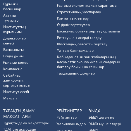
Бұрынғы
Ғылыми экономикалық сараптама
басшылар
Стратегиялық жоспарлау
Атақты
Климаттың өзгеруі
тұлғалар
Өңірлік зерттеулер
Институттың
Бәсекелес ортаны зерттеу орталығы
құрылымы
Реттеушілік әсерді талдау
Директорлар
кеңесі
Фискалдық саясатты зерттеу
Басшылығы
Ұлттық баяндамалар
Біздің ұжым
Қабылданатын заң жобаларының
әлеуметтік-экономикалық салдарын
Ғылыми кеңес
бағалау бойынша семинар
Комплаенс
Талдамалық шолулар
Cыбайлас
жемқорлық
картограммасы
Институт есебі
Мансап
ТҰРАҚТЫ ДАМУ
РЕЙТИНГТЕР
ЭЫДҰ
МАҚСАТТАРЫ
Рейтингтер
ЭЫДҰ деген не
Тұрақты даму мақсаттары
Жарияланымдар
ЭЫДҰ мүше елдері
ТДМ іске асырудың
Баспасөз
ЭЫДҰ