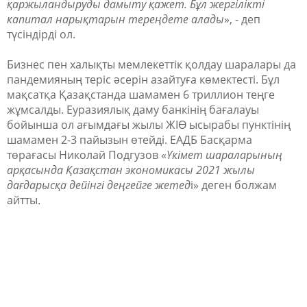
қаржыландыруды дамыту қажет. Бұл жергілікті
капитал нарықтарын тереңдете алады
», - деп
түсіндірді ол.
Бизнес пен халықты мемлекеттік қолдау шаралары да
пандемияның теріс әсерін азайтуға көмектесті. Бұл
мақсатқа Қазақстанда шамамен 6 триллион теңге
жұмсалды. Еуразиялық даму банкінің бағалауы
бойынша ол ағымдағы жылы ЖІӨ ысырабы пунктінің
шамамен 2-3 пайызын өтейді. ЕАДБ Басқарма
төрағасы Николай Подгузов «
Үкімет шараларының
арқасында Қазақстан экономикасы 2021 жылы
дағдарысқа дейінгі деңгейге жетед
і» деген болжам
айтты.