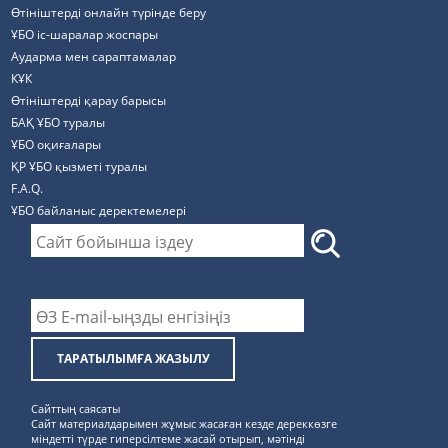
Өтініштерді онлайн түрінде беру
ҰБО іс-шаралар жоспары
Аударма мен сараптамалар
КҰК
Өтініштерді қарау барысы
БАҚ ҰБО туралы
ҰБО оқиғалары
ҚР ҰБО қызметі туралы
F.A.Q.
ҰБО байланыс деректемелерi
ТАРАТЫЛЫМҒА ЖАЗЫЛУ
Сайттың саясаты
Сайт материалдарымен жұмыс жасаған кезде дереккөзге
міндетті түрде гиперсілтеме жасай отырып, мәтінді