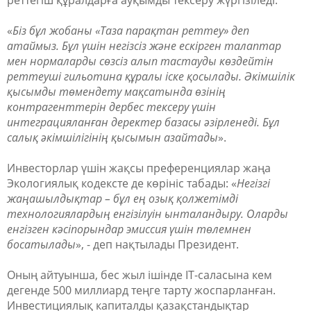
реттегіш құралдарға ауқымды тексеру жүргізіледі.
«
Біз бұл жобаны «Таза парақтан реттеу» деп
атаймыз. Бұл үшін негізсіз және ескірген талаптар
мен нормаларды сөзсіз алып тастауды көздейтін
реттеуші гильотина құралы іске қосылады. Әкімшілік
қысымды төмендету мақсатында өзінің
контрагенттерін дербес тексеру үшін
интеграцияланған деректер базасы әзірленеді. Бұл
салық әкімшілігінің қысымын азайтады
».
Инвесторлар үшін жақсы преференциялар жаңа
Экологиялық кодексте де көрініс табады: «
Негізгі
жаңашылдықтар – бұл ең озық қолжетімді
технологиялардың енгізілуін ынталандыру. Оларды
енгізген кәсіпорындар эмиссия үшін төлемнен
босатылады
», - деп нақтылады Президент.
Оның айтуынша, бес жыл ішінде IТ-саласына кем
дегенде 500 миллиард теңге тарту жоспарланған.
Инвестициялық капиталды қазақстандықтар