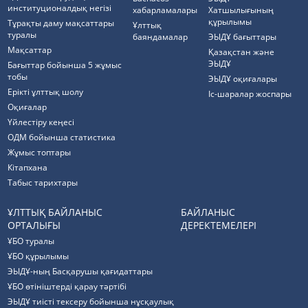
институционалдық негізі
хабарламалары
Хатшылығының
құрылымы
Тұрақты даму мақсаттары
Ұлттық
туралы
баяндамалар
ЭЫДҰ бағыттары
Мақсаттар
Қазақстан және
ЭЫДҰ
Бағыттар бойынша 5 жұмыс
тобы
ЭЫДҰ оқиғалары
Ерікті ұлттық шолу
Іс-шаралар жоспары
Оқиғалар
Үйлестіру кеңесі
ОДМ бойынша статистика
Жұмыс топтары
Кітапхана
Табыс тарихтары
ҰЛТТЫҚ БАЙЛАНЫС
БАЙЛАНЫС
ОРТАЛЫҒЫ
ДЕРЕКТЕМЕЛЕРІ
ҰБО туралы
ҰБО құрылымы
ЭЫДҰ-ның Басқарушы қағидаттары
ҰБО өтініштерді қарау тәртібі
ЭЫДҰ тиісті тексеру бойынша нұсқаулық