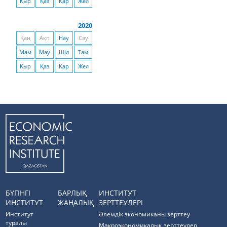
Қыр
Қаз
Қар
Жел
2020
Қаң
Ақп
Нау
Сәу
Мам
Мау
Шіл
Там
Қыр
Қаз
Қар
Жел
БҮГІНГІ
БАРЛЫҚ
ИНСТИТУТ
ИНСТИТУТ
ЖАҢАЛЫҚ
ЗЕРТТЕУЛЕРІ
Институт
Әлемдік экономиканы зерттеу
туралы
Макроэкономикалық зерттеулер