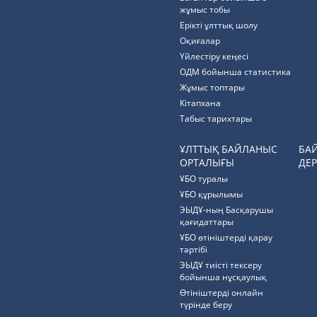
жұмыс тобы
Ерікті ұлттық шолу
Оқиғалар
Үйлестіру кеңесі
ОДМ бойынша статистика
Жұмыс топтары
Кітапхана
Табыс тарихтары
ҰЛТТЫҚ БАЙЛАНЫС
БА
ОРТАЛЫҒЫ
ДЕР
ҰБО туралы
ҰБО құрылымы
ЭЫДҰ-ның Басқарушы
қағидаттары
ҰБО өтініштерді қарау
тәртібі
ЭЫДҰ тиісті тексеру
бойынша нұсқаулық
Өтініштерді онлайн
түрінде беру