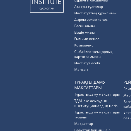
Бұрынғы басшылар
Атақты тұлғалар
Институттың құрылымы
Директорлар кеңесі
Басшылығы
Біздің ұжым
Ғылыми кеңес
Комплаенс
Cыбайлас жемқорлық
картограммасы
Институт есебі
Мансап
ТҰРАҚТЫ ДАМУ
РЕ
МАҚСАТТАРЫ
Рей
Тұрақты даму мақсаттары
Жар
ТДМ іске асырудың
Бас
институционалдық негізі
хаб
Тұрақты даму мақсаттары
Ұлт
туралы
бая
Мақсаттар
Бағыттар бойынша 5