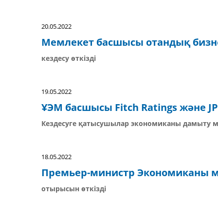
20.05.2022
Мемлекет басшысы отандық бизне
кездесу өткізді
19.05.2022
ҰЭМ басшысы Fitch Ratings және JP
Кездесуге қатысушылар экономиканы дамыту м
18.05.2022
Премьер-министр Экономиканы м
отырысын өткізді