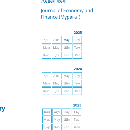
Жедел желі
Journal of Economy and
Finance (Мұрағат)
2025
Қаң
Ақп
Нау
Сәу
Мам
Мау
Шіл
Там
Қыр
Қаз
Қар
Жел
2024
Қаң
Ақп
Нау
Сәу
Мам
Мау
Шіл
Там
Қыр
Қаз
Қар
Жел
2023
ту
Қаң
Ақп
Нау
Сәу
Мам
Мау
Шіл
Там
Қыр
Қаз
Қар
Жел