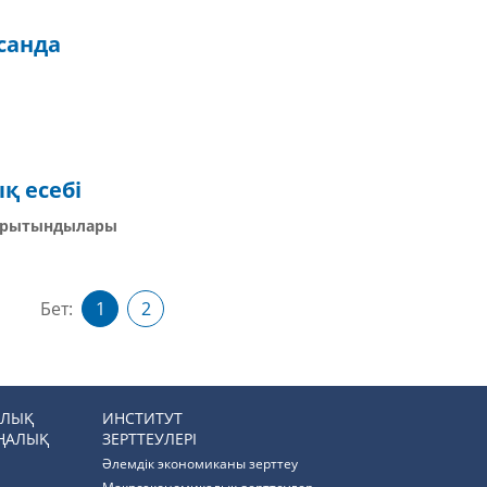
санда
қ есебі
қорытындылары
Бет:
1
2
РЛЫҚ
ИНСТИТУТ
ҢАЛЫҚ
ЗЕРТТЕУЛЕРІ
Әлемдік экономиканы зерттеу