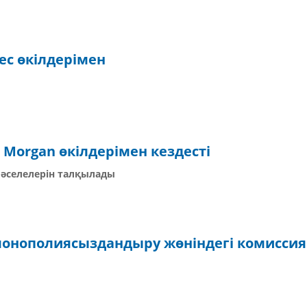
с өкілдерімен
 Morgan өкілдерімен кездесті
әселелерін талқылады
онополиясыздандыру жөніндегі комисси