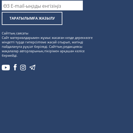
ТАРАТЫЛЫМҒА ЖАЗЫЛУ
Сайттың саясаты
Сайт материалдарымен жұмыс жасаған кезде дереккөзге
міндетті түрде гиперсілтеме жасай отырып, мәтінді
пайдалануға рұқсат беріледі. Сайттың редакциясы
мақалалар авторларының пікірімен әрқашан келісе
бермейді.