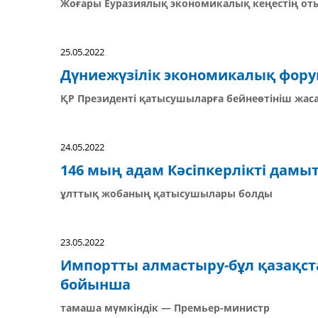
Жоғары Еуразиялық экономикалық кеңестің о
25.05.2022
Дүниежүзілік экономикалық фор
ҚР Президенті қатысушыларға бейнеөтініш жас
24.05.2022
146 мың адам Кәсіпкерлікті дамыт
ұлттық жобаның қатысушылары болды
23.05.2022
Импортты алмастыру-бұл қазақста
бойынша
тамаша мүмкіндік — Премьер-министр