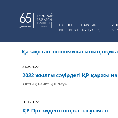
БҮГІНГІ
БАРЛЫҚ
ИН
ИНСТИТУТ
ЖАҢАЛЫҚ
ЗЕР
Қазақстан экономикасының оқиғ
31.05.2022
2022 жылғы сәуірдегі ҚР қаржы н
Ұлттық Банктің шолуы
30.05.2022
ҚР Президентінің қатысуымен