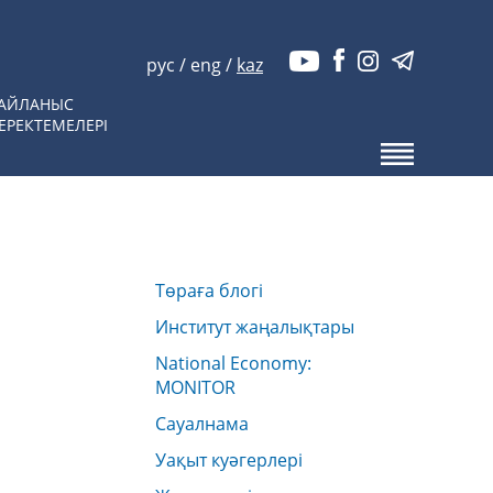
рус
/
eng
/
kaz
АЙЛАНЫС
ЕРЕКТЕМЕЛЕРІ
Төраға блогі
Институт жаңалықтары
National Economy:
MONITOR
Сауалнама
Уақыт куәгерлері