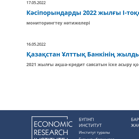
17.05.2022
Кәсіпорындарды 2022 жылғы I-тоқ
мониторингтеу нәтижелері
16.05.2022
Қазақстан Ұлттық Банкінің жылды
2021 жылғы ақша-кредит саясатын іске асыру 
БҮГІНГІ
БА
ИНСТИТУТ
ЖА
Институт туралы