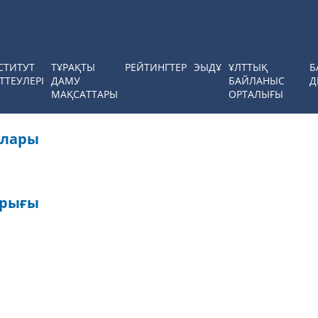
СТИТУТ
ТҰРАҚТЫ
РЕЙТИНГТЕР
ЭЫДҰ
ҰЛТТЫҚ
Б
ТТЕУЛЕРІ
ДАМУ
БАЙЛАНЫС
Д
МАҚСАТТАРЫ
ОРТАЛЫҒЫ
алары
арығы