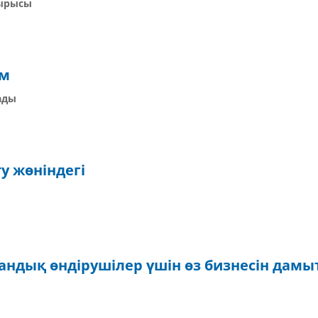
тырысы
ум
ады
у жөніндегі
ндық өндірушілер үшін өз бизнесін дамы