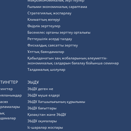
Макроэкономикалық зерттеулер
Ғылыми экономикалық сараптама
Стратегиялық жоспарлау
Климаттың өзгеруі
Өңірлік зерттеулер
Бәсекелес ортаны зерттеу орталығы
Реттеушілік әсерді талдау
Фискалдық саясатты зерттеу
Ұлттық баяндамалар
Қабылданатын заң жобаларының әлеуметтік-
экономикалық салдарын бағалау бойынша семинар
Талдамалық шолулар
ЙТИНГТЕР
ЭЫДҰ
тингтер
ЭЫДҰ деген не
ияланымдар
ЭЫДҰ мүше елдері
пасөз
ЭЫДҰ Хатшылығының құрылымы
арламалары
ЭЫДҰ бағыттары
тық
Қазақстан және ЭЫДҰ
ндамалар
ЭЫДҰ оқиғалары
Іс-шаралар жоспары