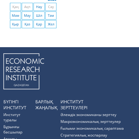
Қаң
Ақп
Нау
Сәу
Мам
Мау
Шіл
Там
Қыр
Қаз
Қар
Жел
БҮГІНГІ
БАРЛЫҚ
ИНСТИТУТ
ИНСТИТУТ
ЖАҢАЛЫҚ
ЗЕРТТЕУЛЕРІ
Институт
Әлемдік экономиканы зерттеу
туралы
Макроэкономикалық зерттеулер
Бұрынғы
Ғылыми экономикалық сараптама
басшылар
Стратегиялық жоспарлау
Атақты