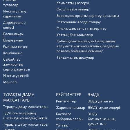
Климаттың өзгеруі
тұлғалар
Өңірлік зерттеулер
Институттың
Бәсекелес ортаны зерттеу орталығы
құрылымы
Реттеушілік әсерді талдау
Директорлар
кеңесі
Фискалдық саясатты зерттеу
Басшылығы
Ұлттық баяндамалар
Біздің ұжым
Қабылданатын заң жобаларының
әлеуметтік-экономикалық салдарын
Ғылыми кеңес
бағалау бойынша семинар
Комплаенс
Талдамалық шолулар
Cыбайлас
жемқорлық
картограммасы
Институт есебі
Мансап
ТҰРАҚТЫ ДАМУ
РЕЙТИНГТЕР
ЭЫДҰ
МАҚСАТТАРЫ
Рейтингтер
ЭЫДҰ деген не
Тұрақты даму мақсаттары
Жарияланымдар
ЭЫДҰ мүше елдері
ТДМ іске асырудың
Баспасөз
ЭЫДҰ
институционалдық негізі
хабарламалары
Хатшылығының
құрылымы
Тұрақты даму мақсаттары
Ұлттық
туралы