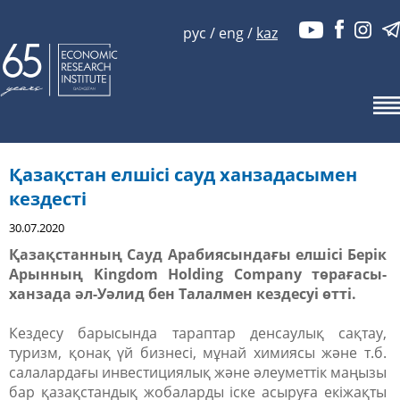
рус
/
eng
/
kaz
Қазақстан елшісі сауд ханзадасымен
кездесті
30.07.2020
Қазақстанның Сауд Арабиясындағы елшісі Берік
Арынның Kingdom Holding Company төрағасы-
ханзада әл-Уәлид бен Талалмен кездесуі өтті.
Кездесу барысында тараптар денсаулық сақтау,
туризм, қонақ үй бизнесі, мұнай химиясы және т.б.
салалардағы инвестициялық және әлеуметтік маңызы
бар қазақстандық жобаларды іске асыруға екіжақты