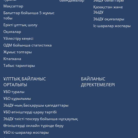
баяндамалар
ЭЫДҰ бағыттары
Мақсаттар
Қазақстан және
ЭЫДҰ
Бағыттар бойынша 5 жұмыс
тобы
ЭЫДҰ оқиғалары
Ерікті ұлттық шолу
Іс-шаралар жоспары
Оқиғалар
Үйлестіру кеңесі
ОДМ бойынша статистика
Жұмыс топтары
Кітапхана
Табыс тарихтары
ҰЛТТЫҚ БАЙЛАНЫС
БАЙЛАНЫС
ОРТАЛЫҒЫ
ДЕРЕКТЕМЕЛЕРІ
ҰБО туралы
ҰБО құрылымы
ЭЫДҰ-ның Басқарушы қағидаттары
ҰБО өтініштерді қарау тәртібі
ЭЫДҰ тиісті тексеру бойынша нұсқаулық
Өтініштерді онлайн түрінде беру
ҰБО іс-шаралар жоспары