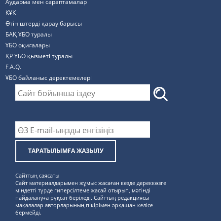
Аударма мен сараптамалар
КҰК
Өтініштерді қарау барысы
БАҚ ҰБО туралы
ҰБО оқиғалары
ҚР ҰБО қызметі туралы
F.A.Q.
ҰБО байланыс деректемелерi
ТАРАТЫЛЫМҒА ЖАЗЫЛУ
Сайттың саясаты
Сайт материалдарымен жұмыс жасаған кезде дереккөзге
міндетті түрде гиперсілтеме жасай отырып, мәтінді
пайдалануға рұқсат беріледі. Сайттың редакциясы
мақалалар авторларының пікірімен әрқашан келісе
бермейді.