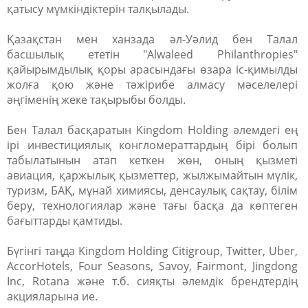
қатысу мүмкіндіктерін талқылады.
Қазақстан мен ханзада әл-Уәлид бен Талал
басшылық ететін "Alwaleed Philanthropies"
қайырымдылық қоры арасындағы өзара іс-қимылды
жолға қою және тәжірибе алмасу мәселелері
әңгіменің жеке тақырыбы болды.
Бен Талал басқаратын Kingdom Holding әлемдегі ең
ірі инвестициялық конгломераттардың бірі болып
табылатынын атап кеткен жөн, оның қызметі
авиация, қаржылық қызметтер, жылжымайтын мүлік,
туризм, БАҚ, мұнай химиясы, денсаулық сақтау, білім
беру, технологиялар және тағы басқа да көптеген
бағыттарды қамтиды.
Бүгінгі таңда Kingdom Holding Citigroup, Twitter, Uber,
AccorHotels, Four Seasons, Savoy, Fairmont, Jingdong
Inc, Rotana және т.б. сияқты әлемдік брендтердің
акцияларына ие.