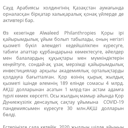
Сауд Арабиясы холдингінің Қазақстан аумағында
орналасқан бірқатар халықаралық қонақ үйлерде де
активтері бар.
Өз кезегінде Alwaleed Philanthropies Қоры ірі
қайырымдылық ұйым болып табылады, оның негізгі
қызметі бүкіл әлемдегі кедейшілікпен күресуге,
табиғи апаттар құрбандарына көмектесуге, әйелдер
мен балалардың құқықтары мен мүмкіндіктерін
кеңейтуге, сондай-ақ ұзақ мерзімді қайырымдылық
инвестициялар арқылы академиялық орталықтарды
қолдауға бағытталған. Қор өзінің қырық жылдық
қызметі ішінде әлемнің 189 елінде сомасы 4 млрд.
АҚШ долларынан асатын 1 млрд-тан астам адамға
түрлі көмек көрсетті. Осы жылдың мамыр айында Қор
Дүниежүзілік денсаулық сақтау ұйымына COVID-19
пандемиясымен күресуге 30 млн.АҚШ долларын
бөлді.
Естеріңізге сала кетейік, 2020 жылдың шілде айының