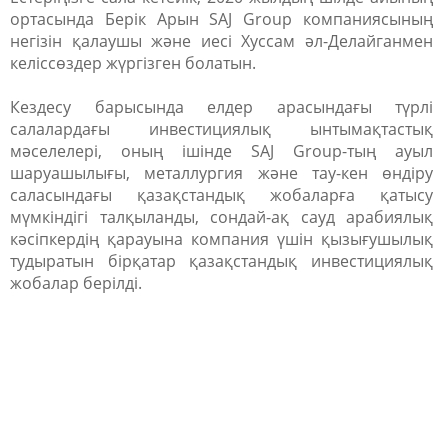
ортасында Берік Арын SAJ Group компаниясының
негізін қалаушы және иесі Хуссам әл-Делайганмен
келіссөздер жүргізген болатын.
Кездесу барысында елдер арасындағы түрлі
салалардағы инвестициялық ынтымақтастық
мәселелері, оның ішінде SAJ Group-тың ауыл
шаруашылығы, металлургия және тау-кен өндіру
саласындағы қазақстандық жобаларға қатысу
мүмкіндігі талқыланды, сондай-ақ сауд арабиялық
кәсіпкердің қарауына компания үшін қызығушылық
тудыратын бірқатар қазақстандық инвестициялық
жобалар берілді.