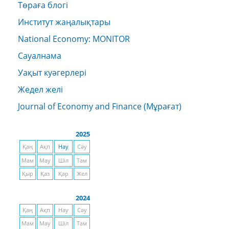
Төраға блогі
Институт жаңалықтары
National Economy: MONITOR
Сауалнама
Уақыт куәгерлері
Жедел желі
Journal of Economy and Finance (Мұрағат)
2025
Қаң
Ақп
Нау
Сәу
Мам
Мау
Шіл
Там
Қыр
Қаз
Қар
Жел
2024
Қаң
Ақп
Нау
Сәу
Мам
Мау
Шіл
Там