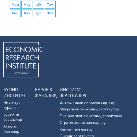
Мам
Мау
Шіл
Там
Қыр
Қаз
Қар
Жел
БҮГІНГІ
БАРЛЫҚ
ИНСТИТУТ
ИНСТИТУТ
ЖАҢАЛЫҚ
ЗЕРТТЕУЛЕРІ
Институт
Әлемдік экономиканы зерттеу
туралы
Макроэкономикалық зерттеулер
Бұрынғы
Ғылыми экономикалық сараптама
басшылар
Стратегиялық жоспарлау
Атақты
Климаттың өзгеруі
тұлғалар
Өңірлік зерттеулер