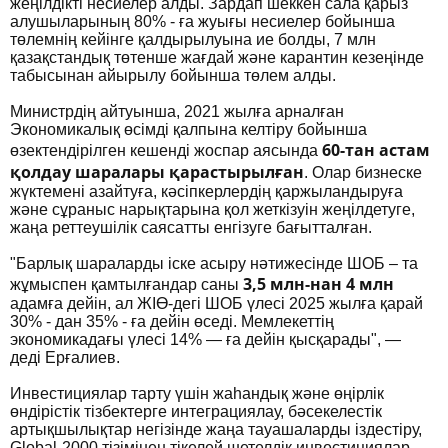
жеңілдікті несиелер алды. Зардап шеккен сала қарыз
алушыларының 80% - ға жуығы несиелер бойынша
төлемнің кейінге қалдырылуына ие болды, 7 млн
қазақстандық төтенше жағдай және карантин кезеңінде
табысынан айырылу бойынша төлем алды.
Министрдің айтуынша, 2021 жылға арналған
Экономикалық өсімді қалпына келтіру бойынша
60-тан астам
өзектендірілген кешенді жоспар аясында
қолдау шаралары қарастырылған
. Олар бизнеске
жүктемені азайтуға, кәсіпкерлердің қаржыландыруға
және сұраныс нарықтарына қол жеткізуін жеңілдетуге,
жаңа реттеушілік саясатты енгізуге бағытталған.
"Барлық шараларды іске асыру нәтижесінде ШОБ – та
3,5 млн-нан 4 млн
жұмыспен қамтылғандар саны
адамға дейін, ал ЖІӨ-дегі ШОБ үлесі 2025 жылға қарай
30% - дан 35% - ға дейін өседі. Мемлекеттің
экономикадағы үлесі 14% — ға дейін қысқарады", —
деді Ерғалиев.
Инвестициялар тарту үшін жаһандық және өңірлік
өндірістік тізбектерге интеграциялау, бәсекелестік
артықшылықтар негізінде жаңа тауашаларды іздестіру,
Global-2000 тізімінен тікелей шетелдік инвестициялар