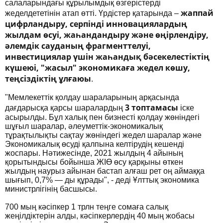
салаларындағы құрылымдық өзгерістерді
жаппай
жеделдететінін атап өтті. Үрдістер қатарында –
цифрландыру, серпінді инновациялардың
жылдам өсуі, жаһандандыру және өңірлендіру,
әлемдік сауданың фрагменттелуі,
инвестициялар үшін жаһандық бәсекелестіктің
күшеюі, "жасыл" экономикаға жедел көшу,
теңсіздіктің ұлғаюы
.
"Мемлекеттік қолдау шараларының арқасында
3 топтамасы
дағдарысқа қарсы шаралардың
іске
асырылды. Бұл халық пен бизнесті қолдау жөніндегі
шұғыл шаралар, әлеуметтік-экономикалық
тұрақтылықты сақтау жөніндегі жедел шаралар және
Экономикалық өсуді қалпына келтірудің кешенді
жоспары. Нәтижесінде, 2021 жылдың 4 айының
қорытындысы бойынша ЖІӨ өсу қарқыны өткен
жылдың наурыз айынан бастап алғаш рет оң аймаққа
шығып, 0,7% — ды құрады", - деді Ұлттық экономика
министрлігінің басшысы.
700 мың кәсіпкер 1 трлн теңге сомаға салық
жеңілдіктерін алды, кәсіпкерлердің 40 мың жобасы