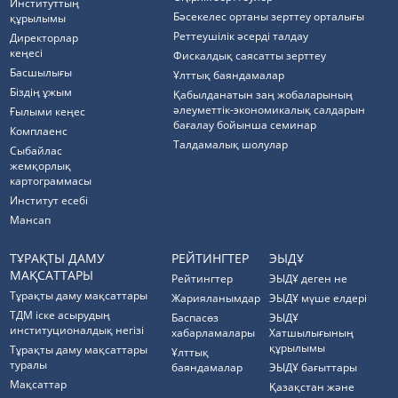
Институттың
Бәсекелес ортаны зерттеу орталығы
құрылымы
Реттеушілік әсерді талдау
Директорлар
кеңесі
Фискалдық саясатты зерттеу
Басшылығы
Ұлттық баяндамалар
Біздің ұжым
Қабылданатын заң жобаларының
әлеуметтік-экономикалық салдарын
Ғылыми кеңес
бағалау бойынша семинар
Комплаенс
Талдамалық шолулар
Cыбайлас
жемқорлық
картограммасы
Институт есебі
Мансап
ТҰРАҚТЫ ДАМУ
РЕЙТИНГТЕР
ЭЫДҰ
МАҚСАТТАРЫ
Рейтингтер
ЭЫДҰ деген не
Тұрақты даму мақсаттары
Жарияланымдар
ЭЫДҰ мүше елдері
ТДМ іске асырудың
Баспасөз
ЭЫДҰ
институционалдық негізі
хабарламалары
Хатшылығының
құрылымы
Тұрақты даму мақсаттары
Ұлттық
туралы
баяндамалар
ЭЫДҰ бағыттары
Мақсаттар
Қазақстан және