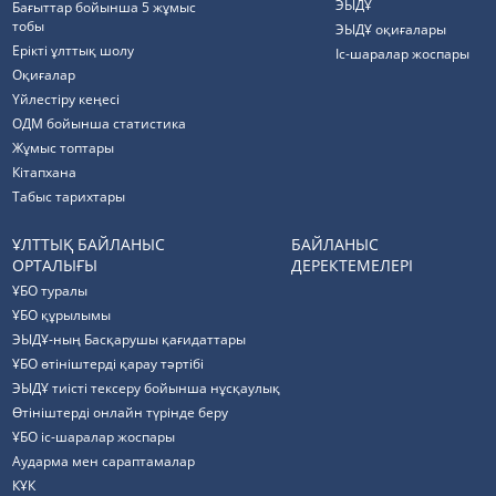
ЭЫДҰ
Бағыттар бойынша 5 жұмыс
тобы
ЭЫДҰ оқиғалары
Ерікті ұлттық шолу
Іс-шаралар жоспары
Оқиғалар
Үйлестіру кеңесі
ОДМ бойынша статистика
Жұмыс топтары
Кітапхана
Табыс тарихтары
ҰЛТТЫҚ БАЙЛАНЫС
БАЙЛАНЫС
ОРТАЛЫҒЫ
ДЕРЕКТЕМЕЛЕРІ
ҰБО туралы
ҰБО құрылымы
ЭЫДҰ-ның Басқарушы қағидаттары
ҰБО өтініштерді қарау тәртібі
ЭЫДҰ тиісті тексеру бойынша нұсқаулық
Өтініштерді онлайн түрінде беру
ҰБО іс-шаралар жоспары
Аударма мен сараптамалар
КҰК