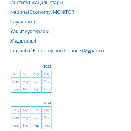
Институт жаңалықтары
National Economy: MONITOR
Сауалнама
Уақыт куәгерлері
Жедел желі
Journal of Economy and Finance (Мұрағат)
2025
Қаң
Ақп
Нау
Сәу
Мам
Мау
Шіл
Там
Қыр
Қаз
Қар
Жел
2024
Қаң
Ақп
Нау
Сәу
Мам
Мау
Шіл
Там
Қыр
Қаз
Қар
Жел