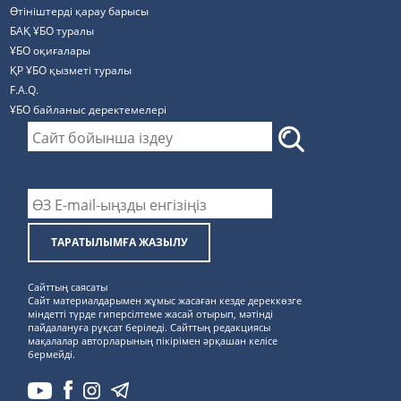
Өтініштерді қарау барысы
БАҚ ҰБО туралы
ҰБО оқиғалары
ҚР ҰБО қызметі туралы
F.A.Q.
ҰБО байланыс деректемелерi
ТАРАТЫЛЫМҒА ЖАЗЫЛУ
Сайттың саясаты
Сайт материалдарымен жұмыс жасаған кезде дереккөзге
міндетті түрде гиперсілтеме жасай отырып, мәтінді
пайдалануға рұқсат беріледі. Сайттың редакциясы
мақалалар авторларының пікірімен әрқашан келісе
бермейді.