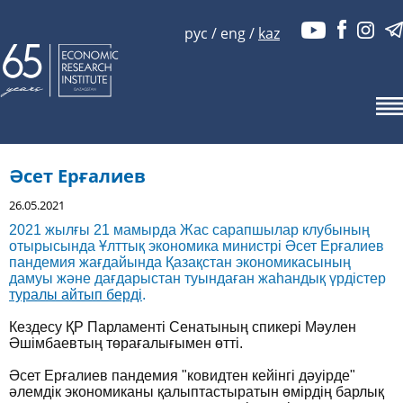
рус
/
eng
/
kaz
Әсет Ерғалиев
26.05.2021
2021 жылғы 21 мамырда Жас сарапшылар клубының
отырысында Ұлттық экономика министрі Әсет Ерғалиев
пандемия жағдайында Қазақстан экономикасының
дамуы және дағдарыстан туындаған жаһандық үрдістер
туралы айтып берді
.
Кездесу ҚР Парламенті Сенатының спикері Мәулен
Әшімбаевтың төрағалығымен өтті.
Әсет Ерғалиев пандемия "ковидтен кейінгі дәуірде"
әлемдік экономиканы қалыптастыратын өмірдің барлық