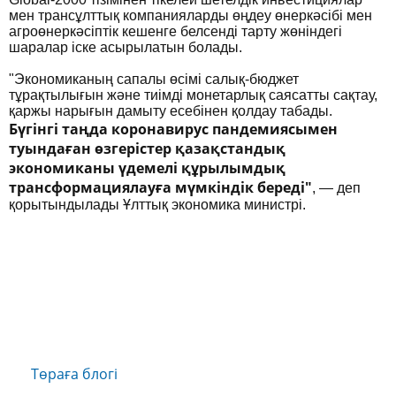
мен трансұлттық компанияларды өңдеу өнеркәсібі мен
агроөнеркәсіптік кешенге белсенді тарту жөніндегі
шаралар іске асырылатын болады.
"Экономиканың сапалы өсімі салық-бюджет
тұрақтылығын және тиімді монетарлық саясатты сақтау,
қаржы нарығын дамыту есебінен қолдау табады.
Бүгінгі таңда коронавирус пандемиясымен
туындаған өзгерістер қазақстандық
экономиканы үдемелі құрылымдық
трансформациялауға мүмкіндік береді"
, — деп
қорытындылады Ұлттық экономика министрі.
Төраға блогі