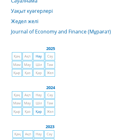
Сауалнама
Уақыт куәгерлері
Жедел желі
Journal of Economy and Finance (Мұрағат)
2025
Қаң
Ақп
Нау
Сәу
Мам
Мау
Шіл
Там
Қыр
Қаз
Қар
Жел
2024
Қаң
Ақп
Нау
Сәу
Мам
Мау
Шіл
Там
Қыр
Қаз
Қар
Жел
2023
Қаң
Ақп
Нау
Сәу