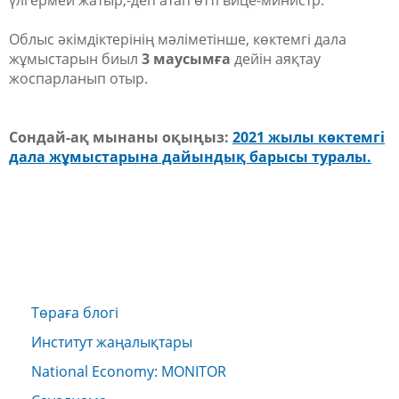
үлгермей жатыр,-деп атап өтті вице-министр.
Облыс әкімдіктерінің мәліметінше, көктемгі дала
жұмыстарын биыл
3 маусымға
дейін аяқтау
жоспарланып отыр.
Сондай-ақ мынаны оқыңыз:
2021 жылы көктемгі
дала жұмыстарына дайындық барысы туралы.
Төраға блогі
Институт жаңалықтары
National Economy: MONITOR