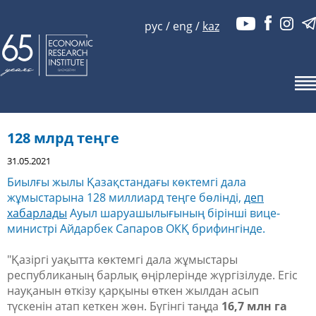
рус
/
eng
/
kaz
128 млрд теңге
31.05.2021
Биылғы жылы Қазақстандағы көктемгі дала
жұмыстарына 128 миллиард теңге бөлінді,
деп
хабарлады
Ауыл шаруашылығының бірінші вице-
министрі Айдарбек Сапаров ОКҚ брифингінде.
"Қазіргі уақытта көктемгі дала жұмыстары
республиканың барлық өңірлерінде жүргізілуде. Егіс
науқанын өткізу қарқыны өткен жылдан асып
түскенін атап кеткен жөн. Бүгінгі таңда
16,7 млн га