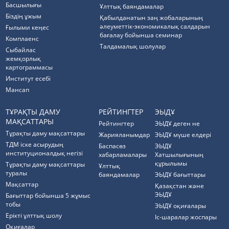
Басшылығы
Ұлттық баяндамалар
Біздің ұжым
Қабылданатын заң жобаларының
әлеуметтік-экономикалық салдарын
Ғылыми кеңес
бағалау бойынша семинар
Комплаенс
Талдамалық шолулар
Cыбайлас
жемқорлық
картограммасы
Институт есебі
Мансап
ТҰРАҚТЫ ДАМУ
РЕЙТИНГТЕР
ЭЫДҰ
МАҚСАТТАРЫ
Рейтингтер
ЭЫДҰ деген не
Тұрақты даму мақсаттары
Жарияланымдар
ЭЫДҰ мүше елдері
ТДМ іске асырудың
Баспасөз
ЭЫДҰ
институционалдық негізі
хабарламалары
Хатшылығының
құрылымы
Тұрақты даму мақсаттары
Ұлттық
туралы
баяндамалар
ЭЫДҰ бағыттары
Мақсаттар
Қазақстан және
ЭЫДҰ
Бағыттар бойынша 5 жұмыс
тобы
ЭЫДҰ оқиғалары
Ерікті ұлттық шолу
Іс-шаралар жоспары
Оқиғалар