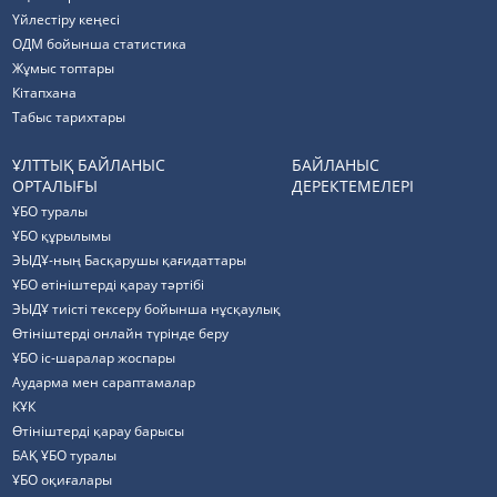
Үйлестіру кеңесі
ОДМ бойынша статистика
Жұмыс топтары
Кітапхана
Табыс тарихтары
ҰЛТТЫҚ БАЙЛАНЫС
БАЙЛАНЫС
ОРТАЛЫҒЫ
ДЕРЕКТЕМЕЛЕРІ
ҰБО туралы
ҰБО құрылымы
ЭЫДҰ-ның Басқарушы қағидаттары
ҰБО өтініштерді қарау тәртібі
ЭЫДҰ тиісті тексеру бойынша нұсқаулық
Өтініштерді онлайн түрінде беру
ҰБО іс-шаралар жоспары
Аударма мен сараптамалар
КҰК
Өтініштерді қарау барысы
БАҚ ҰБО туралы
ҰБО оқиғалары