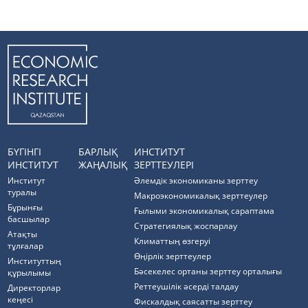
БҮГІНГІ
БАРЛЫҚ
ИНСТИТУТ
ИНСТИТУТ
ЖАҢАЛЫҚ
ЗЕРТТЕУЛЕРІ
Институт
Әлемдік экономиканы зерттеу
туралы
Макроэкономикалық зерттеулер
Бұрынғы
Ғылыми экономикалық сараптама
басшылар
Стратегиялық жоспарлау
Атақты
Климаттың өзгеруі
тұлғалар
Өңірлік зерттеулер
Институттың
Бәсекелес ортаны зерттеу орталығы
құрылымы
Реттеушілік әсерді талдау
Директорлар
кеңесі
Фискалдық саясатты зерттеу