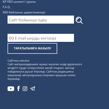
ҚР ҰБО қызметі туралы
F.A.Q.
ҰБО байланыс деректемелерi
ТАРАТЫЛЫМҒА ЖАЗЫЛУ
Сайттың саясаты
Сайт материалдарымен жұмыс жасаған кезде дереккөзге
міндетті түрде гиперсілтеме жасай отырып, мәтінді
пайдалануға рұқсат беріледі. Сайттың редакциясы
мақалалар авторларының пікірімен әрқашан келісе
бермейді.