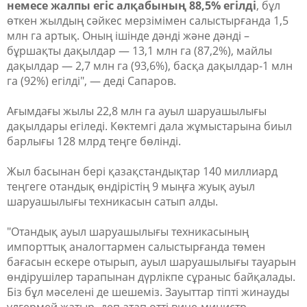
немесе жалпы егіс алқабының 88,5% егілді
, бұл
өткен жылдың сәйкес мерзімімен салыстырғанда 1,5
млн га артық. Оның ішінде дәнді және дәнді –
бұршақты дақылдар — 13,1 млн га (87,2%), майлы
дақылдар — 2,7 млн га (93,6%), басқа дақылдар-1 млн
га (92%) егілді", — деді Сапаров.
Ағымдағы жылы 22,8 млн га ауыл шаруашылығы
дақылдары егіледі. Көктемгі дала жұмыстарына биыл
барлығы 128 млрд теңге бөлінді.
Жыл басынан бері қазақстандықтар 140 миллиард
теңгеге отандық өндірістің 9 мыңға жуық ауыл
шаруашылығы техникасын сатып алды.
"Отандық ауыл шаруашылығы техникасының
импорттық аналогтармен салыстырғанда төмен
бағасын ескере отырып, ауыл шаруашылығы тауарын
өндірушілер тарапынан дүрлікпе сұраныс байқалады.
Біз бұл мәселені де шешеміз. Зауыттар тіпті жинауды