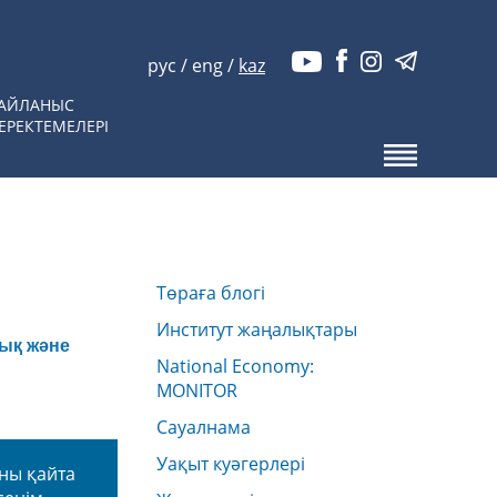
рус
/
eng
/
kaz
АЙЛАНЫС
ЕРЕКТЕМЕЛЕРІ
Төраға блогі
Институт жаңалықтары
ық және
National Economy:
MONITOR
Сауалнама
Уақыт куәгерлері
аны қайта