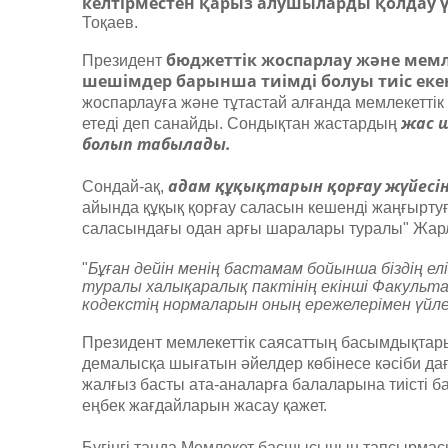
келтірместен қарыз алушыларды қолдау 
Тоқаев.
бюджеттік жоспарлау және мемл
Президент
шешімдер барынша тиімді болуы тиіс екені
жоспарлауға және тұтастай алғанда мемлекетті
жас ш
етеді деп санайды. Сондықтан жастардың
болып табылады.
адам құқықтарын қорғау жүйесін
Сондай-ақ,
айында құқық қорғау саласын кешенді жаңғырту
саласындағы одан арғы шаралары туралы" Жарл
"
Бұған дейін менің бастамам бойынша біздің е
туралы халықаралық пактінің екінші Факуль
кодекстің нормаларын оның ережелерімен үйл
Президент мемлекеттік саясаттың басымдықтары
демалысқа шығатын әйелдер көбінесе кәсіби дағ
жалғыз басты ата-аналарға балаларына тиісті 
еңбек жағдайларын жасау қажет.
Бүгінгі таңда Мемлекет басшысының тапсырма