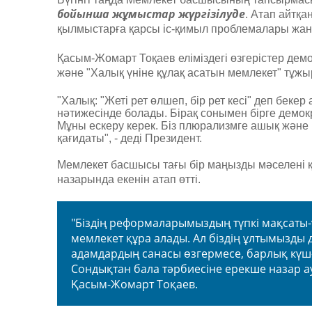
бойынша жұмыстар жүргізілуде
. Атап айтқ
қылмыстарға қарсы іс-қимыл проблемалары жан-
Қасым-Жомарт Тоқаев еліміздегі өзгерістер дем
және "Халық үніне құлақ асатын мемлекет" тұжыр
"Халық: "Жеті рет өлшеп, бір рет кесі" деп бек
нәтижесінде болады. Бірақ сонымен бірге демокр
Мұны ескеру керек. Біз плюрализмге ашық және
қағидаты", - деді Президент.
Мемлекет басшысы тағы бір маңызды мәселені қ
назарында екенін атап өтті.
"Біздің реформаларымыздың түпкі мақсаты-
мемлекет құра алады. Ал біздің ұлтымызды д
адамдардың санасы өзгермесе, барлық күш
Сондықтан бала тәрбиесіне ерекше назар ауд
Қасым-Жомарт Тоқаев.