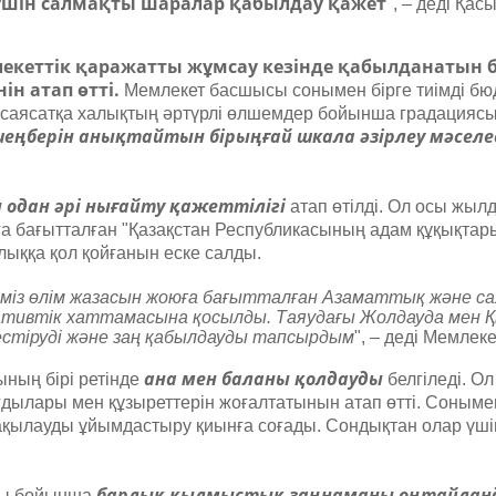
үшін салмақты шаралар қабылдау қажет
", – деді Қа
екеттік қаражатты жұмсау кезінде қабылданатын 
н атап өтті.
Мемлекет басшысы сонымен бірге тиімді бю
к саясатқа халықтың әртүрлі өлшемдер бойынша градациясы
еңберін анықтайтын бірыңғай шкала әзірлеу мәселес
 одан әрі нығайту қажеттілігі
атап өтілді. Ол осы жы
ға бағытталған "Қазақстан Республикасының адам құқықтар
ыққа қол қойғанын еске салды.
ліміз өлім жазасын жоюға бағытталған Азаматтық және с
тативтік хаттамасына қосылды. Таяудағы Жолдауда мен
естіруді және заң қабылдауды тапсырдым
", – деді Мемлек
ана мен баланы қолдауды
ның бірі ретінде
белгіледі. Ол
дылары мен құзыреттерін жоғалтатынын атап өтті. Сонымен
бақылауды ұйымдастыру қиынға соғады. Сондықтан олар үш
барлық қылмыстық заңнаманы оңтайлан
сы бойынша