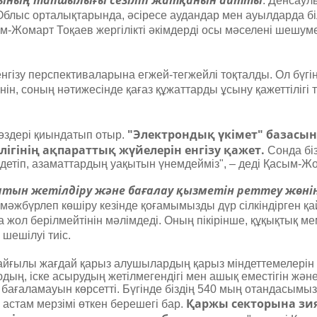
рының тапшылығы сезіліп жатқанын айтты
. Денсаул
Облыс орталықтарында, әсіресе аудандар мен ауылдарда біл
м-Жомарт Тоқаев жергілікті әкімдерді осы мәселені шешум
ізу перспективаларына егжей-тегжейлі тоқталды. Ол бүгі
ін, соның нәтижесінде қағаз құжаттарды ұсыну қажеттіліг
"Электрондық үкімет" базасы
өздері қиындатып отыр.
ігінің ақпараттық жүйелерін енгізу қажет.
Сонда бі
етіп, азаматтардың уақытын үнемдейміз", – деді Қасым-Жо
сатын жетілдіру және бағалау қызметін реттеу жөні
әжбүрлеп көшіру кезінде қоғамымызды дүр сілкіндірген қа
 жол берілмейтінін мәлімдеді. Оның пікірінше, құқықтық м
шешілуі тиіс.
л қайғылы жағдай қарыз алушылардың қарыз міндеттемелері
дың, іске асырудың жетілмегендігі мен ашық еместігін жән
 бағаламауын көрсетті. Бүгінде біздің 540 мың отандасым
Қаржы секторына зи
 астам мерзімі өткен берешегі бар.