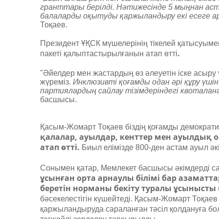
гранттары берілді. Нәтижесінде 5 мыңнан аста
балаларды оқытуды қаржыландыру екі есеге арт
Тоқаев.
Президент ҰҚСК мүшелерінің тікелей қатысуыме
.
пакеті қалыптастырылғанын атап өтті
"Әйелдер мен жастардың өз әлеуетін іске асыру 
жүреміз.
Инклюзивті қоғамды одан әрі құру үші
партиялардың сайлау тізімдеріндегі квотала
басшысы.
Қасым-Жомарт Тоқаев біздің қоғамды демокра
қалалар, ауылдар, кенттер мен ауылдық о
атап өтті.
Биыл елімізде 800-ден астам ауыл ә
Сонымен қатар, Мемлекет басшысы әкімдерді са
ұсынған орта арнаулы білімі бар азамат
беретін норманы бекіту туралы ұсынысты
бәсекелестігін күшейтеді. Қасым-Жомарт Тоқаев
қаржыландыруда сараланған тәсіл қолдануға бо