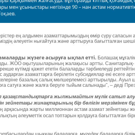
ары қарқынмен жалғасуда. Бұл орайда Ұлттық қоғамдық 
лары мен ұсыныстары негізінде 90 – нан астам нормативт
Тоқаев.
герістер ең алдымен азаматтарымыздың өмір сүру сапасын 
іміздің әлеуетін нығайтуға және арттыруға бағытталған шеш
амаларды жүзеге асыруға ықпал етті.
Болашақ мұғалі
рылды. ЖОО оқытушыларының жалақысы артты. Санитарлық-
екше күтімді қажет ететін балаларды тәрбиелеуді реттейті
ныс аударған азаматтарға берілетін субсидиялар екі есеге а
келеріне базалық салық мөлшерлемесі арттырылды. Ауыл
рға сатуға және жалға беруге тыйым салынады", – деді През
 қазақстандықтарға жылжымайтын мүлік сатып алу
н зейнетақы жинақтарының бір бөлігін мерзімінен бұ
 арқасында жарты миллионнан астам азамат зейнетақы жи
алықтың әлеуметтік осал топтарын қолдауға бағытталған бір
отбасылардан шыққан балаларға, мүгедек балаларға білім