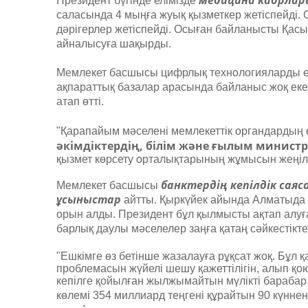
медицина кадрла
Президент бүгінде елімізде
саласында 4 мыңға жуық қызметкер жетіспейді. 
дәрігерлер жетіспейді. Осыған байланысты Қасы
айналысуға шақырды.
Мемлекет басшысы цифрлық технологияларды енг
ақпараттық базалар арасында байланыс жоқ екен
атап өтті.
"Қарапайым мәселені мемлекеттік органдардың 
әкімдіктердің, білім және ғылым министрл
қызмет көрсету орталықтарының жұмысын жеңілд
банктердің кепілдік сая
Мемлекет басшысы
ұсыныстар
айтты. Қыркүйек айында Алматыда м
орын алды. Президент бұл қылмысты ақтап алуға
барлық даулы мәселелер заңға қатаң сәйкестікте 
"Ешкімге өз бетінше жазалауға рұқсат жоқ. Бұ
проблемасын жүйелі шешу қажеттілігін, алып қою
кепілге қойылған жылжымайтын мүлікті барабар
көлемі 354 миллиард теңгені құрайтын 90 күннен