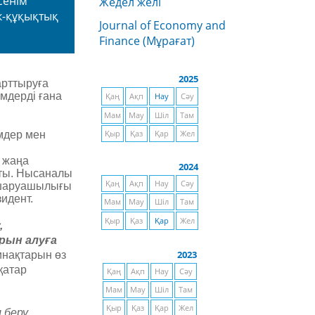
сенім
Жедел желі
ік-құқықтық
Journal of Economy and
Finance (Мұрағат)
2025
арттыруға
імдерді ғана
Қаң
Ақп
Нау
Сәу
Мам
Мау
Шіл
Там
мдер мен
Қыр
Қаз
Қар
Жел
н жаңа
2024
ртты. Нысаналы
Қаң
Ақп
Нау
Сәу
 шаруашылығы
идент.
Мам
Мау
Шіл
Там
Қыр
Қаз
Қар
Жел
,
рын алуға
2023
нақтарын өз
қатар
Қаң
Ақп
Нау
Сәу
Мам
Мау
Шіл
Там
Қыр
Қаз
Қар
Жел
 беру