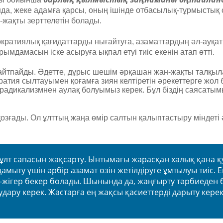
анда, жеке адамға қарсы, оның ішінде отбасылық-тұрмыстық
жақты зерттелетін болады.
ократиялық қағидаттарды нығайтуға, азаматтардың әл-ауқа
ымдамасын іске асыруға ықпал етуі тиіс екенін атап өтті.
ер айтпайды. Әдетте, дұрыс шешім әрқашан жан-жақты талқыл
атия сылтауымен қоғамға зиян келтіретін әрекеттерге жол 
 радикализмнен аулақ болуымыз керек. Бұл біздің саясаты
озғады. Ол ұлттың жаңа өмір салтын қалыптастыру міндеті
ұлт сапасын жақсарту. Ынтымағы жарасқан халық қана қ
амыту үшін әрбір азамат өзін жетілдіруге ұмтылуы тиіс. Е
-жігер бекер болады. Шынында да, жаңғырту тәрбиеден 
ару керек. Жастарға ең жақсы қасиеттерді дарыту керек",