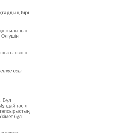
қтардың бірі
 оқу жылының
 Ол үшін
шысы өзінің
метке осы
с
. Бұл
Мұндай тәсіл
к тапсырыстың
Үкімет бұл