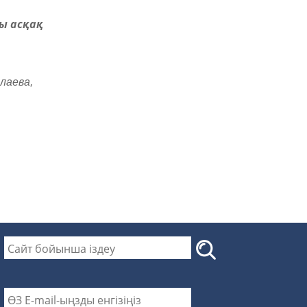
ы асқақ
лаева,