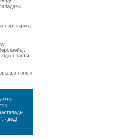
 саладағы
тын арттыруға
ау
берілмейді.
мыздың басты
 әрқашан оның
уатты
гер
басталады.
 - деді