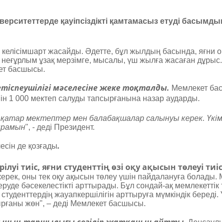
ерситеттерде қауіпсіздікті қамтамасыз етуді басымды
ға келісімшарт жасайды. Әдетте, бұл жылдың басында, яғни
неғұрлым ұзақ мерзімге, мысалы, үш жылға жасаған дұрыс.
кет басшысы.
тіспеушілігі мәселесіне жеке тоқталды.
Мемлекет бас
н 1 000 мектеп салуды тапсырғанына назар аударды.
н қатар мектептер мен балабақшалар салынуы керек. Үкі
ырамын
", - деді Президент.
.
есін де қозғады
уі тиіс, яғни студенттің өзі оқу ақысын төлеуі тиі
 керек, оны тек оқу ақысын төлеу үшін пайдалануға болады. 
еруде бәсекелестікті арттырады. Бұл сондай-ақ мемлекетті
туденттердің жауапкершілігін арттыруға мүмкіндік береді. 
рғаны жөн", – деді Мемлекет басшысы.