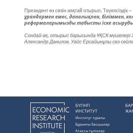
Президент өз сөзін аяқтай отырып, Тәуелсіздік 
ұрандармен емес, даналықпен, біліммен, кел
реформаларымызды табысты іске асыруды
Сондай-ақ, отырыс барысында ҰҚСК мүшелері 
Александр Данилов, Уайс Ерсайынұлы сөз сөйле
БҮГІНГІ
БА
ИНСТИТУТ
ЖА
Институт туралы
Бұрынғы басшылар
Атақты тұлғалар