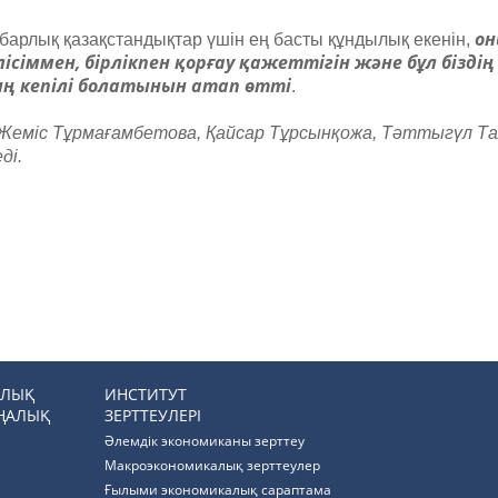
он
– барлық қазақстандықтар үшін ең басты құндылық екенін,
ісіммен, бірлікпен қорғау қажеттігін және бұл біздің
ң кепілі болатынын атап өтті
.
Жеміс Тұрмағамбетова, Қайсар Тұрсынқожа, Тәттыгүл Та
ді.
РЛЫҚ
ИНСТИТУТ
ҢАЛЫҚ
ЗЕРТТЕУЛЕРІ
Әлемдік экономиканы зерттеу
Макроэкономикалық зерттеулер
Ғылыми экономикалық сараптама