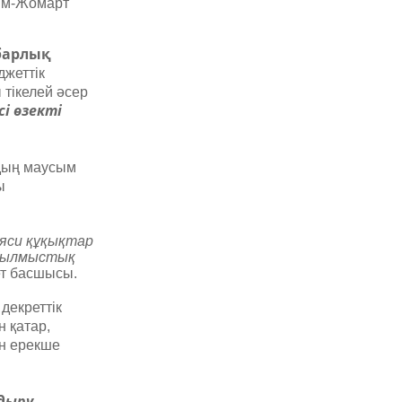
сым-Жомарт
барлық
джеттік
 тікелей әсер
і өзекті
лдың маусым
ы
аяси құқықтар
 Қылмыстық
ет басшысы.
 декреттік
 қатар,
ін ерекше
дыру