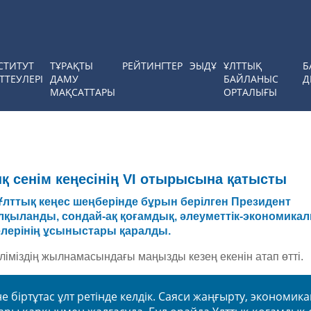
СТИТУТ
ТҰРАҚТЫ
РЕЙТИНГТЕР
ЭЫДҰ
ҰЛТТЫҚ
Б
ТТЕУЛЕРІ
ДАМУ
БАЙЛАНЫС
Д
МАҚСАТТАРЫ
ОРТАЛЫҒЫ
 сенім кеңесінің VI отырысына қатысты
лттық кеңес шеңберінде бұрын берілген Президент
ыланды, сондай-ақ қоғамдық, әлеуметтік-экономикал
елерінің ұсыныстары қаралды.
іміздің жылнамасындағы маңызды кезең екенін атап өтті.
е біртұтас ұлт ретінде келдік. Саяси жаңғырту, экономик