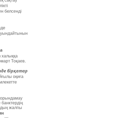
ық сақтау
ікті
ен белсенді
нде
і туындайтынын
на
з халыққа
март Тоқаев.
нде бірқатар
йғылы оқиға
емлекетте
н орындамау
е банктердің
ыздың жалпы
ян