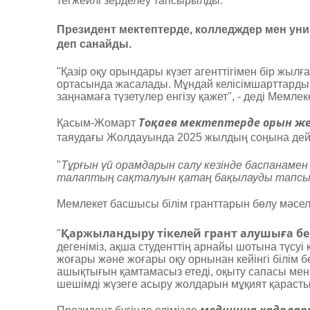
тегжейлі зерделеу тапсырылды.
Президент мектептерде, колледждер мен унив
деп санайды.
"Қазір оқу орындары күзет агенттігімен бір жыл
ортасында жасалады. Мұндай келісімшарттарды 
заңнамаға түзетулер енгізу қажет", - деді Мемле
Тоқаев мектептерде орын же
Қасым-Жомарт
таяудағы Жолдауында 2025 жылдың соңына дейі
"
Тұрғын үй орамдарын салу кезінде баспанаме
талаптың сақталуын қатаң бақылауды тапс
Мемлекет басшысы білім гранттарын бөлу мәсел
Қаржыландыру тікелей грант алушыға беріл
"
дегеніміз, ақша студенттің арнайы шотына түсуі
жоғары және жоғары оқу орнынан кейінгі білім б
ашықтығын қамтамасыз етеді, оқыту сапасы мен с
шешімді жүзеге асыру жолдарын мұқият қарасты