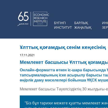
БҮГІНГІ
БАРЛЫҚ
ИН
ИНСТИТУТ
ЖАҢАЛЫҚ
ЗЕР
Ұлттық қоғамдық сенім кеңесінің
17.11.2021
Мемлекет басшысы Ұлттық қоғамдық
Онлайн-форматта өткен іс-шара барысында Ұ
тапсырмаларының іске асырылу барысы талқ
өңірлік даму мәселелері бойынша ҰҚСК мүш
Мемлекет басшысы Тәуелсіздіктің 30 жылдығы-ел
"Біз бұл тарихи межеге қуатты мемлекет жән