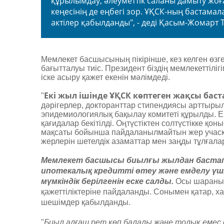
құрылымдау, әлеуметтік саланы дамыту жоғ
кеңесінің де еңбегі зор. ҰҚСК-ның бастама
актілер қабылданды", - деді Қасым-Жомарт 
Мемлекет басшысының пікірінше, кез келген өз
бағытталуы тиіс. Президент біздің мемлекеттіліг
іске асыру қажет екенін мәлімдеді.
Екі жыл ішінде ҰҚСК көптеген жақсы баст
"
дәрігерлер, докторанттар стипендиясы артты
эпидемиологиялық бақылау комитеті құрылды. Ер
қағидалар бекітілді. Оңтүстіктен солтүстікке қо
мақсаты бойынша пайдаланылмайтын жер учас
жерлерін шетелдік азаматтар мен заңды тұлғала
Мемлекет басшысы биылғы жылдан бастап
ипотекалық кредитті өтеу және емделу үші
мүмкіндік берілгенін еске салды.
Осы шараның
қажеттіліктеріне пайдаланды. Сонымен қатар, х
шешімдер қабылданды.
"
Биыл алғаш рет көп балалы және толық емес 