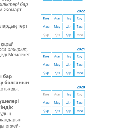
іліктері бар
сым-Жомарт
2022
Қаң
Ақп
Нау
Сәу
алардың төрт
Мам
Мау
Шіл
Там
Қыр
Қаз
Қар
Жел
 қарай
2021
қоса отырып,
мдеді Мемлекет
Қаң
Ақп
Нау
Сәу
Мам
Мау
Шіл
Там
Қыр
Қаз
Қар
Жел
 бар
зу болғанын
2020
артылды.
Қаң
Ақп
Нау
Сәу
үшелері
Мам
Мау
Шіл
Там
індік
Қыр
Қаз
Қар
Жел
аудың
ауқандарын
ды егжей-