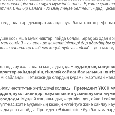
м жасөспірім тегін оқуға мүмкіндік алды. Ерекше қажетт
ты. Енді бір балаға 730 мың теңге бөлінеді
", - деді Қа
н елді одан әрі демократияландыруға бағытталған реформ
үшін қосымша мүмкіндіктері пайда болды. Бірақ біз одан әрі
н мен сондай – ақ ерекше қажеттіліктері бар адамдарды 
натын санаттар тізбесін кеңейтуді ұсындым
", - деп мәлі
аудандық маңызы
тияландыру жолындағы маңызды қадам
кругтер әкімдерінің тікелей сайланбалылығын енгі
кімі сайланды. Нәтижесінде олардың құрамы жартылай жаң
Президент ҰҚСК м
йлау институтын жетілдіруді қолдады.
тардың ауыл әкімдері лауазымына ұсынылуына мүмк
 қолдады
. Мұндай жаңашылдық жергілікті деңгейдегі сайл
 үгіт-насихат науқанының кезеңін ұлғайтуға және сайлау н
лады деп санайды. Президент Әкімшілігіне бұл бастамалар