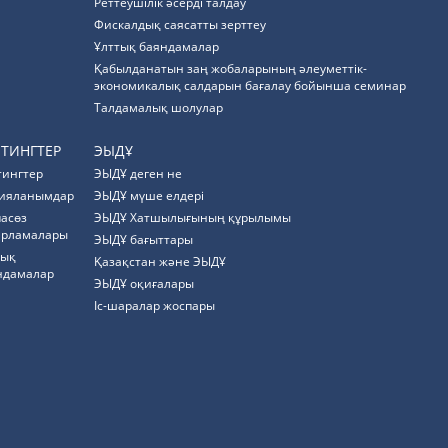
Реттеушілік әсерді талдау
Фискалдық саясатты зерттеу
Ұлттық баяндамалар
Қабылданатын заң жобаларының әлеуметтік-
экономикалық салдарын бағалау бойынша семинар
Талдамалық шолулар
ЙТИНГТЕР
ЭЫДҰ
тингтер
ЭЫДҰ деген не
ияланымдар
ЭЫДҰ мүше елдері
пасөз
ЭЫДҰ Хатшылығының құрылымы
арламалары
ЭЫДҰ бағыттары
тық
Қазақстан және ЭЫДҰ
ндамалар
ЭЫДҰ оқиғалары
Іс-шаралар жоспары