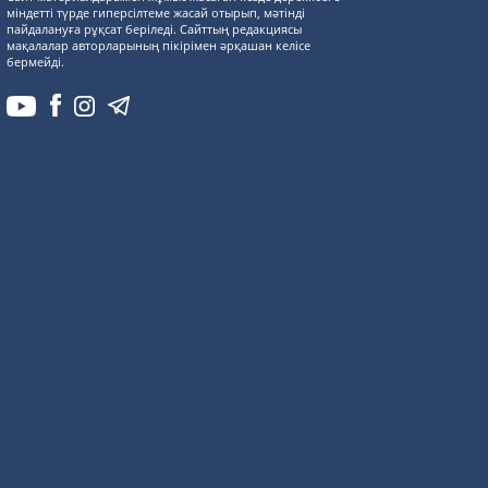
міндетті түрде гиперсілтеме жасай отырып, мәтінді
пайдалануға рұқсат беріледі. Сайттың редакциясы
мақалалар авторларының пікірімен әрқашан келісе
бермейді.