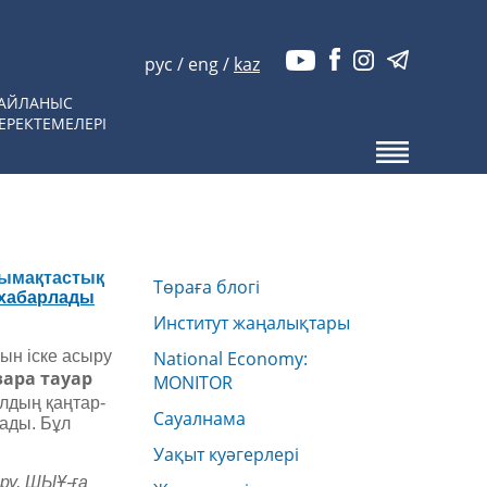
рус
/
eng
/
kaz
АЙЛАНЫС
ЕРЕКТЕМЕЛЕРІ
тымақтастық
Төраға блогі
хабарлады
Институт жаңалықтары
ын іске асыру
National Economy:
ара тауар
MONITOR
лдың қаңтар-
Сауалнама
рады. Бұл
Уақыт куәгерлері
ру, ШЫҰ-ға