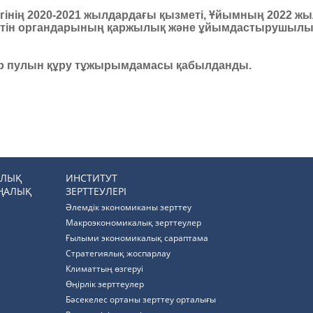
ігінің 2020-2021 жылдардағы қызметі, Ұйымның 2022 жы
йтін органдарының қаржылық және ұйымдастырушылы
ер пулын құру тұжырымдамасы қабылданды.
РЛЫҚ
ИНСТИТУТ
ҢАЛЫҚ
ЗЕРТТЕУЛЕРІ
Әлемдік экономиканы зерттеу
Макроэкономикалық зерттеулер
Ғылыми экономикалық сараптама
Стратегиялық жоспарлау
Климаттың өзгеруі
Өңірлік зерттеулер
Бәсекелес ортаны зерттеу орталығы