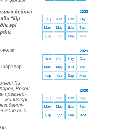
ылға дейінгі
2022
нда "Бір
Қаң
Ақп
Нау
Сәу
дің әрі
Мам
Мау
Шіл
Там
рдің
Қыр
Қаз
Қар
Жел
-көлік
2021
Қаң
Ақп
Нау
Сәу
л шаралар
Мам
Мау
Шіл
Там
Қыр
Қаз
Қар
Жел
мьері Ли
паров, Ресей
2020
н премьер-
Қаң
Ақп
Нау
Сәу
— министрі-
резиденті-
Мам
Мау
Шіл
Там
 және т. б.
Қыр
Қаз
Қар
Жел
ағы