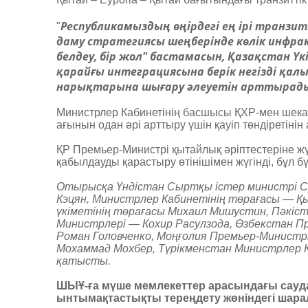
Республикамыздың өңірдегі ең ірі транзитт
"
даму стратегиясы шеңберінде көлік инфра
белдеу, бір жол" бастамасын, Қазақстан Үкі
қарайғы интеграциясына берік негізді қа
нарықтарына шығару әлеуетін арттырад
Министрлер Кабинетінің басшысы ҚХР-мен шекара
ағынын одан әрі арттыру үшін қауіп төндіретінін а
ҚР Премьер-Министрі қытайлық әріптестеріне ж
қабылдауды қарастыру өтінішімен жүгінді, бұл бүк
Отырысқа Үндістан Сыртқы істер министрі Су
Кэцян, Министрлер Кабинетінің төрағасы — Қ
үкіметінің төрағасы Михаил Мишустин, Пәкіс
Министрлері — Кохир Расулзода, Өзбекстан П
Роман Головченко, Моңғолия Премьер-Министрі
Мохаммад Мохбер, Түрікменстан Министрлер К
қатысты.
ШЫҰ-ға мүше мемлекеттер арасындағы сауд
ынтымақтастықты тереңдету жөніндегі шара