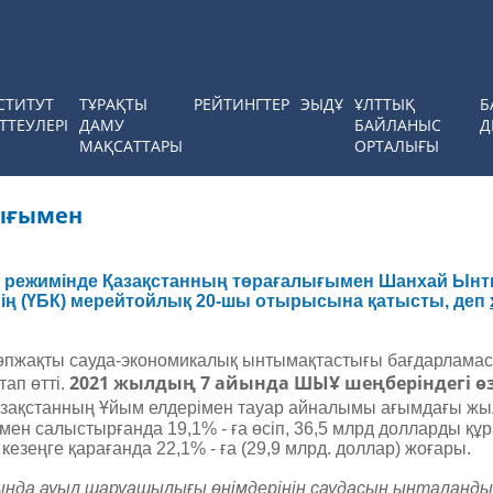
СТИТУТ
ТҰРАҚТЫ
РЕЙТИНГТЕР
ЭЫДҰ
ҰЛТТЫҚ
Б
ТТЕУЛЕРІ
ДАМУ
БАЙЛАНЫС
Д
МАҚСАТТАРЫ
ОРТАЛЫҒЫ
лығымен
 режимінде Қазақстанның төрағалығымен Шанхай Ын
ің (ҮБК) мерейтойлық 20-шы отырысына қатысты, деп
өпжақты сауда-экономикалық ынтымақтастығы бағдарламас
2021 жылдың 7 айында ШЫҰ шеңберіндегі өз
тап өтті.
зақстанның Ұйым елдерімен тауар айналымы ағымдағы жы
ен салыстырғанда 19,1% - ға өсіп, 36,5 млрд долларды құ
 кезеңге қарағанда 22,1% - ға (29,9 млрд. доллар) жоғары.
нда ауыл шаруашылығы өнімдерінің саудасын ынталанды