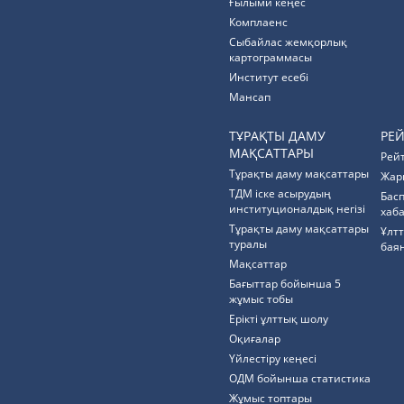
Ғылыми кеңес
Комплаенс
Cыбайлас жемқорлық
картограммасы
Институт есебі
Мансап
ТҰРАҚТЫ ДАМУ
РЕ
МАҚСАТТАРЫ
Рей
Тұрақты даму мақсаттары
Жар
ТДМ іске асырудың
Бас
институционалдық негізі
хаб
Тұрақты даму мақсаттары
Ұлт
туралы
бая
Мақсаттар
Бағыттар бойынша 5
жұмыс тобы
Ерікті ұлттық шолу
Оқиғалар
Үйлестіру кеңесі
ОДМ бойынша статистика
Жұмыс топтары