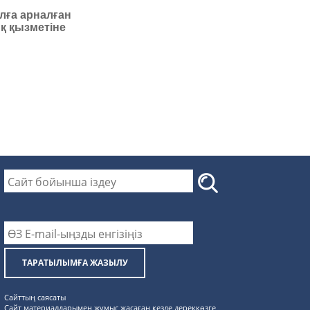
лға арналған
қ қызметіне
ТАРАТЫЛЫМҒА ЖАЗЫЛУ
Сайттың саясаты
Сайт материалдарымен жұмыс жасаған кезде дереккөзге