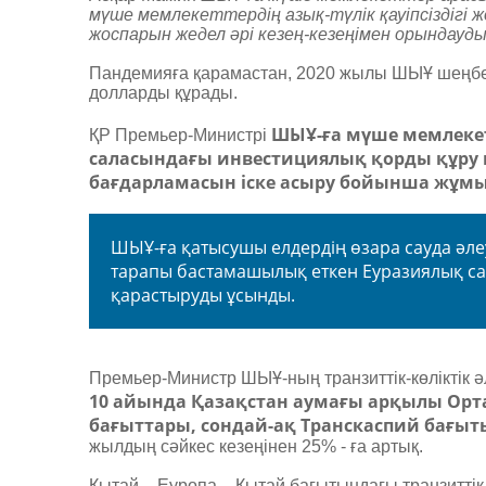
мүше мемлекеттердің азық-түлік қауіпсіздігі
жоспарын жедел әрі кезең-кезеңімен орындауд
Пандемияға қарамастан, 2020 жылы ШЫҰ шеңбері
долларды құрады.
ШЫҰ-ға мүше мемлекетте
ҚР Премьер-Министрі
саласындағы инвестициялық қорды құру м
бағдарламасын іске асыру бойынша жұм
ШЫҰ-ға қатысушы елдердің өзара сауда әле
тарапы бастамашылық еткен Еуразиялық сауд
қарастыруды ұсынды.
Премьер-Министр ШЫҰ-ның транзиттік-көліктік әле
10 айында Қазақстан аумағы арқылы Орта
бағыттары, сондай-ақ Транскаспий бағ
жылдың сәйкес кезеңінен 25% - ға артық.
Қытай – Еуропа – Қытай бағытындағы транзиттік