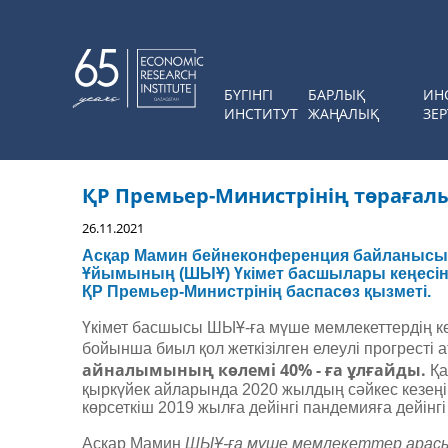
БҮГІНГІ
БАРЛЫҚ
ИН
ИНСТИТУТ
ЖАҢАЛЫҚ
ЗЕР
ҚР Премьер-Министрінің төраға
26.11.2021
Асқар Мамин бейнеконференция байланысы
Ұйымының (ШЫҰ) Үкімет басшылары кеңесін
ҚР Премьер-Министрінің баспасөз қызметі.
Үкімет басшысы ШЫҰ-ға мүше мемлекеттердің к
бойынша биыл қол жеткізілген елеулі прогресті а
айналымының көлемі 40% - ға ұлғайды.
Қа
қыркүйек айларында 2020 жылдың сәйкес кезеңім
көрсеткіш 2019 жылға дейінгі пандемияға дейінгі
Асқар Мамин
ШЫҰ-ға мүше мемлекеттер арасы