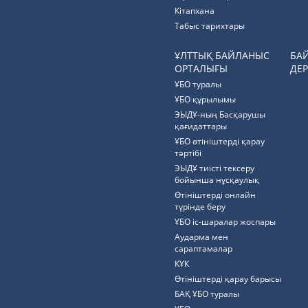
Кітапхана
Табыс тарихтары
ҰЛТТЫҚ БАЙЛАНЫС
БА
ОРТАЛЫҒЫ
ДЕР
ҰБО туралы
ҰБО құрылымы
ЭЫДҰ-ның Басқарушы
қағидаттары
ҰБО өтініштерді қарау
тәртібі
ЭЫДҰ тиісті тексеру
бойынша нұсқаулық
Өтініштерді онлайн
түрінде беру
ҰБО іс-шаралар жоспары
Аударма мен
сараптамалар
КҰК
Өтініштерді қарау барысы
БАҚ ҰБО туралы