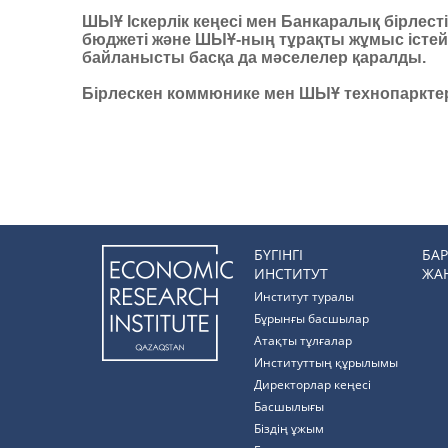
ШЫҰ Іскерлік кеңесі мен Банкаралық бірлест
бюджеті және ШЫҰ-ның тұрақты жұмыс істе
байланысты басқа да мәселелер қаралды.
Бірлескен коммюнике мен ШЫҰ технопаркт
БҮГІНГІ
БА
ИНСТИТУТ
ЖА
Институт туралы
Бұрынғы басшылар
Атақты тұлғалар
Институттың құрылымы
Директорлар кеңесі
Басшылығы
Біздің ұжым