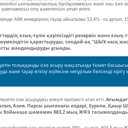
 жөніндегі ынтымақтастық бағдарламасын және оны Іске а
ы қамтамасыз ету қажеттігін атап өтті.
нде АӨК өнімдерінің тауар айналымы 12,4% - ға артып, 1
рдің азық-түлік қауіпсіздігі резервін және азық-т
үмкіндігін қарастыруды, сондай-ақ "ШЫҰ-ның жас
ысты жандандыруды ұсынды.
уетін толыққанды іске асыру мақсатында Үкімет басшысы
а және тауар өткізу жүйесіне неғұрлым белсенді кірігу м
Ағымда
уетін іске асырудағы елеулі прогресті атап өтті.
лық Азия, Парсы шығанағы елдері, Еуропа, Қиыр 
ыты бойынша шамамен 883,2 мың ЖФЭ тасымалданд
 контейнерлік тасымалдар көлемі 36% - ға өсіп, 604,5 мың 