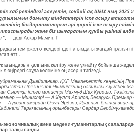
ік хаб ретіндегі әлеуетін, сондай-ақ ШЫҰ-ның 2025 ж
құрылымын дамыту міндеттерін іске асыру мақсаты
метінің бағдарламаларын әрі қарай іске асыру еліміз
лыптастырады және біз шығаратын құнды үшінші елде
ы
", — деді Асқар Мамин. Г
дағы теміржол өткелдеріндегі ағымдағы жағдай транзиттік
тап өтті.
үк ағындарын қалпына келтіру және ұлғайту бойынша жеде
іл өңірдегі сауда көлеміне оң әсерін тигізеді.
браманьям Джайшанкар, ҚХР Мемлекеттік кеңесінің Пре
ырғызстан Президенті Әкімшілігінің басшысы Ақылбек Жа
тан Сыртқы істер министрі Махмуд Шах Куреши, Тәжікста
ремьер — Министрі — Абдулла Арипов, Беларусь Премьер 
 — Лувсаннамсрайн Оюун-Эрдэнэ, Иранның бірінші вице-п
абинеті Төрағасының орынбасары Сердар Бердімұхамедов
а-экономикалық және мәдени-гуманитарлық салалард
лар талқыланды.