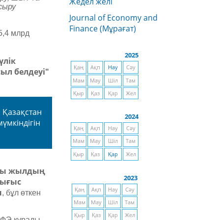
Жедел желі
сыру
Journal of Economy and
Finance (Мұрағат)
5,4 млрд
2025
үлік
Қаң
Ақп
Нау
Сәу
ыл белдеуі"
Мам
Мау
Шіл
Там
Қыр
Қаз
Қар
Жел
 Қазақстан
2024
үмкіндігін
Қаң
Ақп
Нау
Сәу
Мам
Мау
Шіл
Там
Қыр
Қаз
Қар
Жел
ғы жылдың
2023
Шығыс
Қаң
Ақп
Нау
Сәу
ы
, бұл өткен
Мам
Мау
Шіл
Там
Қыр
Қаз
Қар
Жел
ЖФЭ құрады.