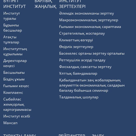
БҮГІНГІ
БАРЛЫҚ
ИНСТИТУТ
ИНСТИТУТ
ЖАҢАЛЫҚ
ЗЕРТТЕУЛЕРІ
Институт
Әлемдік экономиканы зерттеу
туралы
Макроэкономикалық зерттеулер
Бұрынғы
Ғылыми экономикалық сараптама
басшылар
Стратегиялық жоспарлау
Атақты
Климаттың өзгеруі
тұлғалар
Өңірлік зерттеулер
Институттың
Бәсекелес ортаны зерттеу орталығы
құрылымы
Реттеушілік әсерді талдау
Директорлар
кеңесі
Фискалдық саясатты зерттеу
Басшылығы
Ұлттық баяндамалар
Біздің ұжым
Қабылданатын заң жобаларының
әлеуметтік-экономикалық салдарын
Ғылыми кеңес
бағалау бойынша семинар
Комплаенс
Талдамалық шолулар
Cыбайлас
жемқорлық
картограммасы
Институт есебі
Мансап
ТҰРАҚТЫ ДАМУ
РЕЙТИНГТЕР
ЭЫДҰ