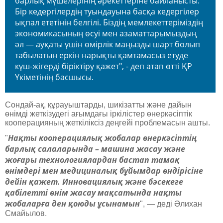
барлық мүшелерінің әрекеттеріне байланысты.
Бір кедергілердің туындауына басқа кедергілер
ықпал ететінін белгілі. Біздің мемлекеттеріміздің
экономикасының өсуі мен азаматтарымыздың
әл — ауқаты үшін өмірлік маңызды шарт болып
табылатын еркін нарықты қамтамасыз етуде
күш-жігерді біріктіру қажет",
- деп атап өтті ҚР
Үкіметінің басшысы.
Сондай-ақ, құрауыштарды, шикізатты және дайын
өнімді жеткізудегі ағымдағы іркілістер өнеркәсіптік
кооперацияның жеткіліксіз деңгейі проблемасын ашты.
Нақты кооперациялық жобалар өнеркәсіптің
"
барлық салаларында – машина жасау және
жоғары технологиялардан бастап тамақ
өнімдері мен медициналық бұйымдар өндірісіне
дейін қажет. Инновациялық және бәсекеге
қабілетті өнім жасау мақсатында нақты
жобаларға ден қоюды ұсынамын
",
— деді Әлихан
Смайылов.