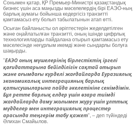
Сонымен қатар, ҚР Премьер-Министрі қазақстандық
бизнес үшін аса маңызды мәселелердің бірі ЕАЭО-ның
барлық аумағы бойынша кедергісіз транзитті
қамтамасыз ету болып табылатынын атап өтті.
Осыған байланысты ол әріптестерін жеделдетілген
және оңайлатылған транзитті, оның ішінде цифрлық
технологияларды пайдалана отырып қамтамасыз ету
мәселесінде неғұрлым икемді және сындарлы болуға
шақырды.
ЕАЭО оның мүшелерінің бірлестіктің іргелі
"
қағидаттарына бейілділігін сақтай отырып
және ағымдағы күрделі жағдайларда Еуразиялық
экономикалық интеграцияның барлық
қатысушыларына пайда әкелетініне сенімдімін.
Бұл ретте барлық елдер үшін өзара тиімді
жағдайларда даму жолымен жүру үшін ұлттық
мүдделер мен интеграциялық процестер
арасында теңгерім табу қажет
",
– деп түйіндеді
Әлихан Смайылов.