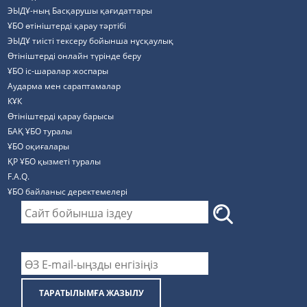
ЭЫДҰ-ның Басқарушы қағидаттары
ҰБО өтініштерді қарау тәртібі
ЭЫДҰ тиісті тексеру бойынша нұсқаулық
Өтініштерді онлайн түрінде беру
ҰБО іс-шаралар жоспары
Аударма мен сараптамалар
КҰК
Өтініштерді қарау барысы
БАҚ ҰБО туралы
ҰБО оқиғалары
ҚР ҰБО қызметі туралы
F.A.Q.
ҰБО байланыс деректемелерi
ТАРАТЫЛЫМҒА ЖАЗЫЛУ