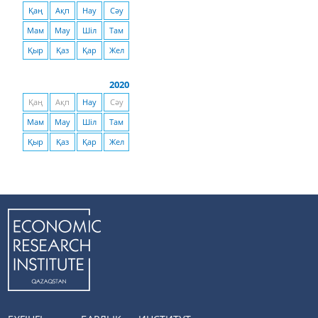
Қаң
Ақп
Нау
Сәу
Мам
Мау
Шіл
Там
Қыр
Қаз
Қар
Жел
2020
Қаң
Ақп
Нау
Сәу
Мам
Мау
Шіл
Там
Қыр
Қаз
Қар
Жел