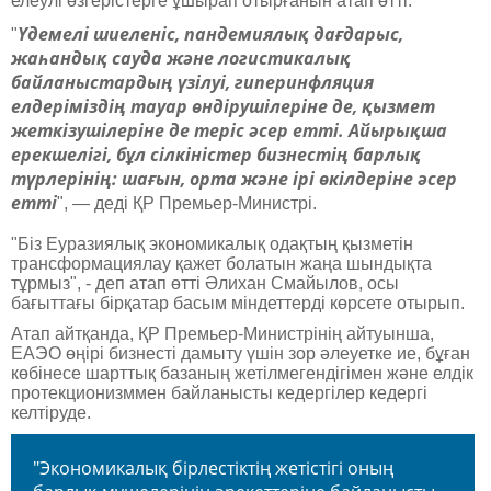
елеулі өзгерістерге ұшырап отырғанын атап өтті.
Үдемелі шиеленіс, пандемиялық дағдарыс,
"
жаһандық сауда және логистикалық
байланыстардың үзілуі, гиперинфляция
елдеріміздің тауар өндірушілеріне де, қызмет
жеткізушілеріне де теріс әсер етті. Айырықша
ерекшелігі, бұл сілкіністер бизнестің барлық
түрлерінің: шағын, орта және ірі өкілдеріне әсер
етті
",
— деді ҚР Премьер-Министрі.
"Біз Еуразиялық экономикалық одақтың қызметін
трансформациялау қажет болатын жаңа шындықта
тұрмыз",
- деп атап өтті Әлихан Смайылов, осы
бағыттағы бірқатар басым міндеттерді көрсете отырып.
Атап айтқанда, ҚР Премьер-Министрінің айтуынша,
ЕАЭО өңірі бизнесті дамыту үшін зор әлеуетке ие, бұған
көбінесе шарттық базаның жетілмегендігімен және елдік
протекционизммен байланысты кедергілер кедергі
келтіруде.
"Экономикалық бірлестіктің жетістігі оның