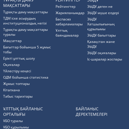
МАҚСАТТАРЫ
Рейтингтер
ЭЫДҰ деген не
Тұрақты даму мақсаттары
Жарияланымдар
ЭЫДҰ мүше елдері
ТДМ іске асырудың
Баспасөз
ЭЫДҰ
институционалдық негізі
хабарламалары
Хатшылығының
құрылымы
Тұрақты даму мақсаттары
Ұлттық
туралы
баяндамалар
ЭЫДҰ бағыттары
Мақсаттар
Қазақстан және
ЭЫДҰ
Бағыттар бойынша 5 жұмыс
тобы
ЭЫДҰ оқиғалары
Ерікті ұлттық шолу
Іс-шаралар жоспары
Оқиғалар
Үйлестіру кеңесі
ОДМ бойынша статистика
Жұмыс топтары
Кітапхана
Табыс тарихтары
ҰЛТТЫҚ БАЙЛАНЫС
БАЙЛАНЫС
ОРТАЛЫҒЫ
ДЕРЕКТЕМЕЛЕРІ
ҰБО туралы
ҰБО құрылымы