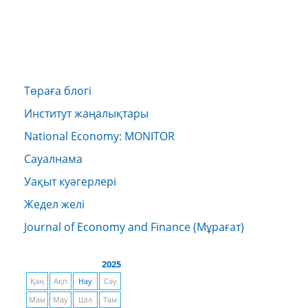
Төраға блогі
Институт жаңалықтары
National Economy: MONITOR
Сауалнама
Уақыт куәгерлері
Жедел желі
Journal of Economy and Finance (Мұрағат)
2025
Қаң
Ақп
Нау
Сәу
Мам
Мау
Шіл
Там