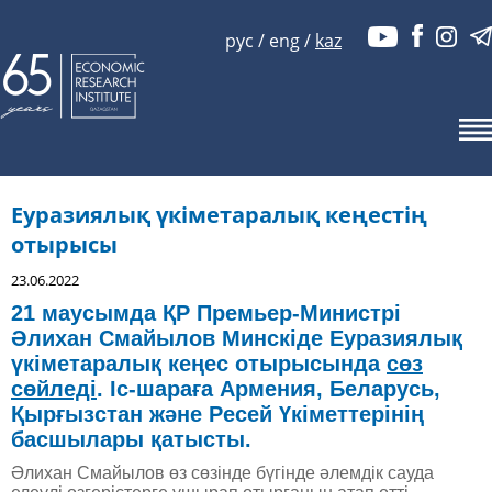
рус
/
eng
/
kaz
Еуразиялық үкіметаралық кеңестің
отырысы
23.06.2022
21 маусымда ҚР Премьер-Министрі
Әлихан Смайылов Минскіде Еуразиялық
үкіметаралық кеңес отырысында
сөз
сөйледі
. Іс-шараға Армения, Беларусь,
Қырғызстан және Ресей Үкіметтерінің
басшылары қатысты.
Әлихан Смайылов өз сөзінде бүгінде әлемдік сауда