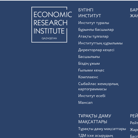
БҮГІНГІ
БА
ИНСТИТУТ
ЖА
Институт туралы
Бұрынғы басшылар
Атақты тұлғалар
Институттың құрылымы
Директорлар кеңесі
Басшылығы
Біздің ұжым
Ғылыми кеңес
Комплаенс
Cыбайлас жемқорлық
картограммасы
Институт есебі
Мансап
ТҰРАҚТЫ ДАМУ
РЕ
МАҚСАТТАРЫ
Рей
Тұрақты даму мақсаттары
Жар
ТДМ іске асырудың
Бас