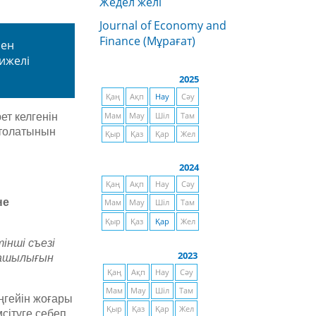
Жедел желі
Journal of Economy and
Finance (Мұрағат)
мен
ижелі
2025
Қаң
Ақп
Нау
Сәу
ет келгенін
Мам
Мау
Шіл
Там
і толатынын
Қыр
Қаз
Қар
Жел
2024
Қаң
Ақп
Нау
Сәу
не
Мам
Мау
Шіл
Там
Қыр
Қаз
Қар
Жел
інші съезі
2023
зашылығын
Қаң
Ақп
Нау
Сәу
Мам
Мау
Шіл
Там
ңгейін жоғары
Қыр
Қаз
Қар
Жел
сітуге себеп