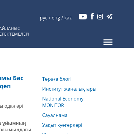
рус
/
eng
/
kaz
АЙЛАНЫС
ЕРЕКТЕМЕЛЕРІ
ымы Бас
Төраға блогі
 деп
Институт жаңалықтары
National Economy:
MONITOR
ы одан әрі
Сауалнама
лік ұйымның
Уақыт куәгерлері
ауазымындағы