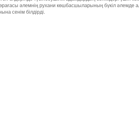
өрағасы әлемнің рухани көшбасшыларының бүкіл әлемде а
ына сенім білдірді.