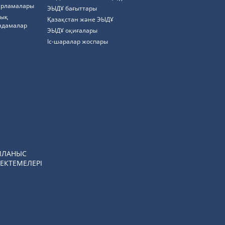
арламалары
ЭЫДҰ бағыттары
тық
Қазақстан және ЭЫДҰ
ндамалар
ЭЫДҰ оқиғалары
Іс-шаралар жоспары
ЙЛАНЫС
ЕКТЕМЕЛЕРІ