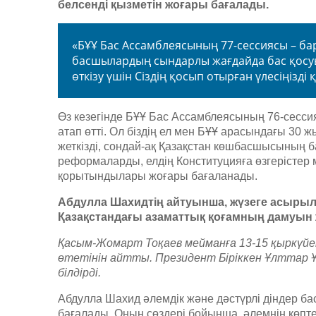
белсенді қызметін жоғары бағалады.
«БҰҰ Бас Ассамблеясының 77-сессиясы – ба
басшылардың сындарлы жағдайда бас қосуы 
өткізу үшін Сіздің қосып отырған үлесіңізді
Өз кезегінде БҰҰ Бас Ассамблеясының 76-сесси
атап өтті. Ол біздің ел мен БҰҰ арасындағы 30 ж
жеткізді, сондай-ақ Қазақстан көшбасшысының 
реформаларды, елдің Конституцияға өзгерістер
қорытындылары жоғары бағаланады.
Абдулла Шахидтің айтуынша, жүзеге асыры
Қазақстандағы азаматтық қоғамның дамуын ж
Қасым-Жомарт Тоқаев мейманға 13-15 қыркүйе
өтетінін айтты. Президент Біріккен Ұлттар 
білдірді.
Абдулла Шахид әлемдік және дәстүрлі діндер 
бағалады. Оның сөздері бойынша, әлемнің көпте