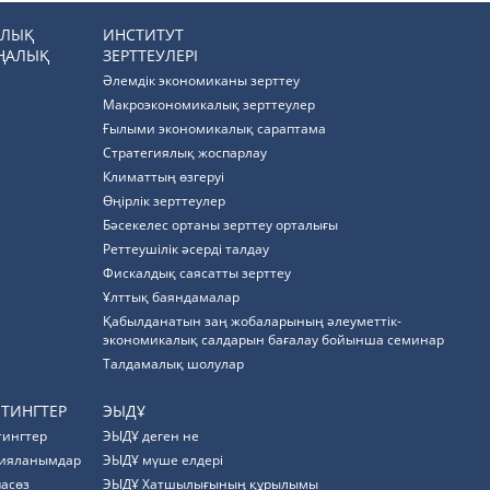
РЛЫҚ
ИНСТИТУТ
ҢАЛЫҚ
ЗЕРТТЕУЛЕРІ
Әлемдік экономиканы зерттеу
Макроэкономикалық зерттеулер
Ғылыми экономикалық сараптама
Стратегиялық жоспарлау
Климаттың өзгеруі
Өңірлік зерттеулер
Бәсекелес ортаны зерттеу орталығы
Реттеушілік әсерді талдау
Фискалдық саясатты зерттеу
Ұлттық баяндамалар
Қабылданатын заң жобаларының әлеуметтік-
экономикалық салдарын бағалау бойынша семинар
Талдамалық шолулар
ЙТИНГТЕР
ЭЫДҰ
тингтер
ЭЫДҰ деген не
ияланымдар
ЭЫДҰ мүше елдері
пасөз
ЭЫДҰ Хатшылығының құрылымы