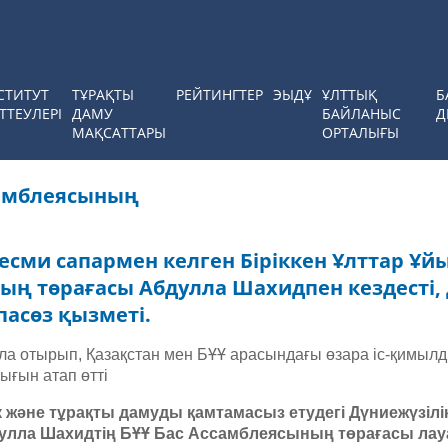
СТИТУТ
ТҰРАҚТЫ
РЕЙТИНГТЕР
ЭЫДҰ
ҰЛТТЫҚ
Б
ТТЕУЛЕРІ
ДАМУ
БАЙЛАНЫС
Д
МАҚСАТТАРЫ
ОРТАЛЫҒЫ
самблеясының
сми сапармен келген Біріккен Ұлттар Ұй
ң төрағасы Абдулла Шахидпен кездесті,
пасөз қызметі.
а отырып, Қазақстан мен БҰҰ арасындағы өзара іс-қимылд
ғын атап өтті
дік және тұрақты дамуды қамтамасыз етудегі Дүниежүзі
бдулла Шахидтің БҰҰ Бас Ассамблеясының төрағасы л