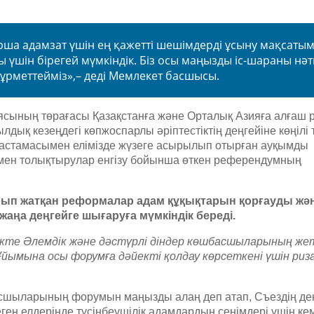
рша адамзат үшін ең қажетті шешімдерді ұсыну мақсаты
үшін бірегей мүмкіндік. Біз осы маңызды іс-шараны нәт
 құрметтейміз»,– деді Мемлекет басшысы.
ясының төрағасы Қазақстанға және Орталық Азияға алғаш р
ылдық кезеңдегі көпжоспарлы әріптестіктің деңгейіне көңіл
бастамасымен елімізде жүзеге асырылып отырған ауқымды
 мен толықтырулар енгізу бойынша өткен референдумның
лып жатқан реформалар адам құқықтарын қорғауды жә
аңа деңгейге шығаруға мүмкіндік береді.
кте Әлемдік және дәстүрлі діндер көшбасшыларының жет
Ұйымына осы форумға дәйекті қолдау көрсеткені үшін ри
басшыларының форумын маңызды алаң деп атап, Съездің де
ген елдерінде түсінбеушілік адамдардың сенімдері үшін кем