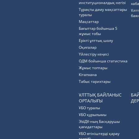
институционалдық негізі
хаб
Тұрақты даму мақсаттары
Ұлт
туралы
бая
Мақсаттар
Бағыттар бойынша 5
жұмыс тобы
Ерікті ұлттық шолу
Оқиғалар
Үйлестіру кеңесі
ОДМ бойынша статистика
Жұмыс топтары
Кітапхана
Табыс тарихтары
ҰЛТТЫҚ БАЙЛАНЫС
БА
ОРТАЛЫҒЫ
ДЕР
ҰБО туралы
ҰБО құрылымы
ЭЫДҰ-ның Басқарушы
қағидаттары
ҰБО өтініштерді қарау
тәртібі