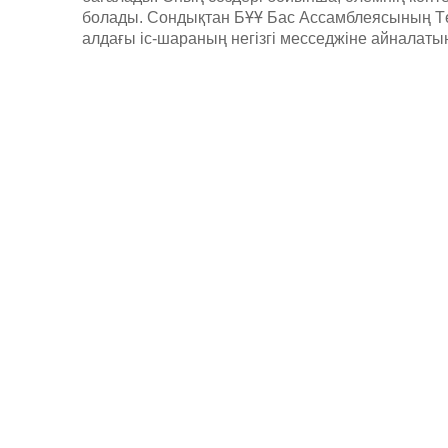
болады. Сондықтан БҰҰ Бас Ассамблеясының Т
алдағы іс-шараның негізгі месседжіне айналатын