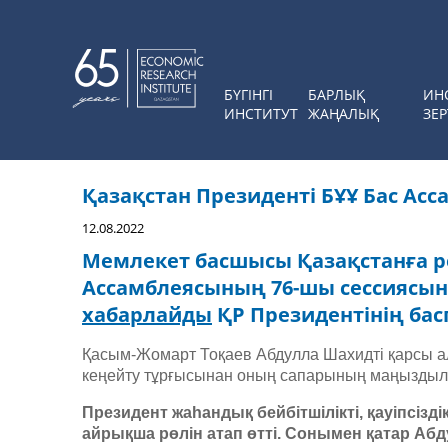
БҮГІНГІ
БАРЛЫҚ
ИН
ИНСТИТУТ
ЖАҢАЛЫҚ
ЗЕР
Қазақстан Президенті БҰҰ Бас Ас
12.08.2022
Мемлекет басшысы Қазақстанға ре
Ассамблеясының 76-шы сессиясыны
хабарлайды
ҚР Президентінің бас
Қасым-Жомарт Тоқаев Абдулла Шахидті қарсы ал
кеңейту тұрғысынан оның сапарының маңыздылы
Президент жаһандық бейбітшілікті, қауіпсіз
айрықша рөлін атап өтті. Сонымен қатар А