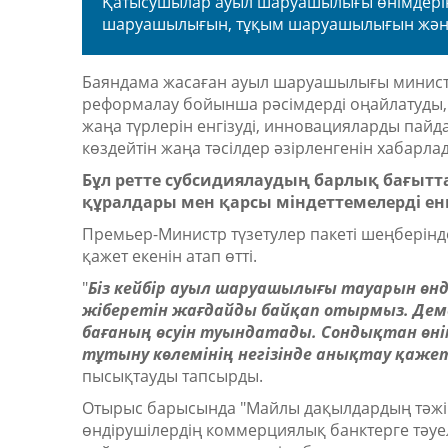
Қатысушылар ауыл шаруашылығы өнімдерін 
шаруашылығын, тұқым шаруашылығын жән
Баяндама жасаған ауыл шаруашылығы министрі
реформалау бойынша рәсімдерді оңайлатуды
жаңа түрлерін енгізуді, инновацияларды па
көздейтін жаңа тәсілдер әзірленгенін хабарла
Бұл ретте субсидиялаудың барлық бағыт
құралдары мен қарсы міндеттемелерді ен
Премьер-Министр түзетулер пакеті шеңберінде 
қажет екенін атап өтті.
"
Біз кейбір ауыл шаруашылығы тауарын өнді
жіберетін жағдайды байқап отырмыз. Деме
бағаның өсуін туындатады. Сондықтан өнімн
тұтыну көлемінің негізінде анықтау қаже
пысықтауды тапсырды.
Отырыс барысында "Майлы дақылдардың тәжі
өндірушілердің коммерциялық банктерге тәуел