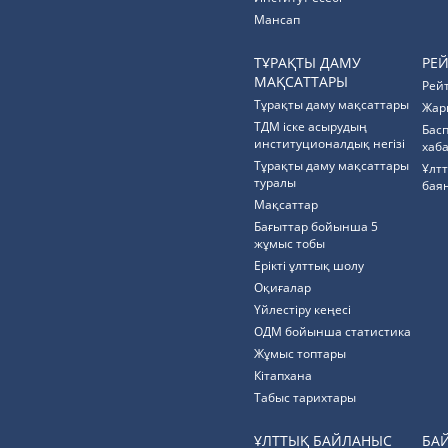
Мансап
ТҰРАҚТЫ ДАМУ
РЕ
МАҚСАТТАРЫ
Рей
Тұрақты даму мақсаттары
Жар
ТДМ іске асырудың
Бас
институционалдық негізі
хаб
Тұрақты даму мақсаттары
Ұлт
туралы
бая
Мақсаттар
Бағыттар бойынша 5
жұмыс тобы
Ерікті ұлттық шолу
Оқиғалар
Үйлестіру кеңесі
ОДМ бойынша статистика
Жұмыс топтары
Кітапхана
Табыс тарихтары
ҰЛТТЫҚ БАЙЛАНЫС
БА