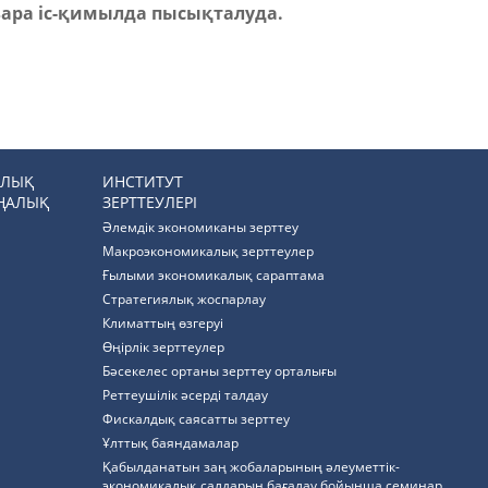
зара іс-қимылда пысықталуда.
РЛЫҚ
ИНСТИТУТ
ҢАЛЫҚ
ЗЕРТТЕУЛЕРІ
Әлемдік экономиканы зерттеу
Макроэкономикалық зерттеулер
Ғылыми экономикалық сараптама
Стратегиялық жоспарлау
Климаттың өзгеруі
Өңірлік зерттеулер
Бәсекелес ортаны зерттеу орталығы
Реттеушілік әсерді талдау
Фискалдық саясатты зерттеу
Ұлттық баяндамалар
Қабылданатын заң жобаларының әлеуметтік-
экономикалық салдарын бағалау бойынша семинар