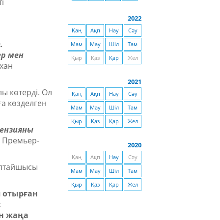
і
2022
Қаң
Ақп
Нау
Сәу
.
Мам
Мау
Шіл
Там
ер мен
Қыр
Қаз
Қар
Жел
хан
2021
ы көтерді. Ол
Қаң
Ақп
Нау
Сәу
ға көзделген
Мам
Мау
Шіл
Там
Қыр
Қаз
Қар
Жел
цензияны
ті Премьер-
2020
Қаң
Ақп
Нау
Сәу
ылтайшысы
Мам
Мау
Шіл
Там
Қыр
Қаз
Қар
Жел
 отырған
к
ін жаңа