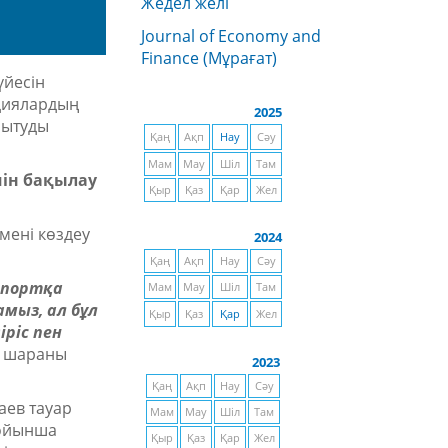
Жедел желі
Journal of Economy and
Finance (Мұрағат)
үйесін
диялардың
2025
мытуды
Қаң
Ақп
Нау
Сәу
Мам
Мау
Шіл
Там
ін бақылау
Қыр
Қаз
Қар
Жел
мені көздеу
2024
Қаң
Ақп
Нау
Сәу
кспортқа
Мам
Мау
Шіл
Там
мыз, ал бұл
Қыр
Қаз
Қар
Жел
іріс пен
ы шараны
2023
Қаң
Ақп
Нау
Сәу
ев тауар
Мам
Мау
Шіл
Там
бойынша
Қыр
Қаз
Қар
Жел