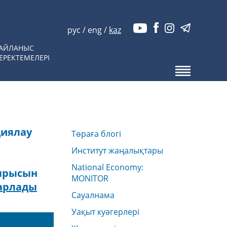
рус
/
eng
/
kaz
АЙЛАНЫС
ЕРЕКТЕМЕЛЕРІ
диялау
Төраға блогі
Институт жаңалықтары
National Economy:
тырысын
MONITOR
арлады
Сауалнама
Уақыт куәгерлері