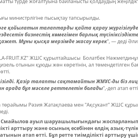
атты түрде жоғалтуына байланысты қолдаудың жеңілдікт
ығы министрлігіне пысықтау тапсырылды.
лерге қойылатын талаптарды қайта қарау жүргізілуде
ездесетін бизнестің көмегімен барлық түсініксіздікт
ажет. Мұны қысқа мерзімде жасау керек
",
— деді Әли
ALA-FRUIT.KZ" ЖШС құрылтайшысы Болатбек Нәжметдинұл
 дизель отынын құюды жөн көретінін, ал төмендетілген ба
тті.
гізілді. Қазір талапты сақтамайтын ЖМҰС-ды біз ли
н арада бұл мәселе реттелетін болады
",
-деп атап өт
ма төрайымы Рәзия Жатақпаева мен "Ақсукант" ЖШС құр
еді.
н Смайылов ауыл шаруашылығындағы жоспарланып
ікті арттыру және осының есебінен елдің азық-түлі
атынын атап өтті. Бұл ретте тиімділікті арттыру үш