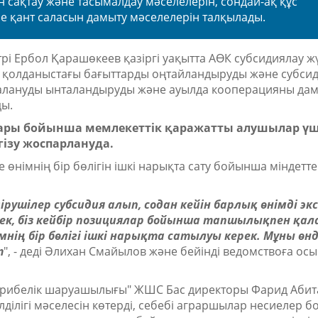
сақтау және тасымалдау мәселелерін, сондай-ақ құс
е қант
саласын дамыту мәселелерін талқылады.
 Ербол Қарашөкеев қазіргі уақытта АӨК субсидиялау ж
, қолданыстағы бағыттарды оңтайландыруды және субси
йдалануды ынталандыруды және ауылда кооперацияны да
ды.
тары бойынша мемлекеттік қаражатты алушылар үш
гізу жоспарлануда.
өнімнің бір бөлігін ішкі нарықта сату бойынша міндетте
рушілер субсидия алып, содан кейін барлық өнімді э
к, біз кейбір позициялар бойынша тапшылықпен қала
ің бір бөлігі ішкі нарықта сатылуы керек. Мұны өнд
т
",
- деді Әлихан Смайылов және бейінді ведомствоға ос
рибелік шаруашылығы" ЖШС Бас директоры Фарид Абита
ділігі мәселесін көтерді, себебі аграршылар несиелер 