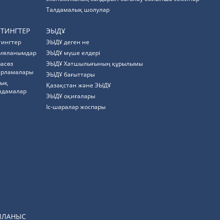
Талдамалық шолулар
ЙТИНГТЕР
ЭЫДҰ
тингтер
ЭЫДҰ деген не
ияланымдар
ЭЫДҰ мүше елдері
пасөз
ЭЫДҰ Хатшылығының құрылымы
арламалары
ЭЫДҰ бағыттары
тық
Қазақстан және ЭЫДҰ
ндамалар
ЭЫДҰ оқиғалары
Іс-шаралар жоспары
ЙЛАНЫС