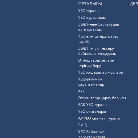
ОРТАЛЫҒЫ
ДЕР
ҰБО туралы
ҰБО құрылымы
ЭЫДҰ-ның Басқарушы
қағидаттары
ҰБО өтініштерді қарау
тәртібі
ЭЫДҰ тиісті тексеру
бойынша нұсқаулық
Өтініштерді онлайн
түрінде беру
ҰБО іс-шаралар жоспары
Аударма мен
сараптамалар
КҰК
Өтініштерді қарау барысы
БАҚ ҰБО туралы
ҰБО оқиғалары
ҚР ҰБО қызметі туралы
F.A.Q.
ҰБО байланыс
деректемелерi