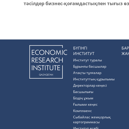
тәсілдер бизнес-қоғамдастықпен тығыз ө
БҮГІНГІ
БА
ИНСТИТУТ
ЖА
Институт туралы
Бұрынғы басшылар
Атақты тұлғалар
Институттың құрылымы
Директорлар кеңесі
Басшылығы
Біздің ұжым
Ғылыми кеңес
Комплаенс
Cыбайлас жемқорлық
картограммасы
Институт есебі