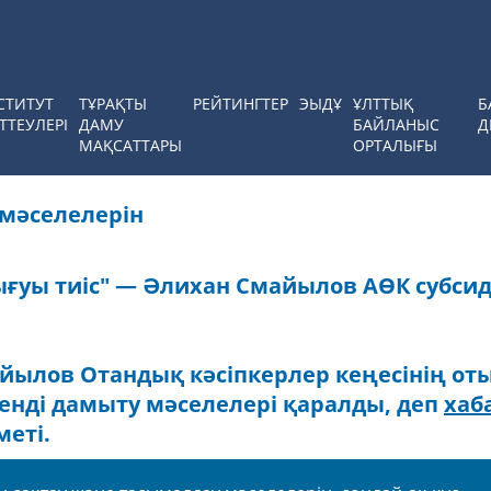
СТИТУТ
ТҰРАҚТЫ
РЕЙТИНГТЕР
ЭЫДҰ
ҰЛТТЫҚ
Б
ТТЕУЛЕРІ
ДАМУ
БАЙЛАНЫС
Д
МАҚСАТТАРЫ
ОРТАЛЫҒЫ
 мәселелерін
шығуы тиіс" — Әлихан Смайылов АӨК субси
йылов Отандық кәсіпкерлер кеңесінің о
ешенді дамыту мәселелері қаралды, деп
хаб
еті.