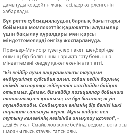
дамытуды көздейтін жаңа тәсілдер әзірленгенін
хабарлады.
Бұл ретте субсидиялаудың барлық бағыттары
бойынша мемлекеттік қаражатты алушылар
үшін бақылау құралдары мен қарсы
міндеттемелерді енгізу жоспарлануда.
Премьер-Министр түзетулер пакеті шеңберінде
өнімнің бір бөлігін ішкі нарықта сату бойынша
міндеттемені көздеу қажет екенін атап өтті.
"
Біз кейбір ауыл шаруашылығы тауарын
өндірушілер субсидия алып, содан кейін барлық
өнімді экспортқа жіберетін жағдайды байқап
отырмыз. Демек, біз кейбір позициялар бойынша
тапшылықпен қаламыз, ал бұл бағаның өсуін
туындатады. Сондықтан өнімнің бір бөлігі ішкі
нарықта сатылуы керек. Мұны өндіріс пен
тұтыну көлемінің негізінде анықтау қажет
",
-
деді Әлихан Смайылов және бейінді ведомствоға осы
шараны пысықтауды тапсырды.