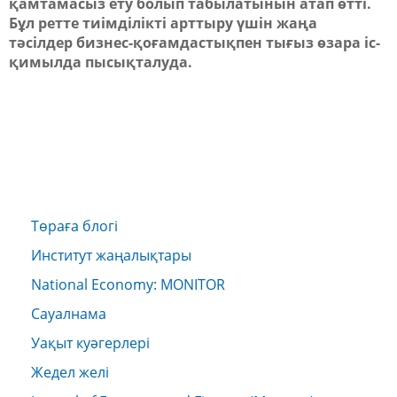
қамтамасыз ету болып табылатынын атап өтті.
Бұл ретте тиімділікті арттыру үшін жаңа
тәсілдер бизнес-қоғамдастықпен тығыз өзара іс-
қимылда пысықталуда.
Төраға блогі
Институт жаңалықтары
National Economy: MONITOR
Сауалнама
Уақыт куәгерлері
Жедел желі