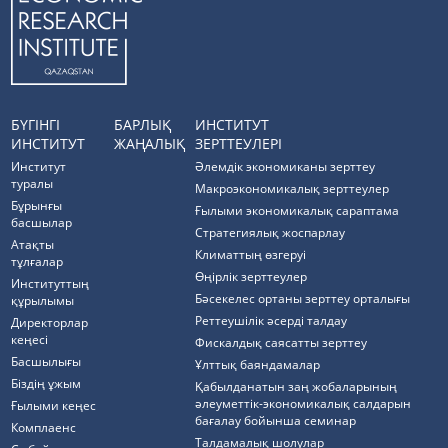
БҮГІНГІ
БАРЛЫҚ
ИНСТИТУТ
ИНСТИТУТ
ЖАҢАЛЫҚ
ЗЕРТТЕУЛЕРІ
Институт
Әлемдік экономиканы зерттеу
туралы
Макроэкономикалық зерттеулер
Бұрынғы
Ғылыми экономикалық сараптама
басшылар
Стратегиялық жоспарлау
Атақты
Климаттың өзгеруі
тұлғалар
Өңірлік зерттеулер
Институттың
Бәсекелес ортаны зерттеу орталығы
құрылымы
Реттеушілік әсерді талдау
Директорлар
кеңесі
Фискалдық саясатты зерттеу
Басшылығы
Ұлттық баяндамалар
Біздің ұжым
Қабылданатын заң жобаларының
әлеуметтік-экономикалық салдарын
Ғылыми кеңес
бағалау бойынша семинар
Комплаенс
Талдамалық шолулар