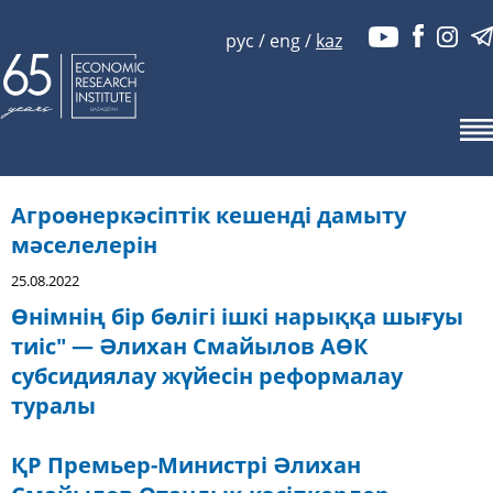
рус
/
eng
/
kaz
Агроөнеркәсіптік кешенді дамыту
мәселелерін
25.08.2022
Өнімнің бір бөлігі ішкі нарыққа шығуы
тиіс" — Әлихан Смайылов АӨК
субсидиялау жүйесін реформалау
туралы
ҚР Премьер-Министрі Әлихан