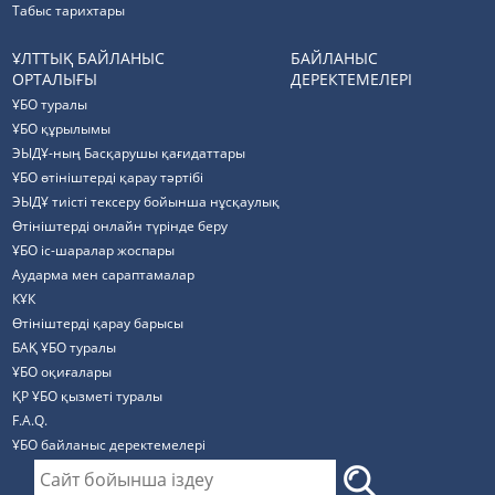
Табыс тарихтары
ҰЛТТЫҚ БАЙЛАНЫС
БАЙЛАНЫС
ОРТАЛЫҒЫ
ДЕРЕКТЕМЕЛЕРІ
ҰБО туралы
ҰБО құрылымы
ЭЫДҰ-ның Басқарушы қағидаттары
ҰБО өтініштерді қарау тәртібі
ЭЫДҰ тиісті тексеру бойынша нұсқаулық
Өтініштерді онлайн түрінде беру
ҰБО іс-шаралар жоспары
Аударма мен сараптамалар
КҰК
Өтініштерді қарау барысы
БАҚ ҰБО туралы
ҰБО оқиғалары
ҚР ҰБО қызметі туралы
F.A.Q.
ҰБО байланыс деректемелерi