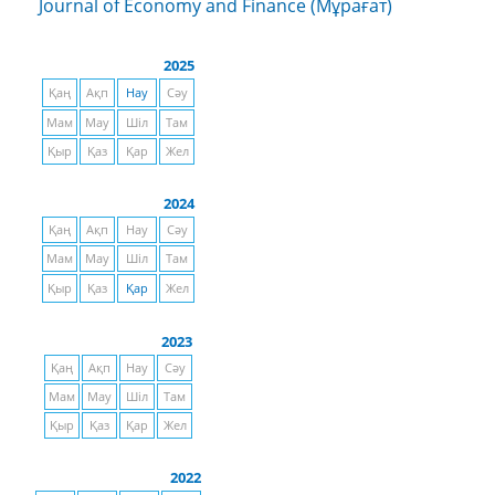
Journal of Economy and Finance (Мұрағат)
2025
Қаң
Ақп
Нау
Сәу
Мам
Мау
Шіл
Там
Қыр
Қаз
Қар
Жел
2024
Қаң
Ақп
Нау
Сәу
Мам
Мау
Шіл
Там
Қыр
Қаз
Қар
Жел
2023
Қаң
Ақп
Нау
Сәу
Мам
Мау
Шіл
Там
Қыр
Қаз
Қар
Жел
2022