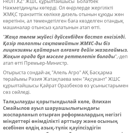
FRUIT.KZ" ЖШС құрылтайшысы Болатбек
Нәжметдинұлы көтерді. Ол өңірлерде жергілікті
ЖМҚС транзиттік көлікке дизель отынын құюды жөн
көретінін, ал төмендетілген баға көзделген отандық
машиналар отынсыз қалатынын атап өтті.
"
Жаңа төлем жүйесі дүйсенбіден бастап енгізілді.
Қазір талапты сақтамайтын ЖМҰС-ды біз
лицензияны қайтарып алғанға дейін жазалаймыз.
Жақын арада бұл мәселе реттелетін болады
",
-деп
атап өтті Премьер-Министр.
Отырыста сондай-ақ "Алель Агро" АҚ Басқарма
төрайымы Рәзия Жатақпаева мен "Ақсукант" ЖШС
құрылтайшысы Қайрат Оразбеков өз ұсыныстарымен
сөз сөйледі.
Талқылауды қорытындылай келе, Әлихан
Смайылов ауыл шаруашылығындағы
жоспарланып отырған реформалардың негізгі
міндеттері өнімділікті арттыру және осының
есебінен елдің азық-түлік қауіпсіздігін