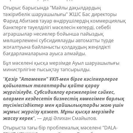
Отырыс барысында "Майлы дақылдардың
тәжірибелік шаруашылығы" ЖШС Бас директоры
Фарид Абитаев тауар өндірушілердің коммерциялық
банктерге тәуелділігі мәселесін көтерді, себебі
аграршылар несиелер бойынша пайыздық
мөлшерлемені субсидиялауды автоматты түрде
жоғалтуына байланысты қолдаудың жеңілдікті
бағдарламаларына ауыса алмайды.
Бұл мәселені қысқа мерзімде Ауыл шаруашылығы
министрлігіне пысықтау тапсырылды.
"
Қазір "Атамекен" ҰКП-мен бірге кәсіпкерлерге
қойылатын талаптарды қайта қарау
жүргізілуде. Субсидиялау ережелеріне сәйкес,
олармен кездесетін бизнестің көмегімен барлық
түсініксіздіктер мен қайшылықтарды жою үшін
жұмыс жүргізу қажет. Мұны қысқа мерзімде
жасау керек
",
— деді Әлихан Смайылов.
Отырыста тағы бір проблемалық мәселені "DALA-