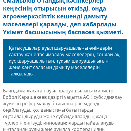
Смайылов Отандық кәсіпкерлер
кеңесінің отырысын өткізді, онда
агроөнеркәсіптік кешенді дамыту
мәселелері қаралды, деп
хабарлады
Үкімет басшысының баспасөз қызметі.
Қатысушылар ауыл шаруашылығы өнімдерін
сақтау және тасымалдау мәселелерін, сондай-ақ
құс шаруашылығын, тұқым шаруашылығын
және қант
саласын дамыту мәселелерін
талқылады.
Баяндама жасаған ауыл шаруашылығы министрі
Ербол Қарашөкеев қазіргі уақытта АӨК субсидиялау
жүйесін реформалау бойынша рәсімдерді
оңайлатуды, қолданыстағы бағыттарды
оңтайландыруды және субсидиялардың жаңа
түрлерін енгізуді, инновацияларды пайдалануды
ынталандыруды және ауылда кооперацияны