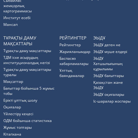
Cыбайлас
жемқорлық
картограммасы
Институт есебі
Мансап
ТҰРАҚТЫ ДАМУ
РЕЙТИНГТЕР
ЭЫДҰ
МАҚСАТТАРЫ
Рейтингтер
ЭЫДҰ деген не
Тұрақты даму мақсаттары
Жарияланымдар
ЭЫДҰ мүше елдері
ТДМ іске асырудың
Баспасөз
ЭЫДҰ
институционалдық негізі
хабарламалары
Хатшылығының
құрылымы
Тұрақты даму мақсаттары
Ұлттық
туралы
баяндамалар
ЭЫДҰ бағыттары
Мақсаттар
Қазақстан және
ЭЫДҰ
Бағыттар бойынша 5 жұмыс
тобы
ЭЫДҰ оқиғалары
Ерікті ұлттық шолу
Іс-шаралар жоспары
Оқиғалар
Үйлестіру кеңесі
ОДМ бойынша статистика
Жұмыс топтары
Кітапхана