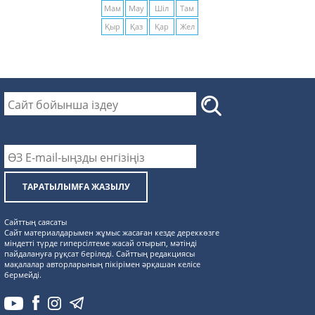
Мам
Мау
Шіл
Там
Қыр
Қаз
Қар
Жел
ТАРАТЫЛЫМҒА ЖАЗЫЛУ
Сайттың саясаты
Сайт материалдарымен жұмыс жасаған кезде дереккөзге
міндетті түрде гиперсілтеме жасай отырып, мәтінді
пайдалануға рұқсат беріледі. Сайттың редакциясы
мақалалар авторларының пікірімен әрқашан келісе
бермейді.