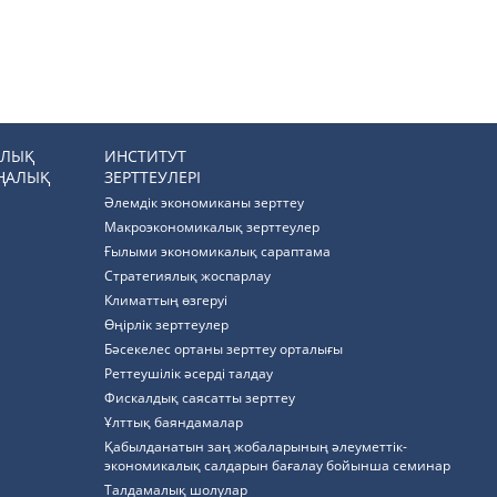
РЛЫҚ
ИНСТИТУТ
ҢАЛЫҚ
ЗЕРТТЕУЛЕРІ
Әлемдік экономиканы зерттеу
Макроэкономикалық зерттеулер
Ғылыми экономикалық сараптама
Стратегиялық жоспарлау
Климаттың өзгеруі
Өңірлік зерттеулер
Бәсекелес ортаны зерттеу орталығы
Реттеушілік әсерді талдау
Фискалдық саясатты зерттеу
Ұлттық баяндамалар
Қабылданатын заң жобаларының әлеуметтік-
экономикалық салдарын бағалау бойынша семинар
Талдамалық шолулар