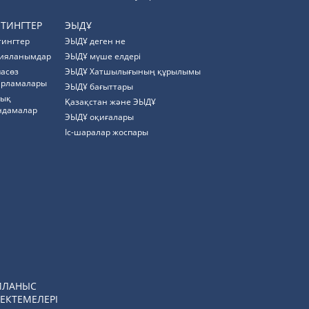
ЙТИНГТЕР
ЭЫДҰ
тингтер
ЭЫДҰ деген не
ияланымдар
ЭЫДҰ мүше елдері
пасөз
ЭЫДҰ Хатшылығының құрылымы
арламалары
ЭЫДҰ бағыттары
тық
Қазақстан және ЭЫДҰ
ндамалар
ЭЫДҰ оқиғалары
Іс-шаралар жоспары
ЙЛАНЫС
ЕКТЕМЕЛЕРІ