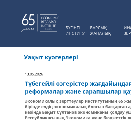
БҮГІНГІ
БАРЛЫҚ
ИН
ИНСТИТУТ
ЖАҢАЛЫҚ
ЗЕР
Уақыт куәгерлері
13.05.2026
Түбегейлі өзгерістер жағдайында
реформалар және сарапшылар қа
Экономикалық зерттеулер институтының 65 жыл
бірінде елдің экономикалық блогын басқарған 
кезінде Бақыт Сұлтанов экономиканы қолдау үш
Республикасының Экономика және бюджеттік жо