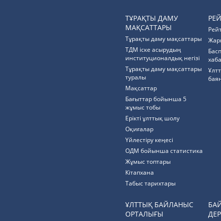
ТҰРАҚТЫ ДАМУ
РЕ
МАҚСАТТАРЫ
Рей
Тұрақты даму мақсаттары
Жар
ТДМ іске асырудың
Бас
институционалдық негізі
хаб
Тұрақты даму мақсаттары
Ұлт
туралы
бая
Мақсаттар
Бағыттар бойынша 5
жұмыс тобы
Ерікті ұлттық шолу
Оқиғалар
Үйлестіру кеңесі
ОДМ бойынша статистика
Жұмыс топтары
Кітапхана
Табыс тарихтары
ҰЛТТЫҚ БАЙЛАНЫС
БА
ОРТАЛЫҒЫ
ДЕР