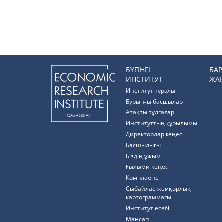
БҮГІНГІ
БА
ИНСТИТУТ
ЖА
Институт туралы
Бұрынғы басшылар
Атақты тұлғалар
Институттың құрылымы
Директорлар кеңесі
Басшылығы
Біздің ұжым
Ғылыми кеңес
Комплаенс
Cыбайлас жемқорлық
картограммасы
Институт есебі
Мансап