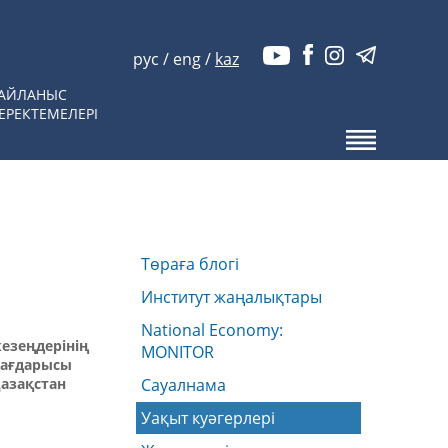
рус
/
eng
/
kaz
АЙЛАНЫС
ЕРЕКТЕМЕЛЕРІ
Төраға блогі
Институт жаңалықтары
National Economy:
езеңдерінің
MONITOR
дағдарысы
Қазақстан
Сауалнама
Уақыт куәгерлері