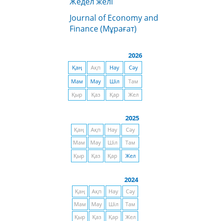
Жедел желі
Journal of Economy and
Finance (Мұрағат)
2026
Қаң
Ақп
Нау
Сәу
Мам
Мау
Шіл
Там
Қыр
Қаз
Қар
Жел
2025
Қаң
Ақп
Нау
Сәу
Мам
Мау
Шіл
Там
Қыр
Қаз
Қар
Жел
2024
Қаң
Ақп
Нау
Сәу
Мам
Мау
Шіл
Там
Қыр
Қаз
Қар
Жел