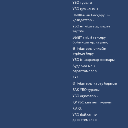
ҰБО туралы
ҰБО құрылымы
ЭЫДҰ-ның Басқарушы
қағидаттары
ҰБО өтініштерді қарау
тәртібі
ЭЫДҰ тиісті тексеру
бойынша нұсқаулық
Өтініштерді онлайн
түрінде беру
ҰБО іс-шаралар жоспары
Аударма мен
сараптамалар
КҰК
Өтініштерді қарау барысы
БАҚ ҰБО туралы
ҰБО оқиғалары
ҚР ҰБО қызметі туралы
F.A.Q.
ҰБО байланыс
деректемелерi