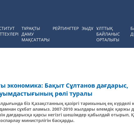
СТИТУТ
ТҰРАҚТЫ
РЕЙТИНГТЕР
ЭЫДҰ
ҰЛТТЫҚ
Б
ТТЕУЛЕРІ
ДАМУ
БАЙЛАНЫС
Д
МАҚСАТТАРЫ
ОРТАЛЫҒЫ
ғы экономика: Бақыт Сұлтанов дағдарыс,
уымдастығының рөлі туралы
дығында біз Қазақстанның қазіргі тарихының ең күрделі к
адамнан сұхбат аламыз. 2007-2010 жылдары әлемдік қаржы 
ін дағдарысқа қарсы негізгі шешімдер қабылдай отырып, 
спарлау министрлігін басқарды.