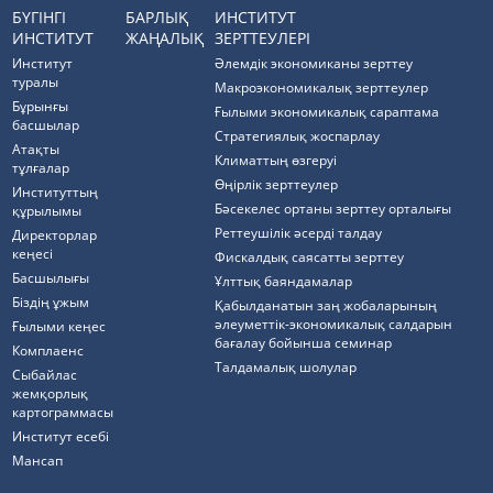
БҮГІНГІ
БАРЛЫҚ
ИНСТИТУТ
ИНСТИТУТ
ЖАҢАЛЫҚ
ЗЕРТТЕУЛЕРІ
Институт
Әлемдік экономиканы зерттеу
туралы
Макроэкономикалық зерттеулер
Бұрынғы
Ғылыми экономикалық сараптама
басшылар
Стратегиялық жоспарлау
Атақты
Климаттың өзгеруі
тұлғалар
Өңірлік зерттеулер
Институттың
Бәсекелес ортаны зерттеу орталығы
құрылымы
Реттеушілік әсерді талдау
Директорлар
кеңесі
Фискалдық саясатты зерттеу
Басшылығы
Ұлттық баяндамалар
Біздің ұжым
Қабылданатын заң жобаларының
әлеуметтік-экономикалық салдарын
Ғылыми кеңес
бағалау бойынша семинар
Комплаенс
Талдамалық шолулар
Cыбайлас
жемқорлық
картограммасы
Институт есебі
Мансап