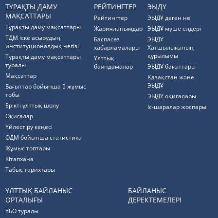
ТҰРАҚТЫ ДАМУ
РЕЙТИНГТЕР
ЭЫДҰ
МАҚСАТТАРЫ
Рейтингтер
ЭЫДҰ деген не
Тұрақты даму мақсаттары
Жарияланымдар
ЭЫДҰ мүше елдері
ТДМ іске асырудың
Баспасөз
ЭЫДҰ
институционалдық негізі
хабарламалары
Хатшылығының
құрылымы
Тұрақты даму мақсаттары
Ұлттық
туралы
баяндамалар
ЭЫДҰ бағыттары
Мақсаттар
Қазақстан және
ЭЫДҰ
Бағыттар бойынша 5 жұмыс
тобы
ЭЫДҰ оқиғалары
Ерікті ұлттық шолу
Іс-шаралар жоспары
Оқиғалар
Үйлестіру кеңесі
ОДМ бойынша статистика
Жұмыс топтары
Кітапхана
Табыс тарихтары
ҰЛТТЫҚ БАЙЛАНЫС
БАЙЛАНЫС
ОРТАЛЫҒЫ
ДЕРЕКТЕМЕЛЕРІ
ҰБО туралы