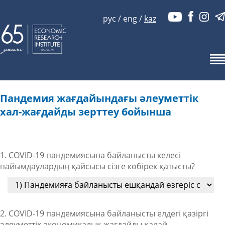
рус
/
eng
/
kaz
Пандемия жағдайындағы әлеуметтік
хал-жағдайды зерттеу бойынша
1. COVID-19 пандемиясына байланысты келесі
пайымдаулардың қайсысы сізге көбірек қатысты?
2. COVID-19 пандемиясына байланысты елдегі қазіргі
әлеуметтік-экономикалық жағдайды қалай