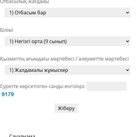
Отбасылық жағдайы
Білімі
Қызметтің ағымдағы мәртебесі / әлеуметтік мәртебесі
Суретте көрсетілген санды енгізіңіз:
Сауалнама