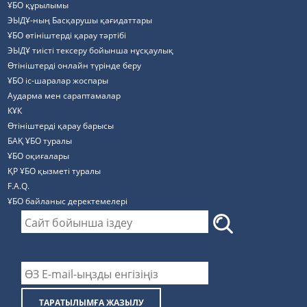
ҰБО құрылымы
ЭЫДҰ-ның Басқарушы қағидаттары
ҰБО өтініштерді қарау тәртібі
ЭЫДҰ тиісті тексеру бойынша нұсқаулық
Өтініштерді онлайн түрінде беру
ҰБО іс-шаралар жоспары
Аударма мен сараптамалар
КҰК
Өтініштерді қарау барысы
БАҚ ҰБО туралы
ҰБО оқиғалары
ҚР ҰБО қызметі туралы
F.A.Q.
ҰБО байланыс деректемелерi
ТАРАТЫЛЫМҒА ЖАЗЫЛУ