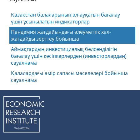
Қазақстан балаларының әл-ауқатын бағалау
үшін ұсынылатын индикаторлар
Пандемия жағдайындағы әлеуметтік хал-
жағдайды зерттеу бойынша
Аймақтардың инвестициялық белсенділігін
бағалау үшін кәсіпкерлерден (инвесторлардан)
сауалнама
Қалалардағы өмір сапасы мәселелері бойынша
сауалнама