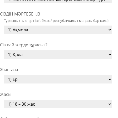
СІЗДІҢ МӘРТЕБЕҢІЗ
Тұрғылықты өңіріңіз (облыс / республикалық маңызы бар қала)
Сіз қай жерде тұрасыз?
Жынысы
Жасы