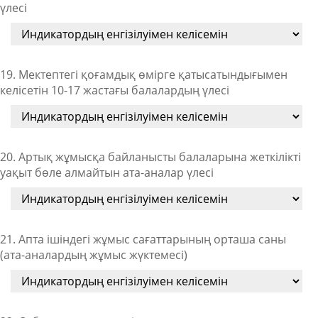
үлесі
19. Мектептегі қоғамдық өмірге қатысатындығымен
келісетін 10-17 жастағы балалардың үлесі
20. Артық жұмысқа байланысты балаларына жеткілікті
уақыт бөле алмайтын ата-аналар үлесі
21. Апта ішіндегі жұмыс сағаттарының орташа саны
(ата-аналардың жұмыс жүктемесі)