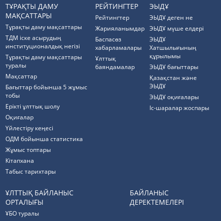
ТҰРАҚТЫ ДАМУ
РЕЙТИНГТЕР
ЭЫДҰ
МАҚСАТТАРЫ
Рейтингтер
ЭЫДҰ деген не
Тұрақты даму мақсаттары
Жарияланымдар
ЭЫДҰ мүше елдері
ТДМ іске асырудың
Баспасөз
ЭЫДҰ
институционалдық негізі
хабарламалары
Хатшылығының
құрылымы
Тұрақты даму мақсаттары
Ұлттық
туралы
баяндамалар
ЭЫДҰ бағыттары
Мақсаттар
Қазақстан және
ЭЫДҰ
Бағыттар бойынша 5 жұмыс
тобы
ЭЫДҰ оқиғалары
Ерікті ұлттық шолу
Іс-шаралар жоспары
Оқиғалар
Үйлестіру кеңесі
ОДМ бойынша статистика
Жұмыс топтары
Кітапхана
Табыс тарихтары
ҰЛТТЫҚ БАЙЛАНЫС
БАЙЛАНЫС
ОРТАЛЫҒЫ
ДЕРЕКТЕМЕЛЕРІ
ҰБО туралы