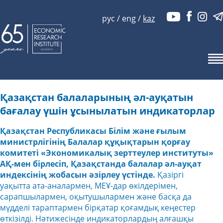
рус
/
eng
/
kaz
Қазақстан балаларының әл-ауқатын
бағалау үшін ұсынылатын индикаторлар
Қазақстан Республикасы Білім және ғылым
министрлігінің Балалар құқықтарын қорғау
комитеті «Экономикалық зерттеулер институты»
АҚ-мен бірлесіп, Қазақстанда балалар әл-ауқат
индексінің жобасын әзірлеу үстінде.
Қазіргі
уақытта ата-аналармен, МЕҰ-дар өкілдерімен,
сарапшылармен, оқытушылармен және басқа да
мүдделі тараптармен бірқатар қоғамдық кеңестер
өткізілді. Нәтижесінде индикаторлардың алғашқы