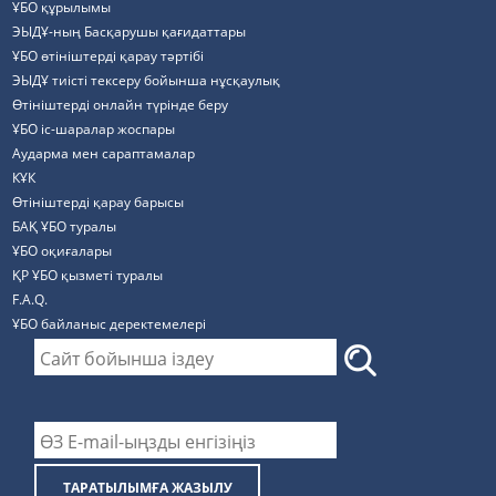
ҰБО құрылымы
ЭЫДҰ-ның Басқарушы қағидаттары
ҰБО өтініштерді қарау тәртібі
ЭЫДҰ тиісті тексеру бойынша нұсқаулық
Өтініштерді онлайн түрінде беру
ҰБО іс-шаралар жоспары
Аударма мен сараптамалар
КҰК
Өтініштерді қарау барысы
БАҚ ҰБО туралы
ҰБО оқиғалары
ҚР ҰБО қызметі туралы
F.A.Q.
ҰБО байланыс деректемелерi
ТАРАТЫЛЫМҒА ЖАЗЫЛУ