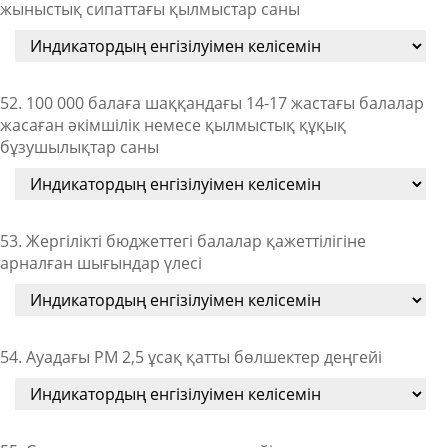
жыныстық сипаттағы қылмыстар саны
52. 100 000 балаға шаққандағы 14-17 жастағы балалар
жасаған әкімшілік немесе қылмыстық құқық
бұзушылықтар саны
53. Жергілікті бюджеттегі балалар қажеттілігіне
арналған шығындар үлесі
54. Ауадағы PM 2,5 ұсақ қатты бөлшектер деңгейі