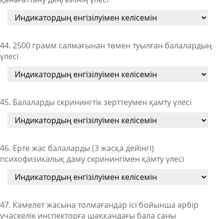
44. 2500 грамм салмағынан төмен туылған балалардың
үлесі
45. Балаларды скринингтік зерттеумен қамту үлесі
46. Ерте жас балаларды (3 жасқа дейінгі)
психофизикалық даму скринингімен қамту үлесі
47. Кәмелет жасына толмағандар ісі бойынша әрбір
учаскелік инспекторға шаққандағы бала саны