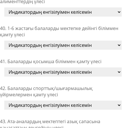
алименттердің үлесі
40. 1-6 жастағы балаларды мектепке дейінгі біліммен
қамту үлесі
41. Балаларды қосымша біліммен қамту үлесі
42. Балаларды спорттық/шығармашылық
үйірмелермен қамту үлесі
43. Ата-аналардың мектептегі азық сапасына
қанағаттану деңгейінің үлесі