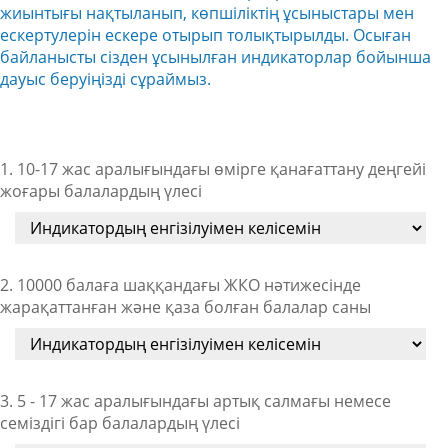
жиынтығы нақтыланып, көпшіліктің ұсыныстары мен
ескертулерін ескере отырып толықтырылды. Осыған
байланысты сізден ұсынылған индикаторлар бойынша
дауыс беруіңізді сұраймыз.
1. 10-17 жас аралығындағы өмірге қанағаттану деңгейі
жоғары балалардың үлесі
2. 10000 балаға шаққандағы ЖКО нәтижесінде
жарақаттанған және қаза болған балалар саны
3. 5 - 17 жас аралығындағы артық салмағы немесе
семіздігі бар балалардың үлесі