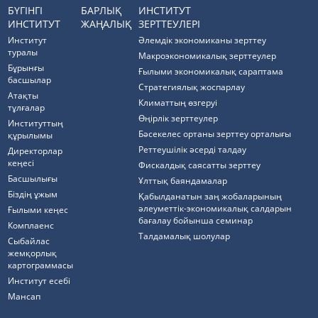
БҮГІНГІ
БАРЛЫҚ
ИНСТИТУТ
ИНСТИТУТ
ЖАҢАЛЫҚ
ЗЕРТТЕУЛЕРІ
Институт
Әлемдік экономиканы зерттеу
туралы
Макроэкономикалық зерттеулер
Бұрынғы
Ғылыми экономикалық сараптама
басшылар
Стратегиялық жоспарлау
Атақты
Климаттың өзгеруі
тұлғалар
Өңірлік зерттеулер
Институттың
Бәсекелес ортаны зерттеу орталығы
құрылымы
Реттеушілік әсерді талдау
Директорлар
кеңесі
Фискалдық саясатты зерттеу
Басшылығы
Ұлттық баяндамалар
Біздің ұжым
Қабылданатын заң жобаларының
әлеуметтік-экономикалық салдарын
Ғылыми кеңес
бағалау бойынша семинар
Комплаенс
Талдамалық шолулар
Cыбайлас
жемқорлық
картограммасы
Институт есебі
Мансап