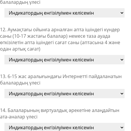
балалардың үлесі
12. Аумақтағы ойынға арналған апта ішіндегі күндер
саны (10-17 жастағы балалар) немесе таза ауада
өткізілетін апта ішіндегі сағат саны (аптасына 4 және
одан артық сағат)
13. 6-15 жас аралығындағы Интернетті пайдаланатын
балалардың үлесі
14. Балаларының виртуалдық әрекетіне алаңдайтын
ата-аналар үлесі