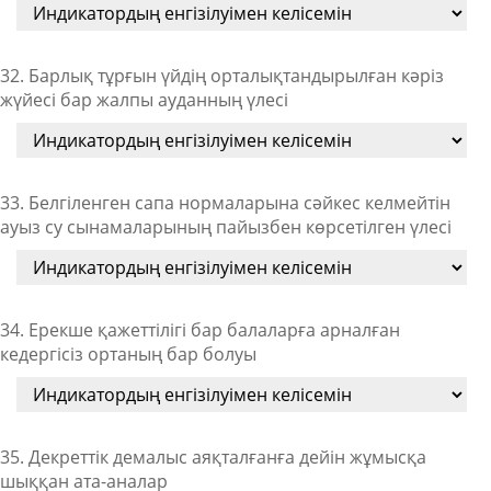
32. Барлық тұрғын үйдің орталықтандырылған кәріз
жүйесі бар жалпы ауданның үлесі
33. Белгіленген сапа нормаларына сәйкес келмейтін
ауыз су сынамаларының пайызбен көрсетілген үлесі
34. Ерекше қажеттілігі бар балаларға арналған
кедергісіз ортаның бар болуы
35. Декреттік демалыс аяқталғанға дейін жұмысқа
шыққан ата-аналар