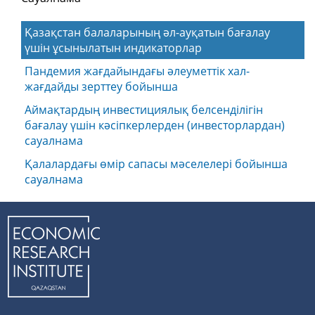
Қазақстан балаларының әл-ауқатын бағалау
үшін ұсынылатын индикаторлар
Пандемия жағдайындағы әлеуметтік хал-
жағдайды зерттеу бойынша
Аймақтардың инвестициялық белсенділігін
бағалау үшін кәсіпкерлерден (инвесторлардан)
сауалнама
Қалалардағы өмір сапасы мәселелері бойынша
сауалнама