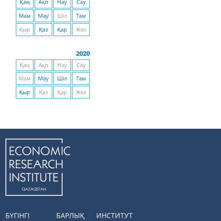
Қаң
Ақп
Нау
Сәу
Мам
Мау
Шіл
Там
Қыр
Қаз
Қар
Жел
2020
Қаң
Ақп
Нау
Сәу
Мам
Мау
Шіл
Там
Қыр
Қаз
Қар
Жел
БҮГІНГІ
БАРЛЫҚ
ИНСТИТУТ