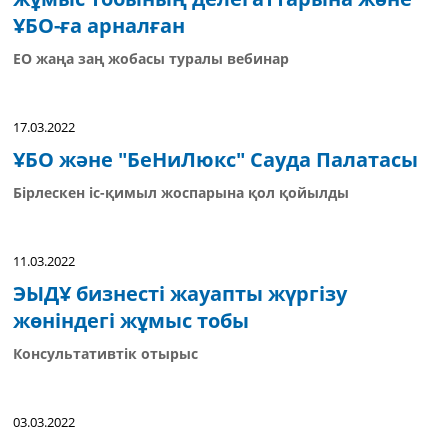
ҰБО-ға арналған
ЕО жаңа заң жобасы туралы вебинар
17.03.2022
ҰБО және "БеНиЛюкс" Сауда Палатасы
Бірлескен іс-қимыл жоспарына қол қойылды
11.03.2022
ЭЫДҰ бизнесті жауапты жүргізу
жөніндегі жұмыс тобы
Консультативтік отырыс
03.03.2022