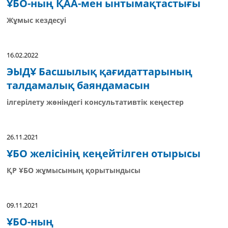
ҰБО-ның ҚАА-мен ынтымақтастығы
Жұмыс кездесуі
16.02.2022
ЭЫДҰ Басшылық қағидаттарының
талдамалық баяндамасын
ілгерілету жөніндегі консультативтік кеңестер
26.11.2021
ҰБО желісінің кеңейтілген отырысы
ҚР ҰБО жұмысының қорытындысы
09.11.2021
ҰБО-ның