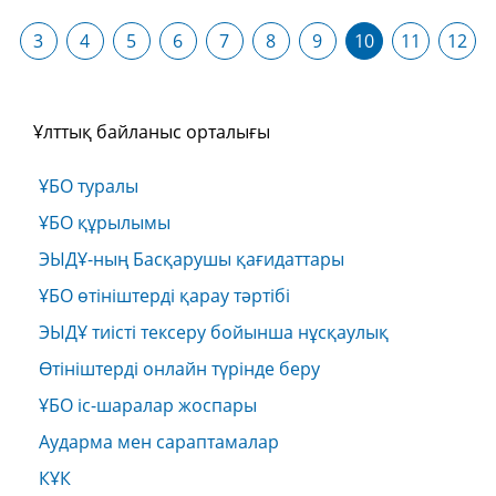
3
4
5
6
7
8
9
10
11
12
Ұлттық байланыс орталығы
ҰБО туралы
ҰБО құрылымы
ЭЫДҰ-ның Басқарушы қағидаттары
ҰБО өтініштерді қарау тәртібі
ЭЫДҰ тиісті тексеру бойынша нұсқаулық
Өтініштерді онлайн түрінде беру
ҰБО іс-шаралар жоспары
Аударма мен сараптамалар
КҰК