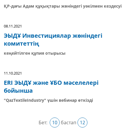
ҚР-дағы Адам құқықтары жөніндегі уәкілмен кездесуі
08.11.2021
ЭЫДҰ Инвестициялар жөніндегі
комитеттің
кеңейтілген құпия отырысы
11.10.2021
ERI ЭЫДҰ және ҰБО мәселелері
бойынша
"QazTextileIndustry" үшін вебинар өткізді
Бет:
10
бастап
12