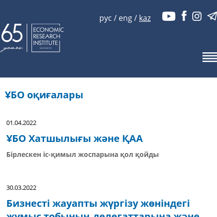
рус
/
eng
/
kaz
ҰБО оқиғалары
01.04.2022
ҰБО Хатшылығы және ҚАА
Бірлескен іс-қимыл жоспарына қол қойды
30.03.2022
Бизнесті жауапты жүргізу жөніндегі
жұмыс тобының делегаттарына және