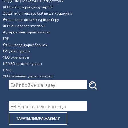
ЭЫДҰ-ның Басқарушы қағидаттары
ҰБО өтініштерді қарау тәртібі
ЭЫДҰ тиісті тексеру бойынша нұсқаулық
Өтініштерді онлайн түрінде беру
ҰБО іс-шаралар жоспары
Аударма мен сараптамалар
КҰК
Өтініштерді қарау барысы
БАҚ ҰБО туралы
ҰБО оқиғалары
ҚР ҰБО қызметі туралы
F.A.Q.
ҰБО байланыс деректемелерi
ТАРАТЫЛЫМҒА ЖАЗЫЛУ