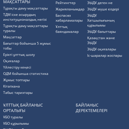
МАҚСАТТАРЫ
Рейтингтер
ЭЫДҰ деген не
Тұрақты даму мақсаттары
Жарияланымдар
ЭЫДҰ мүше елдері
ТДМ іске асырудың
Баспасөз
ЭЫДҰ
институционалдық негізі
хабарламалары
Хатшылығының
құрылымы
Тұрақты даму мақсаттары
Ұлттық
туралы
баяндамалар
ЭЫДҰ бағыттары
Мақсаттар
Қазақстан және
ЭЫДҰ
Бағыттар бойынша 5 жұмыс
тобы
ЭЫДҰ оқиғалары
Ерікті ұлттық шолу
Іс-шаралар жоспары
Оқиғалар
Үйлестіру кеңесі
ОДМ бойынша статистика
Жұмыс топтары
Кітапхана
Табыс тарихтары
ҰЛТТЫҚ БАЙЛАНЫС
БАЙЛАНЫС
ОРТАЛЫҒЫ
ДЕРЕКТЕМЕЛЕРІ
ҰБО туралы
ҰБО құрылымы