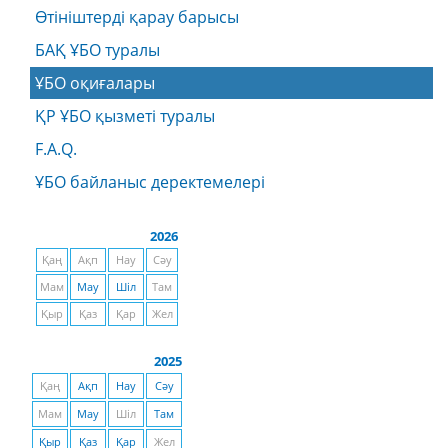
Өтініштерді қарау барысы
БАҚ ҰБО туралы
ҰБО оқиғалары
ҚР ҰБО қызметі туралы
F.A.Q.
ҰБО байланыс деректемелерi
2026
Қаң
Ақп
Нау
Сәу
Мам
Мау
Шіл
Там
Қыр
Қаз
Қар
Жел
2025
Қаң
Ақп
Нау
Сәу
Мам
Мау
Шіл
Там
Қыр
Қаз
Қар
Жел