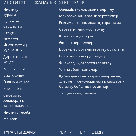
ИНСТИТУТ
ЖАҢАЛЫҚ
ЗЕРТТЕУЛЕРІ
Институт
Әлемдік экономиканы зерттеу
туралы
Макроэкономикалық зерттеулер
Бұрынғы
Ғылыми экономикалық сараптама
басшылар
Стратегиялық жоспарлау
Атақты
Климаттың өзгеруі
тұлғалар
Өңірлік зерттеулер
Институттың
Бәсекелес ортаны зерттеу орталығы
құрылымы
Реттеушілік әсерді талдау
Директорлар
кеңесі
Фискалдық саясатты зерттеу
Басшылығы
Ұлттық баяндамалар
Біздің ұжым
Қабылданатын заң жобаларының
әлеуметтік-экономикалық салдарын
Ғылыми кеңес
бағалау бойынша семинар
Комплаенс
Талдамалық шолулар
Cыбайлас
жемқорлық
картограммасы
Институт есебі
Мансап
ТҰРАҚТЫ ДАМУ
РЕЙТИНГТЕР
ЭЫДҰ