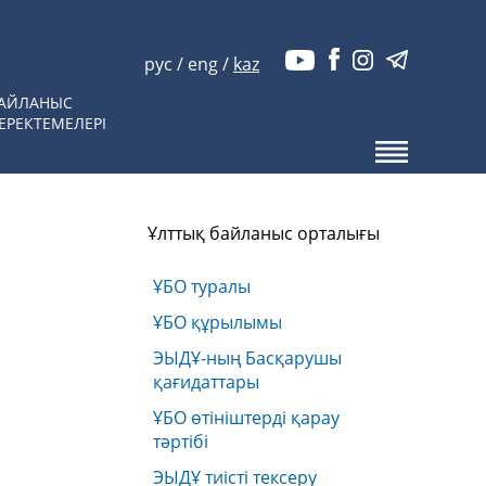
рус
/
eng
/
kaz
АЙЛАНЫС
ЕРЕКТЕМЕЛЕРІ
Ұлттық байланыс орталығы
ҰБО туралы
ҰБО құрылымы
ЭЫДҰ-ның Басқарушы
қағидаттары
ҰБО өтініштерді қарау
тәртібі
ЭЫДҰ тиісті тексеру