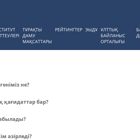
СТИТУТ
ТҰРАҚТЫ
РЕЙТИНГТЕР
ЭЫДҰ
ҰЛТТЫҚ
Б
ТТЕУЛЕРІ
ДАМУ
БАЙЛАНЫС
Д
МАҚСАТТАРЫ
ОРТАЛЫҒЫ
еніміз не?
 қағидаттар бар?
табылады?
м әзірледі?