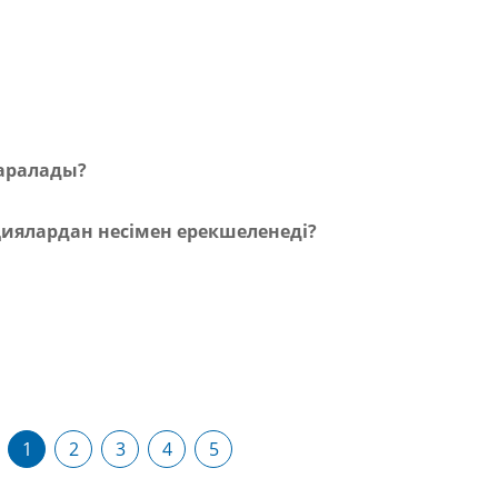
қаралады?
циялардан несімен ерекшеленеді?
1
2
3
4
5