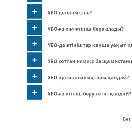
ҰБО дегеніміз не?
ҰБО-ға кім өтініш бере алады?
ҰБО-да өтініштер қанша уақыт 
ҰБО соттан немесе басқа инстан
ҰБО артықшылықтары қандай?
ҰБО-ға өтініш беру тетігі қандай?
Бет: