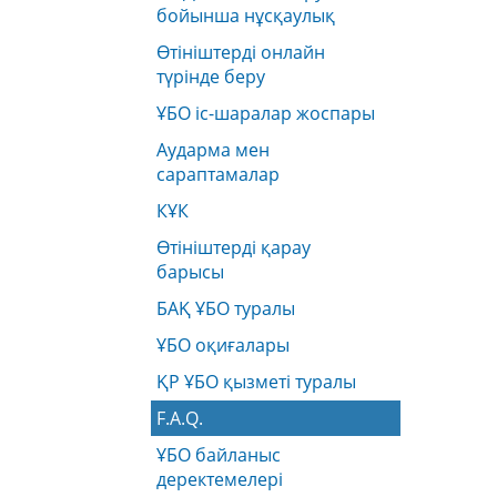
бойынша нұсқаулық
Өтініштерді онлайн
түрінде беру
ҰБО іс-шаралар жоспары
Аударма мен
сараптамалар
КҰК
Өтініштерді қарау
барысы
БАҚ ҰБО туралы
ҰБО оқиғалары
ҚР ҰБО қызметі туралы
F.A.Q.
ҰБО байланыс
деректемелерi