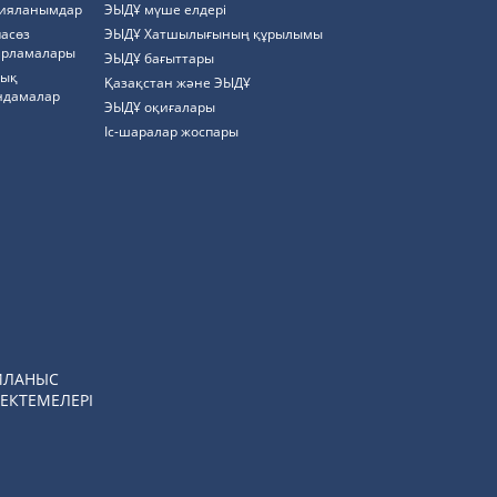
ияланымдар
ЭЫДҰ мүше елдері
пасөз
ЭЫДҰ Хатшылығының құрылымы
арламалары
ЭЫДҰ бағыттары
тық
Қазақстан және ЭЫДҰ
ндамалар
ЭЫДҰ оқиғалары
Іс-шаралар жоспары
ЙЛАНЫС
ЕКТЕМЕЛЕРІ