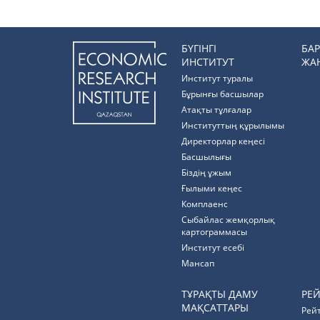
БҮГІНГІ
БА
ИНСТИТУТ
ЖА
Институт туралы
Бұрынғы басшылар
Атақты тұлғалар
Институттың құрылымы
Директорлар кеңесі
Басшылығы
Біздің ұжым
Ғылыми кеңес
Комплаенс
Cыбайлас жемқорлық
картограммасы
Институт есебі
Мансап
ТҰРАҚТЫ ДАМУ
РЕ
МАҚСАТТАРЫ
Рей