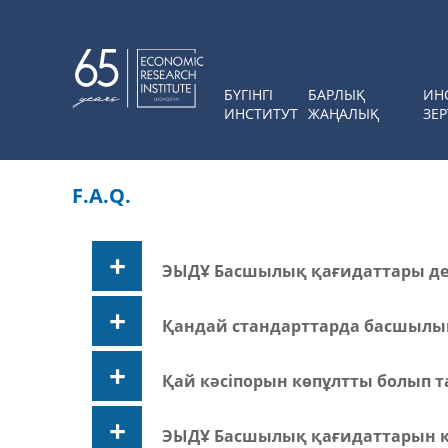
БҮГІНГІ
БАРЛЫҚ
ИН
ИНСТИТУТ
ЖАҢАЛЫҚ
ЗЕР
F.A.Q.
ЭЫДҰ Басшылық қағидаттары дег
Қандай стандарттарда басшылық
Қай кәсіпорын көпұлтты болып 
ЭЫДҰ Басшылық қағидаттарын кі