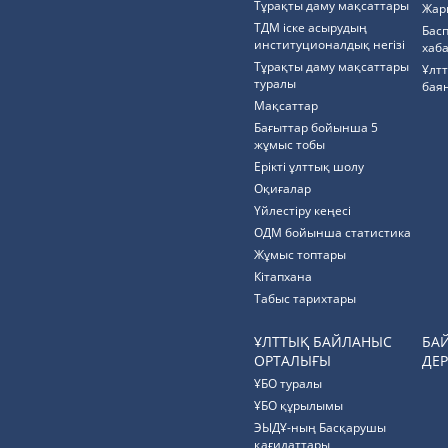
Тұрақты даму мақсаттары
Жар
ТДМ іске асырудың
Бас
институционалдық негізі
хаб
Тұрақты даму мақсаттары
Ұлт
туралы
бая
Мақсаттар
Бағыттар бойынша 5
жұмыс тобы
Ерікті ұлттық шолу
Оқиғалар
Үйлестіру кеңесі
ОДМ бойынша статистика
Жұмыс топтары
Кітапхана
Табыс тарихтары
ҰЛТТЫҚ БАЙЛАНЫС
БА
ОРТАЛЫҒЫ
ДЕР
ҰБО туралы
ҰБО құрылымы
ЭЫДҰ-ның Басқарушы
қағидаттары