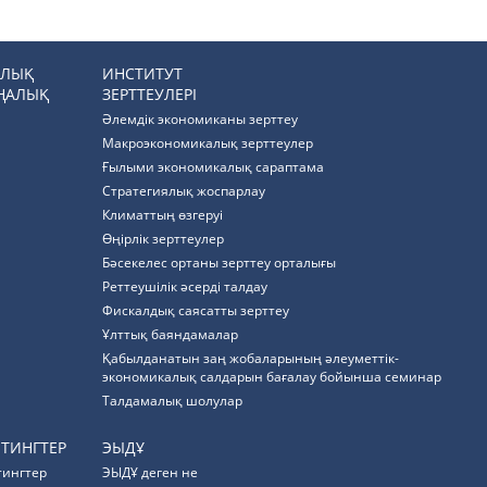
РЛЫҚ
ИНСТИТУТ
ҢАЛЫҚ
ЗЕРТТЕУЛЕРІ
Әлемдік экономиканы зерттеу
Макроэкономикалық зерттеулер
Ғылыми экономикалық сараптама
Стратегиялық жоспарлау
Климаттың өзгеруі
Өңірлік зерттеулер
Бәсекелес ортаны зерттеу орталығы
Реттеушілік әсерді талдау
Фискалдық саясатты зерттеу
Ұлттық баяндамалар
Қабылданатын заң жобаларының әлеуметтік-
экономикалық салдарын бағалау бойынша семинар
Талдамалық шолулар
ЙТИНГТЕР
ЭЫДҰ
тингтер
ЭЫДҰ деген не