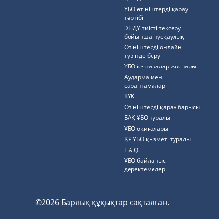
ҰБО өтініштерді қарау
тәртібі
ЭЫДҰ тиісті тексеру
бойынша нұсқаулық
Өтініштерді онлайн
түрінде беру
ҰБО іс-шаралар жоспары
Аударма мен
сараптамалар
КҰК
Өтініштерді қарау барысы
БАҚ ҰБО туралы
ҰБО оқиғалары
ҚР ҰБО қызметі туралы
F.A.Q.
ҰБО байланыс
деректемелерi
©2026 Барлық құқықтар сақталған.