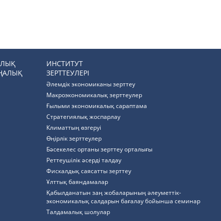
РЛЫҚ
ИНСТИТУТ
ҢАЛЫҚ
ЗЕРТТЕУЛЕРІ
Әлемдік экономиканы зерттеу
Макроэкономикалық зерттеулер
Ғылыми экономикалық сараптама
Стратегиялық жоспарлау
Климаттың өзгеруі
Өңірлік зерттеулер
Бәсекелес ортаны зерттеу орталығы
Реттеушілік әсерді талдау
Фискалдық саясатты зерттеу
Ұлттық баяндамалар
Қабылданатын заң жобаларының әлеуметтік-
экономикалық салдарын бағалау бойынша семинар
Талдамалық шолулар