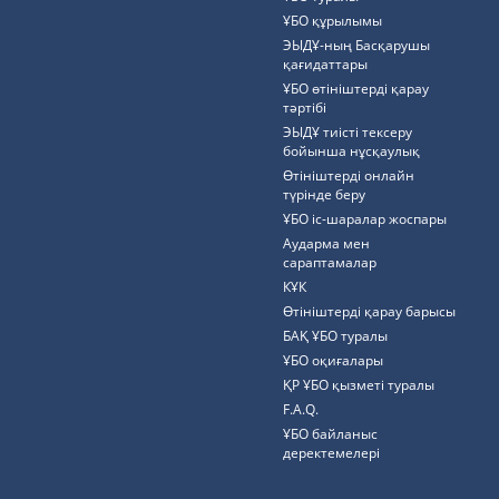
ҰБО құрылымы
ЭЫДҰ-ның Басқарушы
қағидаттары
ҰБО өтініштерді қарау
тәртібі
ЭЫДҰ тиісті тексеру
бойынша нұсқаулық
Өтініштерді онлайн
түрінде беру
ҰБО іс-шаралар жоспары
Аударма мен
сараптамалар
КҰК
Өтініштерді қарау барысы
БАҚ ҰБО туралы
ҰБО оқиғалары
ҚР ҰБО қызметі туралы
F.A.Q.
ҰБО байланыс
деректемелерi