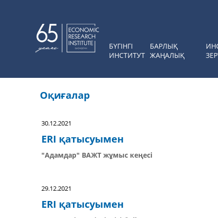
БҮГІНГІ
БАРЛЫҚ
ИН
ИНСТИТУТ
ЖАҢАЛЫҚ
ЗЕР
Оқиғалар
30.12.2021
ERI қатысуымен
"Адамдар" ВАЖТ жұмыс кеңесі
29.12.2021
ERI қатысуымен