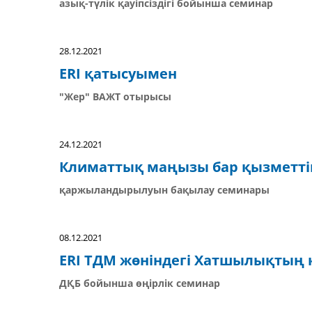
азық-түлік қауіпсіздігі бойынша семинар
28.12.2021
ERI қатысуымен
"Жер" ВАЖТ отырысы
24.12.2021
Климаттық маңызы бар қызметті
қаржыландырылуын бақылау семинары
08.12.2021
ERI ТДМ жөніндегі Хатшылықтың
ДҚБ бойынша өңірлік семинар