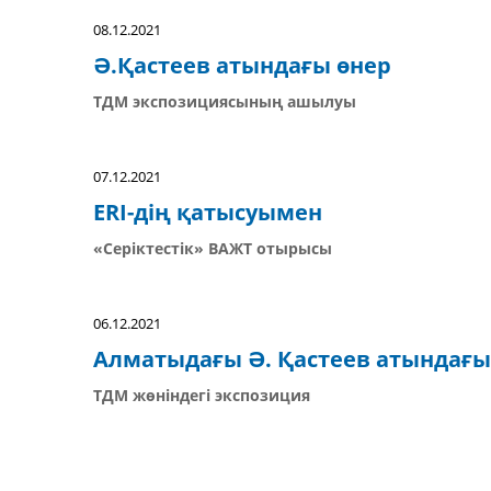
08.12.2021
Ә.Қастеев атындағы өнер
ТДМ экспозициясының ашылуы
07.12.2021
ERI-дің қатысуымен
«Серіктестік» ВАЖТ отырысы
06.12.2021
Алматыдағы Ә. Қастеев атындағ
ТДМ жөніндегі экспозиция