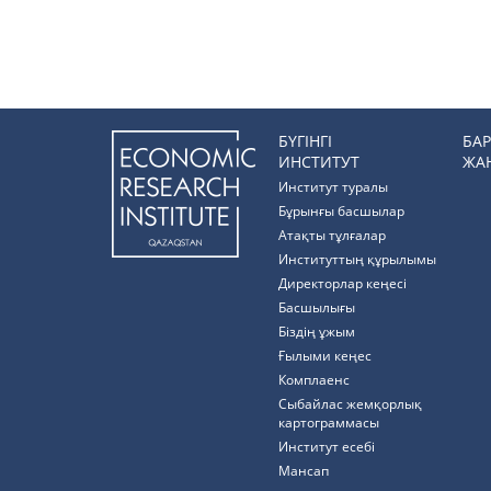
БҮГІНГІ
БА
ИНСТИТУТ
ЖА
Институт туралы
Бұрынғы басшылар
Атақты тұлғалар
Институттың құрылымы
Директорлар кеңесі
Басшылығы
Біздің ұжым
Ғылыми кеңес
Комплаенс
Cыбайлас жемқорлық
картограммасы
Институт есебі
Мансап