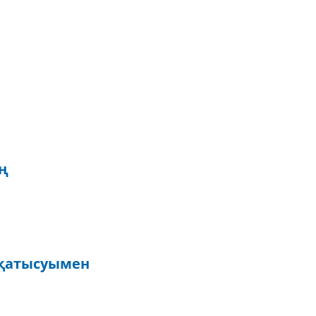
ң
 қатысуымен