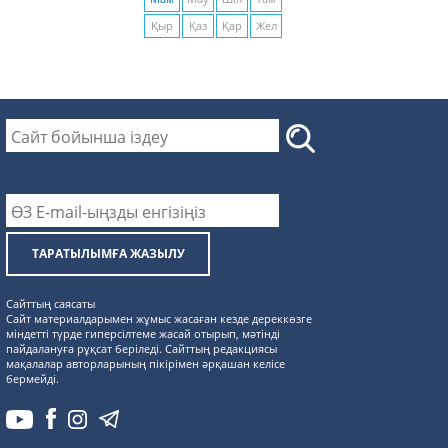
Қыр
Қаз
Қар
Жел
ТАРАТЫЛЫМҒА ЖАЗЫЛУ
Сайттың саясаты
Сайт материалдарымен жұмыс жасаған кезде дереккөзге
міндетті түрде гиперсілтеме жасай отырып, мәтінді
пайдалануға рұқсат беріледі. Сайттың редакциясы
мақалалар авторларының пікірімен әрқашан келісе
бермейді.