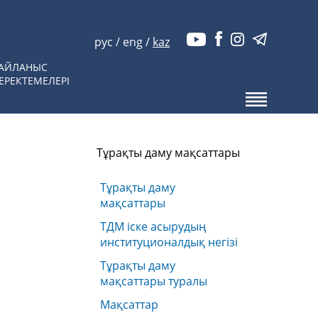
рус
/
eng
/
kaz
АЙЛАНЫС
ЕРЕКТЕМЕЛЕРІ
Тұрақты даму мақсаттары
Тұрақты даму
мақсаттары
ТДМ іске асырудың
институционалдық негізі
Тұрақты даму
мақсаттары туралы
Мақсаттар