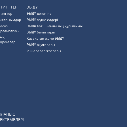
ЙТИНГТЕР
ЭЫДҰ
тингтер
ЭЫДҰ деген не
ияланымдар
ЭЫДҰ мүше елдері
пасөз
ЭЫДҰ Хатшылығының құрылымы
арламалары
ЭЫДҰ бағыттары
тық
Қазақстан және ЭЫДҰ
ндамалар
ЭЫДҰ оқиғалары
Іс-шаралар жоспары
ЙЛАНЫС
ЕКТЕМЕЛЕРІ