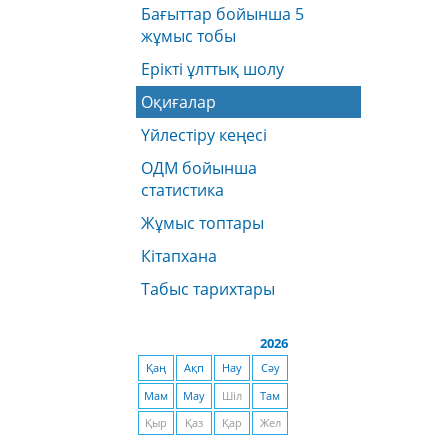
Бағыттар бойынша 5
жұмыс тобы
Ерікті ұлттық шолу
Оқиғалар
Үйлестіру кеңесі
ОДМ бойынша
статистика
Жұмыс топтары
Кітапхана
Табыс тарихтары
2026
Қаң
Ақп
Нау
Сәу
Мам
Мау
Шіл
Там
Қыр
Қаз
Қар
Жел