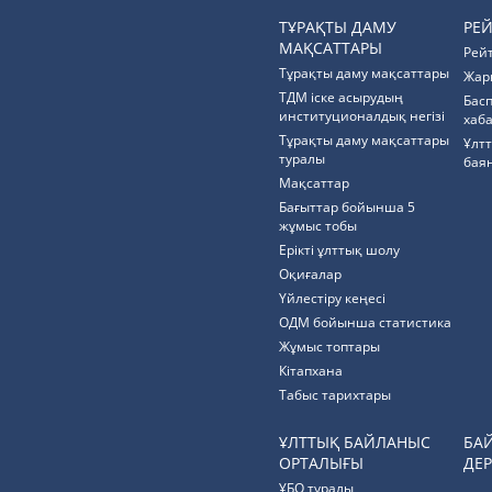
ТҰРАҚТЫ ДАМУ
РЕ
МАҚСАТТАРЫ
Рей
Тұрақты даму мақсаттары
Жар
ТДМ іске асырудың
Бас
институционалдық негізі
хаб
Тұрақты даму мақсаттары
Ұлт
туралы
бая
Мақсаттар
Бағыттар бойынша 5
жұмыс тобы
Ерікті ұлттық шолу
Оқиғалар
Үйлестіру кеңесі
ОДМ бойынша статистика
Жұмыс топтары
Кітапхана
Табыс тарихтары
ҰЛТТЫҚ БАЙЛАНЫС
БА
ОРТАЛЫҒЫ
ДЕР
ҰБО туралы