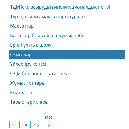
ТДМ іске асырудың институционалдық негізі
Тұрақты даму мақсаттары туралы
Мақсаттар
Бағыттар бойынша 5 жұмыс тобы
Ерікті ұлттық шолу
Оқиғалар
Үйлестіру кеңесі
ОДМ бойынша статистика
Жұмыс топтары
Кітапхана
Табыс тарихтары
2026
Қаң
Ақп
Нау
Сәу