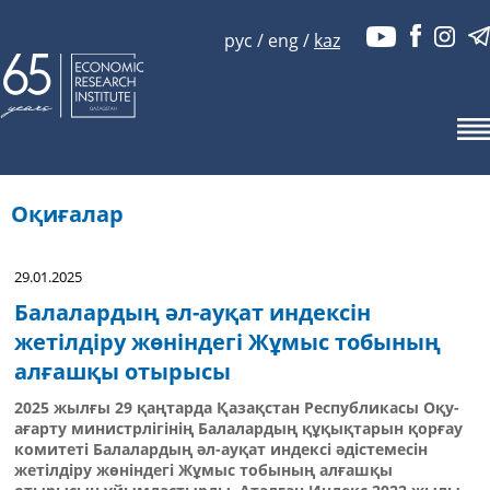
рус
/
eng
/
kaz
Оқиғалар
29.01.2025
Балалардың әл-ауқат индексін
жетілдіру жөніндегі Жұмыс тобының
алғашқы отырысы
2025 жылғы 29 қаңтарда Қазақстан Республикасы Оқу-
ағарту министрлігінің Балалардың құқықтарын қорғау
комитеті Балалардың әл-ауқат индексі әдістемесін
жетілдіру жөніндегі Жұмыс тобының алғашқы