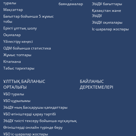
туралы
баяндамалар
ЭЫДҰ бағыттары
Мақсаттар
Қазақстан және
ЭЫДҰ
Бағыттар бойынша 5 жұмыс
тобы
ЭЫДҰ оқиғалары
Ерікті ұлттық шолу
Іс-шаралар жоспары
Оқиғалар
Үйлестіру кеңесі
ОДМ бойынша статистика
Жұмыс топтары
Кітапхана
Табыс тарихтары
ҰЛТТЫҚ БАЙЛАНЫС
БАЙЛАНЫС
ОРТАЛЫҒЫ
ДЕРЕКТЕМЕЛЕРІ
ҰБО туралы
ҰБО құрылымы
ЭЫДҰ-ның Басқарушы қағидаттары
ҰБО өтініштерді қарау тәртібі
ЭЫДҰ тиісті тексеру бойынша нұсқаулық
Өтініштерді онлайн түрінде беру
ҰБО іс-шаралар жоспары