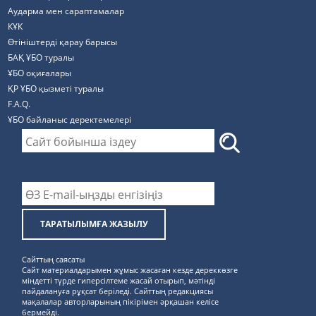
Аударма мен сараптамалар
КҰК
Өтініштерді қарау барысы
БАҚ ҰБО туралы
ҰБО оқиғалары
ҚР ҰБО қызметі туралы
F.A.Q.
ҰБО байланыс деректемелерi
ТАРАТЫЛЫМҒА ЖАЗЫЛУ
Сайттың саясаты
Сайт материалдарымен жұмыс жасаған кезде дереккөзге
міндетті түрде гиперсілтеме жасай отырып, мәтінді
пайдалануға рұқсат беріледі. Сайттың редакциясы
мақалалар авторларының пікірімен әрқашан келісе
бермейді.