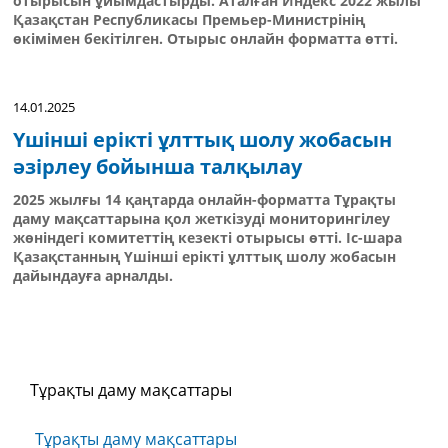
отырысын ұйымдастырды. Аталған Индекс 2022 жылы
Қазақстан Республикасы Премьер-Министрінің
өкімімен бекітілген. Отырыс онлайн форматта өтті.
14.01.2025
Үшінші ерікті ұлттық шолу жобасын
әзірлеу бойынша талқылау
2025 жылғы 14 қаңтарда онлайн-форматта Тұрақты
даму мақсаттарына қол жеткізуді мониторингілеу
жөніндегі комитеттің кезекті отырысы өтті. Іс-шара
Қазақстанның Үшінші ерікті ұлттық шолу жобасын
дайындауға арналды.
Тұрақты даму мақсаттары
Тұрақты даму мақсаттары