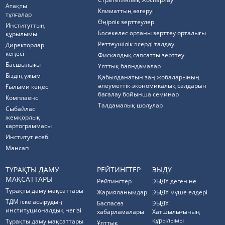
Атақты
Климаттың өзгеруі
тұлғалар
Өңірлік зерттеулер
Институттың
Бәсекелес ортаны зерттеу орталығы
құрылымы
Реттеушілік әсерді талдау
Директорлар
кеңесі
Фискалдық саясатты зерттеу
Басшылығы
Ұлттық баяндамалар
Біздің ұжым
Қабылданатын заң жобаларының
әлеуметтік-экономикалық салдарын
Ғылыми кеңес
бағалау бойынша семинар
Комплаенс
Талдамалық шолулар
Cыбайлас
жемқорлық
картограммасы
Институт есебі
Мансап
ТҰРАҚТЫ ДАМУ
РЕЙТИНГТЕР
ЭЫДҰ
МАҚСАТТАРЫ
Рейтингтер
ЭЫДҰ деген не
Тұрақты даму мақсаттары
Жарияланымдар
ЭЫДҰ мүше елдері
ТДМ іске асырудың
Баспасөз
ЭЫДҰ
институционалдық негізі
хабарламалары
Хатшылығының
құрылымы
Тұрақты даму мақсаттары
Ұлттық