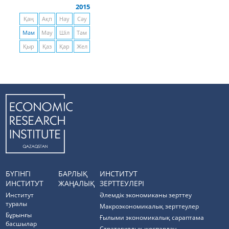
2015
Қаң
Ақп
Нау
Сәу
Мам
Мау
Шіл
Там
Қыр
Қаз
Қар
Жел
БҮГІНГІ
БАРЛЫҚ
ИНСТИТУТ
ИНСТИТУТ
ЖАҢАЛЫҚ
ЗЕРТТЕУЛЕРІ
Институт
Әлемдік экономиканы зерттеу
туралы
Макроэкономикалық зерттеулер
Бұрынғы
Ғылыми экономикалық сараптама
басшылар
Стратегиялық жоспарлау