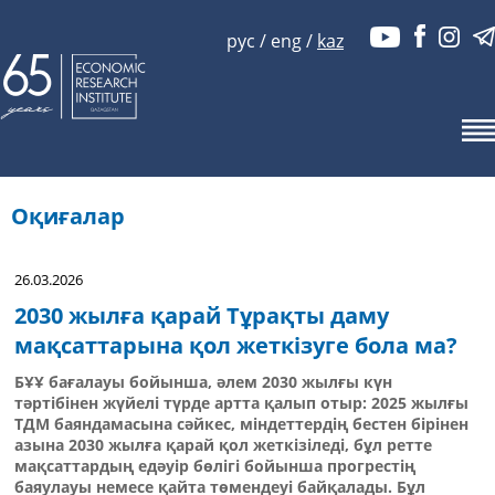
рус
/
eng
/
kaz
Оқиғалар
26.03.2026
2030 жылға қарай Тұрақты даму
мақсаттарына қол жеткізуге бола ма?
БҰҰ бағалауы бойынша, әлем 2030 жылғы күн
тәртібінен жүйелі түрде артта қалып отыр: 2025 жылғы
ТДМ баяндамасына сәйкес, міндеттердің бестен бірінен
азына 2030 жылға қарай қол жеткізіледі, бұл ретте
мақсаттардың едәуір бөлігі бойынша прогрестің
баяулауы немесе қайта төмендеуі байқалады. Бұл