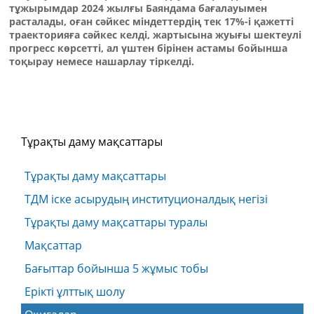
тұжырымдар 2024 жылғы Баяндама бағалауымен
расталады, оған сәйкес міндеттердің тек 17%-і қажетті
траекторияға сәйкес келді, жартысына жуығы шектеулі
прогресс көрсетті, ал үштен бірінен астамы бойынша
тоқырау немесе нашарлау тіркелді.
Тұрақты даму мақсаттары
Тұрақты даму мақсаттары
ТДМ іске асырудың институционалдық негізі
Тұрақты даму мақсаттары туралы
Мақсаттар
Бағыттар бойынша 5 жұмыс тобы
Ерікті ұлттық шолу