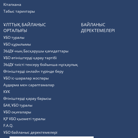
Кітапхана
Табыс тарихтары
ҰЛТТЫҚ БАЙЛАНЫС
БАЙЛАНЫС
ОРТАЛЫҒЫ
ДЕРЕКТЕМЕЛЕРІ
ҰБО туралы
ҰБО құрылымы
ЭЫДҰ-ның Басқарушы қағидаттары
ҰБО өтініштерді қарау тәртібі
ЭЫДҰ тиісті тексеру бойынша нұсқаулық
Өтініштерді онлайн түрінде беру
ҰБО іс-шаралар жоспары
Аударма мен сараптамалар
КҰК
Өтініштерді қарау барысы
БАҚ ҰБО туралы
ҰБО оқиғалары
ҚР ҰБО қызметі туралы
F.A.Q.
ҰБО байланыс деректемелерi