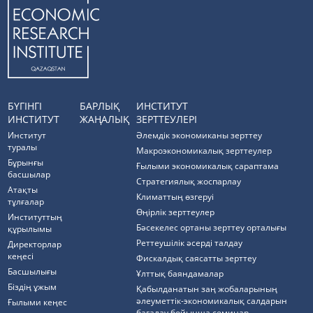
БҮГІНГІ
БАРЛЫҚ
ИНСТИТУТ
ИНСТИТУТ
ЖАҢАЛЫҚ
ЗЕРТТЕУЛЕРІ
Институт
Әлемдік экономиканы зерттеу
туралы
Макроэкономикалық зерттеулер
Бұрынғы
Ғылыми экономикалық сараптама
басшылар
Стратегиялық жоспарлау
Атақты
Климаттың өзгеруі
тұлғалар
Өңірлік зерттеулер
Институттың
Бәсекелес ортаны зерттеу орталығы
құрылымы
Реттеушілік әсерді талдау
Директорлар
кеңесі
Фискалдық саясатты зерттеу
Басшылығы
Ұлттық баяндамалар
Біздің ұжым
Қабылданатын заң жобаларының
әлеуметтік-экономикалық салдарын
Ғылыми кеңес
бағалау бойынша семинар