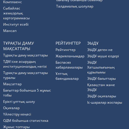
Комплаенс
Талдамалық шолулар
Cыбайлас
жемқорлық
картограммасы
Институт есебі
Мансап
ТҰРАҚТЫ ДАМУ
РЕЙТИНГТЕР
ЭЫДҰ
МАҚСАТТАРЫ
Рейтингтер
ЭЫДҰ деген не
Тұрақты даму мақсаттары
Жарияланымдар
ЭЫДҰ мүше елдері
ТДМ іске асырудың
Баспасөз
ЭЫДҰ
институционалдық негізі
хабарламалары
Хатшылығының
құрылымы
Тұрақты даму мақсаттары
Ұлттық
туралы
баяндамалар
ЭЫДҰ бағыттары
Мақсаттар
Қазақстан және
ЭЫДҰ
Бағыттар бойынша 5 жұмыс
тобы
ЭЫДҰ оқиғалары
Ерікті ұлттық шолу
Іс-шаралар жоспары
Оқиғалар
Үйлестіру кеңесі
ОДМ бойынша статистика
Жұмыс топтары