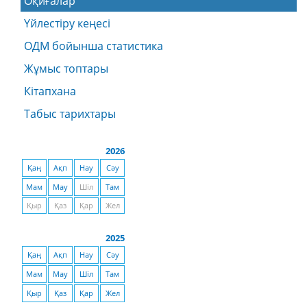
Оқиғалар
Үйлестіру кеңесі
ОДМ бойынша статистика
Жұмыс топтары
Кітапхана
Табыс тарихтары
2026
Қаң
Ақп
Нау
Сәу
Мам
Мау
Шіл
Там
Қыр
Қаз
Қар
Жел
2025
Қаң
Ақп
Нау
Сәу
Мам
Мау
Шіл
Там
Қыр
Қаз
Қар
Жел