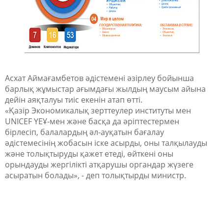
Асхат Аймағамбетов әдістемені әзірлеу бойынша
барлық жұмыстар ағымдағы жылдың маусым айына
дейін аяқталуы тиіс екенін атап өтті.
«
Қазір Экономикалық зерттеулер институты мен
UNICEF ҮЕҰ-мен және басқа да әріптестермен
бірлесіп, балалардың әл-ауқатын бағалау
әдістемесінің жобасын іске асырды, оны талқылауды
және толықтыруды қажет етеді, өйткені оны
орындауды жергілікті атқарушы органдар жүзеге
асыратын болады
»
, - деп толықтырды министр.