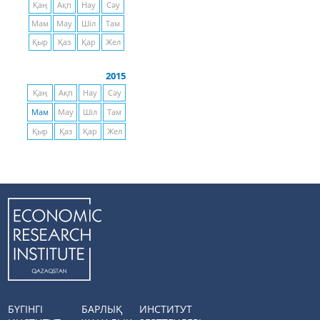
Қаң
Ақп
Нау
Сәу
Мам
Мау
Шіл
Там
Қыр
Қаз
Қар
Жел
2015
Қаң
Ақп
Нау
Сәу
Мам
Мау
Шіл
Там
Қыр
Қаз
Қар
Жел
БҮГІНГІ
БАРЛЫҚ
ИНСТИТУТ