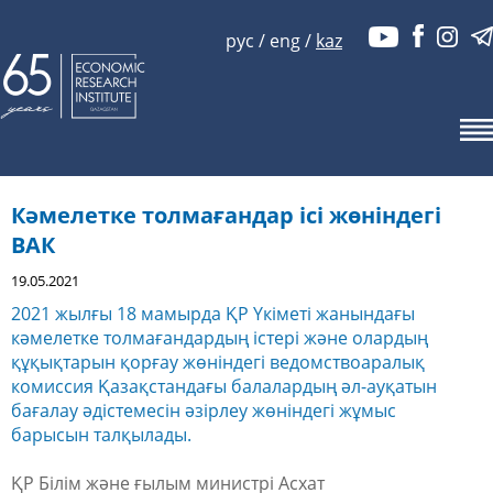
рус
/
eng
/
kaz
Кәмелетке толмағандар ісі жөніндегі
ВАК
19.05.2021
2021 жылғы 18 мамырда ҚР Үкіметі жанындағы
кәмелетке толмағандардың істері және олардың
құқықтарын қорғау жөніндегі ведомствоаралық
комиссия Қазақстандағы балалардың әл-ауқатын
бағалау әдістемесін әзірлеу жөніндегі жұмыс
барысын талқылады.
ҚР Білім және ғылым министрі Асхат