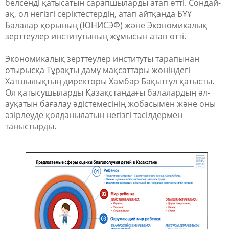
белсенді қатысатын сарапшыларды атап өтті. Сондай-
ақ, ол негізгі серіктестердің, атап айтқанда БҰҰ
Балалар қорының (ЮНИСЭФ) және Экономикалық
зерттеулер институтының жұмысын атап өтті.
Экономикалық зерттеулер институты тарапынан
отырысқа Тұрақты даму мақсаттары жөніндегі
Хатшылықтың директоры Хамбар Бақытгүл қатысты.
Ол қатысушыларды Қазақстандағы балалардың әл-
ауқатын бағалау әдістемесінің жобасымен және оны
әзірлеуде қолданылатын негізгі тәсілдермен
таныстырды.