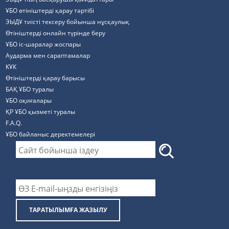
ҰБО өтініштерді қарау тәртібі
ЭЫДҰ тиісті тексеру бойынша нұсқаулық
Өтініштерді онлайн түрінде беру
ҰБО іс-шаралар жоспары
Аударма мен сараптамалар
КҰК
Өтініштерді қарау барысы
БАҚ ҰБО туралы
ҰБО оқиғалары
ҚР ҰБО қызметі туралы
F.A.Q.
ҰБО байланыс деректемелерi
ТАРАТЫЛЫМҒА ЖАЗЫЛУ