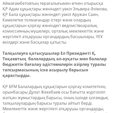
Аймағамбетовтың төрағалығымен өткен отырысқа
ҚР Адам құқықтары жөніндегі уәкіл Эльвира Әзімова,
ҚР Бала құқықтары жөніндегі уәкіл Аружан Саин,
Кәмелетке толмағандар істері және олардың
құқықтарын қорғау жөніндегі ведомствоаралық
комиссияның мүшелері, орталық мемлекеттік және
жергілікті атқарушы органдардың басшылары, ҮЕҰ
өкілдері және басқалар қатысты.
Талқылауға қатысушылар Ел Президенті Қ.
Тоқаевтың балалардың әл-ауқаты мен балалар
бюджетін бағалау әдістемелерін әзірлеу туралы
тапсырмасының іске асырылу барысын
қарастырды.
ҚР БҒМ Балалардың құқықтарын қорғау комитетінің
орынбасары Дулат Жекебаев осы бағытта жүргізіліп
жатқан жұмыстардың барысы, оның ішінде қоғамдық
талқылаулардың барысы туралы айтып берді.
Мемлекеттік және жергілікті атқарушы органдарды,