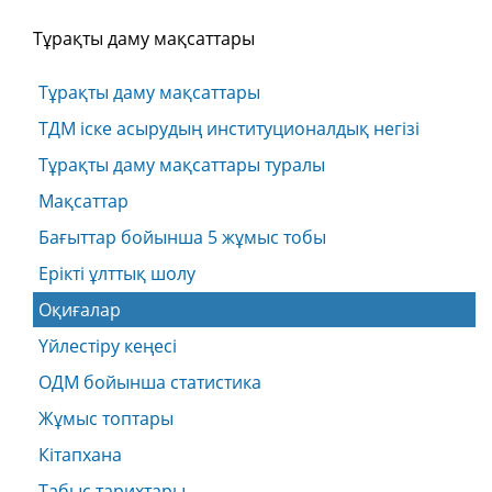
Тұрақты даму мақсаттары
Тұрақты даму мақсаттары
ТДМ іске асырудың институционалдық негізі
Тұрақты даму мақсаттары туралы
Мақсаттар
Бағыттар бойынша 5 жұмыс тобы
Ерікті ұлттық шолу
Оқиғалар
Үйлестіру кеңесі
ОДМ бойынша статистика
Жұмыс топтары
Кітапхана
Табыс тарихтары