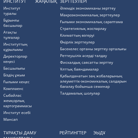
ИНСТИТУТ
ЖАҢАЛЫҚ
ЗЕРТТЕУЛЕРІ
Институт
Әлемдік экономиканы зерттеу
туралы
Макроэкономикалық зерттеулер
Бұрынғы
Ғылыми экономикалық сараптама
басшылар
Стратегиялық жоспарлау
Атақты
Климаттың өзгеруі
тұлғалар
Өңірлік зерттеулер
Институттың
Бәсекелес ортаны зерттеу орталығы
құрылымы
Реттеушілік әсерді талдау
Директорлар
кеңесі
Фискалдық саясатты зерттеу
Басшылығы
Ұлттық баяндамалар
Біздің ұжым
Қабылданатын заң жобаларының
әлеуметтік-экономикалық салдарын
Ғылыми кеңес
бағалау бойынша семинар
Комплаенс
Талдамалық шолулар
Cыбайлас
жемқорлық
картограммасы
Институт есебі
Мансап
ТҰРАҚТЫ ДАМУ
РЕЙТИНГТЕР
ЭЫДҰ