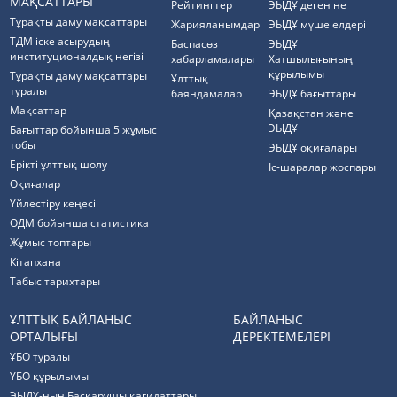
МАҚСАТТАРЫ
Рейтингтер
ЭЫДҰ деген не
Тұрақты даму мақсаттары
Жарияланымдар
ЭЫДҰ мүше елдері
ТДМ іске асырудың
Баспасөз
ЭЫДҰ
институционалдық негізі
хабарламалары
Хатшылығының
құрылымы
Тұрақты даму мақсаттары
Ұлттық
туралы
баяндамалар
ЭЫДҰ бағыттары
Мақсаттар
Қазақстан және
ЭЫДҰ
Бағыттар бойынша 5 жұмыс
тобы
ЭЫДҰ оқиғалары
Ерікті ұлттық шолу
Іс-шаралар жоспары
Оқиғалар
Үйлестіру кеңесі
ОДМ бойынша статистика
Жұмыс топтары
Кітапхана
Табыс тарихтары
ҰЛТТЫҚ БАЙЛАНЫС
БАЙЛАНЫС
ОРТАЛЫҒЫ
ДЕРЕКТЕМЕЛЕРІ
ҰБО туралы
ҰБО құрылымы
ЭЫДҰ-ның Басқарушы қағидаттары