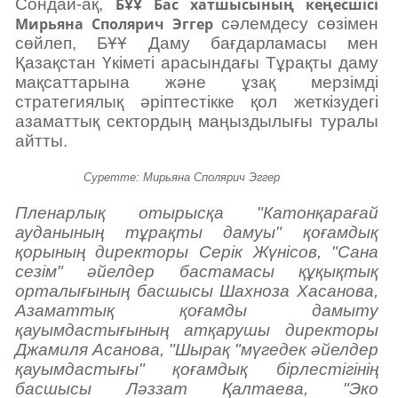
Сондай-ақ,
БҰҰ Бас хатшысының кеңесшісі
Мирьяна Сполярич Эггер
сәлемдесу сөзімен
сөйлеп, БҰҰ Даму бағдарламасы мен
Қазақстан Үкіметі арасындағы Тұрақты даму
мақсаттарына және ұзақ мерзімді
стратегиялық әріптестікке қол жеткізудегі
азаматтық сектордың маңыздылығы туралы
айтты.
Суретте: Мирьяна Сполярич Эггер
Пленарлық отырысқа "Катонқарағай
ауданының тұрақты дамуы" қоғамдық
қорының директоры Серік Жүнісов, "Сана
сезім" әйелдер бастамасы құқықтық
орталығының басшысы Шахноза Хасанова,
Азаматтық қоғамды дамыту
қауымдастығының атқарушы директоры
Джамиля Асанова, "Шырақ "мүгедек әйелдер
қауымдастығы" қоғамдық бірлестігінің
басшысы Ләззат Қалтаева, "Эко