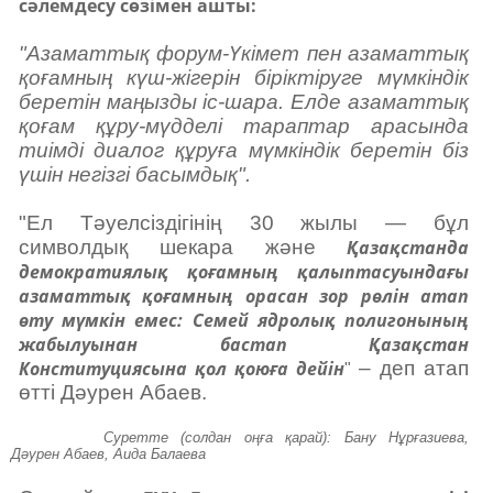
сәлемдесу сөзімен ашты:
"Азаматтық форум-Үкімет пен азаматтық
қоғамның күш-жігерін біріктіруге мүмкіндік
беретін маңызды іс-шара. Елде азаматтық
қоғам құру-мүдделі тараптар арасында
тиімді диалог құруға мүмкіндік беретін біз
үшін негізгі басымдық".
"Ел Тәуелсіздігінің 30 жылы — бұл
символдық шекара және
Қазақстанда
демократиялық қоғамның қалыптасуындағы
азаматтық қоғамның орасан зор рөлін атап
өту мүмкін емес: Семей ядролық полигонының
жабылуынан бастап Қазақстан
Конституциясына қол қоюға дейін
– деп атап
"
өтті Дәурен Абаев.
Суретте (солдан оңға қарай): Бану Нұрғазиева,
Дәурен Абаев, Аида Балаева