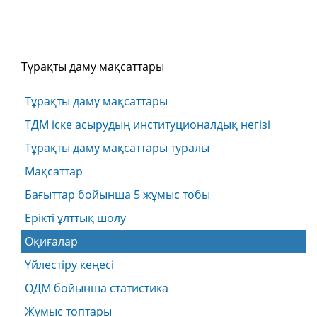
Тұрақты даму мақсаттары
Тұрақты даму мақсаттары
ТДМ іске асырудың институционалдық негізі
Тұрақты даму мақсаттары туралы
Мақсаттар
Бағыттар бойынша 5 жұмыс тобы
Ерікті ұлттық шолу
Оқиғалар
Үйлестіру кеңесі
ОДМ бойынша статистика
Жұмыс топтары