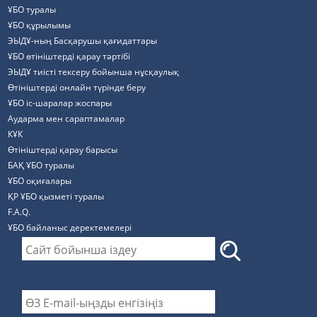
ҰБО туралы
ҰБО құрылымы
ЭЫДҰ-ның Басқарушы қағидаттары
ҰБО өтініштерді қарау тәртібі
ЭЫДҰ тиісті тексеру бойынша нұсқаулық
Өтініштерді онлайн түрінде беру
ҰБО іс-шаралар жоспары
Аударма мен сараптамалар
КҰК
Өтініштерді қарау барысы
БАҚ ҰБО туралы
ҰБО оқиғалары
ҚР ҰБО қызметі туралы
F.A.Q.
ҰБО байланыс деректемелерi