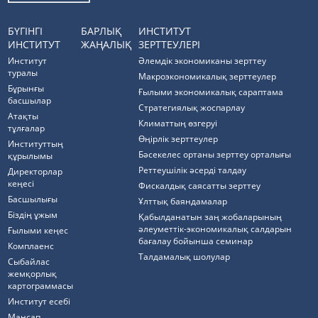
БҮГІНГІ
БАРЛЫҚ
ИНСТИТУТ
ИНСТИТУТ
ЖАҢАЛЫҚ
ЗЕРТТЕУЛЕРІ
Институт
Әлемдік экономиканы зерттеу
туралы
Макроэкономикалық зерттеулер
Бұрынғы
Ғылыми экономикалық сараптама
басшылар
Стратегиялық жоспарлау
Атақты
Климаттың өзгеруі
тұлғалар
Өңірлік зерттеулер
Институттың
Бәсекелес ортаны зерттеу орталығы
құрылымы
Реттеушілік әсерді талдау
Директорлар
кеңесі
Фискалдық саясатты зерттеу
Басшылығы
Ұлттық баяндамалар
Біздің ұжым
Қабылданатын заң жобаларының
әлеуметтік-экономикалық салдарын
Ғылыми кеңес
бағалау бойынша семинар
Комплаенс
Талдамалық шолулар
Cыбайлас
жемқорлық
картограммасы
Институт есебі
Мансап