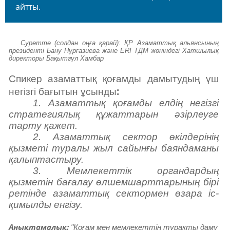
айтты.
Суретте (солдан оңға қарай): ҚР Азаматтық альянсының
президенті Бану Нұрғазиева және ERI ТДМ жөніндегі Хатшылық
директоры Бақытгүл Хамбар
Спикер азаматтық қоғамды дамытудың үш
:
негізгі бағытын ұсынды
1. Азаматтық қоғамды елдің негізгі
стратегиялық құжаттарын әзірлеуге
тарту қажет.
2. Азаматтық сектор өкілдерінің
қызметі туралы жыл сайынғы баяндаманы
қалыптастыру.
3. Мемлекеттік органдардың
қызметін бағалау өлшемшарттарының бірі
ретінде азаматтық сектормен өзара іс-
қимылды енгізу.
Анықтамалық:
"Қоғам мен мемлекеттің тұрақты даму