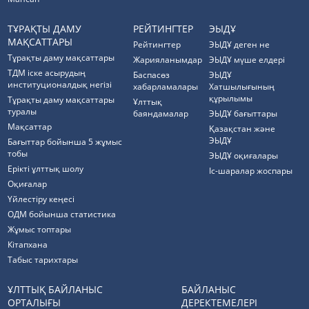
ТҰРАҚТЫ ДАМУ
РЕЙТИНГТЕР
ЭЫДҰ
МАҚСАТТАРЫ
Рейтингтер
ЭЫДҰ деген не
Тұрақты даму мақсаттары
Жарияланымдар
ЭЫДҰ мүше елдері
ТДМ іске асырудың
Баспасөз
ЭЫДҰ
институционалдық негізі
хабарламалары
Хатшылығының
құрылымы
Тұрақты даму мақсаттары
Ұлттық
туралы
баяндамалар
ЭЫДҰ бағыттары
Мақсаттар
Қазақстан және
ЭЫДҰ
Бағыттар бойынша 5 жұмыс
тобы
ЭЫДҰ оқиғалары
Ерікті ұлттық шолу
Іс-шаралар жоспары
Оқиғалар
Үйлестіру кеңесі
ОДМ бойынша статистика
Жұмыс топтары
Кітапхана
Табыс тарихтары
ҰЛТТЫҚ БАЙЛАНЫС
БАЙЛАНЫС
ОРТАЛЫҒЫ
ДЕРЕКТЕМЕЛЕРІ