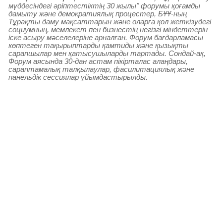
мүддесіндегі әріптестіктің 30 жылы" форумы қоғамды
дамыту және демократиялық процестер, БҰҰ-ның
Тұрақты даму мақсаттарын және оларға қол жеткізудегі
социумның, мемлекет пен бизнестің негізгі міндеттерін
іске асыру мәселелеріне арналған. Форум бағдарламасы
көптеген тақырыптарды қамтиды және қызықты
сарапшылар мен қатысушыларды тартады. Сондай-ақ,
Форум аясында 30-дан астам пікірталас алаңдары,
сараптамалық талқылаулар, фасилитациялық және
панельдік сессиялар ұйымдастырылды.
Соңында Бану
Нұрғазиева Біріккен
Ұлттар Ұйымының
Тұрақты даму
мақсаттары үкімет,
азаматтық қоғам және
бизнесті біріктіргенін
Соңында Бану Нұрғазиева Біріккен Ұлттар Ұйымының
Тұрақты даму мақсаттары үкімет, азаматтық қоғам және
бизнесті біріктіргенін