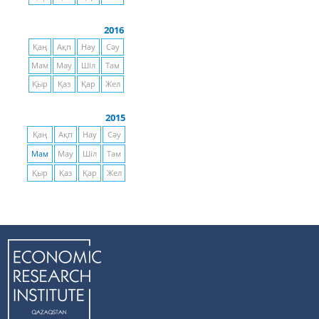
2016
Қаң
Ақп
Нау
Сәу
Мам
Мау
Шіл
Там
Қыр
Қаз
Қар
Жел
2015
Қаң
Ақп
Нау
Сәу
Мам
Мау
Шіл
Там
Қыр
Қаз
Қар
Жел