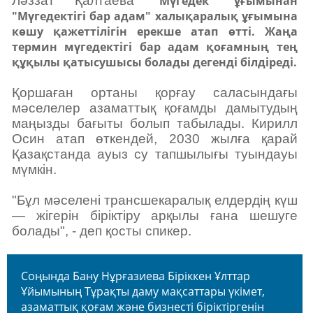
Ләззат Қалтаева
"Мүгедек" ұғымынан
"Мүгедектігі бар адам" халықаралық ұғымына
көшу қажеттілігін ерекше атап өтті. Жаңа
термин мүгедектігі бар адам қоғамның тең
құқылы қатысушысы болады дегенді білдіреді.
Қоршаған ортаны қорғау саласындағы
мәселелер азаматтық қоғамды дамытудың
маңызды бағыты болып табылады. Кирилл
Осин атап өткендей, 2030 жылға қарай
Қазақстанда ауыз су тапшылығы туындауы
мүмкін.
"Бұл мәселені трансшекаралық елдердің күш
— жігерін біріктіру арқылы ғана шешуге
болады", - деп қосты спикер.
Соңында Бану Нұрғазиева Біріккен Ұлттар
Ұйымының Тұрақты даму мақсаттары үкімет,
азаматтық қоғам және бизнесті біріктіргенін