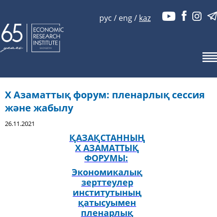
рус
/
eng
/
kaz
X Азаматтық форум: пленарлық сессия
және жабылу
26.11.2021
ҚАЗАҚСТАННЫҢ
Х АЗАМАТТЫҚ
ФОРУМЫ:
Экономикалық
зерттеулер
институтының
қатысуымен
пленарлық