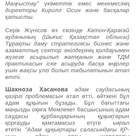
Маңғыстау" үкіметтік емес мекемесінің
директоры Кирилл Осин және басқалар
қатысты.
Серік Жүнісов өз сөзінде
Катон-Қарағай
ауданының (Шығыс Қазақстан облысы)
Тұрақты даму стратегиясы бизнес және
азаматтық сектор өкілдерінің қолдауымен
жүзеге асырылып жатқанын және ТДМ
практикасын іске асыруда басқа өңірлер
үшін жақсы үлгі болып табылатынын атап
өтті.
Шахноза Хасанова
адам саудасының
қазіргі проблемасын
атап өтті, өйткені бұл
адам құқығын бұзады. Бұл бағыттағы
маңызды оқиға Мемлекет басшысының адам
саудасы құрбандарының құқықтарын
қорғауды қамтамасыз етуге ықпал
ететін
"Адам құқықтары саласындағы ҚР-