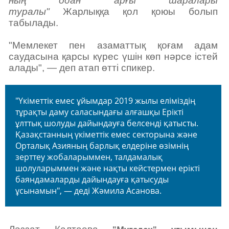
ның одан арғы шаралары
туралы"
Жарлыққа қол қоюы болып
табылады.
"Мемлекет пен азаматтық қоғам адам
саудасына қарсы күрес үшін көп нәрсе істей
алады", — деп атап өтті спикер.
"Үкіметтік емес ұйымдар 2019 жылы еліміздің
тұрақты даму саласындағы алғашқы Ерікті
ұлттық шолуды дайындауға белсенді қатысты.
Қазақстанның үкіметтік емес секторына және
Орталық Азияның барлық елдеріне өзімнің
зерттеу жобаларыммен, талдамалық
шолуларыммен және нақты кейстермен ерікті
баяндамаларды дайындауға қатысуды
ұсынамын", — деді Жәмила Асанова.