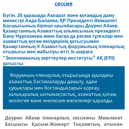
сессия
Бүгін, 26 қарашада Ақпарат және қоғамдық даму
министрі Аида Балаева, ҚР Президенті Әкімшілігі
Басшысының бірінші орынбасары Дәурен Абаев,
Қазақстанның Азаматтық альянсының президенті
Бану Нұрғазиева және басқа да ресми тұлғалар мен
азаматтық қоғам өкілдерінің қатысуымен
Қазақстанның Х Азаматтық форумының пленарлық
отырысы мен жабылуы өтті. Іс-шараға
"
"Экономикалық зерттеулер институты
АҚ (ERI)
қатысты.
Форумның пленарлық отырысында ауылдағы
азаматтық бастамаларды дамыту, адам
құқықтары мен бостандықтарын қорғау,
халықаралық ынтымақтастық, азаматтық қоғам,
экология және инклюзия мәселелері қаралды.
Дәурен Абаев пленарлық сессияны Мемлекет
Басшысы Қасым-Жомарт Тоқаевтың атынан