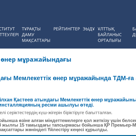
СТИТУТ
ТҰРАҚТЫ
РЕЙТИНГТЕР
ЭЫДҰ
ҰЛТТЫҚ
Б
ТТЕУЛЕРІ
ДАМУ
БАЙЛАНЫС
Д
МАҚСАТТАРЫ
ОРТАЛЫҒЫ
ы өнер мұражайындағы
ағы Мемлекеттік өнер мұражайында ТДМ-ға 
 Әбілхан Қастеев атындағы Мемлекеттік өнер мұражайы
 инсталляцияның ресми ашылуы өтеді.
лі серіктестердің күш-жігерін біріктіруге бағытталған.
бойынша өзіне алған міндеттемелерге қол жеткізу үшін белс
018 жылғы 15 тамыздағы тапсырмасы бойынша ҚР Премьер-М
саттары жөніндегі Үйлестіру кеңесі құрылды.