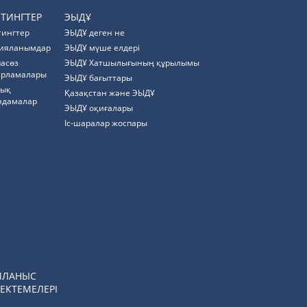
ЙТИНГТЕР
ЭЫДҰ
тингтер
ЭЫДҰ деген не
ияланымдар
ЭЫДҰ мүше елдері
пасөз
ЭЫДҰ Хатшылығының құрылымы
арламалары
ЭЫДҰ бағыттары
тық
Қазақстан және ЭЫДҰ
ндамалар
ЭЫДҰ оқиғалары
Іс-шаралар жоспары
ЙЛАНЫС
ЕКТЕМЕЛЕРІ