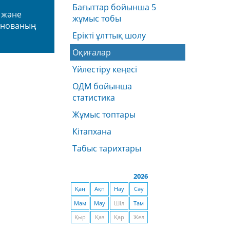
Бағыттар бойынша 5
 және
жұмыс тобы
енованың
Ерікті ұлттық шолу
Оқиғалар
Үйлестіру кеңесі
ОДМ бойынша
статистика
Жұмыс топтары
Кітапхана
Табыс тарихтары
2026
Қаң
Ақп
Нау
Сәу
Мам
Мау
Шіл
Там
Қыр
Қаз
Қар
Жел