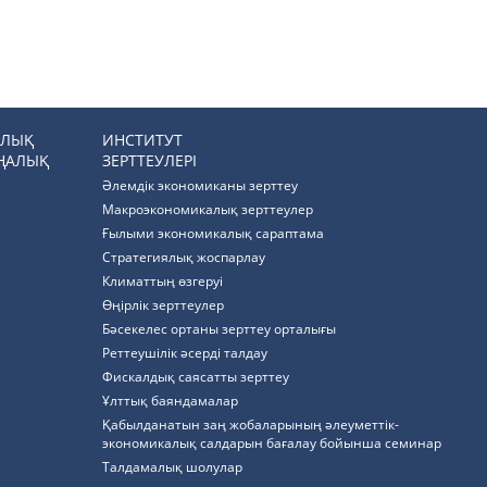
РЛЫҚ
ИНСТИТУТ
ҢАЛЫҚ
ЗЕРТТЕУЛЕРІ
Әлемдік экономиканы зерттеу
Макроэкономикалық зерттеулер
Ғылыми экономикалық сараптама
Стратегиялық жоспарлау
Климаттың өзгеруі
Өңірлік зерттеулер
Бәсекелес ортаны зерттеу орталығы
Реттеушілік әсерді талдау
Фискалдық саясатты зерттеу
Ұлттық баяндамалар
Қабылданатын заң жобаларының әлеуметтік-
экономикалық салдарын бағалау бойынша семинар
Талдамалық шолулар