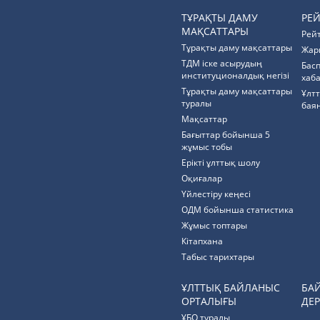
ТҰРАҚТЫ ДАМУ
РЕ
МАҚСАТТАРЫ
Рей
Тұрақты даму мақсаттары
Жар
ТДМ іске асырудың
Бас
институционалдық негізі
хаб
Тұрақты даму мақсаттары
Ұлт
туралы
бая
Мақсаттар
Бағыттар бойынша 5
жұмыс тобы
Ерікті ұлттық шолу
Оқиғалар
Үйлестіру кеңесі
ОДМ бойынша статистика
Жұмыс топтары
Кітапхана
Табыс тарихтары
ҰЛТТЫҚ БАЙЛАНЫС
БА
ОРТАЛЫҒЫ
ДЕР
ҰБО туралы