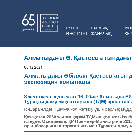
БҮГІНГІ
БАРЛЫҚ
ИН
ИНСТИТУТ
ЖАҢАЛЫҚ
ЗЕР
Алматыдағы Ә. Қастеев атындағ
06.12.2021
Алматыдағы Әбілхан Қастеев атынд
экспозиция қойылады
8 желтоқсан күні сағат 16: 00-де Алматыда
Тұрақты даму мақсаттарына (ТДМ) арналған
Іс-шара елдегі ТДМ-ға қол жеткізу үшін барлық мүдде
Қазақстан 2030 жылға қарай ТДМ-ға қол жеткізу 
істеуде. Осылайша, ҚР Премьер-Министрінің 2
орынбасарының төрағалығымен Тұрақты даму мақ