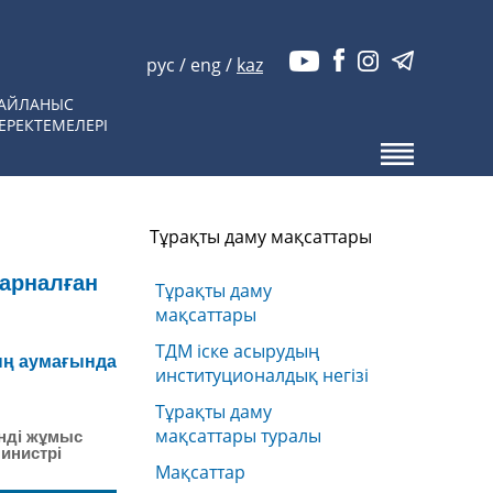
рус
/
eng
/
kaz
АЙЛАНЫС
ЕРЕКТЕМЕЛЕРІ
Тұрақты даму мақсаттары
арналған
Тұрақты даму
мақсаттары
ТДМ іске асырудың
ның аумағында
институционалдық негізі
Тұрақты даму
мақсаттары туралы
енді жұмыс
инистрі
Мақсаттар