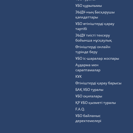
ҰБО құрылымы
ЭЫДҰ-ның Басқарушы
қағидаттары
ҰБО өтініштерді қарау
тәртібі
ЭЫДҰ тиісті тексеру
бойынша нұсқаулық
Өтініштерді онлайн
түрінде беру
ҰБО іс-шаралар жоспары
Аударма мен
сараптамалар
КҰК
Өтініштерді қарау барысы
БАҚ ҰБО туралы
ҰБО оқиғалары
ҚР ҰБО қызметі туралы
F.A.Q.
ҰБО байланыс
деректемелерi