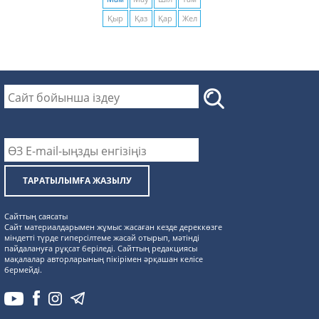
Қыр
Қаз
Қар
Жел
ТАРАТЫЛЫМҒА ЖАЗЫЛУ
Сайттың саясаты
Сайт материалдарымен жұмыс жасаған кезде дереккөзге
міндетті түрде гиперсілтеме жасай отырып, мәтінді
пайдалануға рұқсат беріледі. Сайттың редакциясы
мақалалар авторларының пікірімен әрқашан келісе
бермейді.