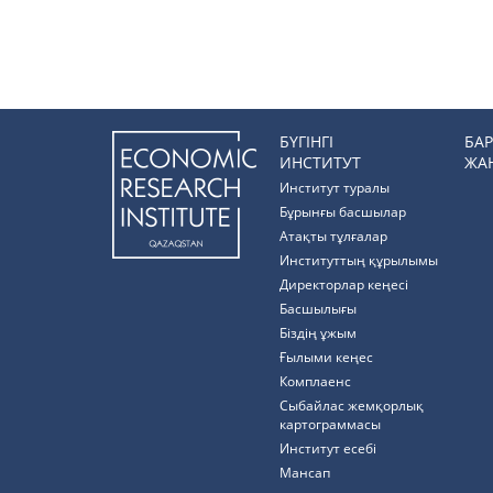
БҮГІНГІ
БА
ИНСТИТУТ
ЖА
Институт туралы
Бұрынғы басшылар
Атақты тұлғалар
Институттың құрылымы
Директорлар кеңесі
Басшылығы
Біздің ұжым
Ғылыми кеңес
Комплаенс
Cыбайлас жемқорлық
картограммасы
Институт есебі
Мансап