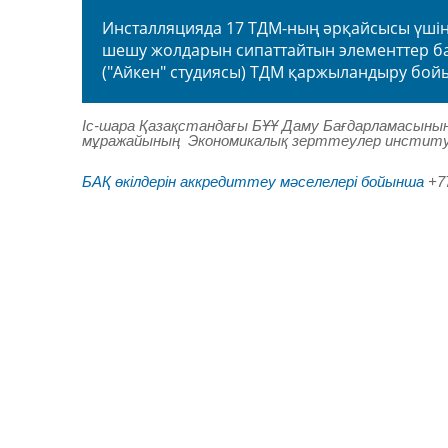
Инсталляцияда 17 ТДМ-ның әрқайсысы үшін 
шешу жолдарын сипаттайтын элементтер ба
("Айкен" студиясы) ТДМ қаржыландыру бойы
Іс-шара Қазақстандағы БҰҰ Даму Бағдарламасыны
мұражайының Экономикалық зерттеулер институт
БАҚ өкілдерін аккредиттеу мәселелері бойынша
+7