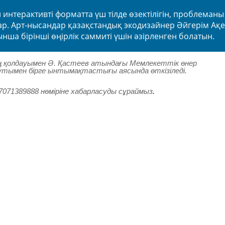
интерактивті форматта үш тілде өзектілігін, проблеманы
р. Арт-нысандар қазақстандық экодизайнер Әйгерім Ақ
нша бірінші өңірлік саммиті үшін әзірленген болатын.
ң қолдауымен Ә. Қастеев атындағы Мемлекеттік өнер
ымен бірге ынтымақтастығы аясында өткізіледі.
7071389888 нөміріне хабарласуды сұраймыз
.