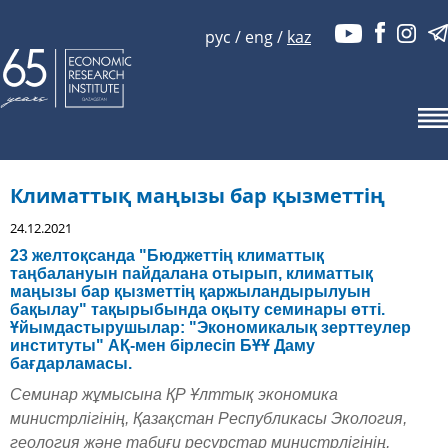
рус
/
eng
/
kaz
Климаттық маңызы бар қызметтің
24.12.2021
23 желтоқсанда "Бюджеттің климаттық
таңбалануын пайдалана отырып, климаттық
маңызы бар қызметтің қаржыландырылуын
бақылау" тақырыбында оқыту семинары өтті.
Ұйымдастырушылар: "Экономикалық зерттеулер
институты" АҚ-мен бірлесіп БҰҰ Даму
бағдарламасы.
Семинар жұмысына ҚР Ұлттық экономика
министрлігінің, Қазақстан Республикасы Экология,
геология және табиғи ресурстар министрлігінің,