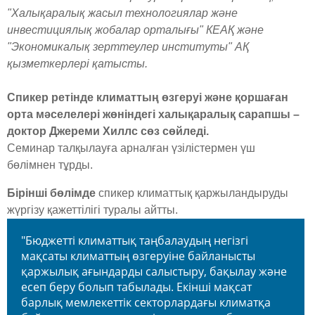
"Халықаралық жасыл технологиялар және
инвестициялық жобалар орталығы" КЕАҚ және
"Экономикалық зерттеулер институты" АҚ
қызметкерлері қатысты.
Спикер ретінде климаттың өзгеруі және қоршаған
орта мәселелері жөніндегі халықаралық сарапшы –
доктор Джереми Хиллс сөз сөйледі.
Семинар талқылауға арналған үзілістермен үш
бөлімнен тұрды.
Бірінші бөлімде
спикер климаттық қаржыландыруды
жүргізу қажеттілігі туралы айтты.
"Бюджетті климаттық таңбалаудың негізгі
мақсаты климаттың өзгеруіне байланысты
қаржылық ағындарды салыстыру, бақылау және
есеп беру болып табылады. Екінші мақсат
барлық мемлекеттік секторлардағы климатқа