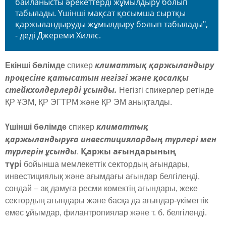
байланысты әрекеттерді жұмылдыру болып
табылады. Үшінші мақсат қосымша сыртқы
қаржыландыруды жұмылдыру болып табылады",
- деді Джереми Хиллс.
климаттық қаржыландыру
Екінші бөлімде
спикер
процесіне қатысатын негізгі және қосалқы
стейкхолдерлерді ұсынды.
Негізгі спикерлер ретінде
ҚР ҰЭМ, ҚР ЭГТРМ және ҚР ЭМ анықталды.
климаттық
Үшінші бөлімде
спикер
қаржыландыруға инвестициялардың түрлері мен
түрлерін ұсынды
Қаржы ағындарының
.
түрі
бойынша мемлекеттік сектордың ағындары,
инвестициялық және ағымдағы ағындар белгіленді,
сондай – ақ дамуға ресми көмектің ағындары, жеке
сектордың ағындары және басқа да ағындар-үкіметтік
емес ұйымдар, филантропиялар және т. б. белгіленді.