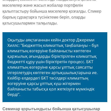
мәселелер және жасыл жобалар портфелін
қалыптастыру бойынша мәселелер қозғалды. Спикер
барлық сұрақтарға түсініктеме беріп, оларды
қатысушылармен талқылады.
Оқытуды аяқтағаннан кейін доктор Джереми
Хиллс: "Бюджеттің климаттық таңбалануы – бұл
климаттың өзгеруіне байланысты көптеген
қаржылық ағындарды біріктірілген климаттық
бюджетті құру үшін біріктіретін процесс. БКТ
климаттың өзгеруіне қарсы ұлттық саясатты
ілгерілетудің көптеген артықшылықтарына ие.
Кейбір елдердегі БКТ тәсілдері климаттың
өзгеруіне қарсы ұлттық күш-жігермен
байланысты табысқа қол жеткізуге мүмкіндік
берді".
Семинар қорытындысы бойынша қатысушылар