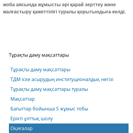
жоба аясында жұмысты әрі қарай зерттеу және
жалғастыру қажеттілігі туралы қорытындыға келді.
Тұрақты даму мақсаттары
Тұрақты даму мақсаттары
ТДМ іске асырудың институционалдық негізі
Тұрақты даму мақсаттары туралы
Мақсаттар
Бағыттар бойынша 5 жұмыс тобы
Ерікті ұлттық шолу
Оқиғалар