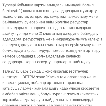
Түрлері бойынша қаржы ағындары мынадай болып
бөлінеді: 1) климаттың өзгеру салдарларын жұмсарту -
технологиялық өзгерістер, көміртекті алмастыру және
байланыстыру есебінен өнім бірлігіне ресурстар
шығындары мен парниктік газдар тастанымдарын
азайту түрінде және 2) климаттың өзгеруіне бейімделу -
адамдарға, ресурстарға және инфрақұрылымға келеңсіз
әсерден қорғау арқылы климаттың өзгеруін ұсыну және
болжамдауға қарсы тұруды немесе төзімділікті арттыру
немесе болашақта болжамдалатын келеңсіз
салдарларға қарсы ескерту шараларын қабылдау.
Талқылау барысында Экономикалық зерттеулер
институты, ЭГТРМ және Жасыл технологиялар және
инвестициялық жобалар орталығы тарапынан
қатысушылармен жанама шығындар үлесін көрсететін
әмбебап әдістеменің болуы туралы; жасыл климаттық
қор жобаларды қарауға пайдаланатын өлшемдерді
олардың сәйкестігі бөлігінде пайдалануға қатысты