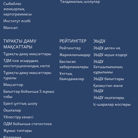
Талдамалық шолулар
Cыбайлас
жемқорлық
картограммасы
Институт есебі
Мансап
ТҰРАҚТЫ ДАМУ
РЕЙТИНГТЕР
ЭЫДҰ
МАҚСАТТАРЫ
Рейтингтер
ЭЫДҰ деген не
Тұрақты даму мақсаттары
Жарияланымдар
ЭЫДҰ мүше елдері
ТДМ іске асырудың
Баспасөз
ЭЫДҰ
институционалдық негізі
хабарламалары
Хатшылығының
құрылымы
Тұрақты даму мақсаттары
Ұлттық
туралы
баяндамалар
ЭЫДҰ бағыттары
Мақсаттар
Қазақстан және
ЭЫДҰ
Бағыттар бойынша 5 жұмыс
тобы
ЭЫДҰ оқиғалары
Ерікті ұлттық шолу
Іс-шаралар жоспары
Оқиғалар
Үйлестіру кеңесі
ОДМ бойынша статистика
Жұмыс топтары
Кітапхана