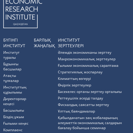
БҮГІНГІ
БАРЛЫҚ
ИНСТИТУТ
ИНСТИТУТ
ЖАҢАЛЫҚ
ЗЕРТТЕУЛЕРІ
Институт
Әлемдік экономиканы зерттеу
туралы
Макроэкономикалық зерттеулер
Бұрынғы
Ғылыми экономикалық сараптама
басшылар
Стратегиялық жоспарлау
Атақты
Климаттың өзгеруі
тұлғалар
Өңірлік зерттеулер
Институттың
Бәсекелес ортаны зерттеу орталығы
құрылымы
Реттеушілік әсерді талдау
Директорлар
кеңесі
Фискалдық саясатты зерттеу
Басшылығы
Ұлттық баяндамалар
Біздің ұжым
Қабылданатын заң жобаларының
әлеуметтік-экономикалық салдарын
Ғылыми кеңес
бағалау бойынша семинар
Комплаенс