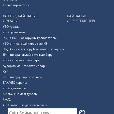
Табыс тарихтары
ҰЛТТЫҚ БАЙЛАНЫС
БАЙЛАНЫС
ОРТАЛЫҒЫ
ДЕРЕКТЕМЕЛЕРІ
ҰБО туралы
ҰБО құрылымы
ЭЫДҰ-ның Басқарушы қағидаттары
ҰБО өтініштерді қарау тәртібі
ЭЫДҰ тиісті тексеру бойынша нұсқаулық
Өтініштерді онлайн түрінде беру
ҰБО іс-шаралар жоспары
Аударма мен сараптамалар
КҰК
Өтініштерді қарау барысы
БАҚ ҰБО туралы
ҰБО оқиғалары
ҚР ҰБО қызметі туралы
F.A.Q.
ҰБО байланыс деректемелерi