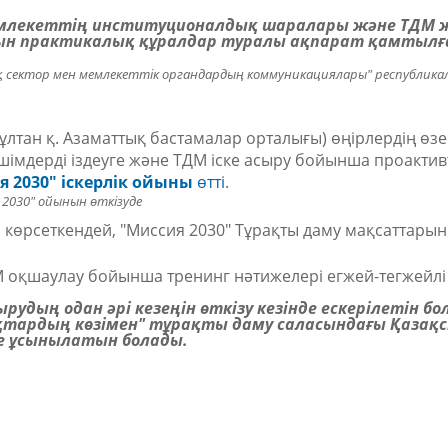
млекеттің институционалдық шаралары және ТДМ ж
ын практикалық құралдар туралы ақпарат қамтылғ
 сектор мен мемлекеттік органдардың коммуникациялары" республика
лтан қ. Азаматтық бастамалар орталығы) өңірлердің өзе
шімдерді іздеуге және ТДМ іске асыру бойынша проакти
 2030" іскерлік ойыны
өтті
.
 2030" ойынын өткізуде
сі көрсеткендей, "Миссия 2030" Тұрақты даму мақсаттары
оқшаулау бойынша тренинг нәтижелері егжей-тегжейлі
удың одан әрі кезеңін өткізу кезінде ескерілетін б
тардың көзімен" тұрақты даму саласындағы Қазақ
де ұсынылатын болады.