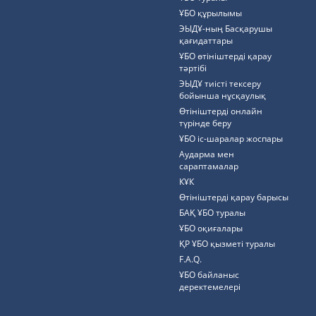
ҰБО құрылымы
ЭЫДҰ-ның Басқарушы
қағидаттары
ҰБО өтініштерді қарау
тәртібі
ЭЫДҰ тиісті тексеру
бойынша нұсқаулық
Өтініштерді онлайн
түрінде беру
ҰБО іс-шаралар жоспары
Аударма мен
сараптамалар
КҰК
Өтініштерді қарау барысы
БАҚ ҰБО туралы
ҰБО оқиғалары
ҚР ҰБО қызметі туралы
F.A.Q.
ҰБО байланыс
деректемелерi