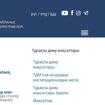
рус
/
eng
/
kaz
АЙЛАНЫС
ЕРЕКТЕМЕЛЕРІ
Тұрақты даму мақсаттары
Тұрақты даму
мақсаттары
алық
ТДМ іске асырудың
институционалдық негізі
Тұрақты даму
ор мен
мақсаттары туралы
онда спикер
ландыру
Мақсаттар