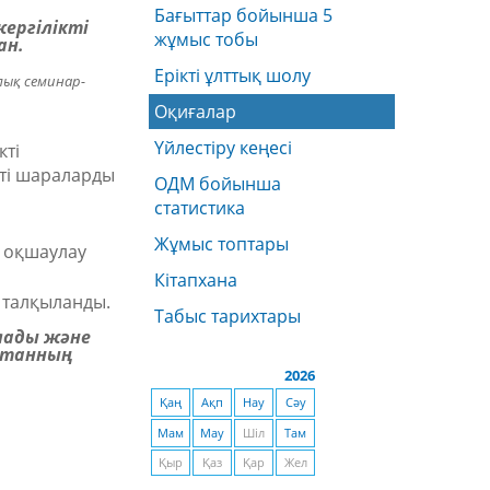
Бағыттар бойынша 5
ергілікті
жұмыс тобы
ан.
Ерікті ұлттық шолу
лық семинар-
Оқиғалар
Үйлестіру кеңесі
кті
вті шараларды
ОДМ бойынша
статистика
Жұмыс топтары
н оқшаулау
Кітапхана
 талқыланды.
Табыс тарихтары
олады және
станның
2026
Қаң
Ақп
Нау
Сәу
Мам
Мау
Шіл
Там
Қыр
Қаз
Қар
Жел