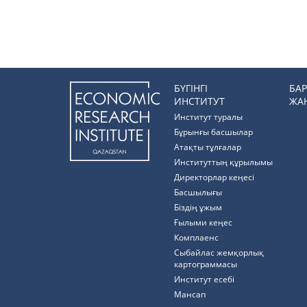
БҮГІНГІ
БА
ИНСТИТУТ
ЖА
Институт туралы
Бұрынғы басшылар
Атақты тұлғалар
Институттың құрылымы
Директорлар кеңесі
Басшылығы
Біздің ұжым
Ғылыми кеңес
Комплаенс
Cыбайлас жемқорлық
картограммасы
Институт есебі
Мансап