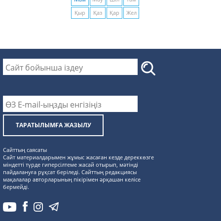
Қыр
Қаз
Қар
Жел
ТАРАТЫЛЫМҒА ЖАЗЫЛУ
Сайттың саясаты
Сайт материалдарымен жұмыс жасаған кезде дереккөзге
міндетті түрде гиперсілтеме жасай отырып, мәтінді
пайдалануға рұқсат беріледі. Сайттың редакциясы
мақалалар авторларының пікірімен әрқашан келісе
бермейді.