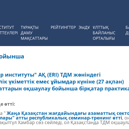
СТИТУТ
ТҰРАҚТЫ
РЕЙТИНГТЕР
ЭЫДҰ
ҰЛТТЫҚ
Б
ТТЕУЛЕРІ
ДАМУ
БАЙЛАНЫС
Д
МАҚСАТТАРЫ
ОРТАЛЫҒЫ
бойынша
 институты" АҚ (ERI) ТДМ жөніндегі
к үкіметтік емес ұйымдар күніне (27 ақпан)
аттарын оқшаулау бойынша бірқатар практик
 өтті:
а "
Жаңа Қазақстан жағдайындағы азаматтық сект
ары" атты республикалық семинар-тренинг өтті
, 
ақытгүл Хамбар сөз сөйледі, ол Қазақстанда ТДМ оқшау