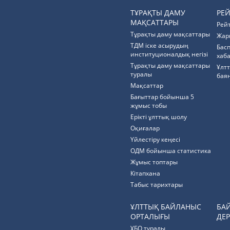
ТҰРАҚТЫ ДАМУ
РЕ
МАҚСАТТАРЫ
Рей
Тұрақты даму мақсаттары
Жар
ТДМ іске асырудың
Бас
институционалдық негізі
хаб
Тұрақты даму мақсаттары
Ұлт
туралы
бая
Мақсаттар
Бағыттар бойынша 5
жұмыс тобы
Ерікті ұлттық шолу
Оқиғалар
Үйлестіру кеңесі
ОДМ бойынша статистика
Жұмыс топтары
Кітапхана
Табыс тарихтары
ҰЛТТЫҚ БАЙЛАНЫС
БА
ОРТАЛЫҒЫ
ДЕР
ҰБО туралы