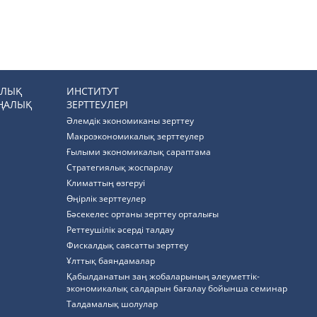
РЛЫҚ
ИНСТИТУТ
ҢАЛЫҚ
ЗЕРТТЕУЛЕРІ
Әлемдік экономиканы зерттеу
Макроэкономикалық зерттеулер
Ғылыми экономикалық сараптама
Стратегиялық жоспарлау
Климаттың өзгеруі
Өңірлік зерттеулер
Бәсекелес ортаны зерттеу орталығы
Реттеушілік әсерді талдау
Фискалдық саясатты зерттеу
Ұлттық баяндамалар
Қабылданатын заң жобаларының әлеуметтік-
экономикалық салдарын бағалау бойынша семинар
Талдамалық шолулар