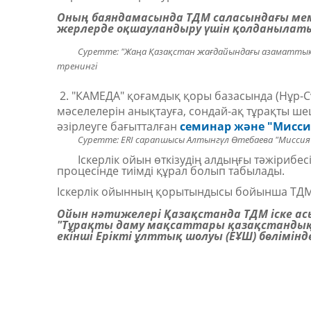
Оның баяндамасында ТДМ саласындағы ме
жерлерде оқшауландыру үшін қолданылат
Суретте: "Жаңа Қазақстан жағдайындағы азаматтық
тренингі
2. "КАМЕДА" қоғамдық қоры базасында (Нұр-Сұ
мәселелерін анықтауға, сондай-ақ тұрақты ше
әзірлеуге бағытталған
семинар және "Миссия
Суретте: ERI сарапшысы Алтынгүл Өтебаева "Миссия
Іскерлік ойын өткізудің алдыңғы тәжірибе
процесінде тиімді құрал болып табылады.
Іскерлік ойынның қорытындысы бойынша ТДМ 
Ойын нәтижелері Қазақстанда ТДМ іске асыр
"Тұрақты даму мақсаттары қазақстандық
екінші Ерікті ұлттық шолуы (ЕҰШ) бөлімін