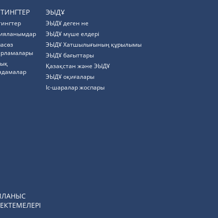
ЙТИНГТЕР
ЭЫДҰ
тингтер
ЭЫДҰ деген не
ияланымдар
ЭЫДҰ мүше елдері
пасөз
ЭЫДҰ Хатшылығының құрылымы
арламалары
ЭЫДҰ бағыттары
тық
Қазақстан және ЭЫДҰ
ндамалар
ЭЫДҰ оқиғалары
Іс-шаралар жоспары
ЙЛАНЫС
ЕКТЕМЕЛЕРІ