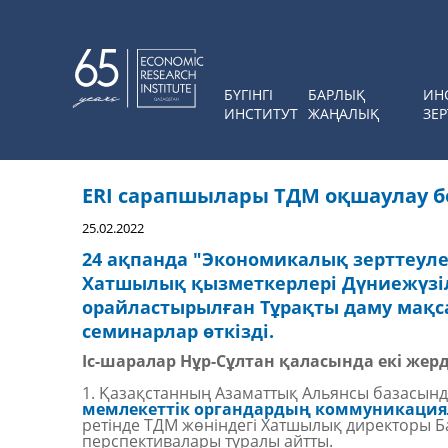
БҮГІНГІ
БАРЛЫҚ
ИН
ИНСТИТУТ
ЖАҢАЛЫҚ
ЗЕР
ERI сарапшылары ТДМ оқшаулау 
25.02.2022
24 ақпанда
"Экономикалық зерттеулер
Хатшылық
қызметкерлері Дүниежүзілі
орайластырылған Тұрақты даму мақс
семинарлар өткізді.
Іс-шаралар Нұр-Сұлтан қаласында екі жерде
1. Қазақстанның Азаматтық Альянсы базасынд
мемлекеттік органдардың коммуникациял
ретінде ТДМ жөніндегі Хатшылық директоры Б
перспективалары туралы айтты.