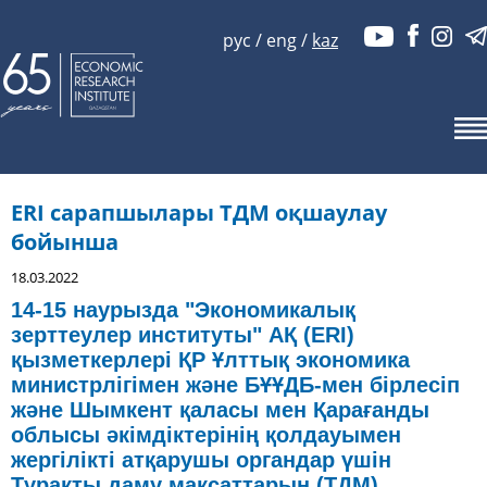
рус
/
eng
/
kaz
ERI сарапшылары ТДМ оқшаулау
бойынша
18.03.2022
14-15 наурызда "Экономикалық
зерттеулер институты" АҚ (ERI)
қызметкерлері ҚР Ұлттық экономика
министрлігімен және БҰҰДБ-мен бірлесіп
және Шымкент қаласы мен Қарағанды
облысы әкімдіктерінің қолдауымен
жергілікті атқарушы органдар үшін
Тұрақты даму мақсаттарын (ТДМ)