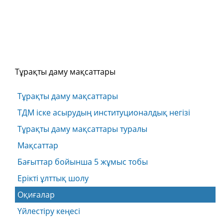
Тұрақты даму мақсаттары
Тұрақты даму мақсаттары
ТДМ іске асырудың институционалдық негізі
Тұрақты даму мақсаттары туралы
Мақсаттар
Бағыттар бойынша 5 жұмыс тобы
Ерікті ұлттық шолу
Оқиғалар
Үйлестіру кеңесі