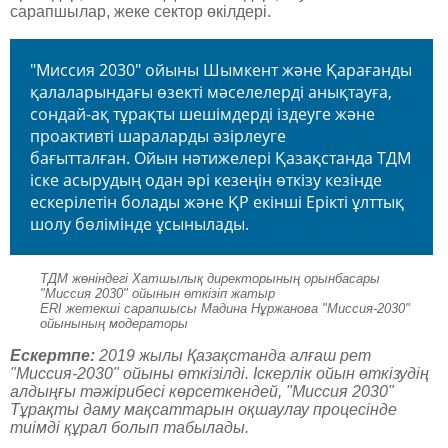
сарапшылар, жеке сектор өкілдері.
"Миссия 2030" ойыны Шымкент және Қарағанды
қалаларындағы өзекті мәселелерді анықтауға,
сондай-ақ тұрақты шешімдерді іздеуге және
проактивті шараларды әзірлеуге
бағытталған. Ойын нәтижелері Қазақстанда ТДМ
іске асырудың одан әрі кезеңін өткізу кезінде
ескерілетін болады және ҚР екінші Ерікті ұлттық
шолу бөлімінде ұсынылады.
ТДМ жөніндегі Хатшылық директорының орынбасары
"Миссия 2030" ойынын өткізіп жатыр
ERI жетекші сарапшысы Мадина Нұржанова "Миссия-2030"
ойынының модераторы
Ескертпе:
2019 жылы Қазақстанда алғаш рет
"Миссия-2030" ойыны өткізілді. Іскерлік ойын өткізудің
алдыңғы тәжірибесі көрсеткендей, "Миссия 2030"
Тұрақты даму мақсаттарын оқшаулау процесінде
тиімді құрал болып табылады.