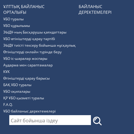
ҰЛТТЫҚ БАЙЛАНЫС
БАЙЛАНЫС
ОРТАЛЫҒЫ
ДЕРЕКТЕМЕЛЕРІ
ҰБО туралы
ҰБО құрылымы
ЭЫДҰ-ның Басқарушы қағидаттары
ҰБО өтініштерді қарау тәртібі
ЭЫДҰ тиісті тексеру бойынша нұсқаулық
Өтініштерді онлайн түрінде беру
ҰБО іс-шаралар жоспары
Аударма мен сараптамалар
КҰК
Өтініштерді қарау барысы
БАҚ ҰБО туралы
ҰБО оқиғалары
ҚР ҰБО қызметі туралы
F.A.Q.
ҰБО байланыс деректемелерi