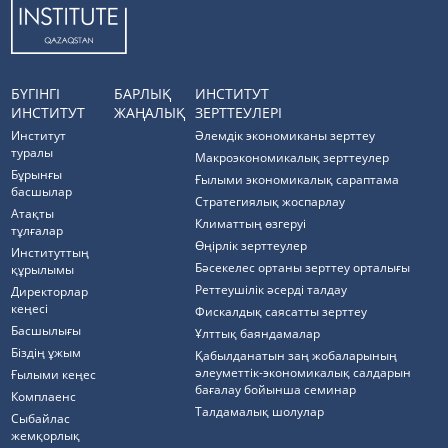
БҮГІНГІ
БАРЛЫҚ
ИНСТИТУТ
ИНСТИТУТ
ЖАҢАЛЫҚ
ЗЕРТТЕУЛЕРІ
Институт
Әлемдік экономиканы зерттеу
туралы
Макроэкономикалық зерттеулер
Бұрынғы
Ғылыми экономикалық сараптама
басшылар
Стратегиялық жоспарлау
Атақты
Климаттың өзгеруі
тұлғалар
Өңірлік зерттеулер
Институттың
Бәсекелес ортаны зерттеу орталығы
құрылымы
Реттеушілік әсерді талдау
Директорлар
кеңесі
Фискалдық саясатты зерттеу
Басшылығы
Ұлттық баяндамалар
Біздің ұжым
Қабылданатын заң жобаларының
әлеуметтік-экономикалық салдарын
Ғылыми кеңес
бағалау бойынша семинар
Комплаенс
Талдамалық шолулар
Cыбайлас
жемқорлық