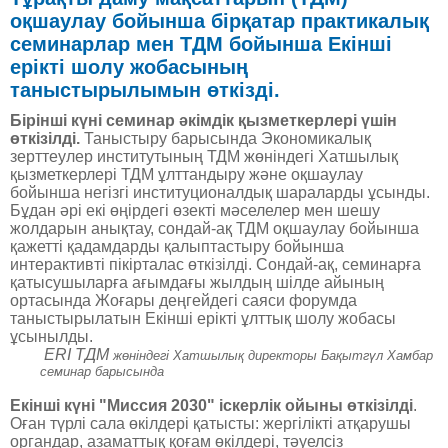
оқшаулау бойынша бірқатар практикалық
семинарлар мен ТДМ бойынша Екінші
ерікті шолу жобасының
таныстырылымын өткізді.
Бірінші күні семинар әкімдік қызметкерлері үшін
өткізілді.
Таныстыру барысында Экономикалық
зерттеулер институтының ТДМ жөніндегі Хатшылық
қызметкерлері ТДМ ұлттандыру және оқшаулау
бойынша негізгі институционалдық шараларды ұсынды.
Бұдан әрі екі өңірдегі өзекті мәселелер мен шешу
жолдарын анықтау, сондай-ақ ТДМ оқшаулау бойынша
қажетті қадамдарды қалыптастыру бойынша
интерактивті пікірталас өткізілді. Сондай-ақ, семинарға
қатысушыларға ағымдағы жылдың шілде айының
ортасында Жоғары деңгейдегі саяси форумда
таныстырылатын Екінші ерікті ұлттық шолу жобасы
ұсынылды.
ERI ТДМ
жөніндегі Хатшылық директоры Бақытгүл Хамбар
семинар барысында
Екінші күні "Миссия 2030" іскерлік ойыны өткізілді
.
Оған түрлі сала өкілдері қатысты: жергілікті атқарушы
органдар, азаматтық қоғам өкілдері, тәуелсіз