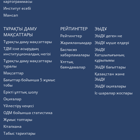
картограммасы
Институт есебі
Мансап
ТҰРАҚТЫ ДАМУ
РЕЙТИНГТЕР
ЭЫДҰ
МАҚСАТТАРЫ
Рейтингтер
ЭЫДҰ деген не
Тұрақты даму мақсаттары
Жарияланымдар
ЭЫДҰ мүше елдері
ТДМ іске асырудың
Баспасөз
ЭЫДҰ
институционалдық негізі
хабарламалары
Хатшылығының
құрылымы
Тұрақты даму мақсаттары
Ұлттық
туралы
баяндамалар
ЭЫДҰ бағыттары
Мақсаттар
Қазақстан және
ЭЫДҰ
Бағыттар бойынша 5 жұмыс
тобы
ЭЫДҰ оқиғалары
Ерікті ұлттық шолу
Іс-шаралар жоспары
Оқиғалар
Үйлестіру кеңесі
ОДМ бойынша статистика
Жұмыс топтары
Кітапхана
Табыс тарихтары