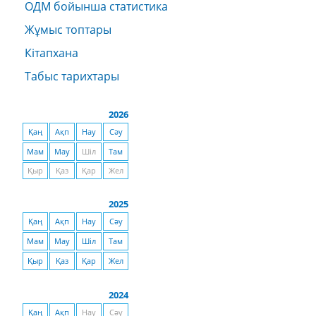
ОДМ бойынша статистика
Жұмыс топтары
Кітапхана
Табыс тарихтары
2026
Қаң
Ақп
Нау
Сәу
Мам
Мау
Шіл
Там
Қыр
Қаз
Қар
Жел
2025
Қаң
Ақп
Нау
Сәу
Мам
Мау
Шіл
Там
Қыр
Қаз
Қар
Жел
2024
Қаң
Ақп
Нау
Сәу