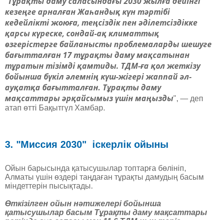
Тұрақты даму саласындағы 2030 жылға дейінгі
"
кезеңге арналған Жаһандық күн тәртібі
кедейлікті жоюға, теңсіздік пен әділетсіздікке
қарсы күреске, сондай-ақ климаттық
өзгерістерге байланысты проблемаларды шешуге
бағытталған 17 тұрақты даму мақсатынан
тұратын тізімді қамтиды. ТДМ-ға қол жеткізу
бойынша бүкіл әлемнің күш-жігері жаппай әл-
ауқатқа бағытталған. Тұрақты даму
мақсаттары әрқайсымыз үшін маңызды
", — деп
атап өтті Бақытгүл Хамбар.
3. "Миссия 2030" іскерлік ойыны
Ойын барысында қатысушылар топтарға бөлініп,
Алматы үшін өздері таңдаған тұрақты дамудың басым
міндеттерін пысықтады.
Өткізілген ойын нәтижелері бойынша
қатысушылар басым Тұрақты даму мақсаттары