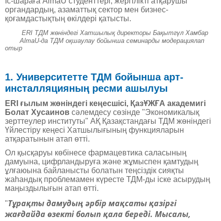
Іс-шараға AlmaU студенттері, жергілікті атқарушы
органдардың, азаматтық сектор мен бизнес-
қоғамдастықтың өкілдері қатысты.
ERI ТДМ жөніндегі Хатшылық директоры Бақытгүл Хамбар
AlmaU-да ТДМ оқшаулау бойынша семинарды модерациялап
отыр
1. Университетте ТДМ бойынша арт-
инсталляцияның ресми ашылуы
ERI ғылым жөніндегі кеңесшісі, ҚазҰЖҒА академигі
Болат Хусаинов
сәлемдесу сөзінде "Экономикалық
зерттеулер институты" АҚ Қазақстандағы ТДМ жөніндегі
Үйлестіру кеңесі Хатшылығының функцияларын
атқаратынын атап өтті.
Ол қысқаруы көбінесе фармацевтика саласының
дамуына, цифрландыруға және жұмыспен қамтудың
ұлғаюына байланысты болатын теңсіздік сияқты
жаһандық проблемамен күресте ТДМ-ды іске асырудың
маңыздылығын атап өтті.
Тұрақты дамудың әрбір мақсаты қазіргі
"
жағдайда өзекті болып қала береді. Мысалы,