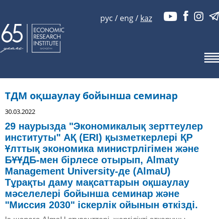
рус
/
eng
/
kaz
ТДМ оқшаулау бойынша семинар
30.03.2022
29 наурызда "Экономикалық зерттеулер
институты" АҚ (ERI) қызметкерлері ҚР
Ұлттық экономика министрлігімен және
БҰҰДБ-мен бірлесе отырып, Almaty
Management University-де (AlmaU)
Тұрақты даму мақсаттарын оқшаулау
мәселелері бойынша семинар және
"Миссия 2030" іскерлік ойынын өткізді.