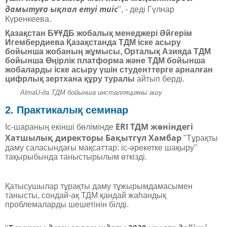
дамытуға ықпал етуі тиіс
", - деді Гүлнар
Күренкеева.
Қазақстан БҰҰДБ жобалық менеджері Әйгерім
Игембердиева Қазақстанда ТДМ іске асыру
бойынша жобаның жұмысы, Орталық Азияда ТДМ
бойынша Өңірлік платформа және ТДМ бойынша
жобаларды іске асыру үшін студенттерге арналған
цифрлық зертхана құру туралы
айтып берді.
AlmaU-да ТДМ бойынша инсталляцияны ашу
2. Практикалық семинар
ERI ТДМ жөніндегі
Іс-шараның екінші бөлімінде
Хатшылық директоры Бақытгүл Хамбар
"Тұрақты
даму саласындағы мақсаттар: іс-әрекетке шақыру"
тақырыбында таныстырылым өткізді.
Қатысушылар тұрақты даму тұжырымдамасымен
танысты, сондай-ақ ТДМ қандай жаһандық
проблемаларды шешетінін білді.