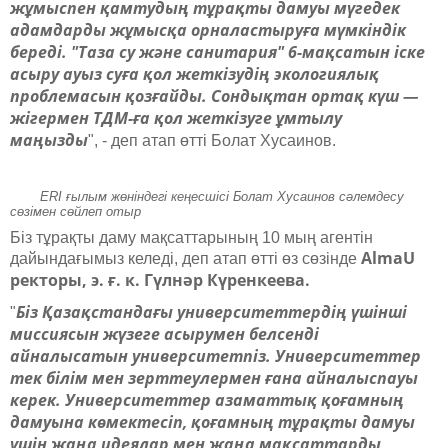
жұмыспен қамтудың тұрақты дамуы мүгедек
адамдарды жұмысқа орналастыруға мүмкіндік
береді. "Таза су және санитария" 6-мақсатын іске
асыру ауыз суға қол жеткізудің экологиялық
проблемасын қозғайды. Сондықтан ортақ күш —
жігермен ТДМ-ға қол жеткізуге ұмтылу
маңызды
", - деп атап өтті Болат Хусаинов.
ERI ғылым жөніндегі кеңесшісі Болат Хусаинов сәлемдесу
сөзімен сөйлеп отыр
Біз тұрақты даму мақсаттарының 10 мың агентін
AlmaU
дайындағымыз келеді, деп атап өтті өз сөзінде
ректоры, э. ғ. к. Гүлнәр Күренкеева.
Біз Қазақстандағы университеттердің үшінші
"
миссиясын жүзеге асырумен белсенді
айналысатын университетпіз. Университеттер
тек білім мен зерттеулермен ғана айналыспауы
керек. Университеттер азаматтық қоғамның
дамуына көмектесіп, қоғамның тұрақты дамуы
үшін жаңа идеялар мен жаңа мақсаттарды