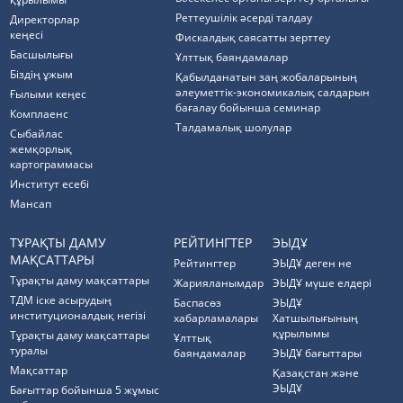
Реттеушілік әсерді талдау
Директорлар
кеңесі
Фискалдық саясатты зерттеу
Басшылығы
Ұлттық баяндамалар
Біздің ұжым
Қабылданатын заң жобаларының
әлеуметтік-экономикалық салдарын
Ғылыми кеңес
бағалау бойынша семинар
Комплаенс
Талдамалық шолулар
Cыбайлас
жемқорлық
картограммасы
Институт есебі
Мансап
ТҰРАҚТЫ ДАМУ
РЕЙТИНГТЕР
ЭЫДҰ
МАҚСАТТАРЫ
Рейтингтер
ЭЫДҰ деген не
Тұрақты даму мақсаттары
Жарияланымдар
ЭЫДҰ мүше елдері
ТДМ іске асырудың
Баспасөз
ЭЫДҰ
институционалдық негізі
хабарламалары
Хатшылығының
құрылымы
Тұрақты даму мақсаттары
Ұлттық
туралы
баяндамалар
ЭЫДҰ бағыттары
Мақсаттар
Қазақстан және
ЭЫДҰ
Бағыттар бойынша 5 жұмыс