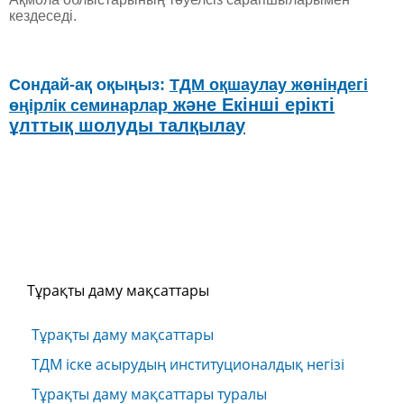
кездеседі.
Сондай-ақ оқыңыз:
ТДМ оқшаулау жөніндегі
және Екінші ерікті
өңірлік семинарлар
ұлттық шолуды талқылау
Тұрақты даму мақсаттары
Тұрақты даму мақсаттары
ТДМ іске асырудың институционалдық негізі
Тұрақты даму мақсаттары туралы