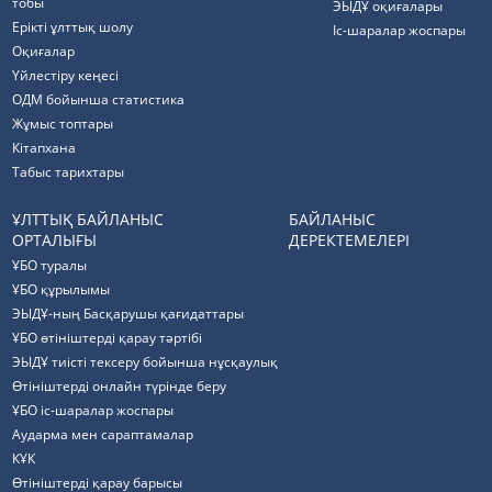
тобы
ЭЫДҰ оқиғалары
Ерікті ұлттық шолу
Іс-шаралар жоспары
Оқиғалар
Үйлестіру кеңесі
ОДМ бойынша статистика
Жұмыс топтары
Кітапхана
Табыс тарихтары
ҰЛТТЫҚ БАЙЛАНЫС
БАЙЛАНЫС
ОРТАЛЫҒЫ
ДЕРЕКТЕМЕЛЕРІ
ҰБО туралы
ҰБО құрылымы
ЭЫДҰ-ның Басқарушы қағидаттары
ҰБО өтініштерді қарау тәртібі
ЭЫДҰ тиісті тексеру бойынша нұсқаулық
Өтініштерді онлайн түрінде беру
ҰБО іс-шаралар жоспары
Аударма мен сараптамалар
КҰК
Өтініштерді қарау барысы