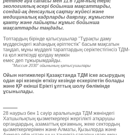
ретінде ауа сапасы мен 11.6 ТДМ-ның теріс
экологиялық әсері бойынша мақсаттарды,
сондай-ақ денсаулық сақтау жүйесі және
медициналық кадрларды даярлау, жұмыспен
қамту және лайықты жұмыс бойынша
мақсаттарды таңдады.
Топтардың бірінде қатысушылар "Тұрақты даму
мүддесіндегі жаһандық әріптестік" басым мақсатын
таңдап, мұны мүдделі тараптардың серіктестігінсіз ТДМ-
ға қол жеткізуді қолдау мүмкін
емес деп тұжырымдайды.
"Миссия 2030" ойынының қатысушылары
Ойын нәтижелері Қазақстанда ТДМ іске асырудың
одан әрі кезеңін өткізу кезінде ескерілетін болады
және ҚР екінші Ерікті ұлттық шолу бөлімінде
ұсынылады.
———
28 наурыз бен 1 сәуір аралығында ТДМ жөніндегі
Хатшылықтың қызметкерлері жергілікті атқарушы
органдардың, азаматтық қоғамның, жеке сектордың
қызметкерлерімен және Алматы, Қызылорда және
Ақмола облыстарының тәуелсіз сарапшыларымен