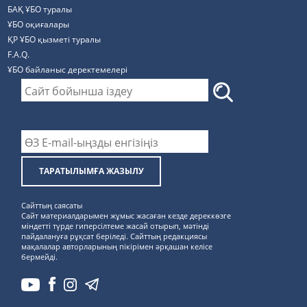
БАҚ ҰБО туралы
ҰБО оқиғалары
ҚР ҰБО қызметі туралы
F.A.Q.
ҰБО байланыс деректемелерi
ТАРАТЫЛЫМҒА ЖАЗЫЛУ
Сайттың саясаты
Сайт материалдарымен жұмыс жасаған кезде дереккөзге
міндетті түрде гиперсілтеме жасай отырып, мәтінді
пайдалануға рұқсат беріледі. Сайттың редакциясы
мақалалар авторларының пікірімен әрқашан келісе
бермейді.