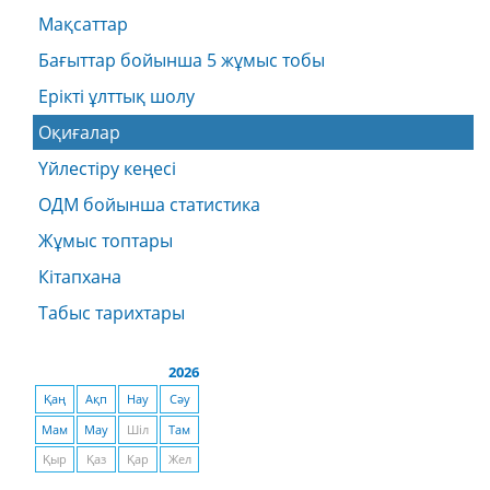
Мақсаттар
Бағыттар бойынша 5 жұмыс тобы
Ерікті ұлттық шолу
Оқиғалар
Үйлестіру кеңесі
ОДМ бойынша статистика
Жұмыс топтары
Кітапхана
Табыс тарихтары
2026
Қаң
Ақп
Нау
Сәу
Мам
Мау
Шіл
Там
Қыр
Қаз
Қар
Жел