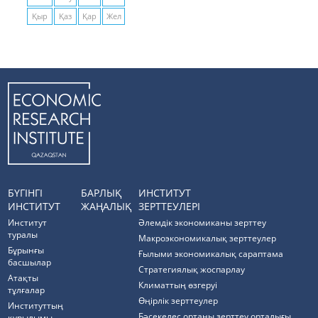
Қыр
Қаз
Қар
Жел
БҮГІНГІ
БАРЛЫҚ
ИНСТИТУТ
ИНСТИТУТ
ЖАҢАЛЫҚ
ЗЕРТТЕУЛЕРІ
Институт
Әлемдік экономиканы зерттеу
туралы
Макроэкономикалық зерттеулер
Бұрынғы
Ғылыми экономикалық сараптама
басшылар
Стратегиялық жоспарлау
Атақты
Климаттың өзгеруі
тұлғалар
Өңірлік зерттеулер
Институттың
Бәсекелес ортаны зерттеу орталығы
құрылымы