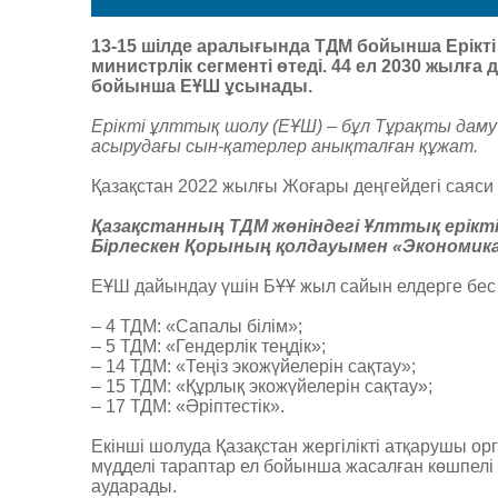
13
-15 шілде аралығында ТДМ бойынша Ерікт
министрлік сегменті өтеді
. 44
ел 2030 жылға д
бойынша ЕҰШ ұсынады
.
Ерікті ұлттық шолу
(
ЕҰШ
) –
бұл Тұрақты даму
асырудағы сын-қатерлер анықталған құжат
.
Қазақстан 2022 жылғы Жоғары деңгейдегі саяси
Қазақстанның ТДМ жөніндегі Ұлттық ерікті
Бірлескен Қорының қолдауымен «Экономик
ЕҰШ дайындау үшін БҰҰ жыл сайын елдерге бе
– 4
ТДМ
: «
Сапалы білім
»;
– 5
ТДМ
: «Гендер
лік теңдік
»;
– 14
ТДМ
: «
Теңіз экожүйелерін сақтау
»;
– 15
ТДМ
: «
Құрлық экожүйелерін сақтау
»;
– 17
ТДМ
: «
Әріптестік
».
Екінші шолуда Қазақстан жергілікті атқарушы ор
мүдделі тараптар ел бойынша жасалған көшпелі
аударады
.