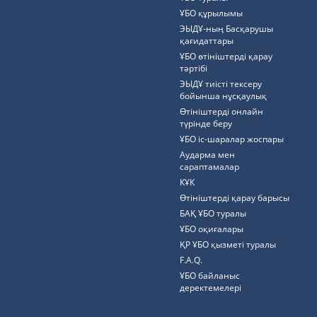
ҰБО құрылымы
ЭЫДҰ-ның Басқарушы
қағидаттары
ҰБО өтініштерді қарау
тәртібі
ЭЫДҰ тиісті тексеру
бойынша нұсқаулық
Өтініштерді онлайн
түрінде беру
ҰБО іс-шаралар жоспары
Аударма мен
сараптамалар
КҰК
Өтініштерді қарау барысы
БАҚ ҰБО туралы
ҰБО оқиғалары
ҚР ҰБО қызметі туралы
F.A.Q.
ҰБО байланыс
деректемелерi