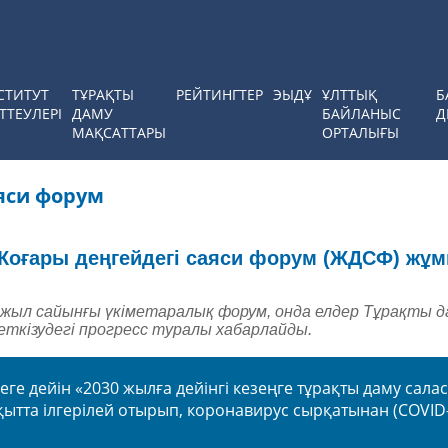
СТИТУТ
ТҰРАҚТЫ
РЕЙТИНГТЕР
ЭЫДҰ
ҰЛТТЫҚ
Б
ТТЕУЛЕРІ
ДАМУ
БАЙЛАНЫС
Д
МАҚСАТТАРЫ
ОРТАЛЫҒЫ
яси форум
Жоғары деңгейдегі саяси форум (ЖДСФ) жұ
 жыл сайынғы үкіметаралық форум, онда елдер Тұрақты д
ткізудегі прогресс туралы хабарлайды
.
ге дейін «2030 жылға дейінгі кезеңге тұрақты даму сал
ақытта ілгерілей отырып, коронавирус сырқатынан (
COVID