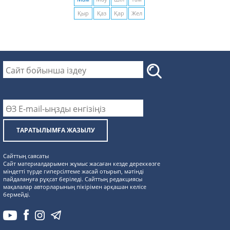
Қыр
Қаз
Қар
Жел
ТАРАТЫЛЫМҒА ЖАЗЫЛУ
Сайттың саясаты
Сайт материалдарымен жұмыс жасаған кезде дереккөзге
міндетті түрде гиперсілтеме жасай отырып, мәтінді
пайдалануға рұқсат беріледі. Сайттың редакциясы
мақалалар авторларының пікірімен әрқашан келісе
бермейді.