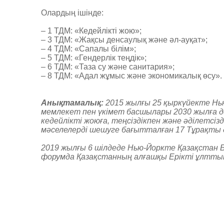
Олардың ішінде
:
– 1
ТДМ
: «
Кедейлікті жою
»;
– 3
ТДМ
: «
Жақсы денсаулық және әл-ауқат
»;
– 4
ТДМ
: «
Сапалы білім
»;
– 5
ТДМ
: «Гендер
лік теңдік
»;
– 6
ТДМ
: «
Таза су және
санитария»;
– 8
ТДМ
: «
Адал жұмыс және экономикалық өсу
».
Анықтамалық
:
2
015 жылғы 2
5
қыркүйекте Нью
мемлекет пен үкімет басшылары 2030 жылға де
кедейлікті жоюға, теңсіздікпен және әділетсі
мәселелерді шешуге бағытталған 17 Тұрақты 
2019 жылғы
6
шілдеде Нью-Йоркте Қазақстан Б
форумда Қазақстанның алғашқы Ерікті ұлтт