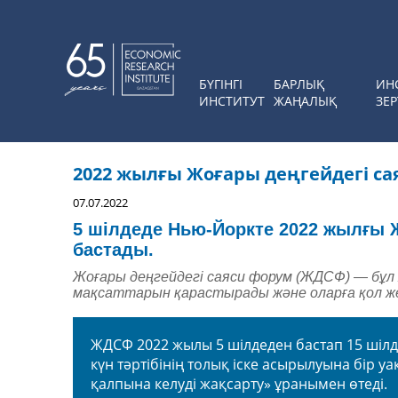
БҮГІНГІ
БАРЛЫҚ
ИН
ИНСТИТУТ
ЖАҢАЛЫҚ
ЗЕР
2022 жылғы Жоғары деңгейдегі са
07.07.2022
5
шілдеде Нью-Йоркте 2022 жылғы 
бастады
.
Жоғары деңгейдегі саяси форум (ЖДСФ) —
бұл
мақсаттарын қарастырады және оларға қол же
ЖДСФ 2022 жылы 5 шілдеден бастап 15 шілде
күн тәртібінің толық іске асырылуына бір у
қалпына келуді жақсарту» ұранымен өтеді
.