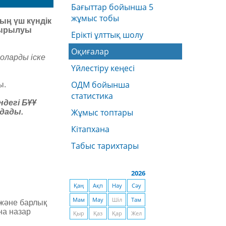
Бағыттар бойынша 5
жұмыс тобы
ың үш күндік
асырылуы
Ерікті ұлттық шолу
Оқиғалар
оларды іске
Үйлестіру кеңесі
ОДМ бойынша
ы
.
статистика
дегі БҰҰ
Жұмыс топтары
ндады
.
Кітапхана
Табыс тарихтары
2026
Қаң
Ақп
Нау
Сәу
Мам
Мау
Шіл
Там
 және барлық
на назар
Қыр
Қаз
Қар
Жел