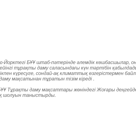
-Йорктегі БҰҰ штаб-пәтерінде әлемдік көшбасшылар, он
йінгі тұрақты даму саласындағы күн тәртібін қабылдады
здікпен күресуге, сондай-ақ климаттық өзгерістермен ба
даму мақсатынан тұратын тізім кіреді
.
ҰҰ Тұрақты даму мақсаттары жөніндегі Жоғары деңгейде
ық шолуын таныстырды
.