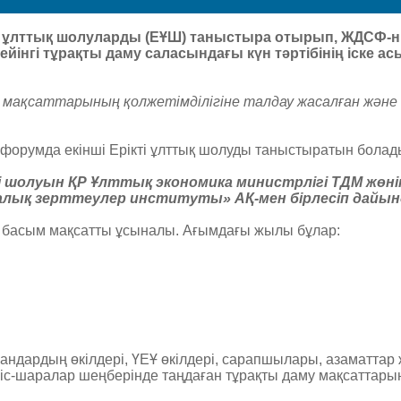
і ұлттық шолуларды (ЕҰШ) таныстыра отырып, ЖДСФ-н
ейінгі тұрақты даму саласындағы күн тәртібінің іске 
 мақсаттарының қолжетімділігіне талдау жасалған және 
 форумда екінші Ерікті ұлттық шолуды таныстыратын болад
 шолуын ҚР Ұлттық экономика министрлігі ТДМ жөнін
алық зерттеулер институты» АҚ-мен бірлесіп дайы
с басым мақсатты ұсыналы
.
Ағымдағы жылы бұлар
:
гандардың өкілдері, ҮЕҰ өкілдері, сарапшылары, азаматтар
 іс-шаралар шеңберінде таңдаған тұрақты даму мақсаттары