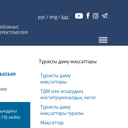
рус
/
eng
/
kaz
АЙЛАНЫС
ЕРЕКТЕМЕЛЕРІ
Тұрақты даму мақсаттары
мысын
Тұрақты даму
мақсаттары
аму
ТДМ іске асырудың
институционалдық негізі
Тұрақты даму
асындағы
мақсаттары туралы
-19
) кейін
Мақсаттар