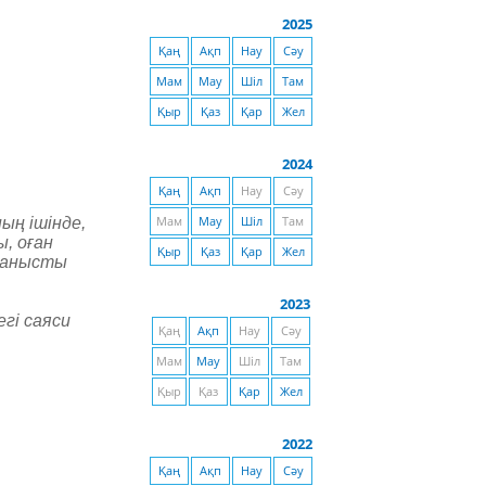
2025
Қаң
Ақп
Нау
Сәу
Мам
Мау
Шіл
Там
Қыр
Қаз
Қар
Жел
2024
Қаң
Ақп
Нау
Сәу
ың ішінде,
Мам
Мау
Шіл
Там
, оған
Қыр
Қаз
Қар
Жел
йланысты
2023
гі саяси
Қаң
Ақп
Нау
Сәу
Мам
Мау
Шіл
Там
Қыр
Қаз
Қар
Жел
2022
Қаң
Ақп
Нау
Сәу