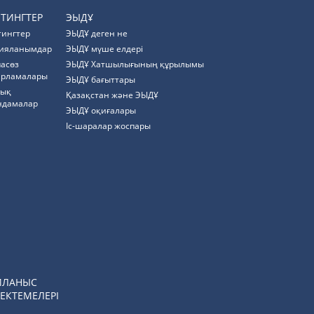
ЙТИНГТЕР
ЭЫДҰ
тингтер
ЭЫДҰ деген не
ияланымдар
ЭЫДҰ мүше елдері
пасөз
ЭЫДҰ Хатшылығының құрылымы
арламалары
ЭЫДҰ бағыттары
тық
Қазақстан және ЭЫДҰ
ндамалар
ЭЫДҰ оқиғалары
Іс-шаралар жоспары
ЙЛАНЫС
ЕКТЕМЕЛЕРІ