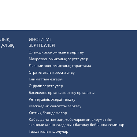
РЛЫҚ
ИНСТИТУТ
ҢАЛЫҚ
ЗЕРТТЕУЛЕРІ
Әлемдік экономиканы зерттеу
Макроэкономикалық зерттеулер
Ғылыми экономикалық сараптама
Стратегиялық жоспарлау
Климаттың өзгеруі
Өңірлік зерттеулер
Бәсекелес ортаны зерттеу орталығы
Реттеушілік әсерді талдау
Фискалдық саясатты зерттеу
Ұлттық баяндамалар
Қабылданатын заң жобаларының әлеуметтік-
экономикалық салдарын бағалау бойынша семинар
Талдамалық шолулар