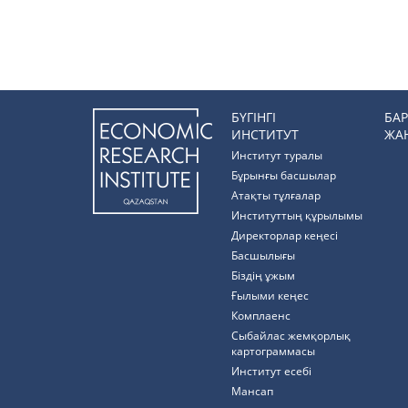
БҮГІНГІ
БА
ИНСТИТУТ
ЖА
Институт туралы
Бұрынғы басшылар
Атақты тұлғалар
Институттың құрылымы
Директорлар кеңесі
Басшылығы
Біздің ұжым
Ғылыми кеңес
Комплаенс
Cыбайлас жемқорлық
картограммасы
Институт есебі
Мансап