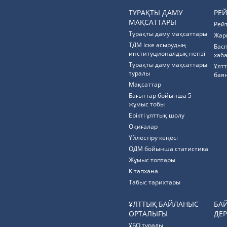
ТҰРАҚТЫ ДАМУ
РЕ
МАҚСАТТАРЫ
Рей
Тұрақты даму мақсаттары
Жар
ТДМ іске асырудың
Бас
институционалдық негізі
хаб
Тұрақты даму мақсаттары
Ұлт
туралы
бая
Мақсаттар
Бағыттар бойынша 5
жұмыс тобы
Ерікті ұлттық шолу
Оқиғалар
Үйлестіру кеңесі
ОДМ бойынша статистика
Жұмыс топтары
Кітапхана
Табыс тарихтары
ҰЛТТЫҚ БАЙЛАНЫС
БА
ОРТАЛЫҒЫ
ДЕР
ҰБО туралы