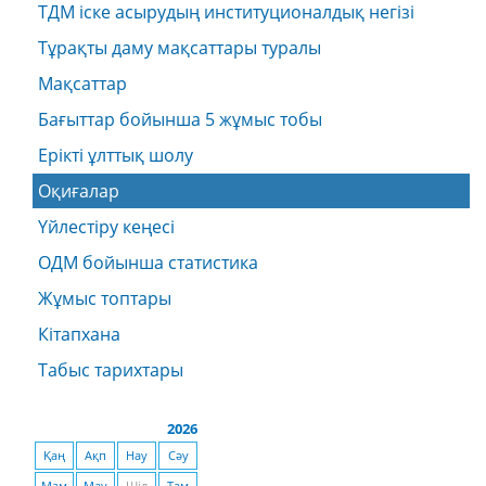
ТДМ іске асырудың институционалдық негізі
Тұрақты даму мақсаттары туралы
Мақсаттар
Бағыттар бойынша 5 жұмыс тобы
Ерікті ұлттық шолу
Оқиғалар
Үйлестіру кеңесі
ОДМ бойынша статистика
Жұмыс топтары
Кітапхана
Табыс тарихтары
2026
Қаң
Ақп
Нау
Сәу