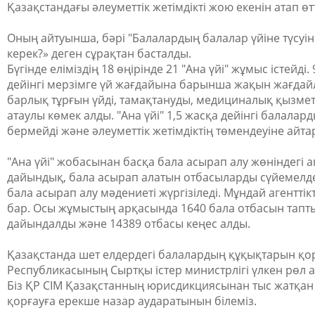
Қазақстандағы әлеуметтік жетімдікті жою екенін атап өтт
Оның айтуынша, бәрі "Балалардың балалар үйіне түсуін
керек?» деген сұрақтан басталды.
Бүгінде еліміздің 18 өңірінде 21 "Ана үйі" жұмыс істейді.
дейінгі мерзімге үй жағдайына барынша жақын жағдайл
барлық тұрғын үйді, тамақтануды, медициналық қызмет
атаулы көмек алды. "Ана үйі" 1,5 жасқа дейінгі балалар
бермейді және әлеуметтік жетімдіктің төмендеуіне айта
"Ана үйі" жобасынан басқа бала асырап алу жөніндегі аг
дайындық, бала асырап алатын отбасыларды сүйемелд
бала асырап алу мәдениеті жүргізіледі. Мұндай агенттік
бар. Осы жұмыстың арқасында 1640 бала отбасын тапты
дайындалды және 14389 отбасы кеңес алды.
Қазақстанда шет елдердегі балалардың құқықтарын қо
Республикасының Сыртқы істер министрлігі үлкен рөл 
Біз ҚР СІМ Қазақстанның юрисдикциясынан тыс жатқа
қорғауға ерекше назар аударатынын білеміз.