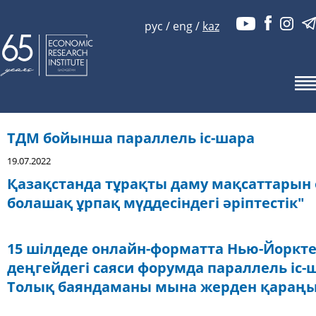
рус
/
eng
/
kaz
ТДМ бойынша параллель іс-шара
19.07.2022
Қазақстанда тұрақты даму мақсаттарын о
болашақ ұрпақ мүддесіндегі әріптестік"
15 шілдеде онлайн-форматта Нью-Йоркте
деңгейдегі саяси форумда параллель іс-ша
Толық баяндаманы мына жерден қараңы