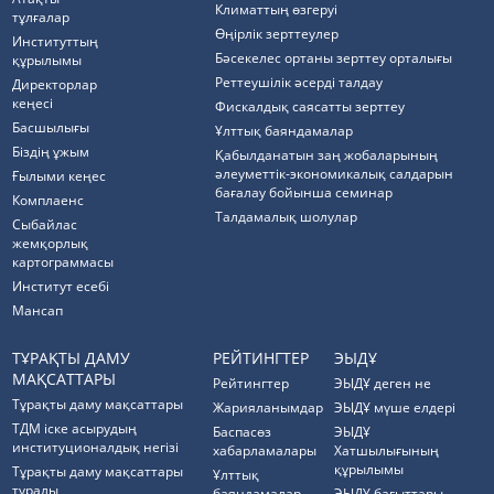
Климаттың өзгеруі
тұлғалар
Өңірлік зерттеулер
Институттың
Бәсекелес ортаны зерттеу орталығы
құрылымы
Реттеушілік әсерді талдау
Директорлар
кеңесі
Фискалдық саясатты зерттеу
Басшылығы
Ұлттық баяндамалар
Біздің ұжым
Қабылданатын заң жобаларының
әлеуметтік-экономикалық салдарын
Ғылыми кеңес
бағалау бойынша семинар
Комплаенс
Талдамалық шолулар
Cыбайлас
жемқорлық
картограммасы
Институт есебі
Мансап
ТҰРАҚТЫ ДАМУ
РЕЙТИНГТЕР
ЭЫДҰ
МАҚСАТТАРЫ
Рейтингтер
ЭЫДҰ деген не
Тұрақты даму мақсаттары
Жарияланымдар
ЭЫДҰ мүше елдері
ТДМ іске асырудың
Баспасөз
ЭЫДҰ
институционалдық негізі
хабарламалары
Хатшылығының
құрылымы
Тұрақты даму мақсаттары
Ұлттық
туралы
баяндамалар
ЭЫДҰ бағыттары