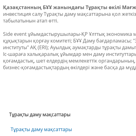
Қазақстанның БҰҰ жанындағы Тұрақты өкілі Мағж
инвестиция салу Тұрақты даму мақсаттарына қол жеткі
табылатынын атап өтті.
Side event ұйымдастырушылары-ҚР Ұлттық экономика м
құқықтарын қорғау комитеті; БҰҰ Даму бағдарламасы; 
институты" АҚ (ERI); Ауылдық аумақтарды тұрақты дамы
Іс-шараға халықаралық ұйымдар мен даму институттар
қоғамдастық, шет елдердің мемлекеттік органдарының,
бизнес-қоғамдастықтардың өкілдері және басқа да мүдд
Тұрақты даму мақсаттары
Тұрақты даму мақсаттары