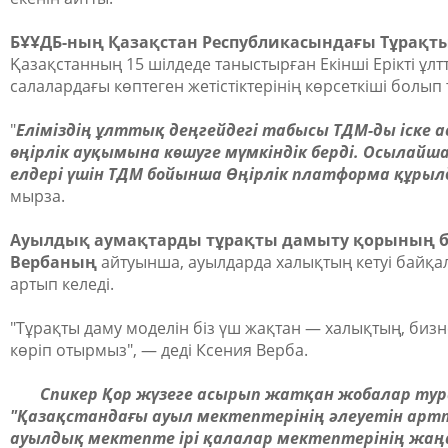
БҰҰДБ-ның Қазақстан Республикасындағы Тұрақты
Қазақстанның 15 шілдеде таныстырған Екінші Ерікті ұлт
салалардағы көптеген жетістіктерінің көрсеткіші болып
"
Еліміздің ұлттық деңгейдегі табысы ТДМ-ды іске 
өңірлік ауқымына көшуге мүмкіндік берді. Осылай
елдері үшін ТДМ бойынша Өңірлік платформа құры
мырза.
Ауылдық аумақтарды тұрақты дамыту қорының 
Вербаның
айтуынша, ауылдарда халықтың кетуі байқал
артып келеді.
"Тұрақты даму моделін біз үш жақтан — халықтың, биз
көріп отырмыз", — деді Ксения Верба.
Спикер Қор жүзеге асырып жатқан жобалар тура
"Қазақстандағы ауыл мектептерінің әлеуетін артты
ауылдық мектепте ірі қалалар мектептерінің жаң