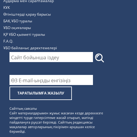
Аударма мен сараптамалар
КҰК
Өтініштерді қарау барысы
БАҚ ҰБО туралы
ҰБО оқиғалары
ҚР ҰБО қызметі туралы
F.A.Q.
ҰБО байланыс деректемелерi
ТАРАТЫЛЫМҒА ЖАЗЫЛУ
Сайттың саясаты
Сайт материалдарымен жұмыс жасаған кезде дереккөзге
міндетті түрде гиперсілтеме жасай отырып, мәтінді
пайдалануға рұқсат беріледі. Сайттың редакциясы
мақалалар авторларының пікірімен әрқашан келісе
бермейді.