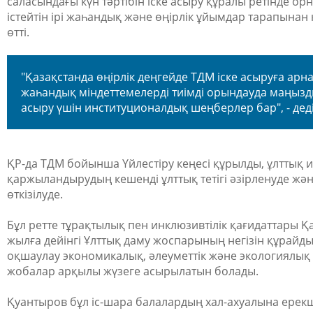
саласындағы күн тәртібін іске асыру құралы ретінде о
істейтін ірі жаһандық және өңірлік ұйымдар тарапынан к
өтті.
"Қазақстанда өңірлік деңгейде ТДМ іске асыруға арн
жаһандық міндеттемелерді тиімді орындауда маңызд
асыру үшін институционалдық шеңберлер бар", - дед
ҚР-да ТДМ бойынша Үйлестіру кеңесі құрылды, ұлттық и
қаржыландырудың кешенді ұлттық тетігі әзірленуде жән
өткізілуде.
Бұл ретте тұрақтылық пен инклюзивтілік қағидаттары 
жылға дейінгі Ұлттық даму жоспарының негізін құрайд
оқшаулау экономикалық, әлеуметтік және экологиялық а
жобалар арқылы жүзеге асырылатын болады.
Қуантыров бұл іс-шара балалардың хал-ахуалына ерек