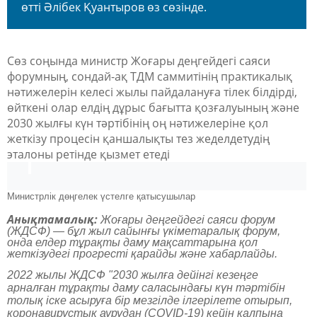
өтті Әлібек Қуантыров өз сөзінде.
Сөз соңында министр Жоғары деңгейдегі саяси
форумның, сондай-ақ ТДМ саммитінің практикалық
нәтижелерін келесі жылы пайдалануға тілек білдірді,
өйткені олар елдің дұрыс бағытта қозғалуының және
2030 жылғы күн тәртібінің оң нәтижелеріне қол
жеткізу процесін қаншалықты тез жеделдетудің
эталоны ретінде қызмет етедi
Министрлік дөңгелек үстелге қатысушылар
Анықтамалық:
Жоғары деңгейдегі саяси форум
(ЖДСФ) — бұл жыл сайынғы үкіметаралық форум,
онда елдер тұрақты даму мақсаттарына қол
жеткізудегі прогресті қарайды және хабарлайды.
2022 жылы ЖДСФ "2030 жылға дейінгі кезеңге
арналған тұрақты даму саласындағы күн тәртібін
толық іске асыруға бір мезгілде ілгерілете отырып,
коронавирустық аурудан (COVID-19) кейін қалпына