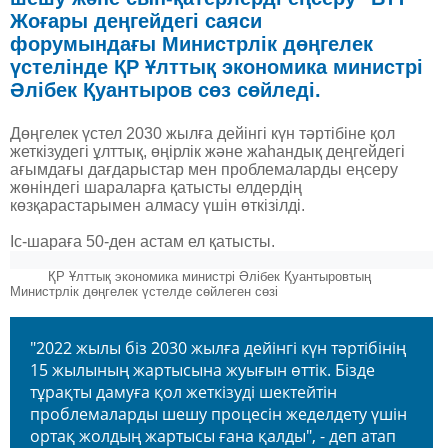
Жоғары деңгейдегі саяси
форумында
ғы
Министрлік дөңгелек
үстелінде ҚР Ұлттық экономика министрі
Әлібек Қуантыров сөз сөйледі.
Дөңгелек үстел 2030 жылға дейінгі күн тәртібіне қол
жеткізудегі ұлттық, өңірлік және жаһандық деңгейдегі
ағымдағы дағдарыстар мен проблемаларды еңсеру
жөніндегі шараларға қатысты елдердің
көзқарастарымен алмасу үшін өткізілді.
Іс-шараға 50-ден астам ел қатысты.
ҚР Ұлттық экономика министрі Әлібек Қуантыровтың
Министрлік дөңгелек үстелде сөйлеген сөзі
"2022 жылы біз 2030 жылға дейінгі күн тәртібінің
15 жылының жартысына жуығын өттік. Бізде
тұрақты дамуға қол жеткізуді шектейтін
проблемаларды шешу процесін жеделдету үшін
ортақ жолдың жартысы ғана қалды", - деп атап