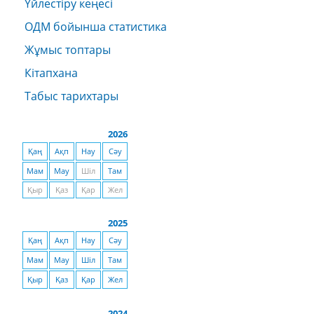
Үйлестіру кеңесі
ОДМ бойынша статистика
Жұмыс топтары
Кітапхана
Табыс тарихтары
2026
Қаң
Ақп
Нау
Сәу
Мам
Мау
Шіл
Там
Қыр
Қаз
Қар
Жел
2025
Қаң
Ақп
Нау
Сәу
Мам
Мау
Шіл
Там
Қыр
Қаз
Қар
Жел
2024