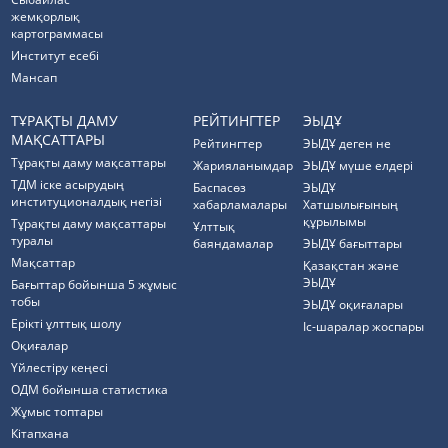
жемқорлық
картограммасы
Институт есебі
Мансап
ТҰРАҚТЫ ДАМУ
РЕЙТИНГТЕР
ЭЫДҰ
МАҚСАТТАРЫ
Рейтингтер
ЭЫДҰ деген не
Тұрақты даму мақсаттары
Жарияланымдар
ЭЫДҰ мүше елдері
ТДМ іске асырудың
Баспасөз
ЭЫДҰ
институционалдық негізі
хабарламалары
Хатшылығының
құрылымы
Тұрақты даму мақсаттары
Ұлттық
туралы
баяндамалар
ЭЫДҰ бағыттары
Мақсаттар
Қазақстан және
ЭЫДҰ
Бағыттар бойынша 5 жұмыс
тобы
ЭЫДҰ оқиғалары
Ерікті ұлттық шолу
Іс-шаралар жоспары
Оқиғалар
Үйлестіру кеңесі
ОДМ бойынша статистика
Жұмыс топтары
Кітапхана