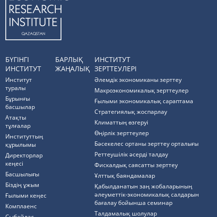
БҮГІНГІ
БАРЛЫҚ
ИНСТИТУТ
ИНСТИТУТ
ЖАҢАЛЫҚ
ЗЕРТТЕУЛЕРІ
Институт
Әлемдік экономиканы зерттеу
туралы
Макроэкономикалық зерттеулер
Бұрынғы
Ғылыми экономикалық сараптама
басшылар
Стратегиялық жоспарлау
Атақты
Климаттың өзгеруі
тұлғалар
Өңірлік зерттеулер
Институттың
Бәсекелес ортаны зерттеу орталығы
құрылымы
Реттеушілік әсерді талдау
Директорлар
кеңесі
Фискалдық саясатты зерттеу
Басшылығы
Ұлттық баяндамалар
Біздің ұжым
Қабылданатын заң жобаларының
әлеуметтік-экономикалық салдарын
Ғылыми кеңес
бағалау бойынша семинар
Комплаенс
Талдамалық шолулар
Cыбайлас