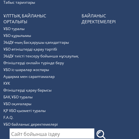
Табыс тарихтары
ҰЛТТЫҚ БАЙЛАНЫС
БАЙЛАНЫС
ОРТАЛЫҒЫ
ДЕРЕКТЕМЕЛЕРІ
ҰБО туралы
ҰБО құрылымы
ЭЫДҰ-ның Басқарушы қағидаттары
ҰБО өтініштерді қарау тәртібі
ЭЫДҰ тиісті тексеру бойынша нұсқаулық
Өтініштерді онлайн түрінде беру
ҰБО іс-шаралар жоспары
Аударма мен сараптамалар
КҰК
Өтініштерді қарау барысы
БАҚ ҰБО туралы
ҰБО оқиғалары
ҚР ҰБО қызметі туралы
F.A.Q.
ҰБО байланыс деректемелерi