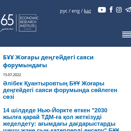
рус
/
eng
/
kaz
БҰҰ Жоғары деңгейдегі саяси
форумындағы
15.07.2022
Әлібек Қуантыровтың БҰҰ Жоғары
деңгейдегі саяси форумында сөйлеген
сөзі
14 шілдеде Нью-Йоркте өткен "2030
жылға қарай ТДМ-ға қол жеткізуді
жеделдету: ағымдағы дағдарыстарды
шешу және сын-қатерлерді еңсеру" БҰҰ