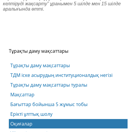
келтіруді жақсарту" ұранымен 5 шілде мен 15 шілде
аралығында өтті.
Тұрақты даму мақсаттары
Тұрақты даму мақсаттары
ТДМ іске асырудың институционалдық негізі
Тұрақты даму мақсаттары туралы
Мақсаттар
Бағыттар бойынша 5 жұмыс тобы
Ерікті ұлттық шолу
Оқиғалар