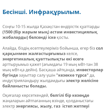
Бесінші. Инфрақұрылым.
Соңғы 10-15 жылда Қазақстан өндірістік қуаттарды
(1500 (бір жарым мың) астам инвестициялық
жобаларды) белсенді іске
қосты.
Алайда, біздің есептеулеріміз бойынша, егер біз
сол
қарқынмен жалғастырғымыз
келсе,
энергетикалық қуаттылықты екі есеге
арттыруымыз қажет (ағымдағы 19 мың мВт-тан 38
мың мВт-қа дейін). Басқаша айтқанда,
инвесторлар
бүгінде
зауыттар салу үшін
"кезекке тұрса"
да,
индустрияландыру жылдамдығы
электр желісіне
байланысты болады.
Оқиғалар көрсеткендей,
белгілі бір кезеңде
жаңаларын айтпағанның өзінде, қолданыстағы
электр
энергиясы, жылу, газ істеп жетпеуі