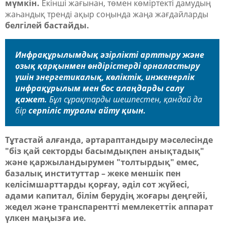
мүмкін.
Екінші жағынан, төмен көміртекті дамудың
жаһандық тренді ақыр соңында жаңа жағдайларды
белгілей бастайды.
Инфрақұрылымдық әзірлікті арттыру және
озық қарқынмен өндірістерді орналастыру
үшін энергетикалық, көліктік, инженерлік
инфрақұрылым мен бос алаңдарды салу
қажет.
Бұл сұрақтарды шешпестен, қандай да
бір
серпіліс туралы айту қиын.
Тұтастай алғанда, әртараптандыру мәселесінде
"біз қай секторды басымдықпен анықтадық"
және қаржыландырумен "толтырдық" емес,
базалық институттар – жеке меншік пен
келісімшарттарды қорғау, әділ сот жүйесі,
адами капитал, білім берудің жоғары деңгейі,
жедел және транспарентті мемлекеттік аппарат
үлкен маңызға ие.