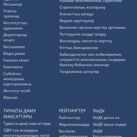
Ғылыми экономикалық сараптама
басшылар
Стратегиялық жоспарлау
Атақты
Климаттың өзгеруі
тұлғалар
Өңірлік зерттеулер
Институттың
Бәсекелес ортаны зерттеу орталығы
құрылымы
Реттеушілік әсерді талдау
Директорлар
кеңесі
Фискалдық саясатты зерттеу
Басшылығы
Ұлттық баяндамалар
Біздің ұжым
Қабылданатын заң жобаларының
әлеуметтік-экономикалық салдарын
Ғылыми кеңес
бағалау бойынша семинар
Комплаенс
Талдамалық шолулар
Cыбайлас
жемқорлық
картограммасы
Институт есебі
Мансап
ТҰРАҚТЫ ДАМУ
РЕЙТИНГТЕР
ЭЫДҰ
МАҚСАТТАРЫ
Рейтингтер
ЭЫДҰ деген не
Тұрақты даму мақсаттары
Жарияланымдар
ЭЫДҰ мүше елдері
ТДМ іске асырудың
Баспасөз
ЭЫДҰ
институционалдық негізі
хабарламалары
Хатшылығының