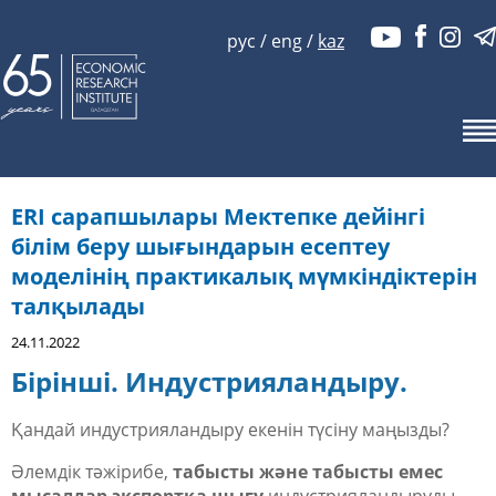
рус
/
eng
/
kaz
ERI сарапшылары Мектепке дейінгі
білім беру шығындарын есептеу
моделінің практикалық мүмкіндіктерін
талқылады
24.11.2022
Бірінші. Индустрияландыру.
Қандай индустрияландыру екенін түсіну маңызды?
Әлемдік тәжірибе,
табысты және табысты емес