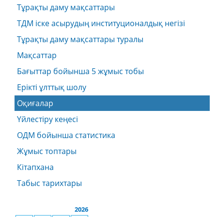
Тұрақты даму мақсаттары
ТДМ іске асырудың институционалдық негізі
Тұрақты даму мақсаттары туралы
Мақсаттар
Бағыттар бойынша 5 жұмыс тобы
Ерікті ұлттық шолу
Оқиғалар
Үйлестіру кеңесі
ОДМ бойынша статистика
Жұмыс топтары
Кітапхана
Табыс тарихтары
2026