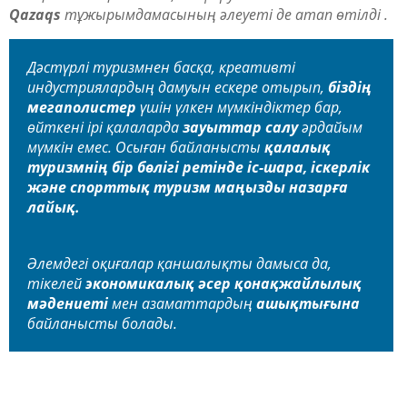
Qazaqs
тұжырымдамасының әлеуеті де атап өтілді .
Дәстүрлі туризмнен басқа, креативті
индустриялардың дамуын ескере отырып,
біздің
мегаполистер
үшін үлкен мүмкіндіктер бар,
өйткені ірі қалаларда
зауыттар салу
әрдайым
мүмкін емес. Осыған байланысты
қалалық
туризмнің бір бөлігі ретінде іс-шара, іскерлік
және спорттық туризм маңызды назарға
лайық.
Әлемдегі оқиғалар қаншалықты дамыса да,
тікелей
экономикалық әсер қонақжайлылық
мәдениеті
мен азаматтардың
ашықтығына
байланысты болады.