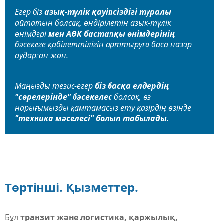
Егер біз
азық-түлік қауіпсіздігі туралы
айтатын болсақ, өндірілетін азық-түлік
өнімдері
мен АӨК бастапқы өнімдерінің
бәсекеге қабілеттілігін арттыруға баса назар
аударған жөн.
Маңызды тезис-егер
біз басқа елдердің
"сөрелерінде" бәсекелес
болсақ, өз
нарығымызды қамтамасыз ету қазірдің өзінде
"техника мәселесі" болып табылады.
Төртінші. Қызметтер.
Бұл
транзит және логистика, қаржылық,