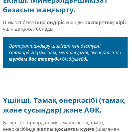
базасын жаңғырту.
Шикізат бізге
ішкі өндіріс
үшін де,
экспорттық кіріс
үшін де қажет болады.
Әртараптандыру шикізат пен дәстүрлі
салалардың (мысалы, металлургия) экспортынан
мүлдем бас тартуды
білдірмейді.
Үшінші. Тамақ өнеркәсібі (тамақ
және сусындар) және АӨК.
Басқа секторлардан айырмашылығы, тамақ
өнеркәсібінде
жалпы қосылған құнға
(шамамен