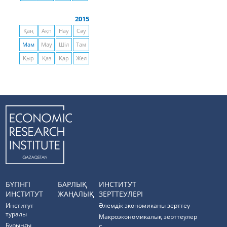
2015
Қаң
Ақп
Нау
Сәу
Мам
Мау
Шіл
Там
Қыр
Қаз
Қар
Жел
БҮГІНГІ
БАРЛЫҚ
ИНСТИТУТ
ИНСТИТУТ
ЖАҢАЛЫҚ
ЗЕРТТЕУЛЕРІ
Институт
Әлемдік экономиканы зерттеу
туралы
Макроэкономикалық зерттеулер
Бұрынғы