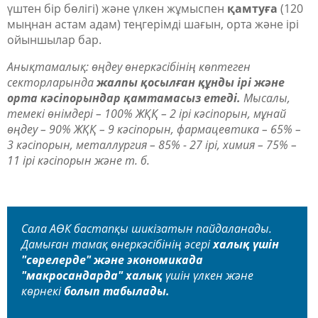
үштен бір бөлігі) және үлкен жұмыспен
қамтуға
(120
мыңнан астам адам) теңгерімді шағын, орта және ірі
ойыншылар бар.
Анықтамалық: өңдеу өнеркәсібінің көптеген
секторларында
жалпы қосылған құнды ірі және
орта кәсіпорындар қамтамасыз етеді.
Мысалы,
темекі өнімдері – 100% ЖҚҚ – 2 ірі кәсіпорын, мұнай
өңдеу – 90% ЖҚҚ – 9 кәсіпорын, фармацевтика – 65% –
3 кәсіпорын, металлургия – 85% - 27 ірі, химия – 75% –
11 ірі кәсіпорын және т. б.
Сала АӨК бастапқы шикізатын пайдаланады.
Дамыған тамақ өнеркәсібінің әсері
халық үшін
"сөрелерде" және экономикада
"макросандарда" халық
үшін үлкен және
көрнекі
болып табылады.