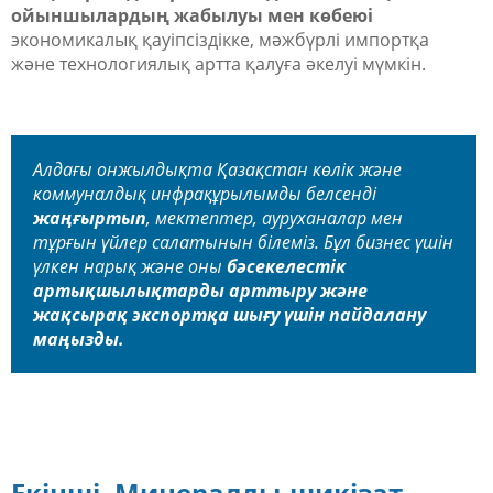
ойыншылардың жабылуы мен көбеюі
экономикалық қауіпсіздікке, мәжбүрлі импортқа
және технологиялық артта қалуға әкелуі мүмкін.
Алдағы онжылдықта Қазақстан көлік және
коммуналдық инфрақұрылымды белсенді
жаңғыртып
, мектептер, ауруханалар мен
тұрғын үйлер салатынын білеміз. Бұл бизнес үшін
үлкен нарық және оны
бәсекелестік
артықшылықтарды арттыру және
жақсырақ экспортқа шығу үшін пайдалану
маңызды.
Екінші. Минералды-шикізат