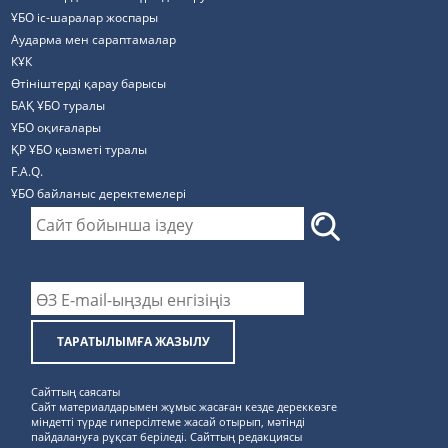
ҰБО іс-шаралар жоспары
Аударма мен сараптамалар
КҰК
Өтініштерді қарау барысы
БАҚ ҰБО туралы
ҰБО оқиғалары
ҚР ҰБО қызметі туралы
F.A.Q.
ҰБО байланыс деректемелерi
ТАРАТЫЛЫМҒА ЖАЗЫЛУ
Сайттың саясаты
Сайт материалдарымен жұмыс жасаған кезде дереккөзге
міндетті түрде гиперсілтеме жасай отырып, мәтінді
пайдалануға рұқсат беріледі. Сайттың редакциясы