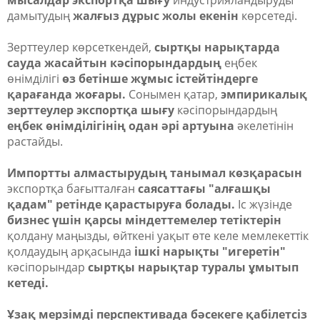
мысалдар экспортқа шығу
индустрияландыруды
дамытудың
жалғыз дұрыс жолы екенін
көрсетеді.
Зерттеулер көрсеткендей,
сыртқы нарықтарда
сауда жасайтын кәсіпорындардың
еңбек
өнімділігі
өз бетінше жұмыс істейтіндерге
қарағанда жоғары.
Сонымен қатар,
эмпирикалық
зерттеулер экспортқа шығу
кәсіпорындардың
еңбек өнімділігінің одан әрі артуына
әкелетінін
растайды.
Импортты алмастырудың танымал көзқарасын
экспортқа бағытталған
саясаттағы "алғашқы
қадам" ретінде қарастыруға болады.
Іс жүзінде
бизнес үшін қарсы міндеттемелер тетіктерін
қолдану маңызды, өйткені уақыт өте келе мемлекеттік
қолдаудың арқасында
ішкі нарықты "игеретін"
кәсіпорындар
сыртқы нарықтар туралы ұмытып
кетеді.
Ұзақ мерзімді перспективада бәсекеге қабілетсіз