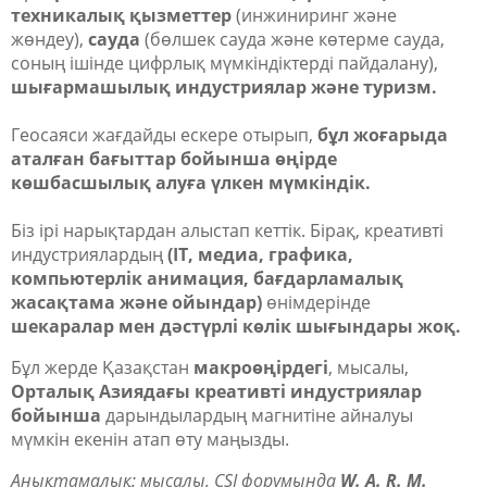
техникалық қызметтер
(инжиниринг және
жөндеу),
сауда
(бөлшек сауда және көтерме сауда,
соның ішінде цифрлық мүмкіндіктерді пайдалану),
шығармашылық индустриялар және туризм.
Геосаяси жағдайды ескере отырып,
бұл жоғарыда
аталған бағыттар бойынша өңірде
көшбасшылық алуға үлкен мүмкіндік.
Біз ірі нарықтардан алыстап кеттік. Бірақ, креативті
индустриялардың
(IT, медиа, графика,
компьютерлік анимация, бағдарламалық
жасақтама және ойындар)
өнімдерінде
шекаралар мен дәстүрлі көлік шығындары жоқ.
Бұл жерде Қазақстан
макроөңірдегі
, мысалы,
Орталық Азиядағы креативті индустриялар
бойынша
дарындылардың магнитіне айналуы
мүмкін екенін атап өту маңызды.
Анықтамалық: мысалы, CSI форумында
W. A. R. M.