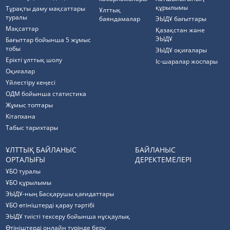
құрылымы
Тұрақты даму мақсаттары
Ұлттық
туралы
баяндамалар
ЭЫДҰ бағыттары
Мақсаттар
Қазақстан және
ЭЫДҰ
Бағыттар бойынша 5 жұмыс
тобы
ЭЫДҰ оқиғалары
Ерікті ұлттық шолу
Іс-шаралар жоспары
Оқиғалар
Үйлестіру кеңесі
ОДМ бойынша статистика
Жұмыс топтары
Кітапхана
Табыс тарихтары
ҰЛТТЫҚ БАЙЛАНЫС
БАЙЛАНЫС
ОРТАЛЫҒЫ
ДЕРЕКТЕМЕЛЕРІ
ҰБО туралы
ҰБО құрылымы
ЭЫДҰ-ның Басқарушы қағидаттары
ҰБО өтініштерді қарау тәртібі
ЭЫДҰ тиісті тексеру бойынша нұсқаулық
Өтініштерді онлайн түрінде беру