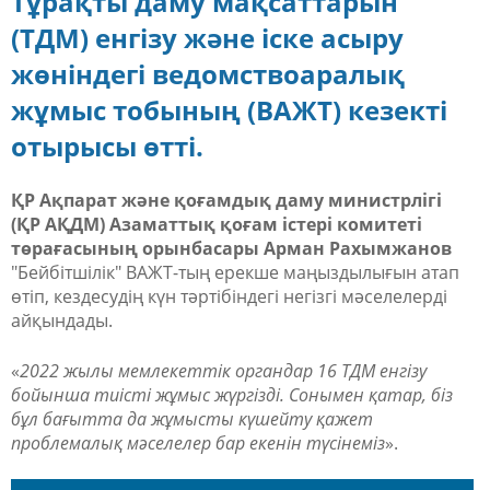
Тұрақты даму мақсаттарын
(ТДМ) енгізу және іске асыру
жөніндегі ведомствоаралық
жұмыс тобының (ВАЖТ) кезекті
отырысы өтті.
ҚР Ақпарат және қоғамдық даму министрлігі
(ҚР АҚДМ) Азаматтық қоғам істері комитеті
төрағасының орынбасары Арман Рахымжанов
"Бейбітшілік" ВАЖТ-тың ерекше маңыздылығын атап
өтіп, кездесудің күн тәртібіндегі негізгі мәселелерді
айқындады.
«
2022 жылы мемлекеттік органдар 16 ТДМ енгізу
бойынша тиісті жұмыс жүргізді. Сонымен қатар, біз
бұл бағытта да жұмысты күшейту қажет
проблемалық мәселелер бар екенін түсінеміз
».