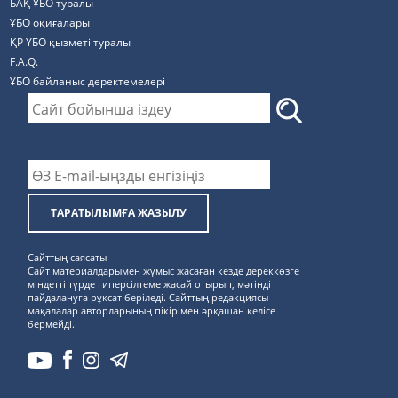
БАҚ ҰБО туралы
ҰБО оқиғалары
ҚР ҰБО қызметі туралы
F.A.Q.
ҰБО байланыс деректемелерi
ТАРАТЫЛЫМҒА ЖАЗЫЛУ
Сайттың саясаты
Сайт материалдарымен жұмыс жасаған кезде дереккөзге
міндетті түрде гиперсілтеме жасай отырып, мәтінді
пайдалануға рұқсат беріледі. Сайттың редакциясы
мақалалар авторларының пікірімен әрқашан келісе
бермейді.