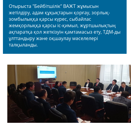
Отырыста "Бейбітшілік" ВАЖТ жұмысын
жетілдіру, адам құқықтарын қорғау, зорлық-
зомбылыққа қарсы күрес, сыбайлас
жемқорлыққа қарсы іс-қимыл, жұртшылықтың
ақпаратқа қол жеткізуін қамтамасыз ету, ТДМ-ды
ұлттандыру және оқшаулау мәселелері
талқыланды.