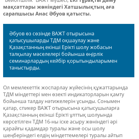
"Бейбітшілік" ВАЖТ мүшесі,
ERI Тұрақты даму
мақсаттары жөніндегі Хатшылықтың аға
сарапшысы Анас Әбуов қатысты.
Әбуов өз сөзінде ВАЖТ отырысына
қатысушыларды ТДМ оқшаулау және
Қазақстанның екінші Ерікті шолу жобасын
талқылау мәселелері бойынша өңірлік
семинарлардың кейбір қорытындыларымен
таныстырды.
Ол мемлекеттік жоспарлау жүйесінің құжаттарында
ТДМ міндеттері мен өзекті индикаторларын қамту
бойынша талдау нәтижелерін ұсынды. Сонымен
қатар, спикер ВАЖТ отырысына қатысушыларға
Қазақстанның екінші Ерікті ұлттық шолуында
көрсетілген ТДМ 16-ны іске асыру жөніндегі әрі
қарайғы қадамдар туралы және осы шолу
шеңберіндегі елдің міндеттемелері туралы айтып