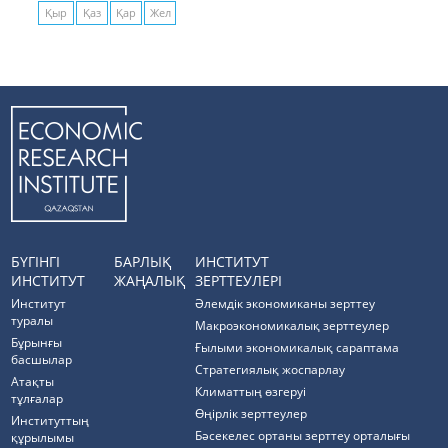
Қыр
Қаз
Қар
Жел
БҮГІНГІ
БАРЛЫҚ
ИНСТИТУТ
ИНСТИТУТ
ЖАҢАЛЫҚ
ЗЕРТТЕУЛЕРІ
Институт
Әлемдік экономиканы зерттеу
туралы
Макроэкономикалық зерттеулер
Бұрынғы
Ғылыми экономикалық сараптама
басшылар
Стратегиялық жоспарлау
Атақты
Климаттың өзгеруі
тұлғалар
Өңірлік зерттеулер
Институттың
Бәсекелес ортаны зерттеу орталығы
құрылымы