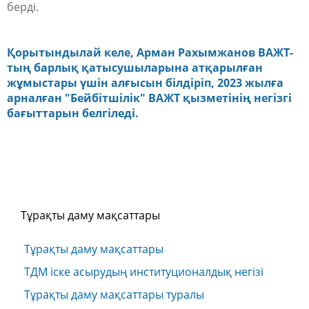
берді.
Қорытындылай келе, Арман Рахымжанов ВАЖТ-
тың барлық қатысушыларына атқарылған
жұмыстары үшін алғысын білдіріп, 2023 жылға
арналған "Бейбітшілік" ВАЖТ қызметінің негізгі
бағыттарын белгіледі.
Тұрақты даму мақсаттары
Тұрақты даму мақсаттары
ТДМ іске асырудың институционалдық негізі
Тұрақты даму мақсаттары туралы