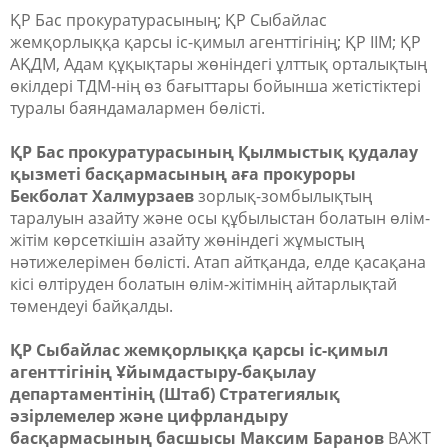
ҚР Бас прокуратурасының; ҚР Сыбайлас
жемқорлыққа қарсы іс-қимыл агенттігінің; ҚР ІІМ; ҚР
АҚДМ, Адам құқықтары жөніндегі ұлттық орталықтың
өкілдері ТДМ-нің өз бағыттары бойынша жетістіктері
туралы баяндамалармен бөлісті.
ҚР Бас прокуратурасының Қылмыстық қудалау
қызметі басқармасының аға прокуроры
Бекболат Халмурзаев
зорлық-зомбылықтың
таралуын азайту және осы құбылыстан болатын өлім-
жітім көрсеткішін азайту жөніндегі жұмыстың
нәтижелерімен бөлісті. Атап айтқанда, елде қасақана
кісі өлтіруден болатын өлім-жітімнің айтарлықтай
төмендеуі байқалды.
ҚР Сыбайлас жемқорлыққа қарсы іс-қимыл
агенттігінің Ұйымдастыру-бақылау
департаментінің (Штаб) Стратегиялық
әзірлемелер және цифрландыру
басқармасының басшысы Максим Баранов
ВАЖТ