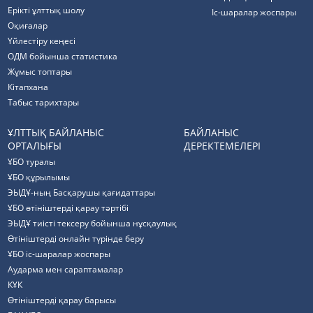
Ерікті ұлттық шолу
Іс-шаралар жоспары
Оқиғалар
Үйлестіру кеңесі
ОДМ бойынша статистика
Жұмыс топтары
Кітапхана
Табыс тарихтары
ҰЛТТЫҚ БАЙЛАНЫС
БАЙЛАНЫС
ОРТАЛЫҒЫ
ДЕРЕКТЕМЕЛЕРІ
ҰБО туралы
ҰБО құрылымы
ЭЫДҰ-ның Басқарушы қағидаттары
ҰБО өтініштерді қарау тәртібі
ЭЫДҰ тиісті тексеру бойынша нұсқаулық
Өтініштерді онлайн түрінде беру
ҰБО іс-шаралар жоспары
Аударма мен сараптамалар
КҰК
Өтініштерді қарау барысы