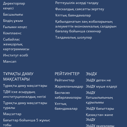
Реттеушілік әсерді талдау
Директорлар
кеңесі
Фискалдық саясатты зерттеу
Басшылығы
Ұлттық баяндамалар
Біздің ұжым
Қабылданатын заң жобаларының
әлеуметтік-экономикалық салдарын
Ғылыми кеңес
бағалау бойынша семинар
Комплаенс
Талдамалық шолулар
Cыбайлас
жемқорлық
картограммасы
Институт есебі
Мансап
ТҰРАҚТЫ ДАМУ
РЕЙТИНГТЕР
ЭЫДҰ
МАҚСАТТАРЫ
Рейтингтер
ЭЫДҰ деген не
Тұрақты даму мақсаттары
Жарияланымдар
ЭЫДҰ мүше елдері
ТДМ іске асырудың
Баспасөз
ЭЫДҰ
институционалдық негізі
хабарламалары
Хатшылығының
құрылымы
Тұрақты даму мақсаттары
Ұлттық
туралы
баяндамалар
ЭЫДҰ бағыттары
Мақсаттар
Қазақстан және
ЭЫДҰ
Бағыттар бойынша 5 жұмыс
тобы
ЭЫДҰ оқиғалары