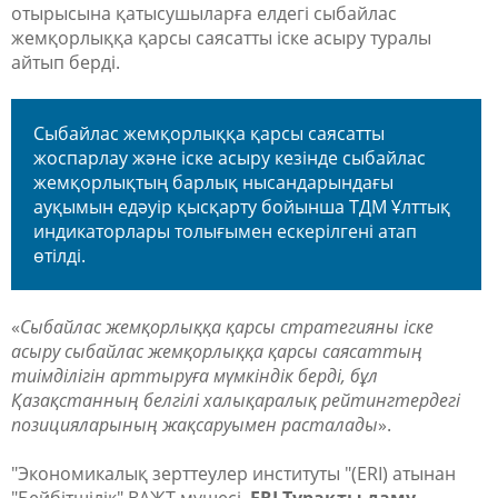
отырысына қатысушыларға елдегі сыбайлас
жемқорлыққа қарсы саясатты іске асыру туралы
айтып берді.
Сыбайлас жемқорлыққа қарсы саясатты
жоспарлау және іске асыру кезінде сыбайлас
жемқорлықтың барлық нысандарындағы
ауқымын едәуір қысқарту бойынша ТДМ Ұлттық
индикаторлары толығымен ескерілгені атап
өтілді.
«
Сыбайлас жемқорлыққа қарсы стратегияны іске
асыру сыбайлас жемқорлыққа қарсы саясаттың
тиімділігін арттыруға мүмкіндік берді, бұл
Қазақстанның белгілі халықаралық рейтингтердегі
позицияларының жақсаруымен расталады
».
"Экономикалық зерттеулер институты "(ERI) атынан