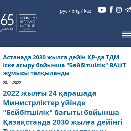
рус
/
eng
/
kaz
Астанада 2030 жылға дейін ҚР-да ТДМ
іске асыру бойынша "Бейбітшілік" ВАЖТ
жұмысы талқыланды
28.11.2022
2022 жылғы 24 қарашада
Министрліктер үйінде
"Бейбітшілік" бағыты бойынша
Қазақстанда 2030 жылға дейінгі