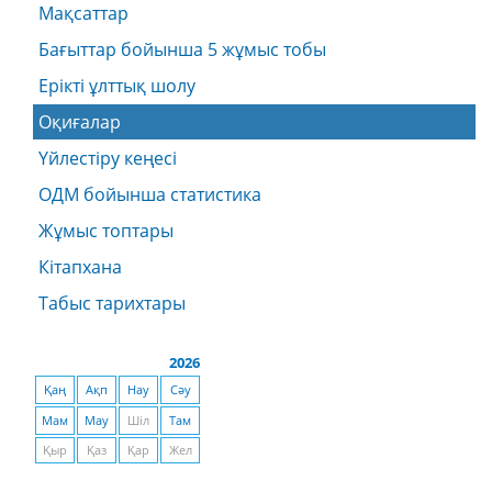
Мақсаттар
Бағыттар бойынша 5 жұмыс тобы
Ерікті ұлттық шолу
Оқиғалар
Үйлестіру кеңесі
ОДМ бойынша статистика
Жұмыс топтары
Кітапхана
Табыс тарихтары
2026
Қаң
Ақп
Нау
Сәу
Мам
Мау
Шіл
Там
Қыр
Қаз
Қар
Жел