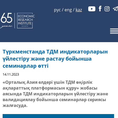
рус
/
eng
/
kaz
Түркменстанда ТДМ индикаторларын
үйлестіру және растау бойынша
семинарлар өтті
14.11.2023
«Орталық Азия елдері үшін ТДМ өңірлік
ақпараттық платформасын құру» жобасы
аясында ТДМ индикаторларын үйлестіру және
валидациялау бойынша семинарлар сериясы
жалғасуда.