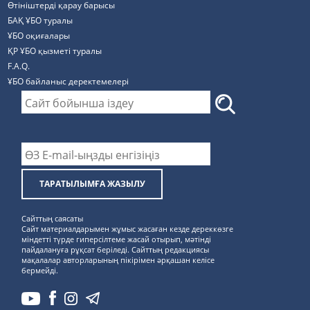
Өтініштерді қарау барысы
БАҚ ҰБО туралы
ҰБО оқиғалары
ҚР ҰБО қызметі туралы
F.A.Q.
ҰБО байланыс деректемелерi
ТАРАТЫЛЫМҒА ЖАЗЫЛУ
Сайттың саясаты
Сайт материалдарымен жұмыс жасаған кезде дереккөзге
міндетті түрде гиперсілтеме жасай отырып, мәтінді
пайдалануға рұқсат беріледі. Сайттың редакциясы
мақалалар авторларының пікірімен әрқашан келісе
бермейді.