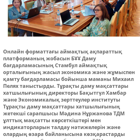
Онлайн форматтағы аймақтық ақпараттық
платформаның жобасын БҰҰ Даму
бағдарламасының Стамбул аймақтық
орталығының жасыл экономика және жұмыспен
қамту бағдарламасы бойынша маманы Михаил
Пелях таныстырды. Тұрақты даму мақсаттары
хатшылығының директоры Бақытгүл Хамбар
және Экономикалық зерттеулер институты
Тұрақты даму мақсаттары хатшылығының
жетекші сарапшысы Мәдина Нұржанова ТДМ
ұлттық мақсатты көрсеткіштері мен
индикаторларын талдау нәтижелерін және
олардың өзара байланысына көзқарастарды