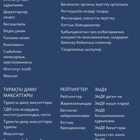
Бәсекелес ортаны зерттеу орталығы
құрылымы
Реттеушілік әсерді талдау
Директорлар
кеңесі
Фискалдық саясатты зерттеу
Басшылығы
Ұлттық баяндамалар
Біздің ұжым
Қабылданатын заң жобаларының
әлеуметтік-экономикалық салдарын
Ғылыми кеңес
бағалау бойынша семинар
Комплаенс
Талдамалық шолулар
Cыбайлас
жемқорлық
картограммасы
Институт есебі
Мансап
ТҰРАҚТЫ ДАМУ
РЕЙТИНГТЕР
ЭЫДҰ
МАҚСАТТАРЫ
Рейтингтер
ЭЫДҰ деген не
Тұрақты даму мақсаттары
Жарияланымдар
ЭЫДҰ мүше елдері
ТДМ іске асырудың
Баспасөз
ЭЫДҰ
институционалдық негізі
хабарламалары
Хатшылығының
құрылымы
Тұрақты даму мақсаттары
Ұлттық
туралы
баяндамалар
ЭЫДҰ бағыттары
Мақсаттар
Қазақстан және
ЭЫДҰ