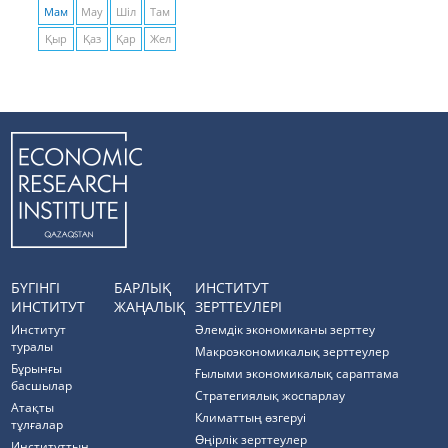
Мам
Мау
Шіл
Там
Қыр
Қаз
Қар
Жел
БҮГІНГІ
БАРЛЫҚ
ИНСТИТУТ
ИНСТИТУТ
ЖАҢАЛЫҚ
ЗЕРТТЕУЛЕРІ
Институт
Әлемдік экономиканы зерттеу
туралы
Макроэкономикалық зерттеулер
Бұрынғы
Ғылыми экономикалық сараптама
басшылар
Стратегиялық жоспарлау
Атақты
Климаттың өзгеруі
тұлғалар
Өңірлік зерттеулер
Институттың