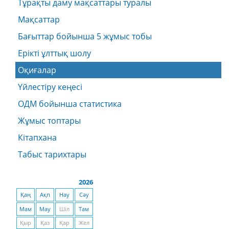
Тұрақты даму мақсаттары туралы
Мақсаттар
Бағыттар бойынша 5 жұмыс тобы
Ерікті ұлттық шолу
Оқиғалар
Үйлестіру кеңесі
ОДМ бойынша статистика
Жұмыс топтары
Кітапхана
Табыс тарихтары
2026
Қаң
Ақп
Нау
Сәу
Мам
Мау
Шіл
Там
Қыр
Қаз
Қар
Жел