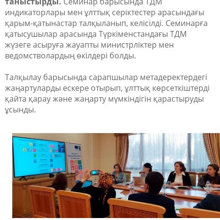
таныстырды.
Семинар барысында ТДМ
индикаторлары мен ұлттық серіктестер арасындағы
қарым-қатынастар талқыланып, келісілді. Семинарға
қатысушылар арасында Түркіменстандағы ТДМ
жүзеге асыруға жауапты министрліктер мен
ведомстволардың өкілдері болды.
Талқылау барысында сарапшылар метадеректердегі
жаңартуларды ескере отырып, ұлттық көрсеткіштерді
қайта қарау және жаңарту мүмкіндігін қарастыруды
ұсынды.