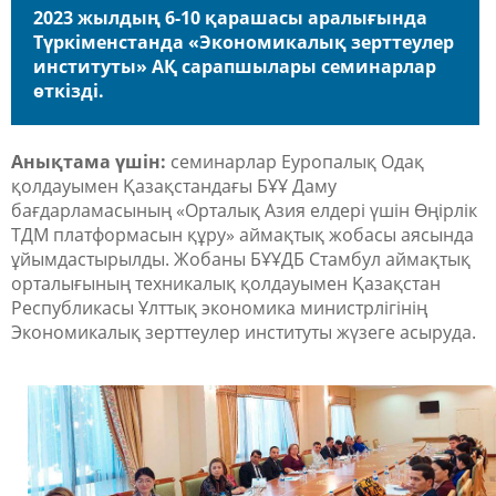
2023 жылдың 6-10 қарашасы аралығында
Түркіменстанда «Экономикалық зерттеулер
институты» АҚ сарапшылары семинарлар
өткізді.
Анықтама үшін:
семинарлар Еуропалық Одақ
қолдауымен Қазақстандағы БҰҰ Даму
бағдарламасының «Орталық Азия елдері үшін Өңірлік
ТДМ платформасын құру» аймақтық жобасы аясында
ұйымдастырылды. Жобаны БҰҰДБ Стамбул аймақтық
орталығының техникалық қолдауымен Қазақстан
Республикасы Ұлттық экономика министрлігінің
Экономикалық зерттеулер институты жүзеге асыруда.