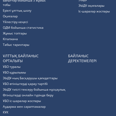
Бағыттар бойынша 5 жұмыс
тобы
ЭЫДҰ оқиғалары
Ерікті ұлттық шолу
Іс-шаралар жоспары
Оқиғалар
Үйлестіру кеңесі
ОДМ бойынша статистика
Жұмыс топтары
Кітапхана
Табыс тарихтары
ҰЛТТЫҚ БАЙЛАНЫС
БАЙЛАНЫС
ОРТАЛЫҒЫ
ДЕРЕКТЕМЕЛЕРІ
ҰБО туралы
ҰБО құрылымы
ЭЫДҰ-ның Басқарушы қағидаттары
ҰБО өтініштерді қарау тәртібі
ЭЫДҰ тиісті тексеру бойынша нұсқаулық
Өтініштерді онлайн түрінде беру
ҰБО іс-шаралар жоспары
Аударма мен сараптамалар
КҰК