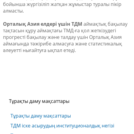
бойынша жүргізіліп жатқан жұмыстар туралы пікір
алмасты.
Орталық Азия елдері үшін ТДМ
аймақтық бақылау
тақтасын құру аймақтағы ТМД-ға қол жеткізудегі
прогресті бақылау және талдау үшін Орталық Азия
аймағында тәжірибе алмасуға және статистикалық
әлеуетті нығайтуға ықпал етеді.
Тұрақты даму мақсаттары
Тұрақты даму мақсаттары
ТДМ іске асырудың институционалдық негізі