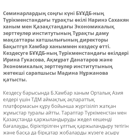
Семинарлардың соңғы күні БҰҰДБ-ның
Түрікменстандағы тұрақты өкілі Наринэ Сахакян
ханым мен Қазақстандағы Экономикалық
зерттеулер институтының Тұрақты даму
мақсаттары хатшылығының директоры
Бақытгүл Хамбар ханыммен кездесу өтті.
Кездесуге БҰҰДБ-ның Түрікменстандағы өкілдері
Ирина Гукасова, Ақмұрат Данатаров және
Экономикалық зерттеулер институтының
жетекші сарапшысы Мәдина Нұржанова
қатысты.
Кездесу барысында Б.Хамбар ханым Орталық Азия
елдері үшін ТДМ аймақтық ақпараттық
платформасын құру бойынша жүргізіліп жатқан
жұмыстар туралы айтты. Тараптар Түркіменстан мен
Қазақстанда қаржыландыруды жедел кешенді
бағалауды, біріктірілген ұлттық қаржыландыру тетігін
және басқа да бірқатар жобаларды жүзеге асыру