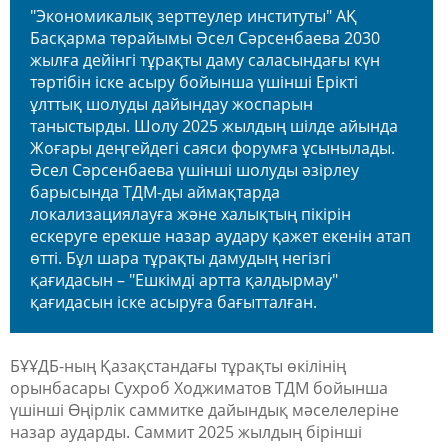
"Экономикалық зерттеулер институты" АҚ
Басқарма төрайымы Әсел Сәрсенбаева 2030
жылға дейінгі тұрақты даму саласындағы күн
тәртібін іске асыру бойынша үшінші Ерікті
ұлттық шолуды дайындау жоспарын
таныстырды. Шолу 2025 жылдың шілде айында
Жоғары деңгейдегі саяси форумға ұсынылады.
Әсел Сәрсенбаева үшінші шолуды әзірлеу
барысында ТДМ-ды аймақтарда
локализациялауға және халықтың пікірін
ескеруге ерекше назар аудару қажет екенін атап
өтті. Бұл шара тұрақты дамудың негізгі
қағидасын – "Ешкімді артта қалдырмау"
қағидасын іске асыруға бағытталған.
БҰҰДБ-ның Қазақстандағы тұрақты өкілінің
орынбасары Сухроб Ходжиматов ТДМ бойынша
үшінші Өңірлік саммитке дайындық мәселелеріне
назар аударды. Саммит 2025 жылдың бірінші