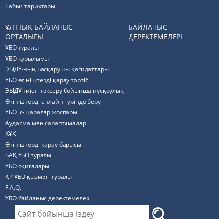
Табыс тарихтары
ҰЛТТЫҚ БАЙЛАНЫС
БАЙЛАНЫС
ОРТАЛЫҒЫ
ДЕРЕКТЕМЕЛЕРІ
ҰБО туралы
ҰБО құрылымы
ЭЫДҰ-ның Басқарушы қағидаттары
ҰБО өтініштерді қарау тәртібі
ЭЫДҰ тиісті тексеру бойынша нұсқаулық
Өтініштерді онлайн түрінде беру
ҰБО іс-шаралар жоспары
Аударма мен сараптамалар
КҰК
Өтініштерді қарау барысы
БАҚ ҰБО туралы
ҰБО оқиғалары
ҚР ҰБО қызметі туралы
F.A.Q.
ҰБО байланыс деректемелерi