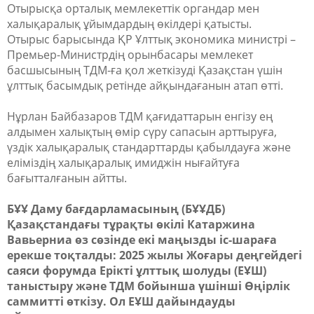
Отырысқа орталық мемлекеттік органдар мен
халықаралық ұйымдардың өкілдері қатысты.
Отырыс барысында ҚР Ұлттық экономика министрі –
Премьер-Министрдің орынбасары мемлекет
басшысының ТДМ-ға қол жеткізуді Қазақстан үшін
ұлттық басымдық ретінде айқындағанын атап өтті.
Нұрлан Байбазаров ТДМ қағидаттарын енгізу ең
алдымен халықтың өмір сүру сапасын арттыруға,
үздік халықаралық стандарттарды қабылдауға және
еліміздің халықаралық имиджін нығайтуға
бағытталғанын айтты.
БҰҰ Даму бағдарламасының (БҰҰДБ)
Қазақстандағы тұрақты өкілі Катаржина
Вавьерниа өз сөзінде екі маңызды іс-шараға
ерекше тоқталды: 2025 жылы Жоғары деңгейдегі
саяси форумда Ерікті ұлттық шолуды (ЕҰШ)
таныстыру және ТДМ бойынша үшінші Өңірлік
саммитті өткізу. Ол ЕҰШ дайындауды