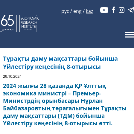
рус
/
eng
/
kaz
Тұрақты даму мақсаттары бойынша
Үйлестіру кеңесінің 8-отырысы
29.10.2024
2024 жылғы 28 қазанда ҚР Ұлттық
экономика министрі – Премьер-
Министрдің орынбасары Нұрлан
Байбазаровтың төрағалығымен Тұрақты
даму мақсаттары (ТДМ) бойынша
Үйлестіру кеңесінің 8-отырысы өтті.