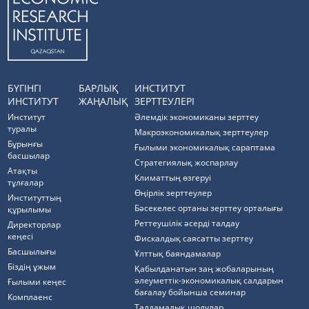
БҮГІНГІ
БАРЛЫҚ
ИНСТИТУТ
ИНСТИТУТ
ЖАҢАЛЫҚ
ЗЕРТТЕУЛЕРІ
Институт
Әлемдік экономиканы зерттеу
туралы
Макроэкономикалық зерттеулер
Бұрынғы
Ғылыми экономикалық сараптама
басшылар
Стратегиялық жоспарлау
Атақты
Климаттың өзгеруі
тұлғалар
Өңірлік зерттеулер
Институттың
Бәсекелес ортаны зерттеу орталығы
құрылымы
Реттеушілік әсерді талдау
Директорлар
кеңесі
Фискалдық саясатты зерттеу
Басшылығы
Ұлттық баяндамалар
Біздің ұжым
Қабылданатын заң жобаларының
әлеуметтік-экономикалық салдарын
Ғылыми кеңес
бағалау бойынша семинар
Комплаенс
Талдамалық шолулар