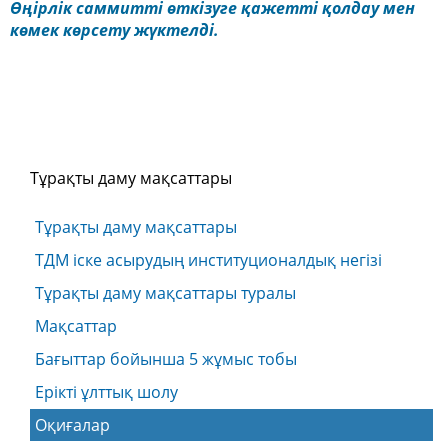
Өңірлік саммитті өткізуге қажетті қолдау мен
көмек көрсету жүктелді.
Тұрақты даму мақсаттары
Тұрақты даму мақсаттары
ТДМ іске асырудың институционалдық негізі
Тұрақты даму мақсаттары туралы
Мақсаттар
Бағыттар бойынша 5 жұмыс тобы
Ерікті ұлттық шолу
Оқиғалар