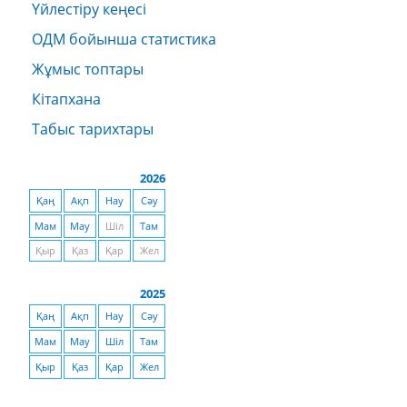
Үйлестіру кеңесі
ОДМ бойынша статистика
Жұмыс топтары
Кітапхана
Табыс тарихтары
2026
Қаң
Ақп
Нау
Сәу
Мам
Мау
Шіл
Там
Қыр
Қаз
Қар
Жел
2025
Қаң
Ақп
Нау
Сәу
Мам
Мау
Шіл
Там
Қыр
Қаз
Қар
Жел