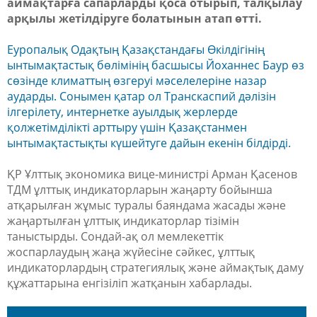
аймақтарға сапарларды қоса отырып, талқылау
арқылы жетілдіруге болатынын атап өтті.
Еуропалық Одақтың Қазақстандағы Өкілдігінің
ынтымақтастық бөлімінің басшысы Йоханнес Баур өз
сөзінде климаттың өзгеруі мәселелеріне назар
аударды. Сонымен қатар ол Транскаспий дәлізін
ілгерілету, интернетке ауылдық жерлерде
қолжетімділікті арттыру үшін Қазақстанмен
ынтымақтастықты күшейтуге дайын екенін білдірді.
ҚР Ұлттық экономика вице-министрі Арман Қасенов
ТДМ ұлттық индикаторларын жаңарту бойынша
атқарылған жұмыс туралы баяндама жасады және
жаңартылған ұлттық индикаторлар тізімін
таныстырды. Сондай-ақ ол мемлекеттік
жоспарлаудың жаңа жүйесіне сәйкес, ұлттық
индикаторлардың стратегиялық және аймақтық даму
құжаттарына енгізіліп жатқанын хабарлады.