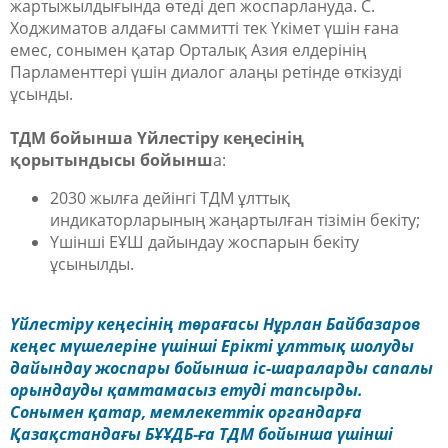
жартыжылдығында өтеді деп жоспарлануда. С.
Ходжиматов алдағы саммитті тек Үкімет үшін ғана
емес, сонымен қатар Орталық Азия елдерінің
Парламенттері үшін диалог алаңы ретінде өткізуді
ұсынды.
ТДМ бойынша Үйлестіру кеңесінің
қорытындысы бойынш
а:
2030 жылға дейінгі ТДМ ұлттық
индикаторларының жаңартылған тізімін бекіту;
Үшінші ЕҰШ дайындау жоспарын бекіту
ұсынылды.
Үйлестіру кеңесінің төрағасы Нұрлан Байбазаров
кеңес мүшелеріне үшінші Ерікті ұлттық шолуды
дайындау жоспары бойынша іс-шараларды сапалы
орындауды қамтамасыз етуді тапсырды.
Сонымен қатар, мемлекеттік органдарға
Қазақстандағы БҰҰДБ-ға ТДМ бойынша үшінші