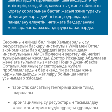
шығыстардың құрылымын, шығындарды өтеу
тетіктерін, сондай-ақ климаттық және табиғатты
қорғау қорларынан бастап жасыл және тұрақты
облигацияларға дейінгі жаңа құралдарды
пайдалану әлеуетін, нәтижеге бағдарланған
және аралас қаржыландыруды қарастырды.
Сессияның екінші бөлігінде Халықаралық су
ресурстарын басқару институты (IWMI) мен Өтпелі
экономикасы бар елдердегі аграрлық даму
институтының (IAMO) бірлескен зерттеуінің негізгі
тұжырымдары жасалды. Доктор Искандар Абдуллаев
және аға ғылыми қызметкер Нодир Джанибеков
Орталық Азияның су секторында жүйелі
проблемалардың бар екендігін растады және
қаржыландыруды жетілдіру бойынша негізгі
ұсынымдар жасады:
тарифтік саясаттың теңгерімді және тиімді
шаралары
ирригацияның, су ресурстарын тасымалдау
және мониторингтеудің тұрақты құралдары