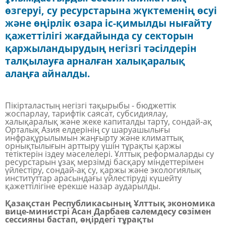
өзгеруі, су ресурстарына жүктеменің өсуі
және өңірлік өзара іс-қимылды нығайту
қажеттілігі жағдайында су секторын
қаржыландырудың негізгі тәсілдерін
талқылауға арналған халықаралық
алаңға айналды.
Пікірталастың негізгі тақырыбы - бюджеттік
жоспарлау, тарифтік саясат, субсидиялау,
халықаралық және жеке капиталды тарту, сондай-ақ
Орталық Азия елдерінің су шаруашылығы
инфрақұрылымын жаңғырту және климаттық
орнықтылығын арттыру үшін тұрақты қаржы
тетіктерін іздеу мәселелері. Ұлттық реформаларды су
ресурстарын ұзақ мерзімді басқару міндеттерімен
үйлестіру, сондай-ақ су, қаржы және экологиялық
институттар арасындағы үйлестіруді күшейту
қажеттілігіне ерекше назар аударылды.
Қазақстан Республикасының Ұлттық экономика
вице-министрі Асан Дарбаев сәлемдесу сөзімен
сессияны бастап, өңірдегі тұрақты