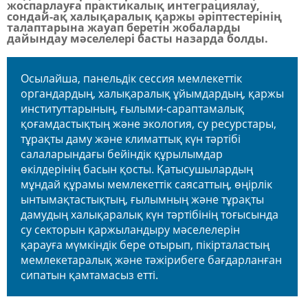
жоспарлауға практикалық интеграциялау,
сондай-ақ халықаралық қаржы әріптестерінің
талаптарына жауап беретін жобаларды
дайындау мәселелері басты назарда болды.
Осылайша, панельдік сессия мемлекеттік
органдардың, халықаралық ұйымдардың, қаржы
институттарының, ғылыми-сараптамалық
қоғамдастықтың және экология, су ресурстары,
тұрақты даму және климаттық күн тәртібі
салаларындағы бейіндік құрылымдар
өкілдерінің басын қосты. Қатысушылардың
мұндай құрамы мемлекеттік саясаттың, өңірлік
ынтымақтастықтың, ғылымның және тұрақты
дамудың халықаралық күн тәртібінің тоғысында
су секторын қаржыландыру мәселелерін
қарауға мүмкіндік бере отырып, пікірталастың
мемлекетаралық және тәжірибеге бағдарланған
сипатын қамтамасыз етті.