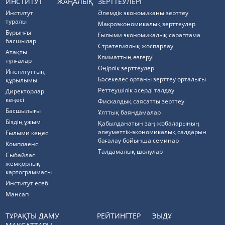
ИНСТИТУТ
ЖАҢАЛЫҚ
ЗЕРТТЕУЛЕРІ
Институт
Әлемдік экономиканы зерттеу
туралы
Макроэкономикалық зерттеулер
Бұрынғы
Ғылыми экономикалық сараптама
басшылар
Стратегиялық жоспарлау
Атақты
Климаттың өзгеруі
тұлғалар
Өңірлік зерттеулер
Институттың
Бәсекелес ортаны зерттеу орталығы
құрылымы
Реттеушілік әсерді талдау
Директорлар
кеңесі
Фискалдық саясатты зерттеу
Басшылығы
Ұлттық баяндамалар
Біздің ұжым
Қабылданатын заң жобаларының
әлеуметтік-экономикалық салдарын
Ғылыми кеңес
бағалау бойынша семинар
Комплаенс
Талдамалық шолулар
Cыбайлас
жемқорлық
картограммасы
Институт есебі
Мансап
ТҰРАҚТЫ ДАМУ
РЕЙТИНГТЕР
ЭЫДҰ