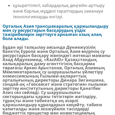
құзыреттілікті, хабардарлық деңгейін арттыру
және барлық мүдделі тараптардың заманауи
технологияларды енгізуі.
Орталық Азия трансшекаралық қаржыландыру
мен су ресурстарын басқарудың үздік
тәжірибелерін зерттеуге арналған озық алаң
бола алады.
Бұдан әрі талқылау аясында Дүниежүзілік
банктің Еуропа және Орталық Азия өңірінің су
ресурстарын басқару жөніндегі жетекші маманы
Азад Абдулхамид, «KazAID» Қазақстандық
халықаралық даму агенттігінің басқарма
төрағасы Аркен Арыстанов, Орталық Азияның
Мемлекетаралық су шаруашылығы үйлестіру
комиссиясының Ғылыми-ақпараттық
орталығының директоры Динара Зиганшина,
сондай-ақ «Геосаясат және стратегия» ғылыми-
зерттеу институтының директоры Қанатбек
Азиз сөз сөйледі. Су шаруашылығы
секторындағы қаржы тетіктерін жетілдіру,
тұрақты және табиғатқа оң әсерлі
қаржыландыру құралдарын кеңейту, табиғи
капиталды және экожүйелік тәсілдерді
бюджеттік процестер мен инвестициялық