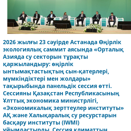
2026 жылғы 23 сәуірде Астанада Өңірлік
экологиялық саммит аясында «Орталық
Азияда су секторын тұрақты
қаржыландыру: өңірлік
ынтымақтастықтың сын-қатерлері,
мүмкіндіктері мен жолдары»
тақырыбында панельдік сессия өтті.
Сессияны Қазақстан Республикасының
Ұлттық экономика министрлігі,
«Экономикалық зерттеулер институты»
АҚ және Халықаралық су ресурстарын
басқару институты (IWMI)
ұйымдастырды. Сессия климаттың