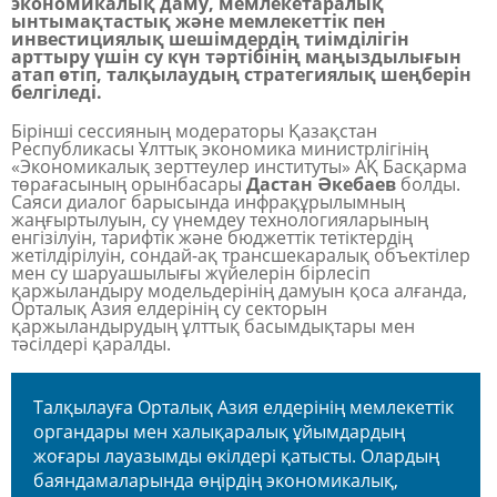
экономикалық даму, мемлекетаралық
ынтымақтастық және мемлекеттік пен
инвестициялық шешімдердің тиімділігін
арттыру үшін су күн тәртібінің маңыздылығын
атап өтіп, талқылаудың стратегиялық шеңберін
белгіледі.
Бірінші сессияның модераторы Қазақстан
Республикасы Ұлттық экономика министрлігінің
«Экономикалық зерттеулер институты» АҚ Басқарма
төрағасының орынбасары
Дастан Әкебаев
болды.
Саяси диалог барысында инфрақұрылымның
жаңғыртылуын, су үнемдеу технологияларының
енгізілуін, тарифтік және бюджеттік тетіктердің
жетілдірілуін, сондай-ақ трансшекаралық объектілер
мен су шаруашылығы жүйелерін бірлесіп
қаржыландыру модельдерінің дамуын қоса алғанда,
Орталық Азия елдерінің су секторын
қаржыландырудың ұлттық басымдықтары мен
тәсілдері қаралды.
Талқылауға Орталық Азия елдерінің мемлекеттік
органдары мен халықаралық ұйымдардың
жоғары лауазымды өкілдері қатысты. Олардың
баяндамаларында өңірдің экономикалық,