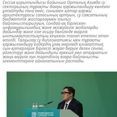
Сессия қорытындысы бойынша Орталық Азияда су
секторының тұрақты дамуы қаржыландыру көлемін
ұлғайтуды ғана емес, сонымен қатар қаржы
архитектурасы сапасының артуын, су саясатының
бюджеттік жоспарлаумен тығыз
байланыстырылуын, сондай-ақ бірлескен
инфрақұрылымдық және экожүйелік жобаларды
дайындау және іске асыру бөлігінде өңірлік
ынтымақтастықтың кеңеюін талап ететіні атап
өтілді. Талқылау су дипломатиясы мен тұрақты
қаржыландыру елдердің ұзақ мерзімді климаттық
сын-қатерлерге бірлесіп жауап беруге деген сенімі,
үйлестіруі және дайындығы ерекше рөл атқаратын
жаңа өңірлік күн тәртібінің өзара байланысты
элементтеріне айналатынын растады.