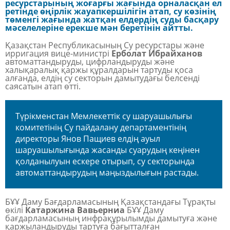
ресурстарының жоғарғы жағында орналасқан ел
ретінде өңірлік жауапкершілігін атап, су көзінің
төменгі жағында жатқан елдердің суды басқару
мәселелеріне ерекше мән беретінін айтты.
Қазақстан Республикасының Су ресурстары және
ирригация вице-министрі
Ерболат Ибрайханов
автоматтандыруды, цифрландыруды және
халықаралық қаржы құралдарын тартуды қоса
алғанда, елдің су секторын дамытудағы белсенді
саясатын атап өтті.
Түрікменстан Мемлекеттік су шаруашылығы
комитетінің Су пайдалану департаментінің
директоры Янов Пащиев елдің ауыл
шаруашылығында жасанды суарудың кеңінен
қолданылуын ескере отырып, су секторында
автоматтандырудың маңыздылығын растады.
БҰҰ Даму Бағдарламасының Қазақстандағы Тұрақты
өкілі
Катаржина Вавьерниа
БҰҰ Даму
бағдарламасының инфрақұрылымды дамытуға және
қаржыландыруды тартуға бағытталған