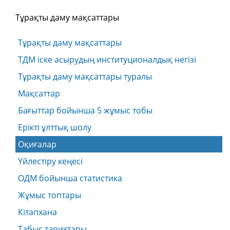
Тұрақты даму мақсаттары
Тұрақты даму мақсаттары
ТДМ іске асырудың институционалдық негізі
Тұрақты даму мақсаттары туралы
Мақсаттар
Бағыттар бойынша 5 жұмыс тобы
Ерікті ұлттық шолу
Оқиғалар
Үйлестіру кеңесі
ОДМ бойынша статистика
Жұмыс топтары
Кітапхана
Табыс тарихтары