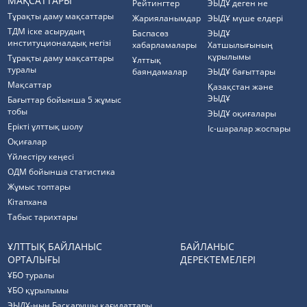
МАҚСАТТАРЫ
Рейтингтер
ЭЫДҰ деген не
Тұрақты даму мақсаттары
Жарияланымдар
ЭЫДҰ мүше елдері
ТДМ іске асырудың
Баспасөз
ЭЫДҰ
институционалдық негізі
хабарламалары
Хатшылығының
құрылымы
Тұрақты даму мақсаттары
Ұлттық
туралы
баяндамалар
ЭЫДҰ бағыттары
Мақсаттар
Қазақстан және
ЭЫДҰ
Бағыттар бойынша 5 жұмыс
тобы
ЭЫДҰ оқиғалары
Ерікті ұлттық шолу
Іс-шаралар жоспары
Оқиғалар
Үйлестіру кеңесі
ОДМ бойынша статистика
Жұмыс топтары
Кітапхана
Табыс тарихтары
ҰЛТТЫҚ БАЙЛАНЫС
БАЙЛАНЫС
ОРТАЛЫҒЫ
ДЕРЕКТЕМЕЛЕРІ
ҰБО туралы
ҰБО құрылымы
ЭЫДҰ-ның Басқарушы қағидаттары