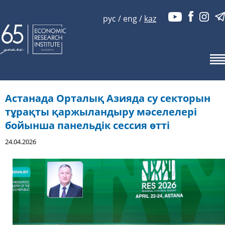
рус
/
eng
/
kaz
Астанада Орталық Азияда су секторын
тұрақты қаржыландыру мәселелері
бойынша панельдік сессия өтті
24.04.2026