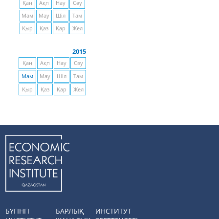
Қаң
Ақп
Нау
Сәу
Мам
Мау
Шіл
Там
Қыр
Қаз
Қар
Жел
2015
Қаң
Ақп
Нау
Сәу
Мам
Мау
Шіл
Там
Қыр
Қаз
Қар
Жел
БҮГІНГІ
БАРЛЫҚ
ИНСТИТУТ