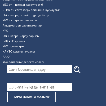
ҰБО өтініштерді қарау тәртібі
ЭЫДҰ тиісті тексеру бойынша нұсқаулық
Өтініштерді онлайн түрінде беру
ҰБО іс-шаралар жоспары
Аударма мен сараптамалар
КҰК
Өтініштерді қарау барысы
БАҚ ҰБО туралы
ҰБО оқиғалары
ҚР ҰБО қызметі туралы
F.A.Q.
ҰБО байланыс деректемелерi
ТАРАТЫЛЫМҒА ЖАЗЫЛУ