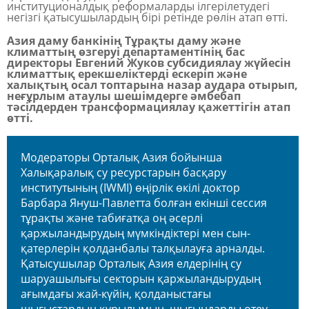
институционалдық реформаларды ілгерілетудегі
негізгі қатысушылардың бірі ретінде рөлін атап өтті.
Азия даму банкінің Тұрақты даму және
климаттың өзгеруі департаментінің бас
директоры Евгений Жуков субсидиялау жүйесін
климаттық ерекшеліктерді ескеріп және
халықтың осал топтарына назар аудара отырып,
неғұрлым атаулы шешімдерге әмбебап
тәсілдерден трансформациялау қажеттігін атап
өтті.
Модераторы Орталық Азия бойынша
Халықаралық су ресурстарын басқару
институтының (IWMI) өңірлік өкілі доктор
Барбара Януш-Павлетта болған екінші сессия
тұрақты және табиғатқа оң әсерлі
қаржыландырудың мүмкіндіктері мен сын-
қатерлерін қолданбалы талқылауға арналды.
Қатысушылар Орталық Азия елдерінің су
шаруашылығы секторын қаржыландырудың
ағымдағы жай-күйін, қолданыстағы