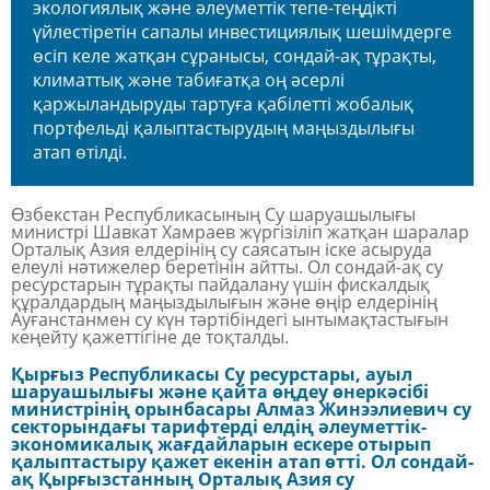
экологиялық және әлеуметтік тепе-теңдікті
үйлестіретін сапалы инвестициялық шешімдерге
өсіп келе жатқан сұранысы, сондай-ақ тұрақты,
климаттық және табиғатқа оң әсерлі
қаржыландыруды тартуға қабілетті жобалық
портфельді қалыптастырудың маңыздылығы
атап өтілді.
Өзбекстан Республикасының Су шаруашылығы
министрі Шавкат Хамраев жүргізіліп жатқан шаралар
Орталық Азия елдерінің су саясатын іске асыруда
елеулі нәтижелер беретінін айтты. Ол сондай-ақ су
ресурстарын тұрақты пайдалану үшін фискалдық
құралдардың маңыздылығын және өңір елдерінің
Ауғанстанмен су күн тәртібіндегі ынтымақтастығын
кеңейту қажеттігіне де тоқталды.
Қырғыз Республикасы Су ресурстары, ауыл
шаруашылығы және қайта өңдеу өнеркәсібі
министрінің орынбасары Алмаз Жинээлиевич су
секторындағы тарифтерді елдің әлеуметтік-
экономикалық жағдайларын ескере отырып
қалыптастыру қажет екенін атап өтті. Ол сондай-
ақ Қырғызстанның Орталық Азия су