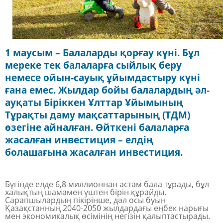
1 маусым – Балаларды қорғау күні. Бұл
мереке тек балаларға сыйлық беру
немесе ойын-сауық ұйымдастыру күні
ғана емес. Жылдар бойы балалардың әл-
ауқаты Біріккен Ұлттар Ұйымының
Тұрақты даму мақсаттарының (ТДМ)
өзегіне айналған. Өйткені балаларға
жасалған инвестиция – елдің
болашағына жасалған инвестиция.
Бүгінде елде 6,
8
миллионнан астам бала тұрады, бұл
халықтың шамамен үштен бірін құрайды.
Сарапшылардың пікірінше, дәл осы буын
Қазақстанның 2040-2050 жылдардағы еңбек нарығы
мен экономикалық өсімінің негізін қалыптастырады.