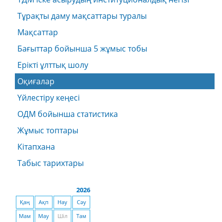
Тұрақты даму мақсаттары туралы
Мақсаттар
Бағыттар бойынша 5 жұмыс тобы
Ерікті ұлттық шолу
Оқиғалар
Үйлестіру кеңесі
ОДМ бойынша статистика
Жұмыс топтары
Кітапхана
Табыс тарихтары
2026
Қаң
Ақп
Нау
Сәу
Мам
Мау
Шіл
Там