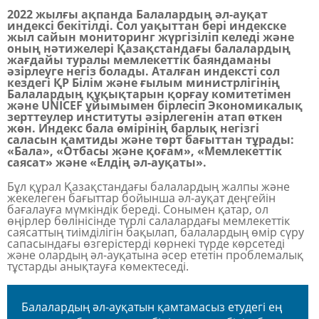
2022 жылғы ақпанда Балалардың әл-ауқат
индексі бекітілді. Сол уақыттан бері индекске
жыл сайын мониторинг жүргізіліп келеді және
оның нәтижелері Қазақстандағы балалардың
жағдайы туралы мемлекеттік баяндаманы
әзірлеуге негіз болады. Аталған индексті сол
кездегі ҚР Білім және ғылым министрлігінің
Балалардың құқықтарын қорғау комитетімен
және UNICEF ұйымымен бірлесіп Экономикалық
зерттеулер институты әзірлегенін атап өткен
жөн. Индекс бала өмірінің барлық негізгі
саласын қамтиды және төрт бағыттан тұрады:
«Бала», «Отбасы және қоғам», «Мемлекеттік
саясат» және «Елдің әл-ауқаты».
Бұл құрал Қазақстандағы балалардың жалпы және
жекелеген бағыттар бойынша әл-ауқат деңгейін
бағалауға мүмкіндік береді. Сонымен қатар, ол
өңірлер бөлінісінде түрлі салалардағы мемлекеттік
саясаттың тиімділігін бақылап, балалардың өмір сүру
сапасындағы өзгерістерді көрнекі түрде көрсетеді
және олардың әл-ауқатына әсер ететін проблемалық
тұстарды анықтауға көмектеседі.
Балалардың әл-ауқатын қамтамасыз етудегі ең