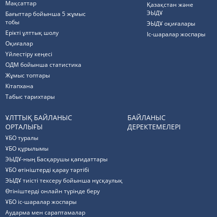
Мақсаттар
Қазақстан және
ЭЫДҰ
Бағыттар бойынша 5 жұмыс
тобы
ЭЫДҰ оқиғалары
Ерікті ұлттық шолу
Іс-шаралар жоспары
Оқиғалар
Үйлестіру кеңесі
ОДМ бойынша статистика
Жұмыс топтары
Кітапхана
Табыс тарихтары
ҰЛТТЫҚ БАЙЛАНЫС
БАЙЛАНЫС
ОРТАЛЫҒЫ
ДЕРЕКТЕМЕЛЕРІ
ҰБО туралы
ҰБО құрылымы
ЭЫДҰ-ның Басқарушы қағидаттары
ҰБО өтініштерді қарау тәртібі
ЭЫДҰ тиісті тексеру бойынша нұсқаулық
Өтініштерді онлайн түрінде беру
ҰБО іс-шаралар жоспары
Аударма мен сараптамалар