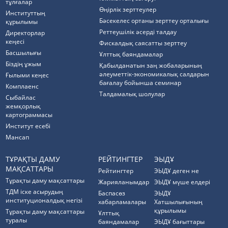
тұлғалар
Өңірлік зерттеулер
Институттың
Бәсекелес ортаны зерттеу орталығы
құрылымы
Реттеушілік әсерді талдау
Директорлар
кеңесі
Фискалдық саясатты зерттеу
Басшылығы
Ұлттық баяндамалар
Біздің ұжым
Қабылданатын заң жобаларының
әлеуметтік-экономикалық салдарын
Ғылыми кеңес
бағалау бойынша семинар
Комплаенс
Талдамалық шолулар
Cыбайлас
жемқорлық
картограммасы
Институт есебі
Мансап
ТҰРАҚТЫ ДАМУ
РЕЙТИНГТЕР
ЭЫДҰ
МАҚСАТТАРЫ
Рейтингтер
ЭЫДҰ деген не
Тұрақты даму мақсаттары
Жарияланымдар
ЭЫДҰ мүше елдері
ТДМ іске асырудың
Баспасөз
ЭЫДҰ
институционалдық негізі
хабарламалары
Хатшылығының
құрылымы
Тұрақты даму мақсаттары
Ұлттық
туралы
баяндамалар
ЭЫДҰ бағыттары