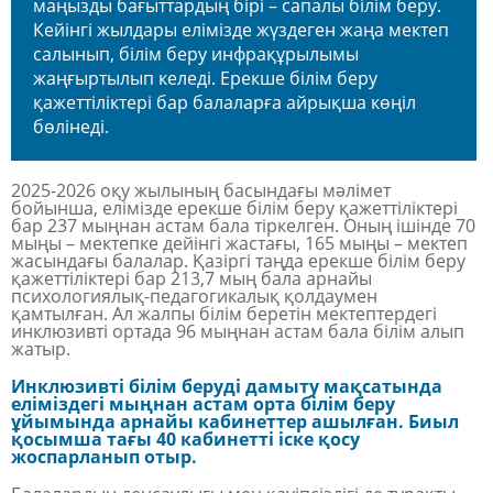
маңызды бағыттардың бірі – сапалы білім беру.
Кейінгі жылдары елімізде жүздеген жаңа мектеп
салынып, білім беру инфрақұрылымы
жаңғыртылып келеді. Ерекше білім беру
қажеттіліктері бар балаларға айрықша көңіл
бөлінеді.
2025-2026 оқу жылының басындағы мәлімет
бойынша, елімізде ерекше білім беру қажеттіліктері
бар 237 мыңнан астам бала тіркелген. Оның ішінде 70
мыңы – мектепке дейінгі жастағы, 165 мыңы – мектеп
жасындағы балалар. Қазіргі таңда ерекше білім беру
қажеттіліктері бар 213,7 мың бала арнайы
психологиялық-педагогикалық қолдаумен
қамтылған. Ал жалпы білім беретін мектептердегі
инклюзивті ортада 96 мыңнан астам бала білім алып
жатыр.
Инклюзивті білім беруді дамыту мақсатында
еліміздегі мыңнан астам орта білім беру
ұйымында арнайы кабинеттер ашылған. Биыл
қосымша тағы 40 кабинетті іске қосу
жоспарланып отыр.