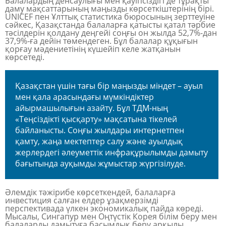
Балалардың денсаулығы мен қауіпсіздігі де тұрақты
даму мақсаттарының маңызды көрсеткіштерінің бірі.
UNICEF пен Ұлттық статистика бюросының зерттеуіне
сәйкес, Қазақстанда балаларға қатысты қатал тәрбие
тәсілдерін қолдану деңгейі соңғы он жылда 52,7%-дан
37,9%-ға дейін төмендеген. Бұл балалар құқығын
қорғау мәдениетінің күшейіп келе жатқанын
көрсетеді.
Қазақстан үшін тағы бір маңызды міндет – ауыл
мен қала арасындағы мүмкіндіктер
айырмашылығын азайту. Бұл ТДМ-ның
«Теңсіздікті қысқарту» мақсатына тікелей
байланысты. Соңғы жылдары интернетпен
қамту, жаңа мектептер салу және ауылдық
жерлердегі әлеуметтік инфрақұрылымды дамыту
бағытында ауқымды жұмыстар жүргізілуде.
Әлемдік тәжірибе көрсеткендей, балаларға
инвестиция салған елдер ұзақмерзімді
перспективада үлкен экономикалық пайда көреді.
Мысалы, Сингапур мен Оңтүстік Корея білім беру мен
балаларды дамытуға басымдық беру арқылы