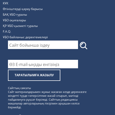
КҰК
Өтініштерді қарау барысы
БАҚ ҰБО туралы
ҰБО оқиғалары
ҚР ҰБО қызметі туралы
F.A.Q.
ҰБО байланыс деректемелерi
ТАРАТЫЛЫМҒА ЖАЗЫЛУ
Сайттың саясаты
Сайт материалдарымен жұмыс жасаған кезде дереккөзге
міндетті түрде гиперсілтеме жасай отырып, мәтінді
пайдалануға рұқсат беріледі. Сайттың редакциясы
мақалалар авторларының пікірімен әрқашан келісе
бермейді.