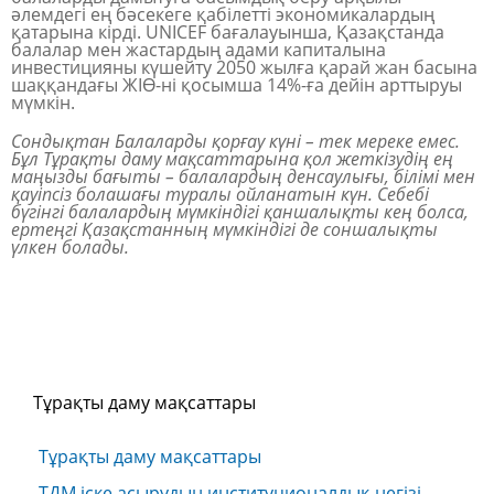
әлемдегі ең бәсекеге қабілетті экономикалардың
қатарына кірді. UNICEF бағалауынша, Қазақстанда
балалар мен жастардың адами капиталына
инвестицияны күшейту 2050 жылға қарай жан басына
шаққандағы ЖІӨ-ні қосымша 14%-ға дейін арттыруы
мүмкін.
Сондықтан
Балаларды
қорғау
күні
–
тек
мереке
емес
.
Бұл
Тұрақты
даму
мақсаттарына
қол
жеткізудің
ең
маңызды
бағыты
–
балалардың
денсаулығы
,
білімі
мен
қауіпсіз
болашағы
туралы
ойланатын
күн
.
Себебі
бүгінгі
балалардың
мүмкіндігі
қаншалықты
кең
болса
,
ертеңгі
Қазақстанның
мүмкіндігі
де
соншалықты
үлкен
болады
.
Тұрақты даму мақсаттары
Тұрақты даму мақсаттары
ТДМ іске асырудың институционалдық негізі