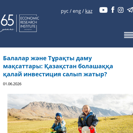
рус
/
eng
/
kaz
Балалар және Тұрақты даму
мақсаттары: Қазақстан болашаққа
қалай инвестиция салып жатыр?
01.06.2026