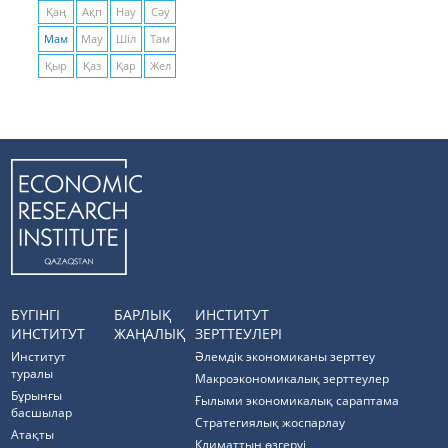
Қаң
Ақп
Нау
Сәу
Мам
Мау
Шіл
Там
Қыр
Қаз
Қар
Жел
БҮГІНГІ
БАРЛЫҚ
ИНСТИТУТ
ИНСТИТУТ
ЖАҢАЛЫҚ
ЗЕРТТЕУЛЕРІ
Институт
Әлемдік экономиканы зерттеу
туралы
Макроэкономикалық зерттеулер
Бұрынғы
Ғылыми экономикалық сараптама
басшылар
Стратегиялық жоспарлау
Атақты
Климаттың өзгеруі