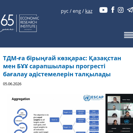
рус
/
eng
/
kaz
ТДМ-ға бірыңғай көзқарас: Қазақстан
мен БҰҰ сарапшылары прогресті
бағалау әдістемелерін талқылады
05.06.2026