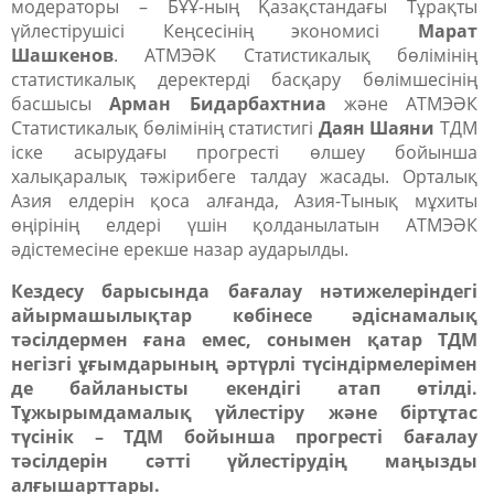
модераторы – БҰҰ-ның Қазақстандағы Тұрақты
үйлестірушісі Кеңсесінің экономисі
Марат
Шашкенов
. АТМЭӘК Статистикалық бөлімінің
статистикалық деректерді басқару бөлімшесінің
басшысы
Арман Бидарбахтниа
және АТМЭӘК
Статистикалық бөлімінің статистигі
Даян Шаяни
ТДМ
іске асырудағы прогресті өлшеу бойынша
халықаралық тәжірибеге талдау жасады. Орталық
Азия елдерін қоса алғанда, Азия-Тынық мұхиты
өңірінің елдері үшін қолданылатын АТМЭӘК
әдістемесіне ерекше назар аударылды.
Кездесу барысында бағалау нәтижелеріндегі
айырмашылықтар көбінесе әдіснамалық
тәсілдермен ғана емес, сонымен қатар ТДМ
негізгі ұғымдарының әртүрлі түсіндірмелерімен
де байланысты екендігі атап өтілді.
Тұжырымдамалық үйлестіру және біртұтас
түсінік – ТДМ бойынша прогресті бағалау
тәсілдерін сәтті үйлестірудің маңызды
алғышарттары.