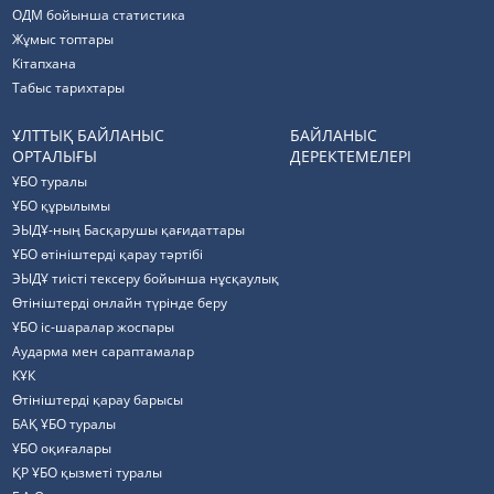
ОДМ бойынша статистика
Жұмыс топтары
Кітапхана
Табыс тарихтары
ҰЛТТЫҚ БАЙЛАНЫС
БАЙЛАНЫС
ОРТАЛЫҒЫ
ДЕРЕКТЕМЕЛЕРІ
ҰБО туралы
ҰБО құрылымы
ЭЫДҰ-ның Басқарушы қағидаттары
ҰБО өтініштерді қарау тәртібі
ЭЫДҰ тиісті тексеру бойынша нұсқаулық
Өтініштерді онлайн түрінде беру
ҰБО іс-шаралар жоспары
Аударма мен сараптамалар
КҰК
Өтініштерді қарау барысы
БАҚ ҰБО туралы
ҰБО оқиғалары
ҚР ҰБО қызметі туралы