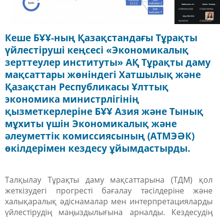
Кеше БҰҰ-ның Қазақстандағы Тұрақты
үйлестіруші кеңсесі «Экономикалық
зерттеулер институты» АҚ Тұрақты даму
мақсаттары жөніндегі Хатшылық және
Қазақстан Республикасы Ұлттық
экономика министрлігінің
қызметкерлеріне БҰҰ Азия және Тынық
мұхиты үшін Экономикалық және
әлеуметтік комиссиясының (АТМЭӘК)
өкілдерімен кездесу ұйымдастырды.
Талқылау Тұрақты даму мақсаттарына (ТДМ) қол
жеткізудегі прогресті бағалау тәсілдеріне және
халықаралық әдіснамалар мен интерпретацияларды
үйлестірудің маңыздылығына арналды. Кездесудің