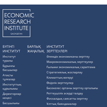
БҮГІНГІ
БАРЛЫҚ
ИНСТИТУТ
ИНСТИТУТ
ЖАҢАЛЫҚ
ЗЕРТТЕУЛЕРІ
Институт
Әлемдік экономиканы зерттеу
туралы
Макроэкономикалық зерттеулер
Бұрынғы
Ғылыми экономикалық сараптама
басшылар
Стратегиялық жоспарлау
Атақты
Климаттың өзгеруі
тұлғалар
Өңірлік зерттеулер
Институттың
Бәсекелес ортаны зерттеу орталығы
құрылымы
Реттеушілік әсерді талдау
Директорлар
кеңесі
Фискалдық саясатты зерттеу
Басшылығы
Ұлттық баяндамалар