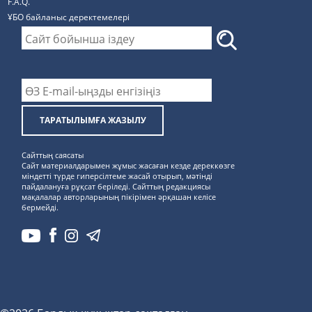
F.A.Q.
ҰБО байланыс деректемелерi
ТАРАТЫЛЫМҒА ЖАЗЫЛУ
Сайттың саясаты
Сайт материалдарымен жұмыс жасаған кезде дереккөзге
міндетті түрде гиперсілтеме жасай отырып, мәтінді
пайдалануға рұқсат беріледі. Сайттың редакциясы
мақалалар авторларының пікірімен әрқашан келісе
бермейді.