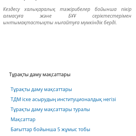
Кездесу халықаралық тәжірибелер бойынша пікір
алмасуға және БҰҰ серіктестерімен
ынтымақтастықты нығайтуға мүмкіндік берді.
Тұрақты даму мақсаттары
Тұрақты даму мақсаттары
ТДМ іске асырудың институционалдық негізі
Тұрақты даму мақсаттары туралы
Мақсаттар
Бағыттар бойынша 5 жұмыс тобы