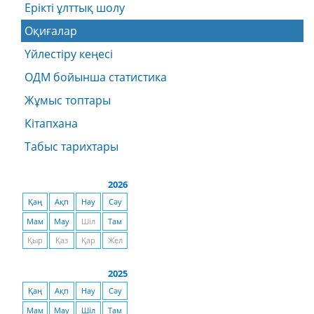
Ерікті ұлттық шолу
Оқиғалар
Үйлестіру кеңесі
ОДМ бойынша статистика
Жұмыс топтары
Кітапхана
Табыс тарихтары
2026
Қаң
Ақп
Нау
Сәу
Мам
Мау
Шіл
Там
Қыр
Қаз
Қар
Жел
2025
Қаң
Ақп
Нау
Сәу
Мам
Мау
Шіл
Там