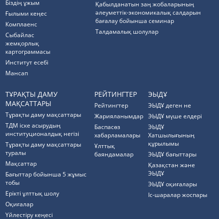
Біздің ұжым
Қабылданатын заң жобаларының
әлеуметтік-экономикалық салдарын
Ғылыми кеңес
бағалау бойынша семинар
Комплаенс
Талдамалық шолулар
Cыбайлас
жемқорлық
картограммасы
Институт есебі
Мансап
ТҰРАҚТЫ ДАМУ
РЕЙТИНГТЕР
ЭЫДҰ
МАҚСАТТАРЫ
Рейтингтер
ЭЫДҰ деген не
Тұрақты даму мақсаттары
Жарияланымдар
ЭЫДҰ мүше елдері
ТДМ іске асырудың
Баспасөз
ЭЫДҰ
институционалдық негізі
хабарламалары
Хатшылығының
құрылымы
Тұрақты даму мақсаттары
Ұлттық
туралы
баяндамалар
ЭЫДҰ бағыттары
Мақсаттар
Қазақстан және
ЭЫДҰ
Бағыттар бойынша 5 жұмыс
тобы
ЭЫДҰ оқиғалары
Ерікті ұлттық шолу
Іс-шаралар жоспары
Оқиғалар
Үйлестіру кеңесі