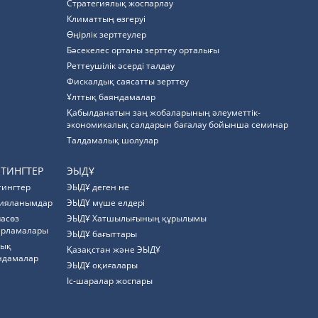
Стратегиялық жоспарлау
Климаттың өзгеруі
Өңірлік зерттеулер
Бәсекелес ортаны зерттеу орталығы
Реттеушілік әсерді талдау
Фискалдық саясатты зерттеу
Ұлттық баяндамалар
Қабылданатын заң жобаларының әлеуметтік-
экономикалық салдарын бағалау бойынша семинар
Талдамалық шолулар
ЙТИНГТЕР
ЭЫДҰ
тингтер
ЭЫДҰ деген не
ияланымдар
ЭЫДҰ мүше елдері
пасөз
ЭЫДҰ Хатшылығының құрылымы
арламалары
ЭЫДҰ бағыттары
тық
Қазақстан және ЭЫДҰ
ндамалар
ЭЫДҰ оқиғалары
Іс-шаралар жоспары