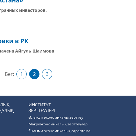
Астана»
транных инвесторов.
вки в РК
начена Айгуль Шаимова
Бет:
1
2
3
РЛЫҚ
ИНСТИТУТ
ҢАЛЫҚ
ЗЕРТТЕУЛЕРІ
Әлемдік экономиканы зерттеу
Макроэкономикалық зерттеулер
Ғылыми экономикалық сараптама