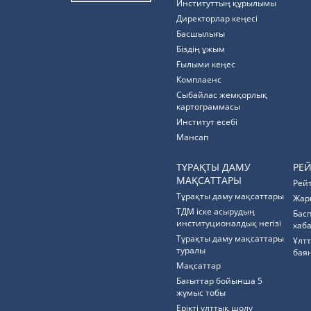
Институттың құрылымы
Директорлар кеңесі
Басшылығы
Біздің ұжым
Ғылыми кеңес
Комплаенс
Cыбайлас жемқорлық
картограммасы
Институт есебі
Мансап
ТҰРАҚТЫ ДАМУ
РЕ
МАҚСАТТАРЫ
Рей
Тұрақты даму мақсаттары
Жар
ТДМ іске асырудың
Бас
институционалдық негізі
хаб
Тұрақты даму мақсаттары
Ұлт
туралы
бая
Мақсаттар
Бағыттар бойынша 5
жұмыс тобы
Ерікті ұлттық шолу