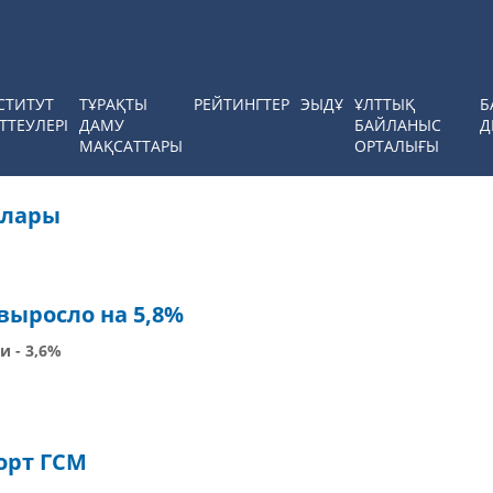
СТИТУТ
ТҰРАҚТЫ
РЕЙТИНГТЕР
ЭЫДҰ
ҰЛТТЫҚ
Б
ТТЕУЛЕРІ
ДАМУ
БАЙЛАНЫС
Д
МАҚСАТТАРЫ
ОРТАЛЫҒЫ
алары
выросло на 5,8%
 - 3,6%
орт ГСМ