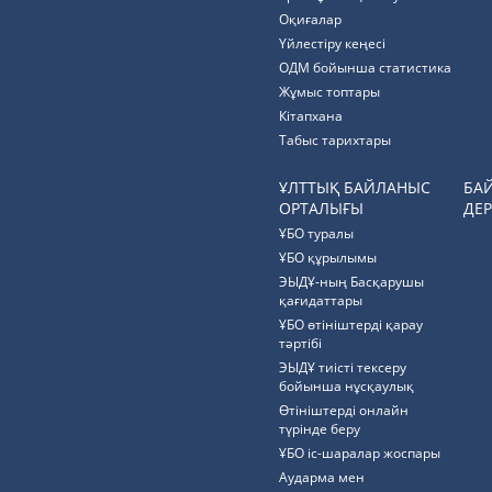
Оқиғалар
Үйлестіру кеңесі
ОДМ бойынша статистика
Жұмыс топтары
Кітапхана
Табыс тарихтары
ҰЛТТЫҚ БАЙЛАНЫС
БА
ОРТАЛЫҒЫ
ДЕР
ҰБО туралы
ҰБО құрылымы
ЭЫДҰ-ның Басқарушы
қағидаттары
ҰБО өтініштерді қарау
тәртібі
ЭЫДҰ тиісті тексеру
бойынша нұсқаулық
Өтініштерді онлайн
түрінде беру
ҰБО іс-шаралар жоспары
Аударма мен