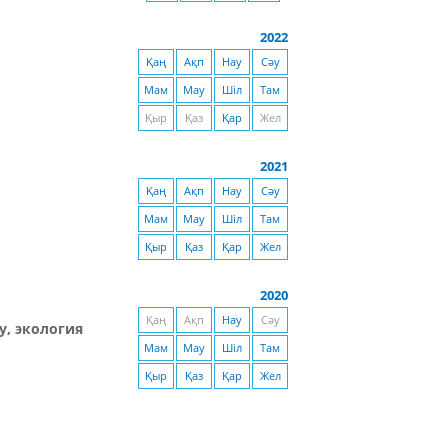
2022
Қаң
Ақп
Нау
Сәу
Мам
Мау
Шіл
Там
Қыр
Қаз
Қар
Жел
2021
Қаң
Ақп
Нау
Сәу
Мам
Мау
Шіл
Там
Қыр
Қаз
Қар
Жел
2020
Қаң
Ақп
Нау
Сәу
у, экология
Мам
Мау
Шіл
Там
Қыр
Қаз
Қар
Жел