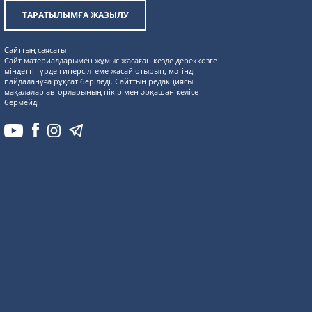
ТАРАТЫЛЫМҒА ЖАЗЫЛУ
Сайттың саясаты
Сайт материалдарымен жұмыс жасаған кезде дереккөзге
міндетті түрде гиперсілтеме жасай отырып, мәтінді
пайдалануға рұқсат беріледі. Сайттың редакциясы
мақалалар авторларының пікірімен әрқашан келісе
бермейді.