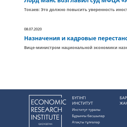
Лорд Манс возглавил суд МФЦА «
Токаев: Это должно повысить уверенность инос
08.07.2020
Назначения и кадровые перестано
Вице-министром национальной экономики наз
БҮГІНГІ
БА
ИНСТИТУТ
ЖА
Институт туралы
Бұрынғы басшылар
Атақты тұлғалар