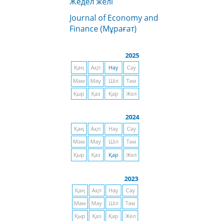
Жедел желі
Journal of Economy and
Finance (Мұрағат)
2025
Қаң
Ақп
Нау
Сәу
Мам
Мау
Шіл
Там
Қыр
Қаз
Қар
Жел
2024
Қаң
Ақп
Нау
Сәу
Мам
Мау
Шіл
Там
Қыр
Қаз
Қар
Жел
2023
Қаң
Ақп
Нау
Сәу
Мам
Мау
Шіл
Там
Қыр
Қаз
Қар
Жел