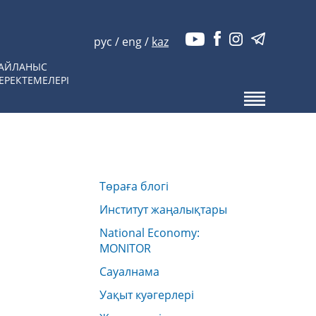
рус
/
eng
/
kaz
АЙЛАНЫС
ЕРЕКТЕМЕЛЕРІ
Төраға блогі
Институт жаңалықтары
National Economy:
MONITOR
Сауалнама
Уақыт куәгерлері