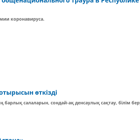
м общенационального траура в Республике
емии коронавируса.
 отырысын өткізді
 барлық салаларын, сондай-ақ денсаулық сақтау, білім бер