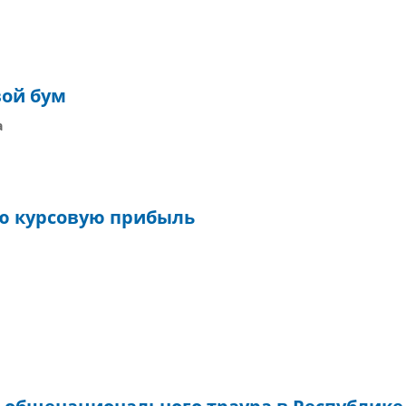
вой бум
а
ю курсовую прибыль