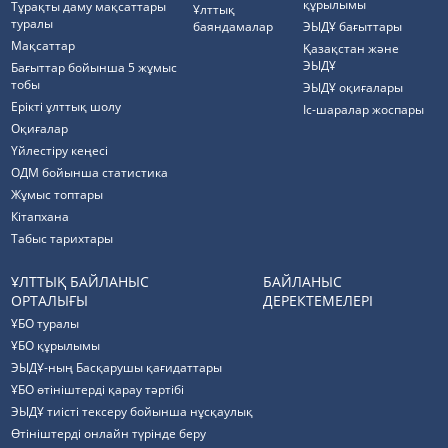
құрылымы
Тұрақты даму мақсаттары
Ұлттық
туралы
баяндамалар
ЭЫДҰ бағыттары
Мақсаттар
Қазақстан және
ЭЫДҰ
Бағыттар бойынша 5 жұмыс
тобы
ЭЫДҰ оқиғалары
Ерікті ұлттық шолу
Іс-шаралар жоспары
Оқиғалар
Үйлестіру кеңесі
ОДМ бойынша статистика
Жұмыс топтары
Кітапхана
Табыс тарихтары
ҰЛТТЫҚ БАЙЛАНЫС
БАЙЛАНЫС
ОРТАЛЫҒЫ
ДЕРЕКТЕМЕЛЕРІ
ҰБО туралы
ҰБО құрылымы
ЭЫДҰ-ның Басқарушы қағидаттары
ҰБО өтініштерді қарау тәртібі
ЭЫДҰ тиісті тексеру бойынша нұсқаулық
Өтініштерді онлайн түрінде беру