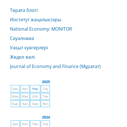
Төраға блогі
Институт жаңалықтары
National Economy: MONITOR
Сауалнама
Уақыт куәгерлері
Жедел желі
Journal of Economy and Finance (Мұрағат)
2025
Қаң
Ақп
Нау
Сәу
Мам
Мау
Шіл
Там
Қыр
Қаз
Қар
Жел
2024
Қаң
Ақп
Нау
Сәу