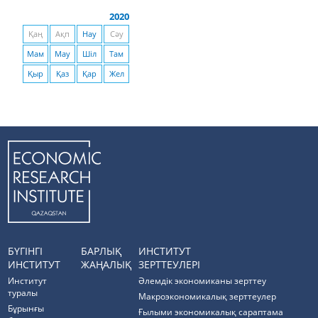
2020
Қаң
Ақп
Нау
Сәу
Мам
Мау
Шіл
Там
Қыр
Қаз
Қар
Жел
БҮГІНГІ
БАРЛЫҚ
ИНСТИТУТ
ИНСТИТУТ
ЖАҢАЛЫҚ
ЗЕРТТЕУЛЕРІ
Институт
Әлемдік экономиканы зерттеу
туралы
Макроэкономикалық зерттеулер
Бұрынғы
Ғылыми экономикалық сараптама