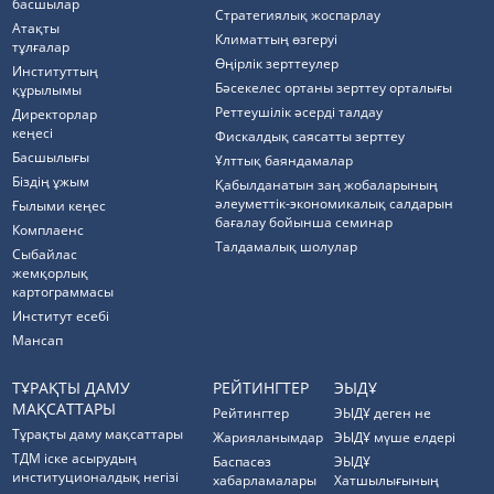
басшылар
Стратегиялық жоспарлау
Атақты
Климаттың өзгеруі
тұлғалар
Өңірлік зерттеулер
Институттың
Бәсекелес ортаны зерттеу орталығы
құрылымы
Реттеушілік әсерді талдау
Директорлар
кеңесі
Фискалдық саясатты зерттеу
Басшылығы
Ұлттық баяндамалар
Біздің ұжым
Қабылданатын заң жобаларының
әлеуметтік-экономикалық салдарын
Ғылыми кеңес
бағалау бойынша семинар
Комплаенс
Талдамалық шолулар
Cыбайлас
жемқорлық
картограммасы
Институт есебі
Мансап
ТҰРАҚТЫ ДАМУ
РЕЙТИНГТЕР
ЭЫДҰ
МАҚСАТТАРЫ
Рейтингтер
ЭЫДҰ деген не
Тұрақты даму мақсаттары
Жарияланымдар
ЭЫДҰ мүше елдері
ТДМ іске асырудың
Баспасөз
ЭЫДҰ
институционалдық негізі
хабарламалары
Хатшылығының