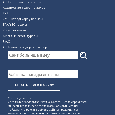
ҰБО іс-шаралар жоспары
Аударма мен сараптамалар
КҰК
Өтініштерді қарау барысы
БАҚ ҰБО туралы
ҰБО оқиғалары
ҚР ҰБО қызметі туралы
F.A.Q.
ҰБО байланыс деректемелерi
ТАРАТЫЛЫМҒА ЖАЗЫЛУ
Сайттың саясаты
Сайт материалдарымен жұмыс жасаған кезде дереккөзге
міндетті түрде гиперсілтеме жасай отырып, мәтінді
пайдалануға рұқсат беріледі. Сайттың редакциясы
мақалалар авторларының пікірімен әрқашан келісе