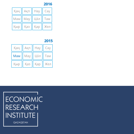
2016
Қаң
Ақп
Нау
Сәу
Мам
Мау
Шіл
Там
Қыр
Қаз
Қар
Жел
2015
Қаң
Ақп
Нау
Сәу
Мам
Мау
Шіл
Там
Қыр
Қаз
Қар
Жел