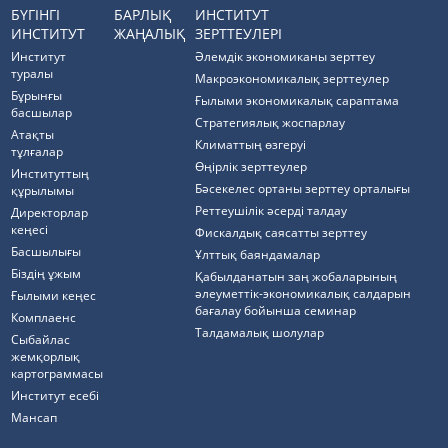
БҮГІНГІ
БАРЛЫҚ
ИНСТИТУТ
ИНСТИТУТ
ЖАҢАЛЫҚ
ЗЕРТТЕУЛЕРІ
Институт
Әлемдік экономиканы зерттеу
туралы
Макроэкономикалық зерттеулер
Бұрынғы
Ғылыми экономикалық сараптама
басшылар
Стратегиялық жоспарлау
Атақты
Климаттың өзгеруі
тұлғалар
Өңірлік зерттеулер
Институттың
Бәсекелес ортаны зерттеу орталығы
құрылымы
Реттеушілік әсерді талдау
Директорлар
кеңесі
Фискалдық саясатты зерттеу
Басшылығы
Ұлттық баяндамалар
Біздің ұжым
Қабылданатын заң жобаларының
әлеуметтік-экономикалық салдарын
Ғылыми кеңес
бағалау бойынша семинар
Комплаенс
Талдамалық шолулар
Cыбайлас
жемқорлық
картограммасы
Институт есебі
Мансап