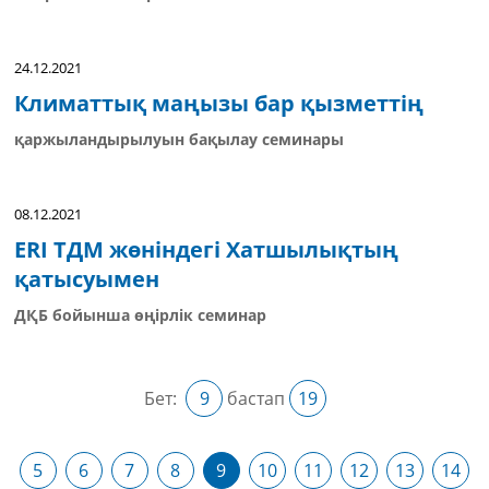
24.12.2021
Климаттық маңызы бар қызметтің
қаржыландырылуын бақылау семинары
08.12.2021
ERI ТДМ жөніндегі Хатшылықтың
қатысуымен
ДҚБ бойынша өңірлік семинар
Бет:
9
бастап
19
5
6
7
8
9
10
11
12
13
14