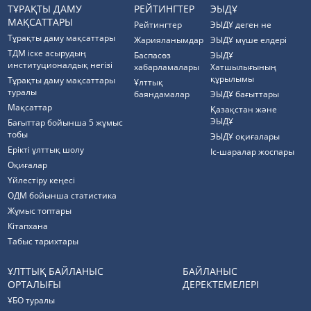
ТҰРАҚТЫ ДАМУ
РЕЙТИНГТЕР
ЭЫДҰ
МАҚСАТТАРЫ
Рейтингтер
ЭЫДҰ деген не
Тұрақты даму мақсаттары
Жарияланымдар
ЭЫДҰ мүше елдері
ТДМ іске асырудың
Баспасөз
ЭЫДҰ
институционалдық негізі
хабарламалары
Хатшылығының
құрылымы
Тұрақты даму мақсаттары
Ұлттық
туралы
баяндамалар
ЭЫДҰ бағыттары
Мақсаттар
Қазақстан және
ЭЫДҰ
Бағыттар бойынша 5 жұмыс
тобы
ЭЫДҰ оқиғалары
Ерікті ұлттық шолу
Іс-шаралар жоспары
Оқиғалар
Үйлестіру кеңесі
ОДМ бойынша статистика
Жұмыс топтары
Кітапхана
Табыс тарихтары
ҰЛТТЫҚ БАЙЛАНЫС
БАЙЛАНЫС
ОРТАЛЫҒЫ
ДЕРЕКТЕМЕЛЕРІ
ҰБО туралы