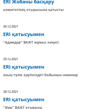
ERI Жобаны басқару
комитетінің отырысына қатысты
30.12.2021
ERI қатысуымен
"Адамдар" ВАЖТ жұмыс кеңесі
29.12.2021
ERI қатысуымен
азық-түлік қауіпсіздігі бойынша семинар
28.12.2021
ERI қатысуымен
"Жер" ВАЖТ отырысы