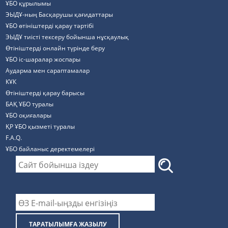
ҰБО құрылымы
ЭЫДҰ-ның Басқарушы қағидаттары
ҰБО өтініштерді қарау тәртібі
ЭЫДҰ тиісті тексеру бойынша нұсқаулық
Өтініштерді онлайн түрінде беру
ҰБО іс-шаралар жоспары
Аударма мен сараптамалар
КҰК
Өтініштерді қарау барысы
БАҚ ҰБО туралы
ҰБО оқиғалары
ҚР ҰБО қызметі туралы
F.A.Q.
ҰБО байланыс деректемелерi
ТАРАТЫЛЫМҒА ЖАЗЫЛУ