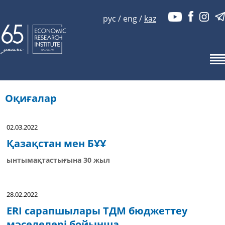
рус
/
eng
/
kaz
Оқиғалар
02.03.2022
Қазақстан мен БҰҰ
ынтымақтастығына 30 жыл
28.02.2022
ERI сарапшылары ТДМ бюджеттеу
мәселелері бойынша