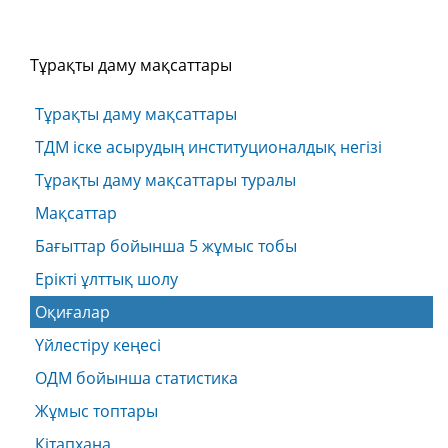
Тұрақты даму мақсаттары
Тұрақты даму мақсаттары
ТДМ іске асырудың институционалдық негізі
Тұрақты даму мақсаттары туралы
Мақсаттар
Бағыттар бойынша 5 жұмыс тобы
Ерікті ұлттық шолу
Оқиғалар
Үйлестіру кеңесі
ОДМ бойынша статистика
Жұмыс топтары
Кітапхана