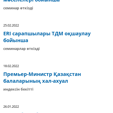
семинар өткізді
25.02.2022
ERI сарапшылары ТДМ оқшаулау
бойынша
семинарлар өткізді
18.02.2022
Премьер-Министр Қазақстан
балаларының хал-ахуал
индексін бекітті
26.01.2022