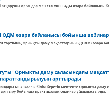
кті атқарушы органдар мен ҮЕҰ үшін ОДМ өзара байланысы 
егі ОДМ өзара байланысы бойынша вебинар 
 күн тәртібінің Орнықты даму мақсаттарының (ОДМ) өзара б
туты" Орнықты даму саласындағы мақсат
қпараттандырылуын арттырады
андары №67 жалпы білім беретін мектепте Орнықты даму 
н арттыру бойынша практикалық семинар ұйымдастырды.