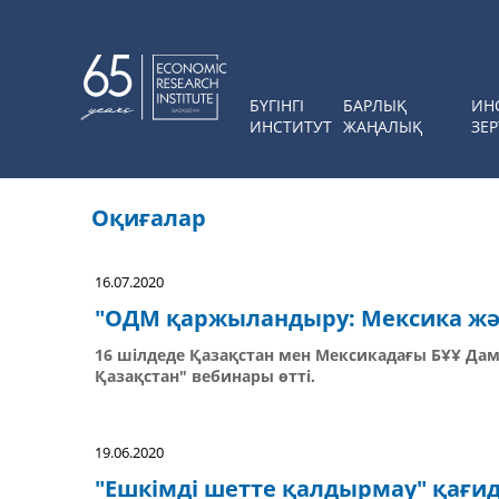
БҮГІНГІ
БАРЛЫҚ
ИН
ИНСТИТУТ
ЖАҢАЛЫҚ
ЗЕР
Оқиғалар
16.07.2020
"ОДМ қаржыландыру: Мексика жә
16 шілдеде Қазақстан мен Мексикадағы БҰҰ Д
Қазақстан" вебинары өтті.
19.06.2020
"Ешкімді шетте қалдырмау" қағи