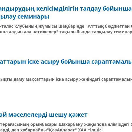
дырудың келісімділігін талдау бойынша
қылау семинары
ір-талас клубының жұмысы шеңберінде "Ұлттық бюджетпен
нша алдын ала нәтижелер" тақырыбында талқылау семинар
саттарын іске асыру бойынша сараптамал
нықты даму мақсаттарын іске асыру жөніндегі сараптамалы
ай мәселелерді шешу қажет
 төрағасының орынбасары Шахарбану Жақыпова еліміздегі
рді, деп хабарлайды"ҚазАқпарат" ХАА тілшісі.