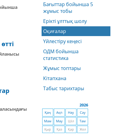
Бағыттар бойынша 5
бойынша
жұмыс тобы
Ерікті ұлттық шолу
Оқиғалар
Үйлестіру кеңесі
өтті
ОДМ бойынша
айланысы
статистика
Жұмыс топтары
Кітапхана
Табыс тарихтары
тар
2026
саласындағы
Қаң
Ақп
Нау
Сәу
Мам
Мау
Шіл
Там
Қыр
Қаз
Қар
Жел