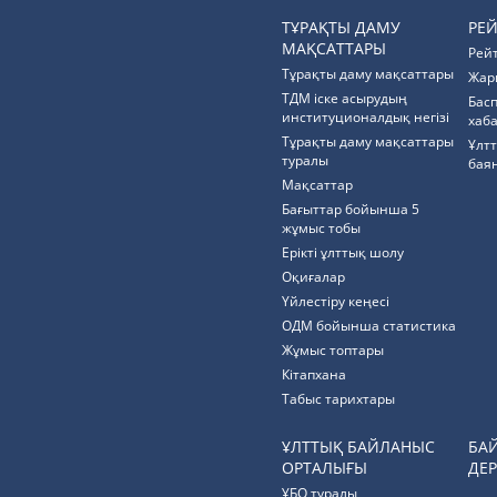
ТҰРАҚТЫ ДАМУ
РЕ
МАҚСАТТАРЫ
Рей
Тұрақты даму мақсаттары
Жар
ТДМ іске асырудың
Бас
институционалдық негізі
хаб
Тұрақты даму мақсаттары
Ұлт
туралы
бая
Мақсаттар
Бағыттар бойынша 5
жұмыс тобы
Ерікті ұлттық шолу
Оқиғалар
Үйлестіру кеңесі
ОДМ бойынша статистика
Жұмыс топтары
Кітапхана
Табыс тарихтары
ҰЛТТЫҚ БАЙЛАНЫС
БА
ОРТАЛЫҒЫ
ДЕР
ҰБО туралы