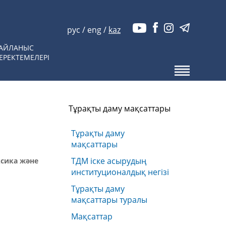
рус
/
eng
/
kaz
АЙЛАНЫС
ЕРЕКТЕМЕЛЕРІ
Тұрақты даму мақсаттары
Тұрақты даму
мақсаттары
ТДМ іске асырудың
сика және
институционалдық негізі
Тұрақты даму
мақсаттары туралы
Мақсаттар