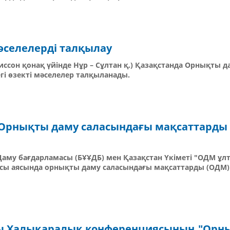
әселелерді талқылау
иссон қонақ үйінде Нұр – Сұлтан қ.) Қазақстанда Орнықты д
егі өзекті мәселелер талқыланады.
 Орнықты даму саласындағы мақсаттарды
Даму бағдарламасы (БҰҰДБ) мен Қазақстан Үкіметі "ОДМ ұл
басы аясында орнықты даму саласындағы мақсаттарды (ОДМ)
-шы Халықаралық конференциясының "Орн