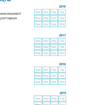
2018
Қаң
Ақп
Нау
Сәу
 инклюзивті
қсаттарын
Мам
Мау
Шіл
Там
Қыр
Қаз
Қар
Жел
2017
Қаң
Ақп
Нау
Сәу
Мам
Мау
Шіл
Там
Қыр
Қаз
Қар
Жел
2016
Қаң
Ақп
Нау
Сәу
Мам
Мау
Шіл
Там
Қыр
Қаз
Қар
Жел
2015
Қаң
Ақп
Нау
Сәу
Мам
Мау
Шіл
Там