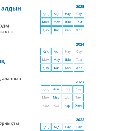
2025
 алдын
Қаң
Ақп
Нау
Сәу
Мам
Мау
Шіл
Там
 ОДМ
Қыр
Қаз
Қар
Жел
ы өтті
2024
Қаң
Ақп
Нау
Сәу
ық
Мам
Мау
Шіл
Там
Қыр
Қаз
Қар
Жел
қ алаңның
2023
Қаң
Ақп
Нау
Сәу
Мам
Мау
Шіл
Там
Қыр
Қаз
Қар
Жел
2022
 Орнықты
Қаң
Ақп
Нау
Сәу