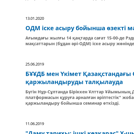
13.01.2020
ОДМ іске асыру бойынша өзекті м
Ағымдағы жылғы 14 қаңтарда сағат 15-00-де Рэд
мақсаттарын (бұдан әрі-ОДМ) іске асыру жөнінд
25.06.2019
БҰҰДБ мен Үкімет Қазақстандағы
қаржыландыруды талқылауда
Бүгін Нұр-Сұлтанда Біріккен Ұлттар Ұйымының 
платформасын құруға арналған әріптестік" жо
қаржыландыру бойынша семинар өткізді.
11.06.2019
"Даму тарихы: ішкі көзқарас" Х