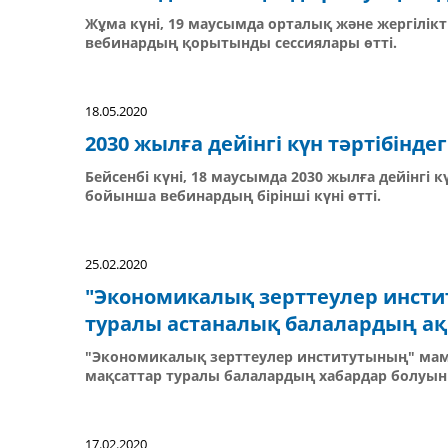
Жұма күні, 19 маусымда орталық және жергілі
вебинардың қорытынды сессиялары өтті.
18.05.2020
2030 жылға дейінгі күн тәртібінд
Бейсенбі күні, 18 маусымда 2030 жылға дейінгі
бойынша вебинардың бірінші күні өтті.
25.02.2020
"Экономикалық зерттеулер инсти
туралы астаналық балалардың а
"Экономикалық зерттеулер институтының" мам
мақсаттар туралы балалардың хабардар болуы
17.02.2020