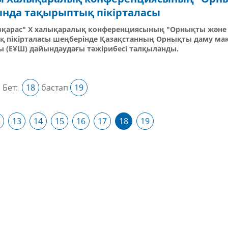
ында тақырыптық пікірталасы
өзқарас" X халықаралық конференциясының "Орнықты және
 пікірталасы шеңберінде Қазақстанның Орнықты даму ма
ды (ЕҰШ) дайындаудағы тәжірибесі талқыланды.
Бет:
18
бастап
19
13
14
15
16
17
18
19