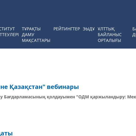
СТИТУТ
ТҰРАҚТЫ
РЕЙТИНГТЕР
ЭЫДҰ
ҰЛТТЫҚ
Б
ТТЕУЛЕРІ
ДАМУ
БАЙЛАНЫС
Д
МАҚСАТТАРЫ
ОРТАЛЫҒЫ
не Қазақстан" вебинары
аму Бағдарламасының қолдауымен "ОДМ қаржыландыру: Мек
даты