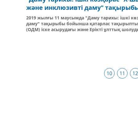
және инклюзивті даму" тақырыб
2019 жылғы 11 маусымда "Даму тарихы: ішкі к
даму" тақырыбы бойынша қатарлас тақырыптық
(ОДМ) іске асырудағы және Ерікті ұлттық шолу
10
11
12