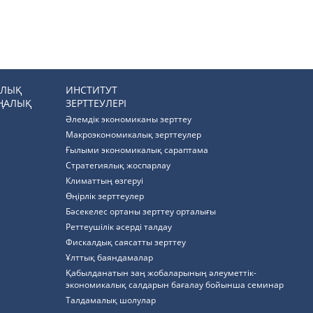
РЛЫҚ
ИНСТИТУТ
ҢАЛЫҚ
ЗЕРТТЕУЛЕРІ
Әлемдік экономиканы зерттеу
Макроэкономикалық зерттеулер
Ғылыми экономикалық сараптама
Стратегиялық жоспарлау
Климаттың өзгеруі
Өңірлік зерттеулер
Бәсекелес ортаны зерттеу орталығы
Реттеушілік әсерді талдау
Фискалдық саясатты зерттеу
Ұлттық баяндамалар
Қабылданатын заң жобаларының әлеуметтік-
экономикалық салдарын бағалау бойынша семинар
Талдамалық шолулар