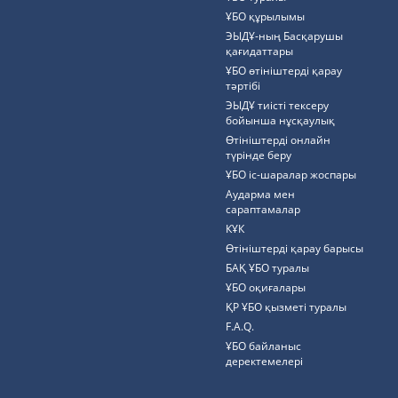
ҰБО құрылымы
ЭЫДҰ-ның Басқарушы
қағидаттары
ҰБО өтініштерді қарау
тәртібі
ЭЫДҰ тиісті тексеру
бойынша нұсқаулық
Өтініштерді онлайн
түрінде беру
ҰБО іс-шаралар жоспары
Аударма мен
сараптамалар
КҰК
Өтініштерді қарау барысы
БАҚ ҰБО туралы
ҰБО оқиғалары
ҚР ҰБО қызметі туралы
F.A.Q.
ҰБО байланыс
деректемелерi