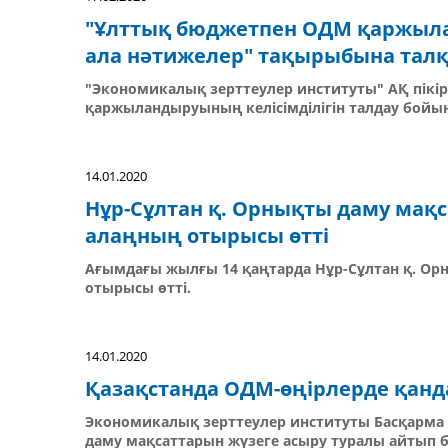
"Ұлттық бюджетпен ОДМ қаржылан
ала нәтижелер" тақырыбына тал
"Экономикалық зерттеулер институты" АҚ пік
қаржыландыруының келісімділігін талдау бойы
14.01.2020
Нұр-Сұлтан қ. Орнықты даму мақ
алаңның отырысы өтті
Ағымдағы жылғы 14 қаңтарда Нұр-Сұлтан қ. Ор
отырысы өтті.
14.01.2020
Қазақстанда ОДМ-өңірлерде қанд
Экономикалық зерттеулер институты Басқарма
даму мақсаттарын жүзеге асыру туралы айтып бе