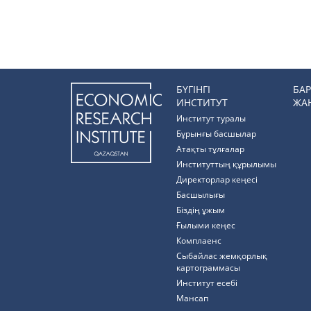
БҮГІНГІ
БА
ИНСТИТУТ
ЖА
Институт туралы
Бұрынғы басшылар
Атақты тұлғалар
Институттың құрылымы
Директорлар кеңесі
Басшылығы
Біздің ұжым
Ғылыми кеңес
Комплаенс
Cыбайлас жемқорлық
картограммасы
Институт есебі
Мансап