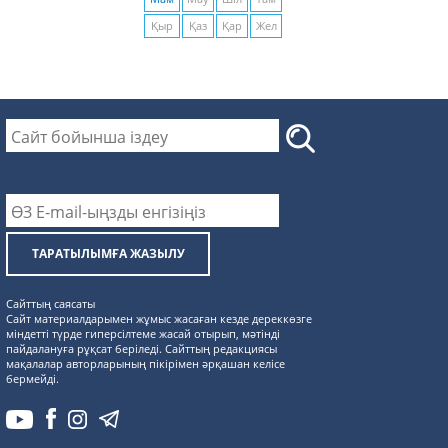
Қыр
Қаз
Қар
Жел
ТАРАТЫЛЫМҒА ЖАЗЫЛУ
Сайттың саясаты
Сайт материалдарымен жұмыс жасаған кезде дереккөзге
міндетті түрде гиперсілтеме жасай отырып, мәтінді
пайдалануға рұқсат беріледі. Сайттың редакциясы
мақалалар авторларының пікірімен әрқашан келісе
бермейді.