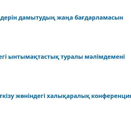
ендерін дамытудың жаңа бағдарламасын
дегі ынтымақтастық туралы мәлімдемені
ткізу жөніндегі халықаралық конференци