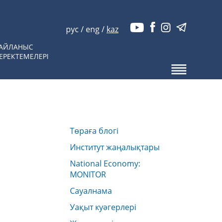
рус
/
eng
/
kaz
АЙЛАНЫС
ЕРЕКТЕМЕЛЕРІ
Төраға блогі
Институт жаңалықтары
National Economy:
MONITOR
Сауалнама
Уақыт куәгерлері