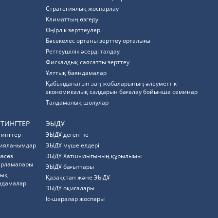
Стратегиялық жоспарлау
Климаттың өзгеруі
Өңірлік зерттеулер
Бәсекелес ортаны зерттеу орталығы
Реттеушілік әсерді талдау
Фискалдық саясатты зерттеу
Ұлттық баяндамалар
Қабылданатын заң жобаларының әлеуметтік-
экономикалық салдарын бағалау бойынша семинар
Талдамалық шолулар
ЙТИНГТЕР
ЭЫДҰ
тингтер
ЭЫДҰ деген не
ияланымдар
ЭЫДҰ мүше елдері
пасөз
ЭЫДҰ Хатшылығының құрылымы
арламалары
ЭЫДҰ бағыттары
тық
Қазақстан және ЭЫДҰ
ндамалар
ЭЫДҰ оқиғалары
Іс-шаралар жоспары