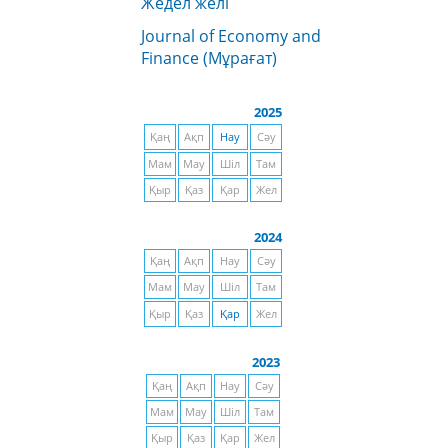
Жедел желі
Journal of Economy and
Finance (Мұрағат)
2025
Қаң
Ақп
Нау
Сәу
Мам
Мау
Шіл
Там
Қыр
Қаз
Қар
Жел
2024
Қаң
Ақп
Нау
Сәу
Мам
Мау
Шіл
Там
Қыр
Қаз
Қар
Жел
2023
Қаң
Ақп
Нау
Сәу
Мам
Мау
Шіл
Там
Қыр
Қаз
Қар
Жел