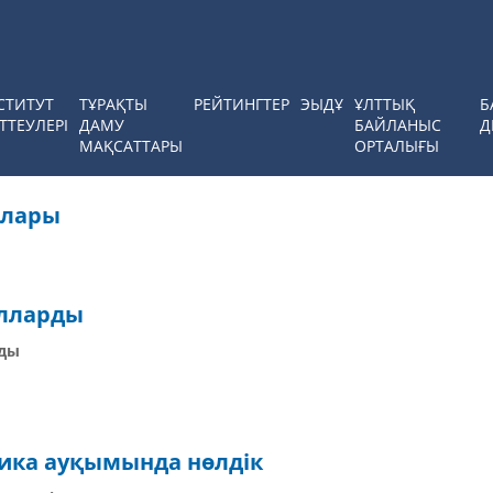
СТИТУТ
ТҰРАҚТЫ
РЕЙТИНГТЕР
ЭЫДҰ
ҰЛТТЫҚ
Б
ТТЕУЛЕРІ
ДАМУ
БАЙЛАНЫС
Д
МАҚСАТТАРЫ
ОРТАЛЫҒЫ
алары
олларды
йды
мика ауқымында нөлдік