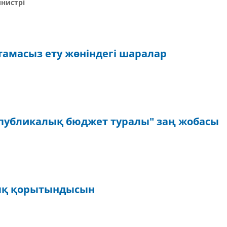
нистрі
амасыз ету жөніндегі шаралар
спубликалық бюджет туралы" заң жобасы
лық қорытындысын