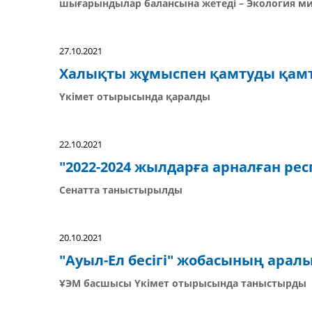
шығарындылар балансына жетеді – Экология ми
27.10.2021
Халықты жұмыспен қамтуды қамт
Үкімет отырысында қаралды
22.10.2021
"2022-2024 жылдарға арналған ре
Сенатта таныстырылды
20.10.2021
"Ауыл-Ел бесігі" жобасының ара
ҰЭМ басшысы Үкімет отырысында таныстырды