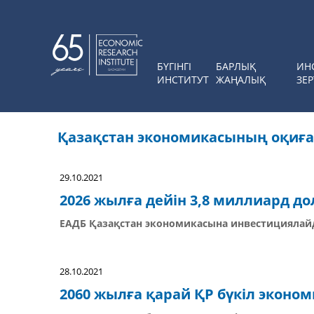
БҮГІНГІ
БАРЛЫҚ
ИН
ИНСТИТУТ
ЖАҢАЛЫҚ
ЗЕР
Қазақстан экономикасының оқиғ
29.10.2021
2026 жылға дейін 3,8 миллиард д
ЕАДБ Қазақстан экономикасына инвестицияла
28.10.2021
2060 жылға қарай ҚР бүкіл эконо