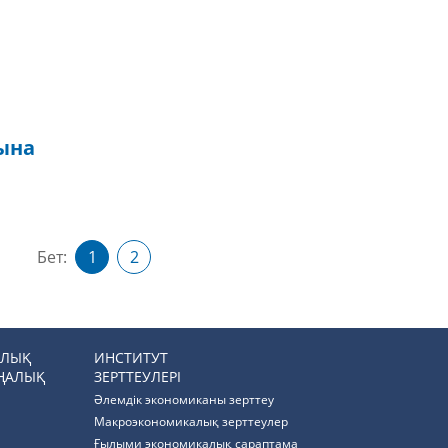
ына
Бет:
1
2
РЛЫҚ
ИНСТИТУТ
ҢАЛЫҚ
ЗЕРТТЕУЛЕРІ
Әлемдік экономиканы зерттеу
Макроэкономикалық зерттеулер
Ғылыми экономикалық сараптама