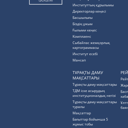
Институттың құрылымы
Директорлар кеңесі
Басшылығы
Біздің ұжым
Ғылыми кеңес
Комплаенс
Cыбайлас жемқорлық
картограммасы
Институт есебі
Мансап
ТҰРАҚТЫ ДАМУ
РЕ
МАҚСАТТАРЫ
Рей
Тұрақты даму мақсаттары
Жар
ТДМ іске асырудың
Бас
институционалдық негізі
хаб
Тұрақты даму мақсаттары
Ұлт
туралы
бая
Мақсаттар
Бағыттар бойынша 5
жұмыс тобы