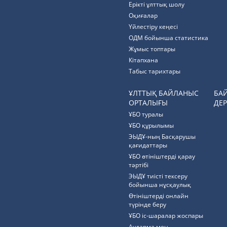
Ерікті ұлттық шолу
Оқиғалар
Үйлестіру кеңесі
ОДМ бойынша статистика
Жұмыс топтары
Кітапхана
Табыс тарихтары
ҰЛТТЫҚ БАЙЛАНЫС
БА
ОРТАЛЫҒЫ
ДЕР
ҰБО туралы
ҰБО құрылымы
ЭЫДҰ-ның Басқарушы
қағидаттары
ҰБО өтініштерді қарау
тәртібі
ЭЫДҰ тиісті тексеру
бойынша нұсқаулық
Өтініштерді онлайн
түрінде беру
ҰБО іс-шаралар жоспары
Аударма мен