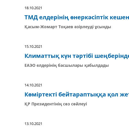
18.10.2021
ТМД елдерінің өнеркәсіптік кеш
Қасым-Жомарт Тоқаев әзірлеуді ұсынды
15.10.2021
Климаттық күн тәртібі шеңберін
ЕАЭО елдерінің басшылары қабылдады
14.10.2021
Көміртекті бейтараптыққа қол же
ҚР Президентінің сөз сөйлеуі
13.10.2021