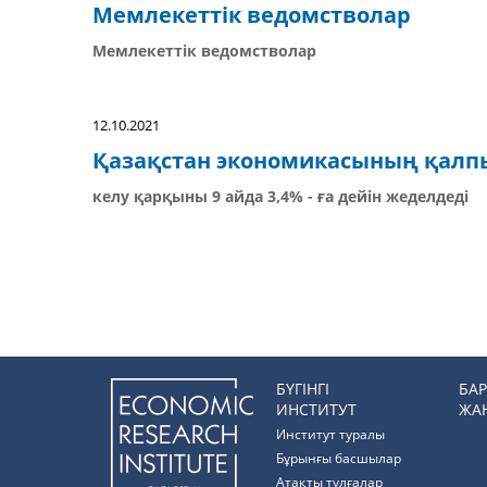
Мемлекеттік ведомстволар
Мемлекеттік ведомстволар
12.10.2021
Қазақстан экономикасының қалп
келу қарқыны 9 айда 3,4% - ға дейін жеделдеді
БҮГІНГІ
БА
ИНСТИТУТ
ЖА
Институт туралы
Бұрынғы басшылар
Атақты тұлғалар